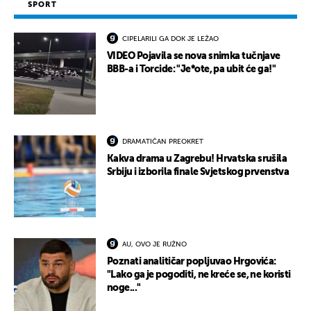
SPORT
CIPELARILI GA DOK JE LEŽAO
VIDEO Pojavila se nova snimka tučnjave
BBB-a i Torcide: "Je*ote, pa ubit će ga!"
DRAMATIČAN PREOKRET
Kakva drama u Zagrebu! Hrvatska srušila
Srbiju i izborila finale Svjetskog prvenstva
AU, OVO JE RUŽNO
Poznati analitičar popljuvao Hrgovića:
"Lako ga je pogoditi, ne kreće se, ne koristi
noge..."