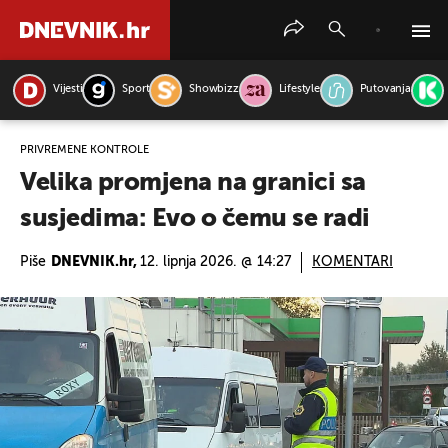
Vijesti
Sport
Showbizz
Lifestyle
Putovanja
PRETRAŽITE VIJESTI
PRIVREMENE KONTROLE
Velika promjena na granici sa
susjedima: Evo o čemu se radi
Piše
DNEVNIK.hr,
12. lipnja 2026. @ 14:27
KOMENTARI