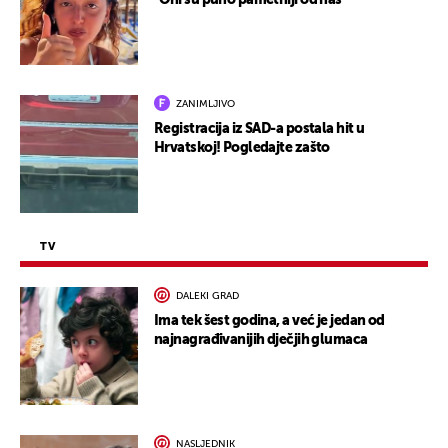
"Oni su puno pametniji od nas"
ZANIMLJIVO
Registracija iz SAD-a postala hit u
Hrvatskoj! Pogledajte zašto
TV
DALEKI GRAD
Ima tek šest godina, a već je jedan od
najnagrađivanijih dječjih glumaca
NASLJEDNIK