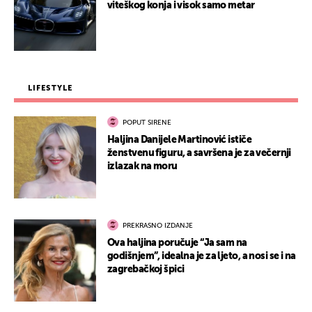
viteškog konja i visok samo metar
LIFESTYLE
POPUT SIRENE
Haljina Danijele Martinović ističe
ženstvenu figuru, a savršena je za večernji
izlazak na moru
PREKRASNO IZDANJE
Ova haljina poručuje “Ja sam na
godišnjem”, idealna je za ljeto, a nosi se i na
zagrebačkoj špici