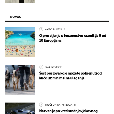
NOVAC
KAMO BI OTIŠLI?
O preseljenju u inozemstvo razmišlja 9 od
10 Europljana
SAM SVOJ ŠEF
Šest poslova koje možete pokrenuti od
kuće uz minimalna ulaganja
TREĆI UNIKATNI BUGATTI
Nazvan je po vrsti srednjovjekovnog