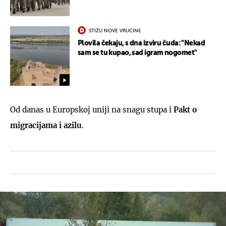
STIŽU NOVE VRUĆINE
Plovila čekaju, s dna izviru čuda: "Nekad
sam se tu kupao, sad igram nogomet"
Od danas u Europskoj uniji na snagu stupa i
Pakt o
migracijama i azilu
.