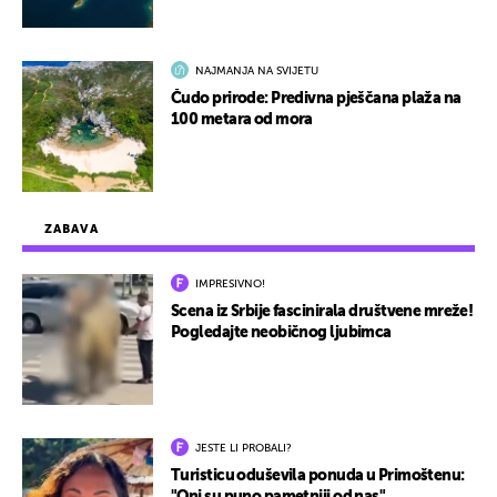
NAJMANJA NA SVIJETU
Čudo prirode: Predivna pješčana plaža na
100 metara od mora
ZABAVA
IMPRESIVNO!
Scena iz Srbije fascinirala društvene mreže!
Pogledajte neobičnog ljubimca
JESTE LI PROBALI?
Turisticu oduševila ponuda u Primoštenu: