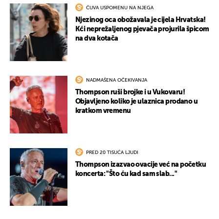
ČUVA USPOMENU NA NJEGA
Njezinog oca obožavala je cijela Hrvatska!
Kći neprežaljenog pjevača projurila špicom
na dva kotača
NADMAŠENA OČEKIVANJA
Thompson ruši brojke i u Vukovaru!
Objavljeno koliko je ulaznica prodano u
kratkom vremenu
PRED 20 TISUĆA LJUDI
Thompson izazvao ovacije već na početku
koncerta: "Što ću kad sam slab..."