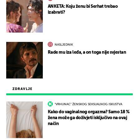
ANKETA: Koju ženu bi Serhat trebao
izabrati?
NASLJEDNIK
Rade mu iza leđa, a on toga nije svjestan
ZDRAVLJE
"VRHUNAC" ŽENSKOG SEKSUALNOG ISKUSTVA
Kako do vaginalnog orgazma? Samo 18 %
žena može ga doživjeti isključivo na ovaj
način