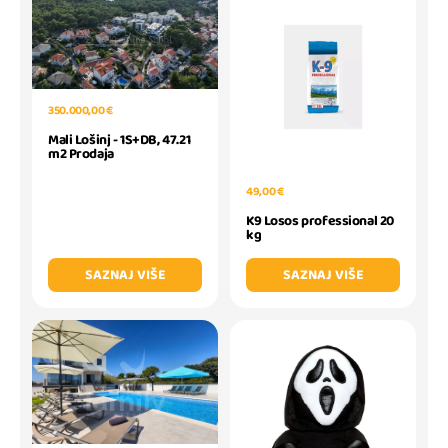
350.000,00 €
Mali Lošinj - 1S+DB, 47.21
m2 Prodaja
49,00 €
K9 Losos professional 20
kg
SAZNAJ VIŠE
SAZNAJ VIŠE