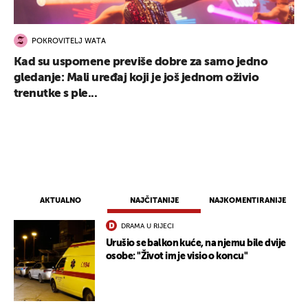
POKROVITELJ WATA
Kad su uspomene previše dobre za samo jedno
gledanje: Mali uređaj koji je još jednom oživio
trenutke s ple...
UKLJUČITE NOTIFIKACIJE
AKTUALNO
NAJČITANIJE
NAJKOMENTIRANIJE
DRAMA U RIJECI
Urušio se balkon kuće, na njemu bile dvije
osobe: "Život im je visio o koncu"