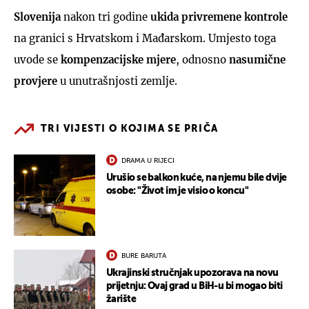
Slovenija
nakon tri godine
ukida privremene kontrole
na granici s Hrvatskom i Mađarskom. Umjesto toga
uvode se
kompenzacijske mjere
, odnosno
nasumične
provjere
u unutrašnjosti zemlje.
TRI VIJESTI O KOJIMA SE PRIČA
DRAMA U RIJECI
Urušio se balkon kuće, na njemu bile dvije
osobe: "Život im je visio o koncu"
BURE BARUTA
Ukrajinski stručnjak upozorava na novu
prijetnju: Ovaj grad u BiH-u bi mogao biti
žarište