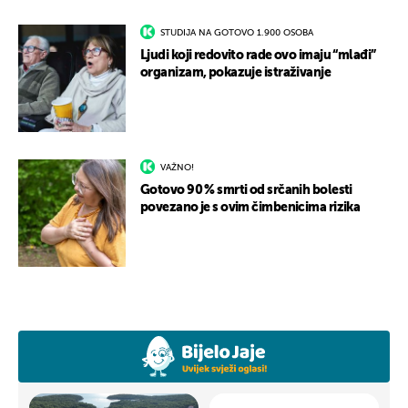
STUDIJA NA GOTOVO 1.900 OSOBA
Ljudi koji redovito rade ovo imaju “mlađi”
organizam, pokazuje istraživanje
VAŽNO!
Gotovo 90 % smrti od srčanih bolesti
povezano je s ovim čimbenicima rizika