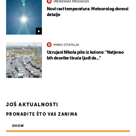
VREMENSKA PROGNOZA
Novi rast temperatura: Meteorolog donosi
detalje
PISMO ČITATELJA
Uzrujani Nikola piše iz kolone: "Natjerao
bih desetke tisuća ljudi da..."
JOŠ AKTUALNOSTI
PRONAĐITE ŠTO VAS ZANIMA
SHOW