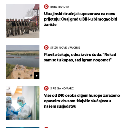
BURE BARUTA
Ukrajinski stručnjak upozorava na novu
prijetnju: Ovaj grad u BiH-u bi mogao biti
žarište
STIŽU NOVE VRUĆINE
Plovila čekaju, s dna izviru čuda: "Nekad
sam se tu kupao, sad igram nogomet"
ŠIRE GA KOMARCI
Više od 240 osoba diljem Europe zaraženo
opasnim virusom: Najviše slučajeva u
našem susjedstvu