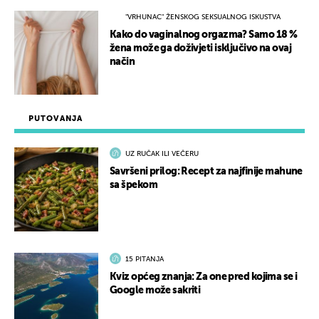
"VRHUNAC" ŽENSKOG SEKSUALNOG ISKUSTVA
Kako do vaginalnog orgazma? Samo 18 %
žena može ga doživjeti isključivo na ovaj
način
PUTOVANJA
UZ RUČAK ILI VEČERU
Savršeni prilog: Recept za najfinije mahune
sa špekom
15 PITANJA
Kviz općeg znanja: Za one pred kojima se i
Google može sakriti