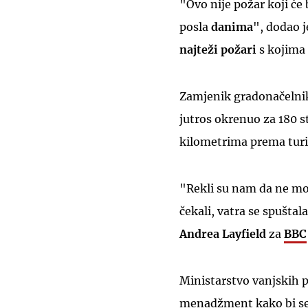
"Ovo nije požar koji će 
posla
danima
", dodao j
najteži požari
s kojima 
Zamjenik gradonačeln
jutros okrenuo za 180 s
kilometrima prema turi
"Rekli su nam da ne mo
čekali, vatra se spuštala
Andrea Layfield
za
BBC
Ministarstvo vanjskih po
menadžment kako bi se e