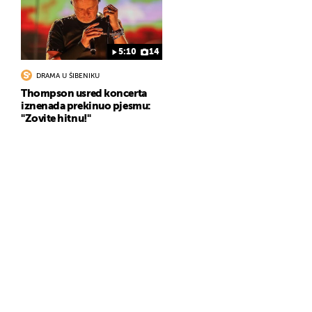
5:10
14
DRAMA U ŠIBENIKU
Thompson usred koncerta
iznenada prekinuo pjesmu:
"Zovite hitnu!"