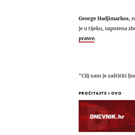
George Hadjimarkos
, 
je u tijeku, usporena z
pravce
.
"Cilj nam je zaštititi l
PROČITAJTE I OVO