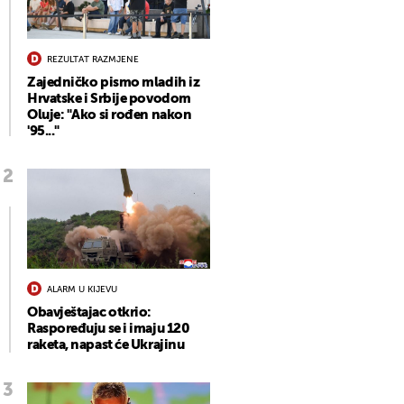
REZULTAT RAZMJENE
Zajedničko pismo mladih iz
Hrvatske i Srbije povodom
Oluje: "Ako si rođen nakon
'95..."
ALARM U KIJEVU
Obavještajac otkrio:
Raspoređuju se i imaju 120
raketa, napast će Ukrajinu