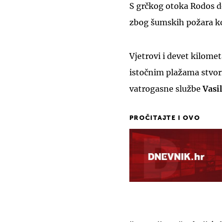
S grčkog otoka Rodos d
zbog šumskih požara koj
Vjetrovi i devet kilome
istočnim plažama stvori
vatrogasne službe
Vasi
PROČITAJTE I OVO