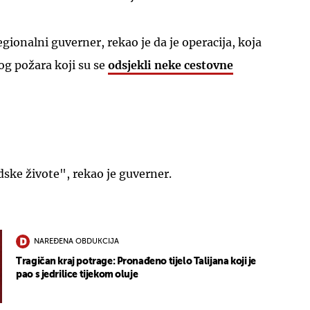
regionalni guverner, rekao je da je operacija, koja
bog požara koji su se
odsjekli neke cestovne
judske živote", rekao je guverner.
NAREĐENA OBDUKCIJA
Tragičan kraj potrage: Pronađeno tijelo Talijana koji je
pao s jedrilice tijekom oluje