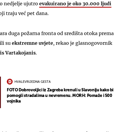
o nedjelje ujutro
evakuirano je oko 30.000 ljudi
i traju već pet dana.
tara duga požarna fronta od središta otoka prema
li su
ekstremne uvjete
, rekao je glasnogovornik
lis Vartakojanis
.
HVALEVRIJEDNA GESTA
FOTO Dobrovoljici iz Zagreba krenuli u Slavoniju kako bi
pomogli stradalima u nevremenu. MORH: Pomaže i 500
vojnika