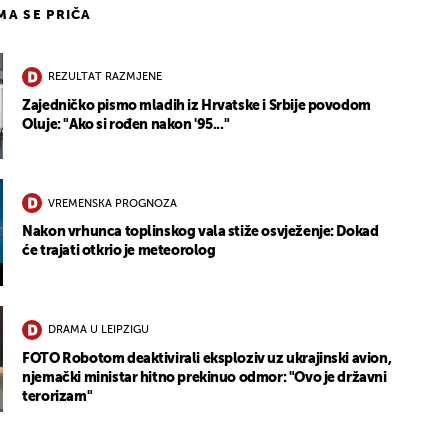
IMA SE PRIČA
REZULTAT RAZMJENE
Zajedničko pismo mladih iz Hrvatske i Srbije povodom
Oluje: "Ako si rođen nakon '95..."
VREMENSKA PROGNOZA
Nakon vrhunca toplinskog vala stiže osvježenje: Dokad
će trajati otkrio je meteorolog
DRAMA U LEIPZIGU
FOTO Robotom deaktivirali eksploziv uz ukrajinski avion,
njemački ministar hitno prekinuo odmor: "Ovo je državni
terorizam"