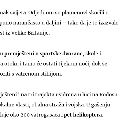
mak svijeta. Odjednom su plamenovi skočili u
puno narančasto u daljini – tako da je to izazvalo
st iz Velike Britanije.
su
premješteni u sportske dvorane
, škole i
a otoku i tamo će ostati tijekom noći, dok se
boriti s vatrenom stihijom.
ješteni i na tri trajekta usidrena u luci na Rodosu.
okalne vlasti, obalna straža i vojska. U gašenju
luje oko 200 vatrogasaca i
pet helikoptera
.