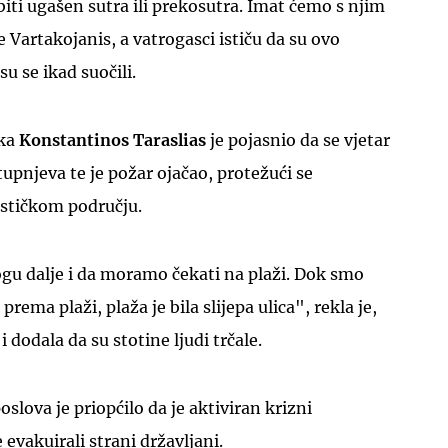
biti ugašen sutra ili prekosutra. Imat ćemo s njim
e Vartakojanis, a vatrogasci ističu da su ovo
su se ikad suočili.
ika
Konstantinos Taraslias
je pojasnio da se vjetar
UKLJUČITE NOTIFIKACIJE
tupnjeva te je požar ojačao, protežući se
stičkom području.
gu dalje i da moramo čekati na plaži. Dok smo
 prema plaži, plaža je bila slijepa ulica", rekla je,
i dodala da su stotine ljudi trčale.
slova je priopćilo da je aktiviran krizni
vakuirali strani državljani.