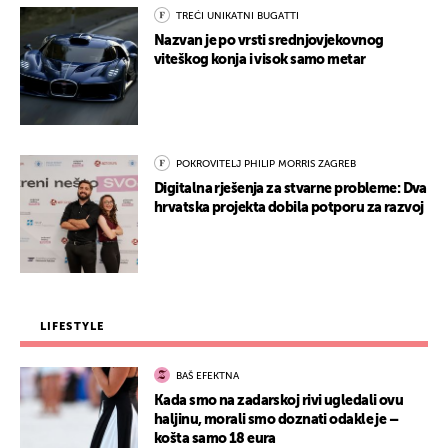
TREĆI UNIKATNI BUGATTI
Nazvan je po vrsti srednjovjekovnog
viteškog konja i visok samo metar
POKROVITELJ PHILIP MORRIS ZAGREB
Digitalna rješenja za stvarne probleme: Dva
hrvatska projekta dobila potporu za razvoj
LIFESTYLE
BAŠ EFEKTNA
Kada smo na zadarskoj rivi ugledali ovu
haljinu, morali smo doznati odakle je –
košta samo 18 eura