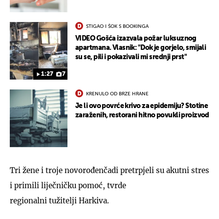
STIGAO I ŠOK S BOOKINGA
VIDEO Gošća izazvala požar luksuznog
apartmana. Vlasnik: "Dok je gorjelo, smijali
su se, pili i pokazivali mi srednji prst"
1:27
7
KRENULO OD BRZE HRANE
Je li ovo povrće krivo za epidemiju? Stotine
zaraženih, restorani hitno povukli proizvod
Tri žene i troje novorođenčadi pretrpjeli su akutni stres
i primili liječničku pomoć, tvrde
regionalni tužitelji Harkiva.