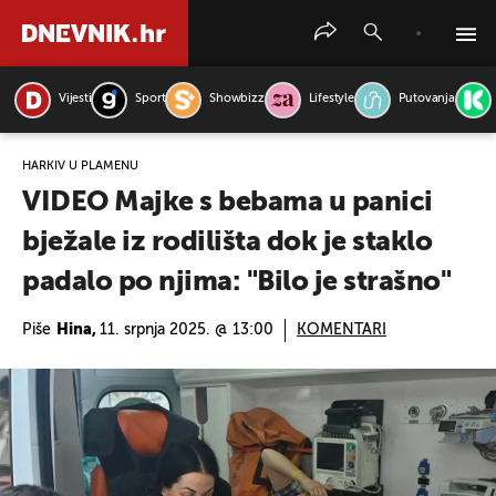
Vijesti
Sport
Showbizz
Lifestyle
Putovanja
PRETRAŽITE VIJESTI
HARKIV U PLAMENU
VIDEO Majke s bebama u panici
bježale iz rodilišta dok je staklo
padalo po njima: "Bilo je strašno"
Piše
Hina,
11. srpnja 2025. @ 13:00
KOMENTARI