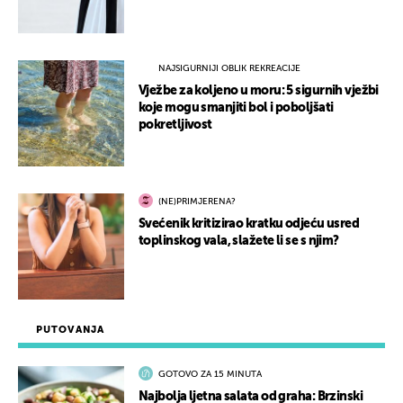
NAJSIGURNIJI OBLIK REKREACIJE
Vježbe za koljeno u moru: 5 sigurnih vježbi
koje mogu smanjiti bol i poboljšati
pokretljivost
(NE)PRIMJERENA?
Svećenik kritizirao kratku odjeću usred
toplinskog vala, slažete li se s njim?
PUTOVANJA
GOTOVO ZA 15 MINUTA
Najbolja ljetna salata od graha: Brzinski