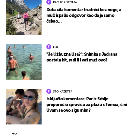
KAO IZ PIŠTOLJA
Dobacila komentar trudnici bez noge, a
muž ispalio odgovor kao da je samo
čekao…
LOL
"Je li živ, zna li se?": Snimka s Jadrana
postala hit, radi li i vaš muž ovo?
ŠTO KAŽETE?
Isključio komentare: Par iz Srbije
preporučio spravicu za plažu s Temua, čini
li vam se ovo sigurnim?
TV