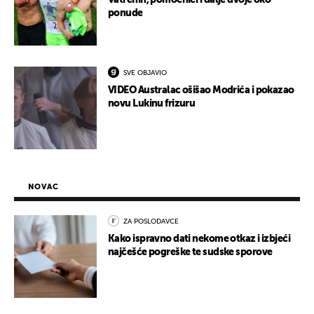
Vatrenih, pomoćnici i dalje dvoje oko
ponude
SVE OBJAVIO
VIDEO Australac ošišao Modrića i pokazao
novu Lukinu frizuru
NOVAC
ZA POSLODAVCE
Kako ispravno dati nekome otkaz i izbjeći
najčešće pogreške te sudske sporove