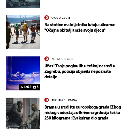
KAOS U CEUTI
UKLJUČITE NOTIFIKACIJE
Na stotine maloljetnika lutaju ulicama:
"Očajne obitelji traže svoju djecu"
IZLETJELI S CESTE
Užas! Troje poginulih u teškoj nesreći u
Zagrebu, policija objavila nepoznate
detalje
1:02
5
SPUSTILA SE RAJNA
Drama u središtu europskoga grada! Zbog
niskog vodostaja otkrivena grdosija teška
250 kilograma: Evakuiran dio grada