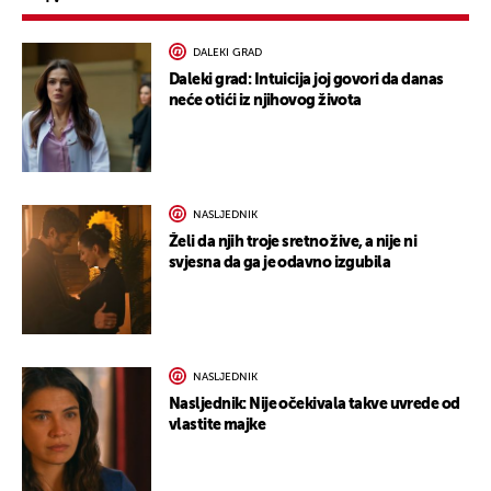
DALEKI GRAD
Daleki grad: Intuicija joj govori da danas
neće otići iz njihovog života
NASLJEDNIK
Želi da njih troje sretno žive, a nije ni
svjesna da ga je odavno izgubila
NASLJEDNIK
Nasljednik: Nije očekivala takve uvrede od
vlastite majke