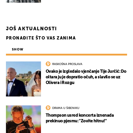
JOŠ AKTUALNOSTI
PRONAĐITE ŠTO VAS ZANIMA
SHOW
RASKOŠNA PROSLAVA
Ovako je izgledalo vjenčanje Tije Jurčić: Do
oltara ju je dopratio očuh, a slavilo se uz
Olivera i Rozgu
DRAMA U ŠIBENIKU
Thompson usred koncerta iznenada
prekinuo pjesmu: "Zovite hitnu!"