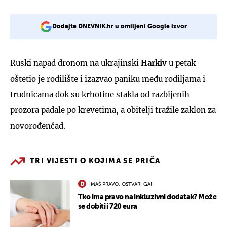
Dodajte DNEVNIK.hr u omiljeni Google izvor
Ruski napad dronom na ukrajinski
Harkiv
u petak
oštetio je rodilište i izazvao paniku među rodiljama i
trudnicama dok su krhotine stakla od razbijenih
prozora padale po krevetima, a obitelji tražile zaklon za
novorođenčad.
TRI VIJESTI O KOJIMA SE PRIČA
IMAŠ PRAVO, OSTVARI GA!
Tko ima pravo na inkluzivni dodatak? Može
se dobiti i 720 eura