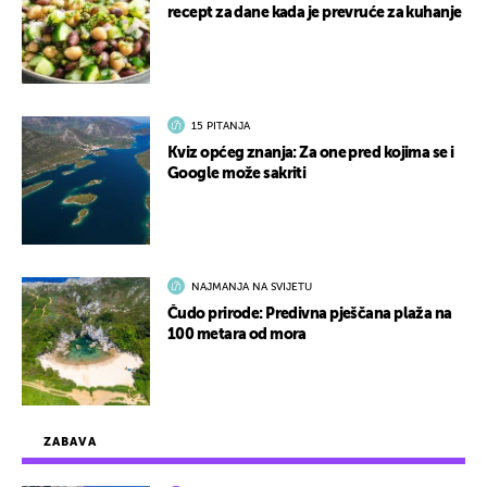
recept za dane kada je prevruće za kuhanje
15 PITANJA
Kviz općeg znanja: Za one pred kojima se i
Google može sakriti
NAJMANJA NA SVIJETU
Čudo prirode: Predivna pješčana plaža na
100 metara od mora
ZABAVA