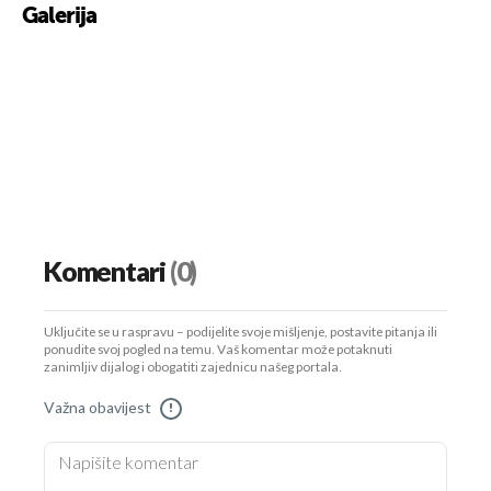
Galerija
Komentari
(0)
Uključite se u raspravu – podijelite svoje mišljenje, postavite pitanja ili
ponudite svoj pogled na temu. Vaš komentar može potaknuti
zanimljiv dijalog i obogatiti zajednicu našeg portala.
Važna obavijest
!