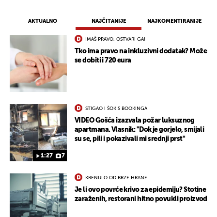
AKTUALNO
NAJČITANIJE
NAJKOMENTIRANIJE
IMAŠ PRAVO, OSTVARI GA!
Tko ima pravo na inkluzivni dodatak? Može
se dobiti i 720 eura
STIGAO I ŠOK S BOOKINGA
VIDEO Gošća izazvala požar luksuznog
apartmana. Vlasnik: "Dok je gorjelo, smijali
su se, pili i pokazivali mi srednji prst"
1:27
7
KRENULO OD BRZE HRANE
Je li ovo povrće krivo za epidemiju? Stotine
zaraženih, restorani hitno povukli proizvod