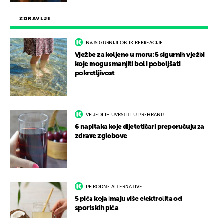
ZDRAVLJE
NAJSIGURNIJI OBLIK REKREACIJE
Vježbe za koljeno u moru: 5 sigurnih vježbi
koje mogu smanjiti bol i poboljšati
pokretljivost
VRIJEDI IH UVRSTITI U PREHRANU
6 napitaka koje dijetetičari preporučuju za
zdrave zglobove
PRIRODNE ALTERNATIVE
5 pića koja imaju više elektrolita od
sportskih pića