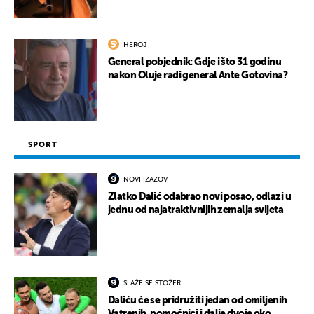
HEROJ
General pobjednik: Gdje i što 31 godinu
nakon Oluje radi general Ante Gotovina?
SPORT
NOVI IZAZOV
Zlatko Dalić odabrao novi posao, odlazi u
jednu od najatraktivnijih zemalja svijeta
SLAŽE SE STOŽER
Daliću će se pridružiti jedan od omiljenih