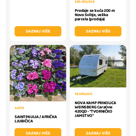
240.000,00 €
Prodaje se kuća 200 m
Novo Svibje, velika
parcela (prodaja)
SAZNAJ VIŠE
SAZNAJ VIŠE
18.900,00 €
NOVA KAMP PRIKOLICA
WEINSBERG CaraOne
4,00 €
420QD - "TVORNIČKO
JAMSTVO"
SAINTPAULIA / AFRIČKA
LJUBIČICA
SAZNAJ VIŠE
SAZNAJ VIŠE