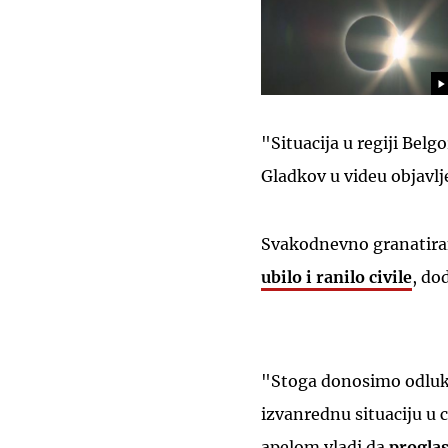
"Situacija u regiji Belg
Gladkov u videu objavl
Svakodnevno granatiran
ubilo i ranilo civile
, do
"Stoga donosimo odluku
izvanrednu situaciju u c
apelom vladi da
proglas