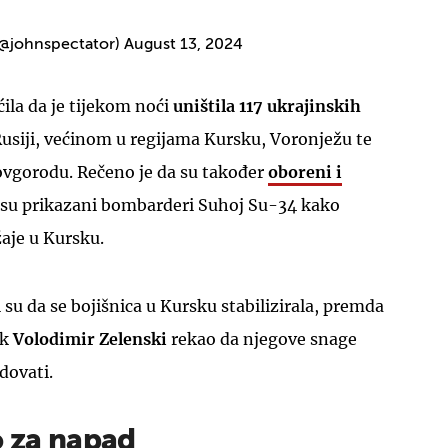
(@johnspectator)
August 13, 2024
pćila da je tijekom noći
uništila 117 ukrajinskih
Rusiji, većinom u regijama Kursku, Voronježu te
vgorodu. Rečeno je da su također
oboreni i
 su prikazani bombarderi Suhoj Su-34 kako
aje u Kursku.
 su da se bojišnica u Kursku stabilizirala, premda
ik
Volodimir Zelenski
rekao da njegove snage
dovati.
o za napad