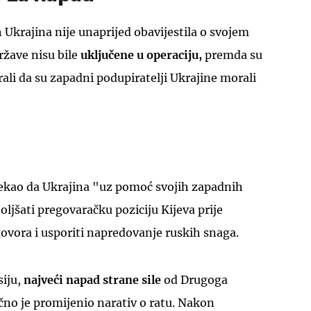
ih Ukrajina nije unaprijed obavijestila o svojem
ržave nisu bile
uključene u operaciju,
premda su
rali da su zapadni podupiratelji Ukrajine morali
 rekao da Ukrajina "uz pomoć svojih zapadnih
oljšati pregovaračku poziciju Kijeva prije
vora i usporiti napredovanje ruskih snaga.
siju,
najveći napad strane sile
od Drugoga
čno je promijenio narativ o ratu. Nakon