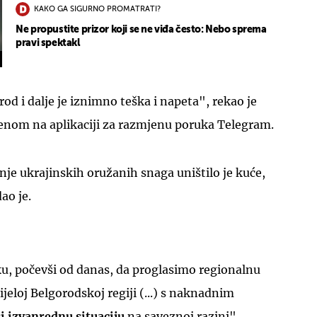
KAKO GA SIGURNO PROMATRATI?
Ne propustite prizor koji se ne viđa često: Nebo sprema
pravi spektakl
orod i dalje je iznimno teška i napeta", rekao je
jenom na aplikaciji za razmjenu poruka Telegram.
je ukrajinskih oružanih snaga uništilo je kuće,
dao je.
, počevši od danas, da proglasimo regionalnu
ijeloj Belgorodskoj regiji (...) s naknadnim
i izvanrednu situaciju
na saveznoj razini",