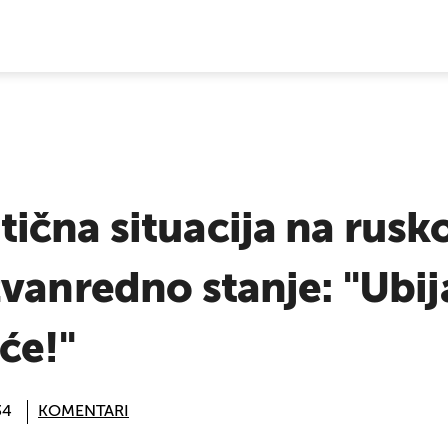
E VIJESTI
čna situacija na rusko
vanredno stanje: "Ubija
će!"
34
KOMENTARI