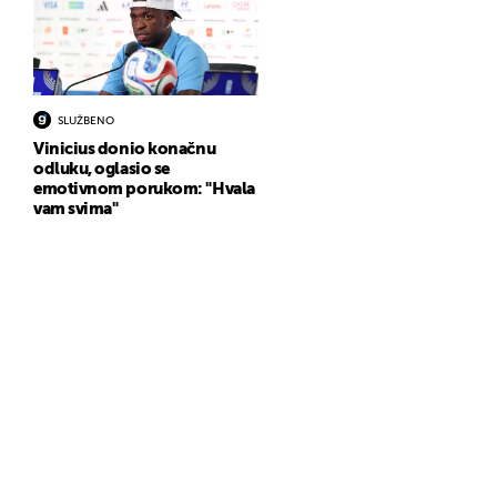
SLUŽBENO
Vinicius donio konačnu
odluku, oglasio se
emotivnom porukom: "Hvala
vam svima"