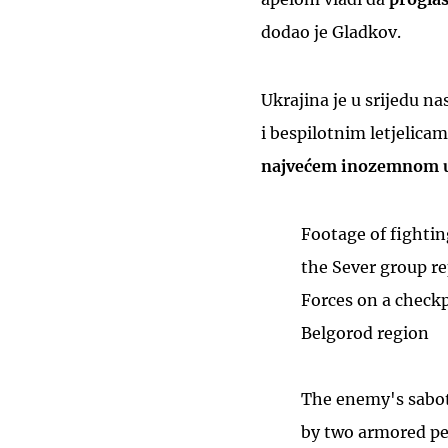
dodao je Gladkov.
Ukrajina je u srijedu n
i bespilotnim letjelicam
najvećem inozemnom 
Footage of fightin
the Sever group re
Forces on a checkp
Belgorod region
The enemy's sabot
by two armored p