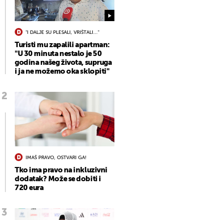
"I DALJE SU PLESALI, VRIŠTALI..."
Turisti mu zapalili apartman:
"U 30 minuta nestalo je 50
godina našeg života, supruga
i ja ne možemo oka sklopiti"
IMAŠ PRAVO, OSTVARI GA!
Tko ima pravo na inkluzivni
dodatak? Može se dobiti i
720 eura