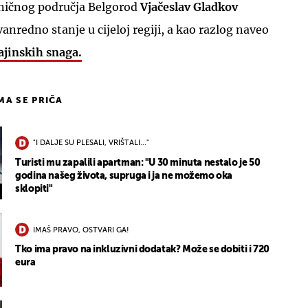
ničnog područja Belgorod
Vjačeslav Gladkov
zvanredno stanje u cijeloj regiji, a kao razlog naveo
ajinskih snaga.
IMA SE PRIČA
"I DALJE SU PLESALI, VRIŠTALI..."
Turisti mu zapalili apartman: "U 30 minuta nestalo je 50
godina našeg života, supruga i ja ne možemo oka
sklopiti"
IMAŠ PRAVO, OSTVARI GA!
Tko ima pravo na inkluzivni dodatak? Može se dobiti i 720
eura