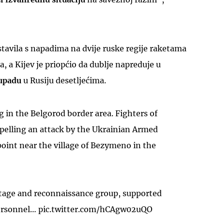
astavila s napadima na dvije ruske regije raketama
a, a Kijev je priopćio da dublje napreduje u
upadu
u Rusiju desetljećima.
UKLJUČITE NOTIFIKACIJE
g in the Belgorod border area. Fighters of
pelling an attack by the Ukrainian Armed
oint near the village of Bezymeno in the
age and reconnaissance group, supported
ersonnel…
pic.twitter.com/hCAgw02uQO