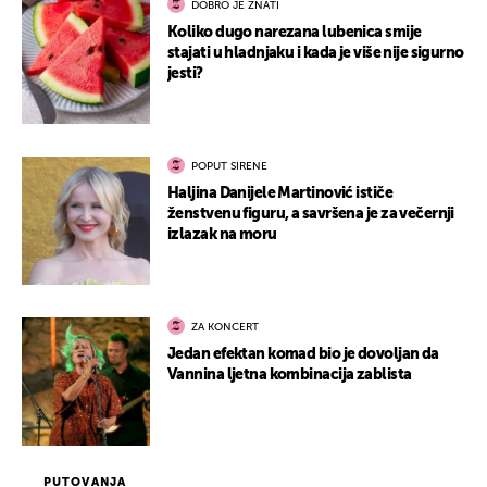
DOBRO JE ZNATI
Koliko dugo narezana lubenica smije
stajati u hladnjaku i kada je više nije sigurno
jesti?
POPUT SIRENE
Haljina Danijele Martinović ističe
ženstvenu figuru, a savršena je za večernji
izlazak na moru
ZA KONCERT
Jedan efektan komad bio je dovoljan da
Vannina ljetna kombinacija zablista
PUTOVANJA