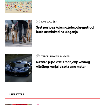
SAM SVOJ ŠEF
Šest poslova koje možete pokrenuti od
kuće uz minimalna ulaganja
TREĆI UNIKATNI BUGATTI
Nazvan je po vrsti srednjovjekovnog
viteškog konja i visok samo metar
LIFESTYLE