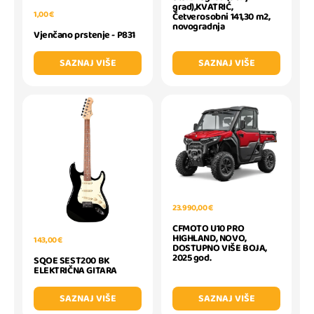
grad),KVATRIĆ,
1,00 €
Četverosobni 141,30 m2,
novogradnja
Vjenčano prstenje - P831
SAZNAJ VIŠE
SAZNAJ VIŠE
23.990,00 €
CFMOTO U10 PRO
HIGHLAND, NOVO,
143,00 €
DOSTUPNO VIŠE BOJA,
2025 god.
SQOE SEST200 BK
ELEKTRIČNA GITARA
SAZNAJ VIŠE
SAZNAJ VIŠE