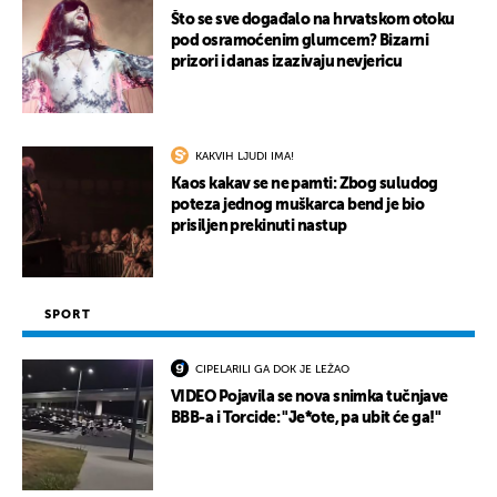
Što se sve događalo na hrvatskom otoku
pod osramoćenim glumcem? Bizarni
prizori i danas izazivaju nevjericu
KAKVIH LJUDI IMA!
Kaos kakav se ne pamti: Zbog suludog
poteza jednog muškarca bend je bio
prisiljen prekinuti nastup
SPORT
CIPELARILI GA DOK JE LEŽAO
VIDEO Pojavila se nova snimka tučnjave
BBB-a i Torcide: "Je*ote, pa ubit će ga!"