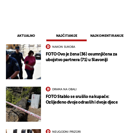
AKTUALNO
NAJČITANIJE
NAJKOMENTIRANIJE
NAKON SUKOBA
FOTO Ovo je žena (36) osumnjičena za
ubojstvo partnera (71) u Slavoniji
DRAMA NA OBALI
FOTO Stablo se srušilo na kupače:
Ozlijeđeno dvoje odraslih i dvoje djece
NEUGODNI PRIZORI