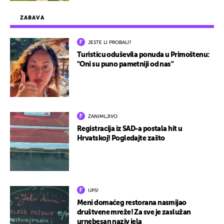
ZABAVA
JESTE LI PROBALI?
Turisticu oduševila ponuda u Primoštenu:
"Oni su puno pametniji od nas"
ZANIMLJIVO
Registracija iz SAD-a postala hit u
Hrvatskoj! Pogledajte zašto
UPS!
Meni domaćeg restorana nasmijao
društvene mreže! Za sve je zaslužan
urnebesan naziv jela