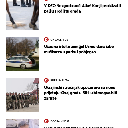
VIDEO Nezgoda uoči Alke! Konji proklizali i
pali u središtu grada
UHVAĆEN JE
Užas na istoku zemlje! Usred dana izbo
muškarca u parku i pobjegao
BURE BARUTA
Ukrajinski stručnjak upozorava na novu
prijetnju: Ovaj grad u BiH-u bi mogao biti
žarište
DOBRA VIJEST