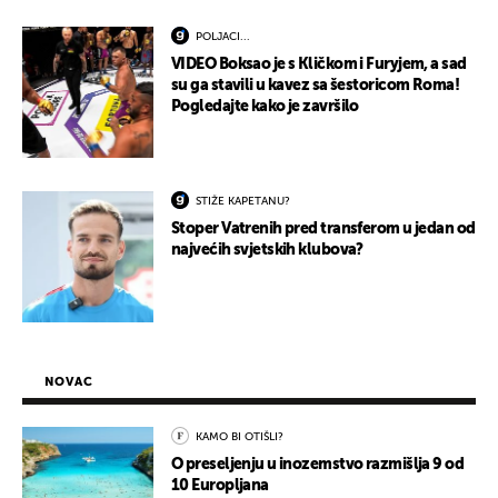
POLJACI...
VIDEO Boksao je s Kličkom i Furyjem, a sad
su ga stavili u kavez sa šestoricom Roma!
Pogledajte kako je završilo
STIŽE KAPETANU?
Stoper Vatrenih pred transferom u jedan od
najvećih svjetskih klubova?
NOVAC
KAMO BI OTIŠLI?
O preseljenju u inozemstvo razmišlja 9 od
10 Europljana