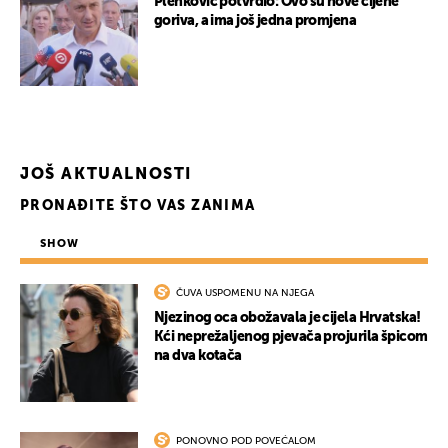
Plenković potvrdio: Ovo su nove cijene
goriva, a ima još jedna promjena
JOŠ AKTUALNOSTI
PRONAĐITE ŠTO VAS ZANIMA
SHOW
UKLJUČITE NOTIFIKACIJE
ČUVA USPOMENU NA NJEGA
Njezinog oca obožavala je cijela Hrvatska!
Kći neprežaljenog pjevača projurila špicom
na dva kotača
PONOVNO POD POVEĆALOM