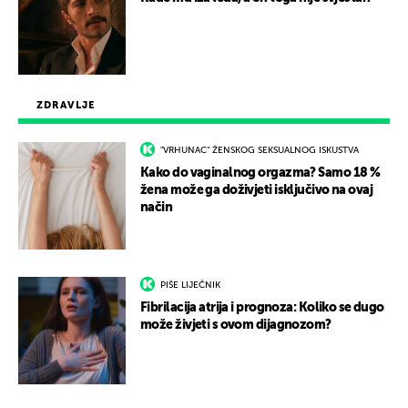
ZDRAVLJE
"VRHUNAC" ŽENSKOG SEKSUALNOG ISKUSTVA
Kako do vaginalnog orgazma? Samo 18 %
žena može ga doživjeti isključivo na ovaj
način
PIŠE LIJEČNIK
Fibrilacija atrija i prognoza: Koliko se dugo
može živjeti s ovom dijagnozom?