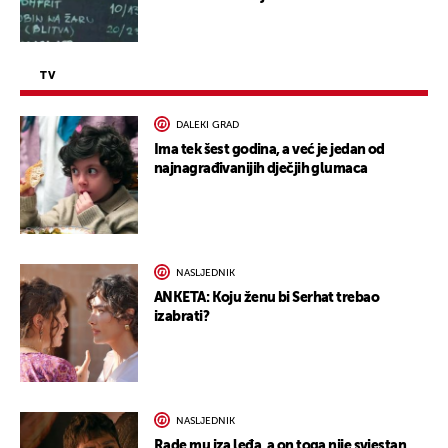
TV
DALEKI GRAD
Ima tek šest godina, a već je jedan od
najnagrađivanijih dječjih glumaca
NASLJEDNIK
ANKETA: Koju ženu bi Serhat trebao
izabrati?
NASLJEDNIK
Rade mu iza leđa, a on toga nije svjestan