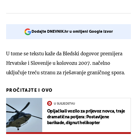
Dodajte DNEVNIK.hr u omiljeni Google izvor
U tome se tekstu kaže da Bledski dogovor premijera
Hrvatske i Slovenije u kolovozu 2007. načelno
uključuje treću stranu za rješavanje graničnog spora.
PROČITAJTE I OVO
U SUSJEDSTVU
Opljačkali vozilo za prijevoz novca, traje
dramatična potjera: Postavljene
barikade, dignut helikopter