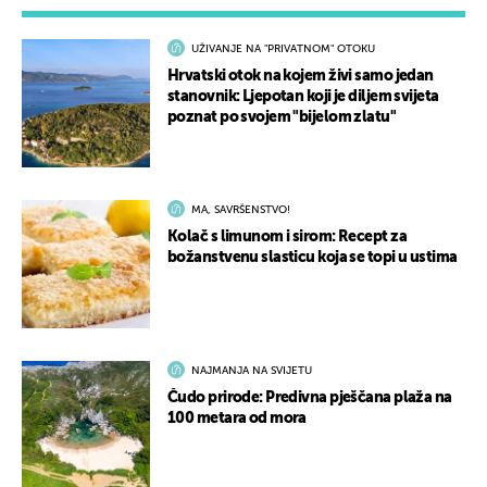
UŽIVANJE NA "PRIVATNOM" OTOKU
Hrvatski otok na kojem živi samo jedan
stanovnik: Ljepotan koji je diljem svijeta
poznat po svojem "bijelom zlatu"
MA, SAVRŠENSTVO!
Kolač s limunom i sirom: Recept za
božanstvenu slasticu koja se topi u ustima
NAJMANJA NA SVIJETU
Čudo prirode: Predivna pješčana plaža na
100 metara od mora