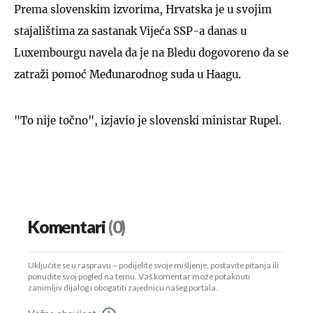
Prema slovenskim izvorima, Hrvatska je u svojim
stajalištima za sastanak Vijeća SSP-a danas u
Luxembourgu navela da je na Bledu dogovoreno da se
zatraži pomoć Međunarodnog suda u Haagu.
"To nije točno", izjavio je slovenski ministar Rupel.
Komentari
(0)
Uključite se u raspravu – podijelite svoje mišljenje, postavite pitanja ili
ponudite svoj pogled na temu. Vaš komentar može potaknuti
zanimljiv dijalog i obogatiti zajednicu našeg portala.