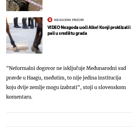
NEUGODNI PRIZORI
VIDEO Nezgoda uoči Alke! Konji proklizali i
pali u središtu grada
"Neformalni dogovor ne isključuje Međunarodni sud
pravde u Haagu, međutim, to nije jedina institucija
koju dvije zemlje mogu izabrati", stoji u slovenskom
komentaru.