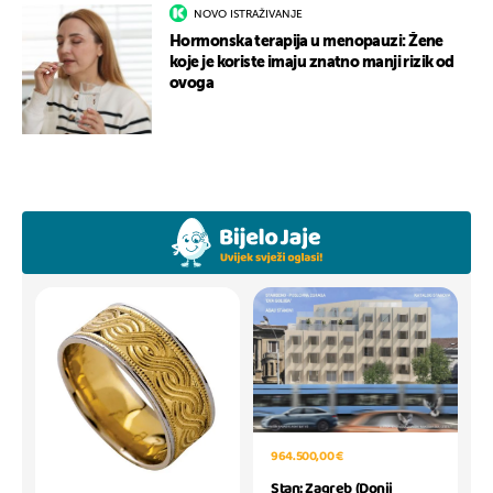
NOVO ISTRAŽIVANJE
Hormonska terapija u menopauzi: Žene
koje je koriste imaju znatno manji rizik od
ovoga
964.500,00 €
Stan: Zagreb (Donji