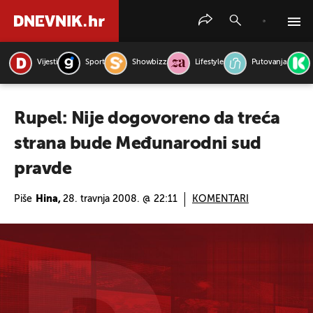
Vijesti
Sport
Showbizz
Lifestyle
Putovanja
PRETRAŽITE VIJESTI
Rupel: Nije dogovoreno da treća
strana bude Međunarodni sud
pravde
Piše
Hina,
28. travnja 2008. @ 22:11
KOMENTARI