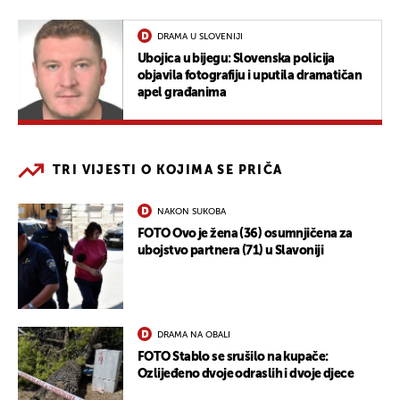
DRAMA U SLOVENIJI
Ubojica u bijegu: Slovenska policija
objavila fotografiju i uputila dramatičan
apel građanima
TRI VIJESTI O KOJIMA SE PRIČA
NAKON SUKOBA
FOTO Ovo je žena (36) osumnjičena za
ubojstvo partnera (71) u Slavoniji
DRAMA NA OBALI
FOTO Stablo se srušilo na kupače:
Ozlijeđeno dvoje odraslih i dvoje djece