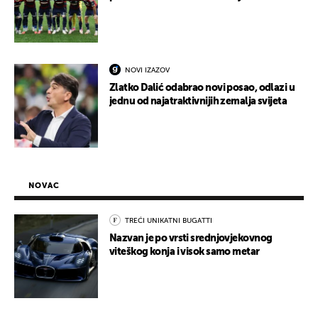
NOVI IZAZOV
Zlatko Dalić odabrao novi posao, odlazi u
jednu od najatraktivnijih zemalja svijeta
NOVAC
TREĆI UNIKATNI BUGATTI
Nazvan je po vrsti srednjovjekovnog
viteškog konja i visok samo metar