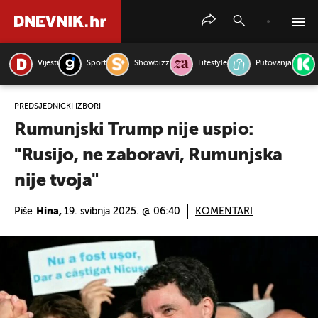
Vijesti
Sport
Showbizz
Lifestyle
Putovanja
PRETRAŽITE VIJESTI
PREDSJEDNIČKI IZBORI
Rumunjski Trump nije uspio:
"Rusijo, ne zaboravi, Rumunjska
nije tvoja"
Piše
Hina,
19. svibnja 2025. @ 06:40
KOMENTARI