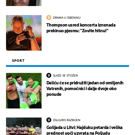
DRAMA U ŠIBENIKU
Thompson usred koncerta iznenada
prekinuo pjesmu: "Zovite hitnu!"
SPORT
SLAŽE SE STOŽER
Daliću će se pridružiti jedan od omiljenih
Vatrenih, pomoćnici i dalje dvoje oko
ponude
ŽALGIRIS RAZBIJEN
Golijada u Litvi: Hajduku petarda i velika
prednost uoči uzvrata na Poljudu