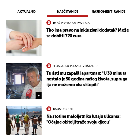
AKTUALNO
NAJČITANIJE
NAJKOMENTIRANIJE
IMAŠ PRAVO, OSTVARI GA!
Tko ima pravo na inkluzivni dodatak? Može
se dobiti i 720 eura
"I DALJE SU PLESALI, VRIŠTALI..."
Turisti mu zapalili apartman: "U 30 minuta
nestalo je 50 godina našeg života, supruga
i ja ne možemo oka sklopiti"
KAOS U CEUTI
Na stotine maloljetnika lutaju ulicama:
"Očajne obitelji traže svoju djecu"