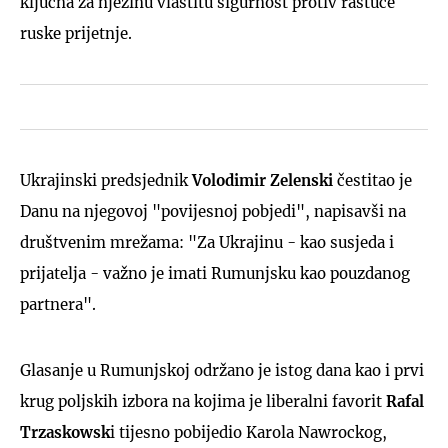
ključna za njezinu vlastitu sigurnost protiv rastuće
ruske prijetnje.
Ukrajinski predsjednik
Volodimir Zelenski
čestitao je
Danu na njegovoj "povijesnoj pobjedi", napisavši na
društvenim mrežama: "Za Ukrajinu - kao susjeda i
prijatelja - važno je imati Rumunjsku kao pouzdanog
partnera".
Glasanje u Rumunjskoj održano je istog dana kao i prvi
krug poljskih izbora na kojima je liberalni favorit
Rafal
Trzaskowsk
i tijesno pobijedio Karola Nawrockog,