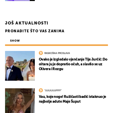
JOŠ AKTUALNOSTI
PRONAĐITE ŠTO VAS ZANIMA
SHOW
RASKOŠNA PROSLAVA
Ovako je izgledalo vjenčanje Tije Jurčić: Do
oltara ju je dopratio očuh, a slavilo se uz
Olivera i Rozgu
"UUUUUUFFFF"
Vau, koje noge! Ružičasti badić istaknuo je
najbolje adute Maje Šuput