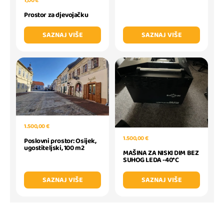
1,00 €
Prostor za djevojačku
SAZNAJ VIŠE
SAZNAJ VIŠE
1.500,00 €
1.500,00 €
Poslovni prostor: Osijek,
ugostiteljski, 100 m2
MAŠINA ZA NISKI DIM BEZ
SUHOG LEDA -40*C
SAZNAJ VIŠE
SAZNAJ VIŠE