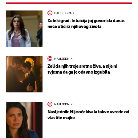
DALEKI GRAD
Daleki grad: Intuicija joj govori da danas
neće otići iz njihovog života
NASLJEDNIK
Želi da njih troje sretno žive, a nije ni
svjesna da ga je odavno izgubila
NASLJEDNIK
Nasljednik: Nije očekivala takve uvrede od
vlastite majke