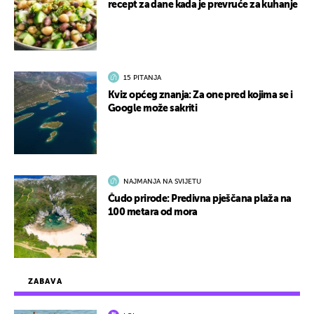
recept za dane kada je prevruće za kuhanje
15 PITANJA
Kviz općeg znanja: Za one pred kojima se i
Google može sakriti
NAJMANJA NA SVIJETU
Čudo prirode: Predivna pješčana plaža na
100 metara od mora
ZABAVA