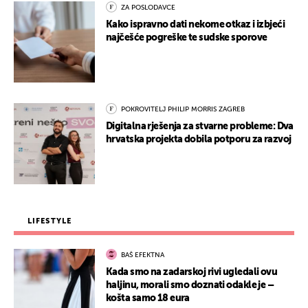
ZA POSLODAVCE
Kako ispravno dati nekome otkaz i izbjeći
najčešće pogreške te sudske sporove
POKROVITELJ PHILIP MORRIS ZAGREB
Digitalna rješenja za stvarne probleme: Dva
hrvatska projekta dobila potporu za razvoj
LIFESTYLE
BAŠ EFEKTNA
Kada smo na zadarskoj rivi ugledali ovu
haljinu, morali smo doznati odakle je –
košta samo 18 eura