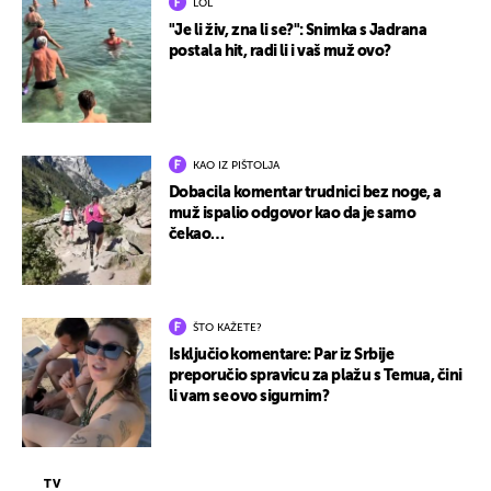
LOL
"Je li živ, zna li se?": Snimka s Jadrana
postala hit, radi li i vaš muž ovo?
KAO IZ PIŠTOLJA
Dobacila komentar trudnici bez noge, a
muž ispalio odgovor kao da je samo
čekao…
ŠTO KAŽETE?
Isključio komentare: Par iz Srbije
preporučio spravicu za plažu s Temua, čini
li vam se ovo sigurnim?
TV