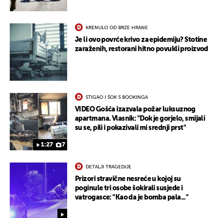
UKLJUČITE NOTIFIKACIJE
KRENULO OD BRZE HRANE
Je li ovo povrće krivo za epidemiju? Stotine
zaraženih, restorani hitno povukli proizvod
STIGAO I ŠOK S BOOKINGA
VIDEO Gošća izazvala požar luksuznog
apartmana. Vlasnik: "Dok je gorjelo, smijali
su se, pili i pokazivali mi srednji prst"
1:27
7
DETALJI TRAGEDIJE
Prizori stravične nesreće u kojoj su
poginule tri osobe šokirali susjede i
vatrogasce: "Kao da je bomba pala..."