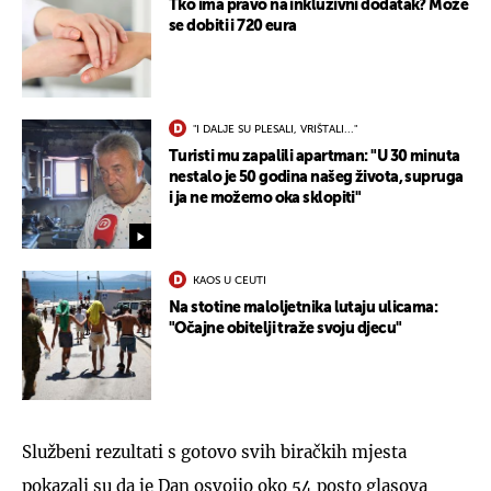
Tko ima pravo na inkluzivni dodatak? Može
se dobiti i 720 eura
"I DALJE SU PLESALI, VRIŠTALI..."
Turisti mu zapalili apartman: "U 30 minuta
nestalo je 50 godina našeg života, supruga
i ja ne možemo oka sklopiti"
KAOS U CEUTI
Na stotine maloljetnika lutaju ulicama:
"Očajne obitelji traže svoju djecu"
Službeni rezultati s gotovo svih biračkih mjesta
pokazali su da je Dan osvojio oko 54 posto glasova