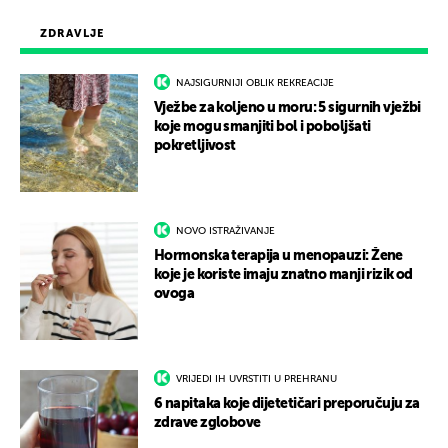
ZDRAVLJE
NAJSIGURNIJI OBLIK REKREACIJE
Vježbe za koljeno u moru: 5 sigurnih vježbi
koje mogu smanjiti bol i poboljšati
pokretljivost
NOVO ISTRAŽIVANJE
Hormonska terapija u menopauzi: Žene
koje je koriste imaju znatno manji rizik od
ovoga
VRIJEDI IH UVRSTITI U PREHRANU
6 napitaka koje dijetetičari preporučuju za
zdrave zglobove