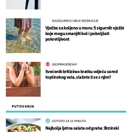
NAJSIGURNIJI OBLIK REKREACIJE
Vježbe za koljeno u moru: 5 sigurnih vježbi
koje mogu smanjiti bol i poboljšati
pokretljivost
(NE)PRIMJERENA?
Svećenik kritizirao kratku odjeću usred
toplinskog vala, slažete li se s njim?
PUTOVANJA
GOTOVO ZA 15 MINUTA
Najbolja ljetna salata od graha: Brzinski