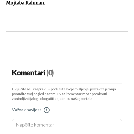
Mujtaba Rahman
.
Komentari
(0)
Uključite se u raspravu – podijelite svoje mišljenje, postavite pitanja ili
ponudite svoj pogled na temu. Vaš komentar može potaknuti
zanimljiv dijalog i obogatiti zajednicu našeg portala.
Važna obavijest
!