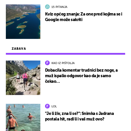
15 PITANJA
Kviz općeg znanja: Za one pred kojima se i
Google može sakriti
ZABAVA
KAO IZ PIŠTOLJA
Dobacila komentar trudnici bez noge, a
muž ispalio odgovor kao da je samo
čekao…
LOL
"Je li živ, zna li se?": Snimka s Jadrana
postala hit, radi li i vaš muž ovo?