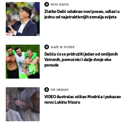
NOVI IZAZOV
Zlatko Dalić odabrao novi posao, odlazi u
jednu od najatraktivnijih zemalja svijeta
SLAŽE SE STOŽER
Daliću će se pridružiti jedan od omiljenih
Vatrenih, pomoćnici i dalje dvoje oko
ponude
SVE OBJAVIO
VIDEO Australac ošišao Modrića i pokazao
novu Lukinu frizuru