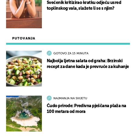
Svećenik kritizirao kratku odjeću usred
toplinskog vala, slažete li se s njim?
PUTOVANJA
GOTOVO ZA 15 MINUTA
Najbolja ljetna salata od graha: Brzinski
recept za dane kada je prevruće za kuhanje
NAJMANJA NA SVIJETU
Čudo prirode: Predivna pješčana plaža na
100 metara od mora