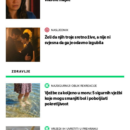
vlastite majke
NASLJEDNIK
Želi da njih troje sretno žive, a nije ni
svjesna da ga je odavno izgubila
ZDRAVLJE
NAJSIGURNIJI OBLIK REKREACIJE
Vježbe za koljeno u moru: 5 sigurnih vježbi
koje mogu smanjiti bol i poboljšati
pokretljivost
VRIJEDI IH UVRSTITI U PREHRANU