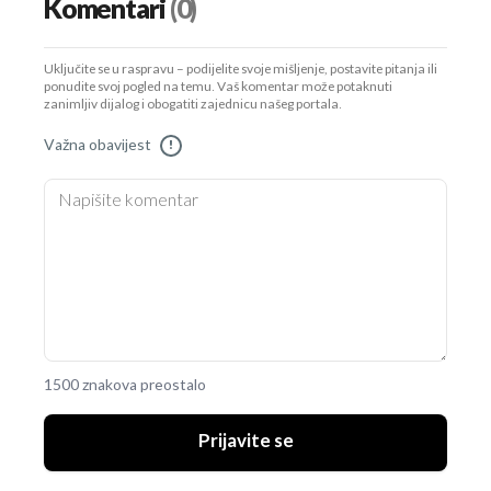
Komentari
(0)
Uključite se u raspravu – podijelite svoje mišljenje, postavite pitanja ili
ponudite svoj pogled na temu. Vaš komentar može potaknuti
zanimljiv dijalog i obogatiti zajednicu našeg portala.
Važna obavijest
!
1500 znakova preostalo
Prijavite se