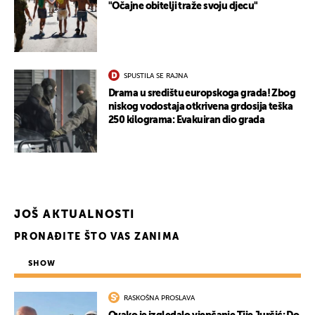
"Očajne obitelji traže svoju djecu"
SPUSTILA SE RAJNA
Drama u središtu europskoga grada! Zbog
niskog vodostaja otkrivena grdosija teška
250 kilograma: Evakuiran dio grada
JOŠ AKTUALNOSTI
PRONAĐITE ŠTO VAS ZANIMA
SHOW
RASKOŠNA PROSLAVA