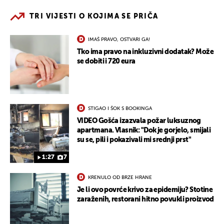
TRI VIJESTI O KOJIMA SE PRIČA
IMAŠ PRAVO, OSTVARI GA!
Tko ima pravo na inkluzivni dodatak? Može
se dobiti i 720 eura
STIGAO I ŠOK S BOOKINGA
VIDEO Gošća izazvala požar luksuznog
apartmana. Vlasnik: "Dok je gorjelo, smijali
su se, pili i pokazivali mi srednji prst"
1:27
7
KRENULO OD BRZE HRANE
Je li ovo povrće krivo za epidemiju? Stotine
zaraženih, restorani hitno povukli proizvod