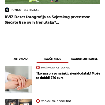
POKROVITELJ HISENSE
KVIZ Deset fotografija sa Svjetskog prvenstva:
Sjećate li se ovih trenutaka?...
AKTUALNO
NAJČITANIJE
NAJKOMENTIRANIJE
IMAŠ PRAVO, OSTVARI GA!
Tko ima pravo na inkluzivni dodatak? Može
se dobiti i 720 eura
STIGAO I ŠOK S BOOKINGA