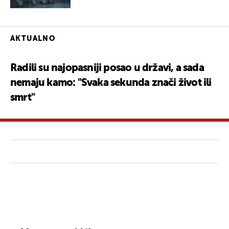
AKTUALNO
Radili su najopasniji posao u državi, a sada
nemaju kamo: "Svaka sekunda znači život ili
smrt"