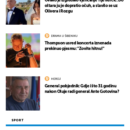
Ovako je izgledalo vjenčanje Tije Jurčić: Do
oltara ju je dopratio očuh, a slavilo se uz
Olivera i Rozgu
DRAMA U ŠIBENIKU
Thompson usred koncerta iznenada
prekinuo pjesmu: "Zovite hitnu!"
UKLJUČITE NOTIFIKACIJE
HEROJ
General pobjednik: Gdje i što 31 godinu
nakon Oluje radi general Ante Gotovina?
SPORT