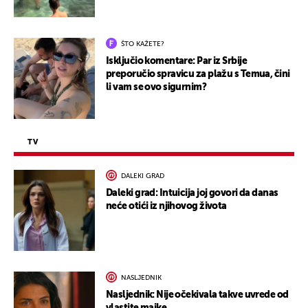
ŠTO KAŽETE?
Isključio komentare: Par iz Srbije
preporučio spravicu za plažu s Temua, čini
li vam se ovo sigurnim?
TV
DALEKI GRAD
Daleki grad: Intuicija joj govori da danas
neće otići iz njihovog života
NASLJEDNIK
Nasljednik: Nije očekivala takve uvrede od