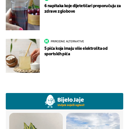
6 napitaka koje dijetetičari preporučuju za
zdrave zglobove
PRIRODNE ALTERNATIVE
5 pića koja imaju više elektrolita od
sportskih pića