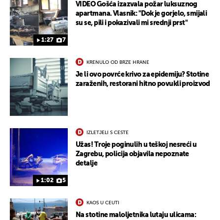
VIDEO Gošća izazvala požar luksuznog
apartmana. Vlasnik: "Dok je gorjelo, smijali
su se, pili i pokazivali mi srednji prst"
1:27
7
KRENULO OD BRZE HRANE
Je li ovo povrće krivo za epidemiju? Stotine
zaraženih, restorani hitno povukli proizvod
IZLETJELI S CESTE
Užas! Troje poginulih u teškoj nesreći u
Zagrebu, policija objavila nepoznate
detalje
1:02
5
KAOS U CEUTI
Na stotine maloljetnika lutaju ulicama: