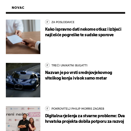
NOVAC
ZA POSLODAVCE
Kako ispravno dati nekome otkaz i izbjeći
najčešće pogreške te sudske sporove
TREĆI UNIKATNI BUGATTI
Nazvan je po vrsti srednjovjekovnog
viteškog konja i visok samo metar
POKROVITELJ PHILIP MORRIS ZAGREB
Digitalna rješenja za stvarne probleme: Dva
hrvatska projekta dobila potporu za razvoj