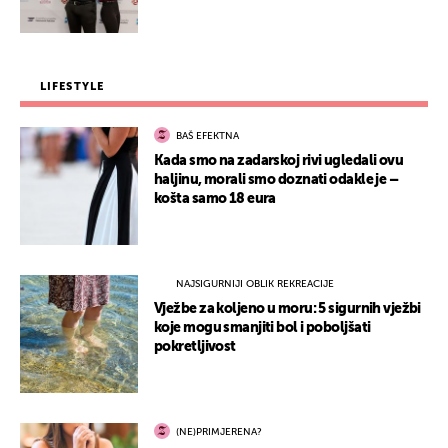
LIFESTYLE
BAŠ EFEKTNA
Kada smo na zadarskoj rivi ugledali ovu
haljinu, morali smo doznati odakle je –
košta samo 18 eura
NAJSIGURNIJI OBLIK REKREACIJE
Vježbe za koljeno u moru: 5 sigurnih vježbi
koje mogu smanjiti bol i poboljšati
pokretljivost
(NE)PRIMJERENA?