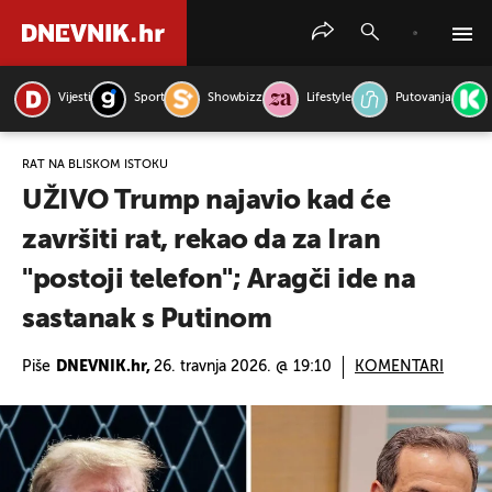
Vijesti
Sport
Showbizz
Lifestyle
Putovanja
PRETRAŽITE VIJESTI
RAT NA BLISKOM ISTOKU
UŽIVO Trump najavio kad će
završiti rat, rekao da za Iran
"postoji telefon"; Aragči ide na
sastanak s Putinom
Piše
DNEVNIK.hr,
26. travnja 2026. @ 19:10
KOMENTARI