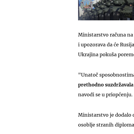
Ministarstvo računa na t
i upozorava da će Rusij
Ukrajina pokuša poreme
"Unatoč sposobnostima
prethodno suzdržavala 
navodi se u priopćenju.
Ministarstvo je dodalo 
osoblje stranih diplom