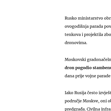
Rusko ministarstvo obra
ovogodišnja parada pov
tenkova i projektila z
dronovima.
Moskovski gradonačelnik
dron pogodio stambenu 
dana prije vojne parad
Iako Rusija često izvje
područje Moskve, oni ob
predgrađa. Civilna infr