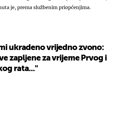
nuta je, prema službenim priopćenjima.
ami ukradeno vrijedno zvono:
sve zapljene za vrijeme Prvog i
og rata..."