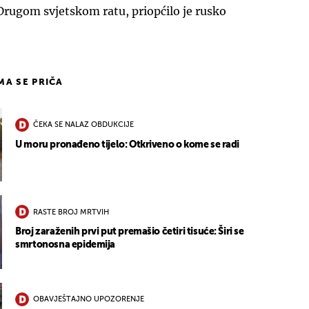
Drugom svjetskom ratu, priopćilo je rusko
IMA SE PRIČA
ČEKA SE NALAZ OBDUKCIJE
U moru pronađeno tijelo: Otkriveno o kome se radi
RASTE BROJ MRTVIH
Broj zaraženih prvi put premašio četiri tisuće: Širi se
smrtonosna epidemija
OBAVJEŠTAJNO UPOZORENJE