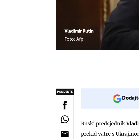
Vladimir Putin
Foto: Afp
PODIJELITE
Dodajt
Ruski predsjednik
Vlad
prekid vatre s Ukrajinom