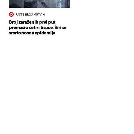
RASTE BROJ MRTVIH
Broj zaraženih prvi put
premašio četiri tisuće: Širi se
smrtonosna epidemija