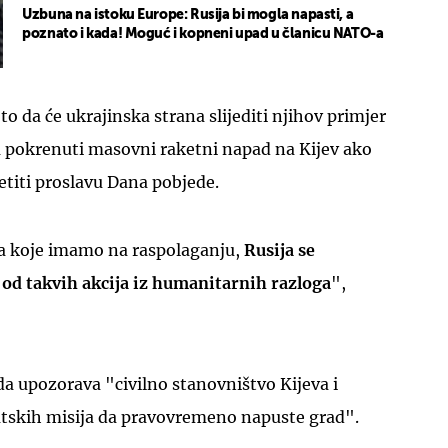
Uzbuna na istoku Europe: Rusija bi mogla napasti, a
poznato i kada! Moguć i kopneni upad u članicu NATO-a
o da će ukrajinska strana slijediti njihov primjer
a pokrenuti masovni raketni napad na Kijev ako
titi proslavu Dana pobjede.
 koje imamo na raspolaganju,
Rusija se
od takvih akcija iz humanitarnih razloga
",
da upozorava "civilno stanovništvo Kijeva i
atskih misija da pravovremeno napuste grad".