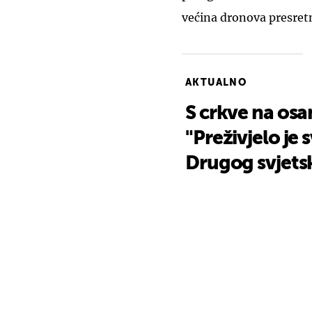
većina dronova presret
AKTUALNO
S crkve na os
"Preživjelo je 
Drugog svjetsk