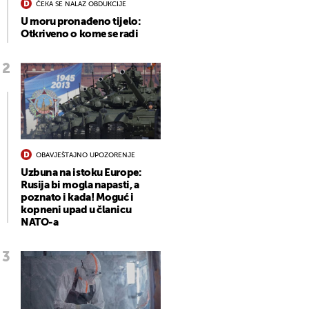
ČEKA SE NALAZ OBDUKCIJE
U moru pronađeno tijelo:
Otkriveno o kome se radi
OBAVJEŠTAJNO UPOZORENJE
Uzbuna na istoku Europe:
Rusija bi mogla napasti, a
poznato i kada! Moguć i
kopneni upad u članicu
NATO-a