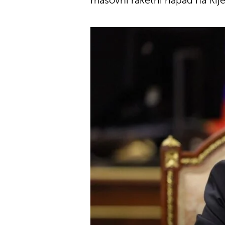
masovni raketni napad na Kij