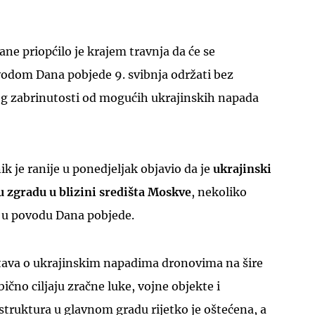
ne priopćilo je krajem travnja da će se
odom Dana pobjede 9. svibnja održati bez
bog zabrinutosti od mogućih ukrajinskih napada
UKLJUČITE NOTIFIKACIJE
 je ranije u ponedjeljak objavio da je
ukrajinski
zgradu u blizini središta Moskve
, nekoliko
e u povodu Dana pobjede.
štava o ukrajinskim napadima dronovima na šire
ično ciljaju zračne luke, vojne objekte i
astruktura u glavnom gradu rijetko je oštećena, a