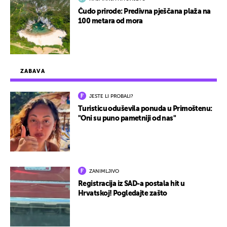
Čudo prirode: Predivna pješčana plaža na
100 metara od mora
ZABAVA
JESTE LI PROBALI?
Turisticu oduševila ponuda u Primoštenu:
"Oni su puno pametniji od nas"
ZANIMLJIVO
Registracija iz SAD-a postala hit u
Hrvatskoj! Pogledajte zašto