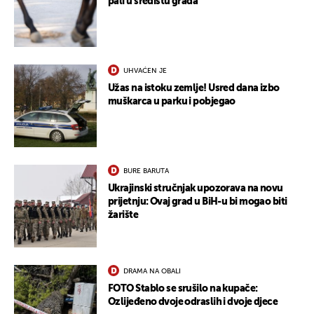
pali u središtu grada
UHVAĆEN JE
Užas na istoku zemlje! Usred dana izbo
muškarca u parku i pobjegao
BURE BARUTA
Ukrajinski stručnjak upozorava na novu
prijetnju: Ovaj grad u BiH-u bi mogao biti
žarište
DRAMA NA OBALI
FOTO Stablo se srušilo na kupače:
Ozlijeđeno dvoje odraslih i dvoje djece