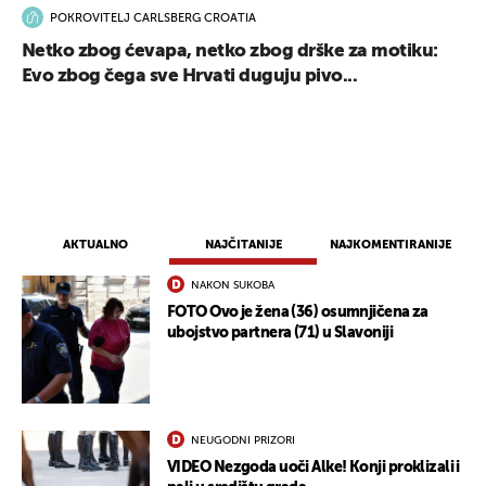
POKROVITELJ CARLSBERG CROATIA
Netko zbog ćevapa, netko zbog drške za motiku:
Evo zbog čega sve Hrvati duguju pivo...
AKTUALNO
NAJČITANIJE
NAJKOMENTIRANIJE
NAKON SUKOBA
FOTO Ovo je žena (36) osumnjičena za
ubojstvo partnera (71) u Slavoniji
NEUGODNI PRIZORI
VIDEO Nezgoda uoči Alke! Konji proklizali i