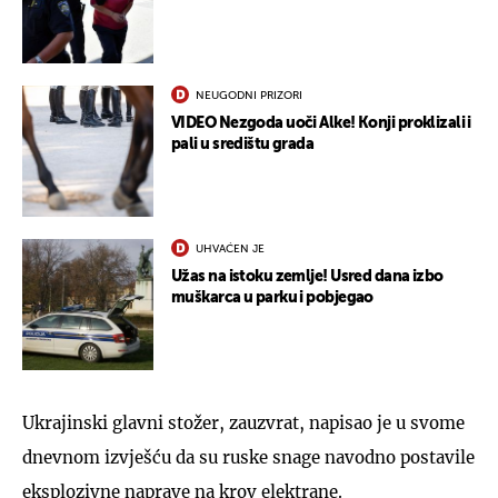
NEUGODNI PRIZORI
VIDEO Nezgoda uoči Alke! Konji proklizali i
pali u središtu grada
UHVAĆEN JE
Užas na istoku zemlje! Usred dana izbo
muškarca u parku i pobjegao
Ukrajinski glavni stožer, zauzvrat, napisao je u svome
dnevnom izvješću da su ruske snage navodno postavile
eksplozivne naprave na krov elektrane.