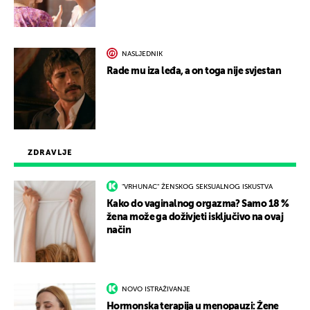
NASLJEDNIK
Rade mu iza leđa, a on toga nije svjestan
ZDRAVLJE
"VRHUNAC" ŽENSKOG SEKSUALNOG ISKUSTVA
Kako do vaginalnog orgazma? Samo 18 %
žena može ga doživjeti isključivo na ovaj
način
NOVO ISTRAŽIVANJE
Hormonska terapija u menopauzi: Žene