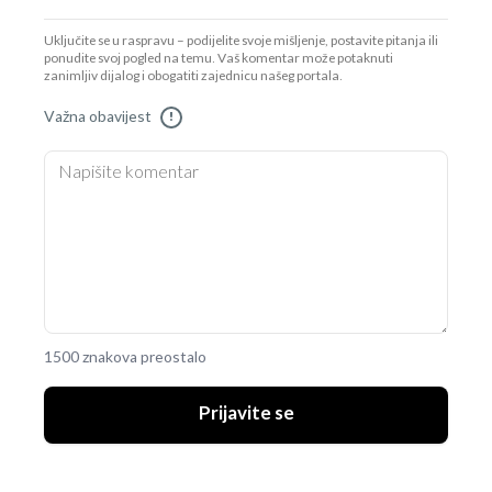
Uključite se u raspravu – podijelite svoje mišljenje, postavite pitanja ili
ponudite svoj pogled na temu. Vaš komentar može potaknuti
zanimljiv dijalog i obogatiti zajednicu našeg portala.
Važna obavijest
!
1500 znakova preostalo
Prijavite se