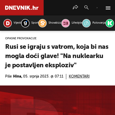
Vijesti
Sport
Showbizz
Lifestyle
Putovanja
PRETRAŽITE VIJESTI
OPASNE PROVOKACIJE
Rusi se igraju s vatrom, koja bi nas
mogla doći glave! "Na nuklearku
je postavljen eksploziv"
Piše
Hina,
05. srpnja 2023. @ 07:11
KOMENTARI