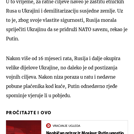
U to vrijeme, za ratne ciljeve naveo je zaštitu etničkih
Rusa u Ukrajini i demilitarizaciju susjedne zemlje. Uz
to je, zbog svoje vlastite sigurnosti, Rusija morala
spriječiti Ukrajinu da se pridruži NATO savezu, rekao je
Putin.
Nakon više od 16 mjeseci rata, Rusija i dalje okupira
velike dijelove Ukrajine, no daleko je od postizanja
vojnih ciljeva. Nakon niza poraza u ratu i nedavne
pobune plaćenika kod kuće, Putin odnedavno rjeđe
spominje vjeruje li u pobjedu.
PROČITAJTE I OVO
VRAĆANJE UGLEDA
Neobičan prizor iz Moskve: Putin ugostio