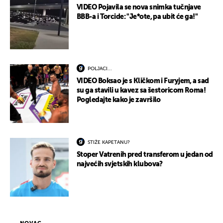
VIDEO Pojavila se nova snimka tučnjave
BBB-a i Torcide: "Je*ote, pa ubit će ga!"
POLJACI...
VIDEO Boksao je s Kličkom i Furyjem, a sad
su ga stavili u kavez sa šestoricom Roma!
Pogledajte kako je završilo
STIŽE KAPETANU?
Stoper Vatrenih pred transferom u jedan od
najvećih svjetskih klubova?