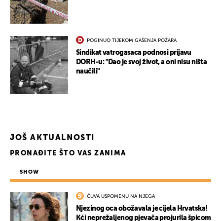
POGINUO TIJEKOM GAŠENJA POŽARA
Sindikat vatrogasaca podnosi prijavu
DORH-u: "Dao je svoj život, a oni nisu ništa
naučili"
JOŠ AKTUALNOSTI
PRONAĐITE ŠTO VAS ZANIMA
SHOW
ČUVA USPOMENU NA NJEGA
Njezinog oca obožavala je cijela Hrvatska!
Kći neprežaljenog pjevača projurila špicom