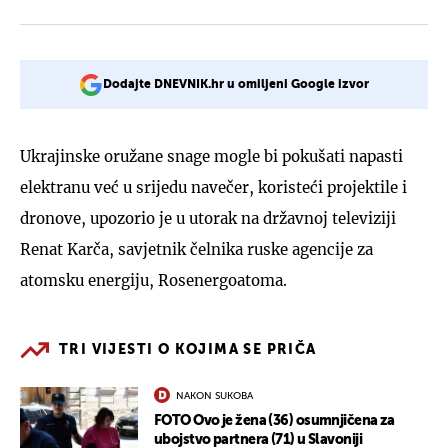
Dodajte DNEVNIK.hr u omiljeni Google izvor
Ukrajinske oružane snage mogle bi pokušati napasti
elektranu već u srijedu navečer, koristeći projektile i
dronove, upozorio je u utorak na državnoj televiziji
Renat Karča, savjetnik čelnika ruske agencije za
atomsku energiju, Rosenergoatoma.
TRI VIJESTI O KOJIMA SE PRIČA
NAKON SUKOBA
FOTO Ovo je žena (36) osumnjičena za
ubojstvo partnera (71) u Slavoniji