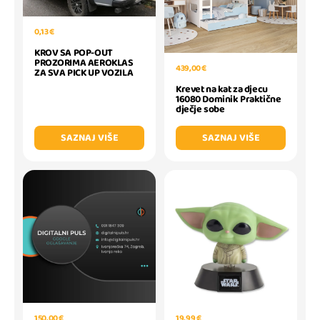
0,13 €
KROV SA POP-OUT
PROZORIMA AEROKLAS
439,00 €
ZA SVA PICK UP VOZILA
Krevet na kat za djecu
16080 Dominik Praktične
dječje sobe
SAZNAJ VIŠE
SAZNAJ VIŠE
150,00 €
19,99 €