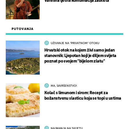
Vannina ljetna kombinacija zablista
PUTOVANJA
UŽIVANJE NA "PRIVATNOM" OTOKU
Hrvatski otok na kojem živi samo jedan
stanovnik: Ljepotan koji je diljem svijeta
poznat po svojem "bijelom zlatu"
MA, SAVRŠENSTVO!
Kolač s limunom i sirom: Recept za
božanstvenu slasticu koja se topi u ustima
NAJMANJA NA SVIJETU