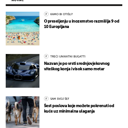
NOVAC
KAMO BI OTIŠLI?
O preseljenju u inozemstvo razmišlja 9 od
10 Europljana
TREĆI UNIKATNI BUGATTI
Nazvan je po vrsti srednjovjekovnog
viteškog konja i visok samo metar
SAM SVOJ ŠEF
Šest poslova koje možete pokrenuti od
kuće uz minimalna ulaganja