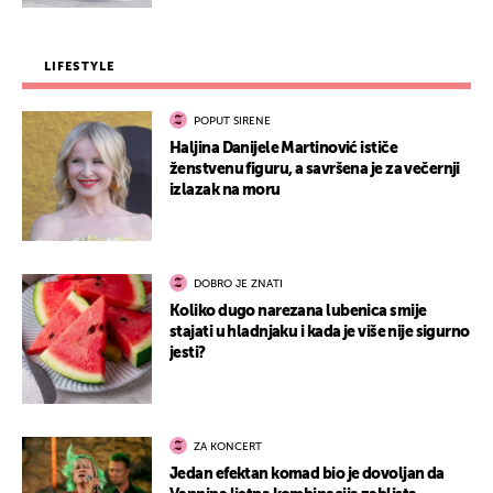
LIFESTYLE
POPUT SIRENE
Haljina Danijele Martinović ističe
ženstvenu figuru, a savršena je za večernji
izlazak na moru
DOBRO JE ZNATI
Koliko dugo narezana lubenica smije
stajati u hladnjaku i kada je više nije sigurno
jesti?
ZA KONCERT
Jedan efektan komad bio je dovoljan da