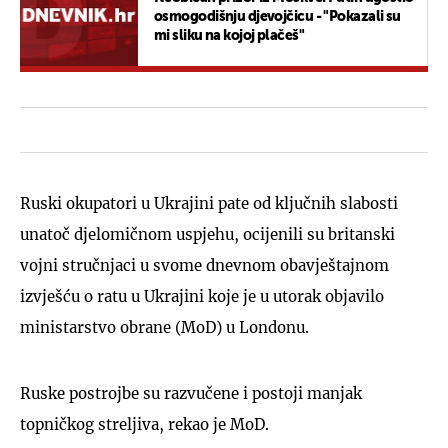
osmogodišnju djevojčicu - "Pokazali su
mi sliku na kojoj plačeš"
Ruski okupatori u Ukrajini pate od ključnih slabosti
unatoč djelomičnom uspjehu, ocijenili su britanski
vojni stručnjaci u svome dnevnom obavještajnom
izvješću o ratu u Ukrajini koje je u utorak objavilo
ministarstvo obrane (MoD) u Londonu.
Ruske postrojbe su razvučene i postoji manjak
topničkog streljiva, rekao je MoD.