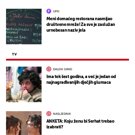
UPS!
Meni domaćeg restorana nasmijao
društvene mreže! Za sve je zaslužan
urnebesan naziv jela
TV
DALEKI GRAD
Ima tek šest godina, a već je jedan od
najnagrađivanijih dječjih glumaca
NASLJEDNIK
ANKETA: Koju ženu bi Serhat trebao
izabrati?