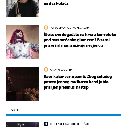
na dva kotača
PONOVNO POD POVEĆALOM
Što se sve događalo na hrvatskom otoku
pod osramoćenim glumcem? Bizarni
prizori i danas izazivaju nevjericu
KAKVIH LJUDI IMA!
Kaos kakav se ne pamti: Zbog suludog
poteza jednog muškarca bend je bio
prisiljen prekinuti nastup
SPORT
CIPELARILI GA DOK JE LEŽAO