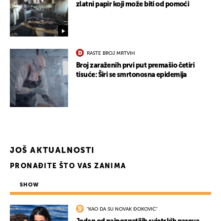
zlatni papir koji može biti od pomoći
RASTE BROJ MRTVIH
Broj zaraženih prvi put premašio četiri
tisuće: Širi se smrtonosna epidemija
JOŠ AKTUALNOSTI
PRONAĐITE ŠTO VAS ZANIMA
SHOW
"KAO DA SU NOVAK ĐOKOVIĆ"
UKLJUČITE NOTIFIKACIJE