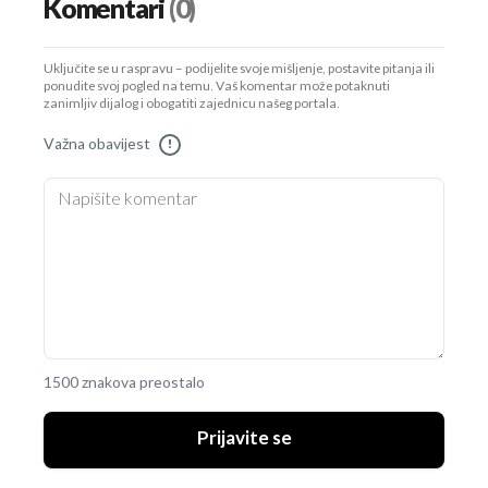
Komentari
(0)
Uključite se u raspravu – podijelite svoje mišljenje, postavite pitanja ili
ponudite svoj pogled na temu. Vaš komentar može potaknuti
zanimljiv dijalog i obogatiti zajednicu našeg portala.
Važna obavijest
!
1500 znakova preostalo
Prijavite se