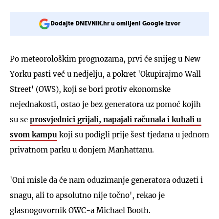
Dodajte DNEVNIK.hr u omiljeni Google izvor
Po meteorološkim prognozama, prvi će snijeg u New
Yorku pasti već u nedjelju, a pokret 'Okupirajmo Wall
Street' (OWS), koji se bori protiv ekonomske
nejednakosti, ostao je bez generatora uz pomoć kojih
su se
prosvjednici grijali, napajali računala i kuhali u
svom kampu
koji su podigli prije šest tjedana u jednom
privatnom parku u donjem Manhattanu.
'Oni misle da će nam oduzimanje generatora oduzeti i
snagu, ali to apsolutno nije točno', rekao je
glasnogovornik OWC-a Michael Booth.