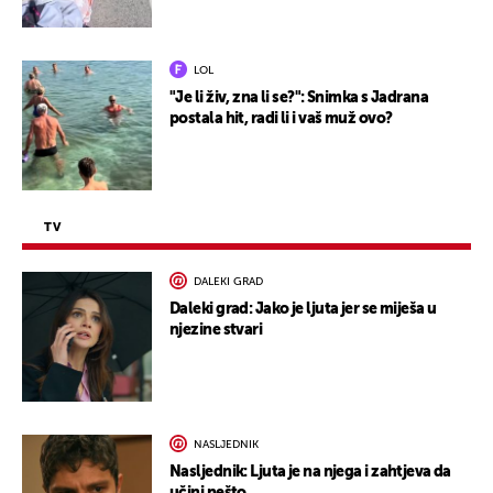
LOL
"Je li živ, zna li se?": Snimka s Jadrana
postala hit, radi li i vaš muž ovo?
TV
DALEKI GRAD
Daleki grad: Jako je ljuta jer se miješa u
njezine stvari
NASLJEDNIK
Nasljednik: Ljuta je na njega i zahtjeva da