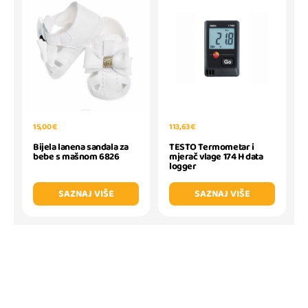
15,00 €
113,63 €
Bijela lanena sandala za
TESTO Termometar i
bebe s mašnom 6826
mjerač vlage 174 H data
logger
SAZNAJ VIŠE
SAZNAJ VIŠE