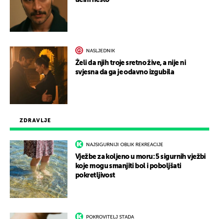
učini nešto
NASLJEDNIK
Želi da njih troje sretno žive, a nije ni
svjesna da ga je odavno izgubila
ZDRAVLJE
NAJSIGURNIJI OBLIK REKREACIJE
Vježbe za koljeno u moru: 5 sigurnih vježbi
koje mogu smanjiti bol i poboljšati
pokretljivost
POKROVITELJ STADA