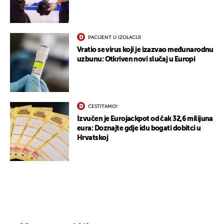
PACIJENT U IZOLACIJI
Vratio se virus koji je izazvao međunarodnu
uzbunu: Otkriven novi slučaj u Europi
ČESTITAMO!
Izvučen je Eurojackpot od čak 32,6 milijuna
eura: Doznajte gdje idu bogati dobitci u
Hrvatskoj