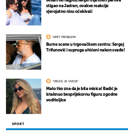
Jedan od najpoznatijih svjetskih parova
stigao na Jadran, ovakve reakcije
vjerojatno nisu očekivali
OPET PROBLEMI
Burne scene u trgovačkom centru: Sergej
Trifunović i supruga uhićeni nakon svađe!
"VRUĆE JE OVDJE"
Malo tko zna da je bila misica! Badić je
istaknuo besprijekornu figuru zgodne
voditeljice
SPORT