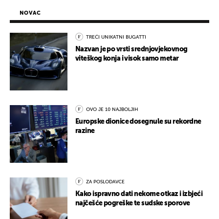
NOVAC
TREĆI UNIKATNI BUGATTI
Nazvan je po vrsti srednjovjekovnog
viteškog konja i visok samo metar
OVO JE 10 NAJBOLJIH
Europske dionice dosegnule su rekordne
razine
ZA POSLODAVCE
Kako ispravno dati nekome otkaz i izbjeći
najčešće pogreške te sudske sporove