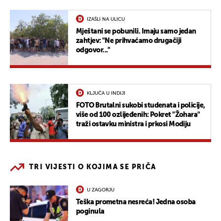
IZAŠLI NA ULICU
Mještani se pobunili. Imaju samo jedan
zahtjev: "Ne prihvaćamo drugačiji
odgovor..."
KLJUČA U INDIJI
FOTO Brutalni sukobi studenata i policije,
više od 100 ozlijeđenih: Pokret "Žohara"
traži ostavku ministra i prkosi Modiju
TRI VIJESTI O KOJIMA SE PRIČA
U ZAGORJU
Teška prometna nesreća! Jedna osoba
poginula