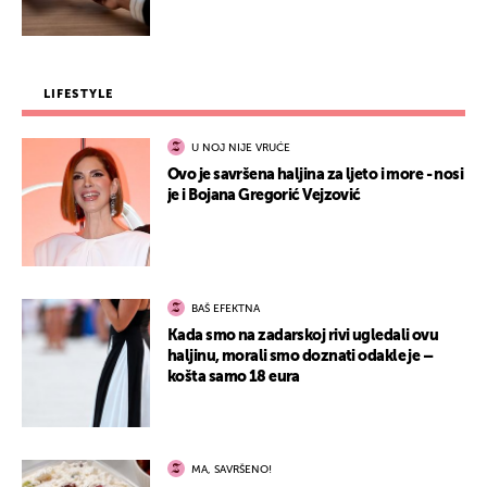
LIFESTYLE
U NOJ NIJE VRUĆE
Ovo je savršena haljina za ljeto i more - nosi
je i Bojana Gregorić Vejzović
BAŠ EFEKTNA
Kada smo na zadarskoj rivi ugledali ovu
haljinu, morali smo doznati odakle je –
košta samo 18 eura
MA, SAVRŠENO!