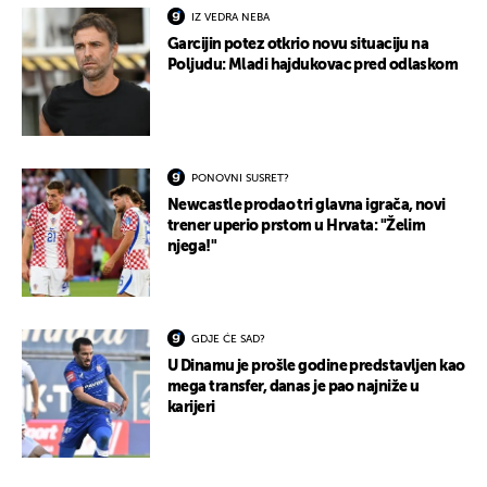
IZ VEDRA NEBA
Garcijin potez otkrio novu situaciju na
Poljudu: Mladi hajdukovac pred odlaskom
PONOVNI SUSRET?
Newcastle prodao tri glavna igrača, novi
trener uperio prstom u Hrvata: "Želim
njega!"
GDJE ĆE SAD?
U Dinamu je prošle godine predstavljen kao
mega transfer, danas je pao najniže u
karijeri