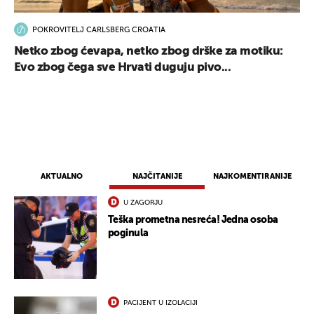
POKROVITELJ CARLSBERG CROATIA
Netko zbog ćevapa, netko zbog drške za motiku:
Evo zbog čega sve Hrvati duguju pivo...
AKTUALNO
NAJČITANIJE
NAJKOMENTIRANIJE
U ZAGORJU
Teška prometna nesreća! Jedna osoba
poginula
PACIJENT U IZOLACIJI