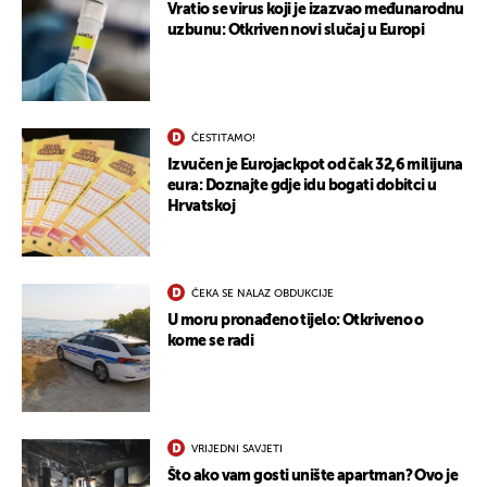
Vratio se virus koji je izazvao međunarodnu
uzbunu: Otkriven novi slučaj u Europi
ČESTITAMO!
Izvučen je Eurojackpot od čak 32,6 milijuna
eura: Doznajte gdje idu bogati dobitci u
Hrvatskoj
ČEKA SE NALAZ OBDUKCIJE
U moru pronađeno tijelo: Otkriveno o
kome se radi
VRIJEDNI SAVJETI
Što ako vam gosti unište apartman? Ovo je