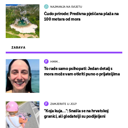
NAJMANJA NA SVIJETU
Čudo prirode: Predivna pješčana plaža na
100 metara od mora
ZABAVA
HMM…
To rade samo psihopati: Jedan detalj s
mora može vam otkriti puno o prijateljima
ZAMJERATE LI JOJ?
"Koja kuja…": Snašla se na hrvatskoj
granici, ali gledatelji su podijeljeni