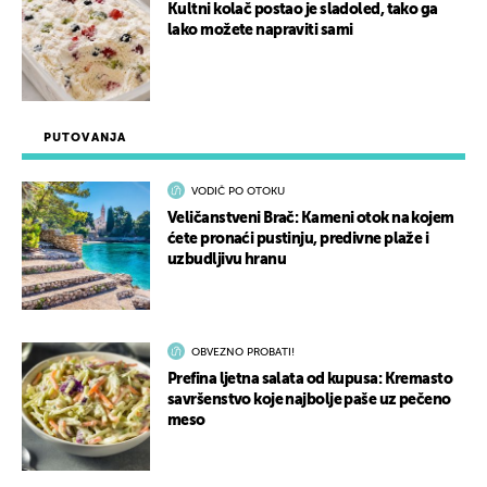
Kultni kolač postao je sladoled, tako ga
lako možete napraviti sami
PUTOVANJA
VODIČ PO OTOKU
Veličanstveni Brač: Kameni otok na kojem
ćete pronaći pustinju, predivne plaže i
uzbudljivu hranu
OBVEZNO PROBATI!
Prefina ljetna salata od kupusa: Kremasto
savršenstvo koje najbolje paše uz pečeno
meso