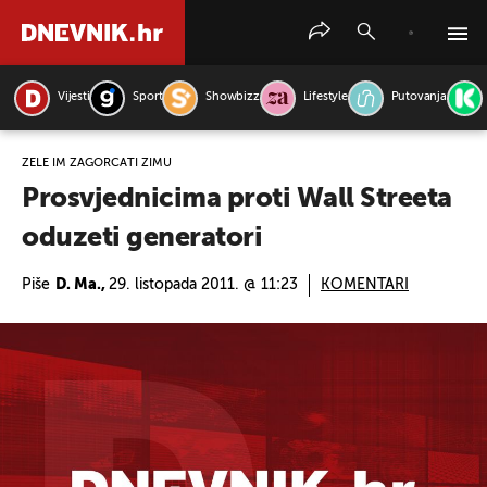
Vijesti
Sport
Showbizz
Lifestyle
Putovanja
PRETRAŽITE VIJESTI
ŽELE IM ZAGORČATI ZIMU
Prosvjednicima proti Wall Streeta
oduzeti generatori
Piše
D. Ma.,
29. listopada 2011. @ 11:23
KOMENTARI