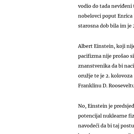
vodio do tada neviđeni 
nobelovci poput Enrica 
starosna dob bila im je
Albert Einstein, koji n
pacifizma nije prošao s
znanstvenika da bi nac
oružje te je 2. kolovo
Franklinu D. Rooseveltu
No, Einstein je predsje
potencijal nuklearne fi
navodeći da bi taj pos