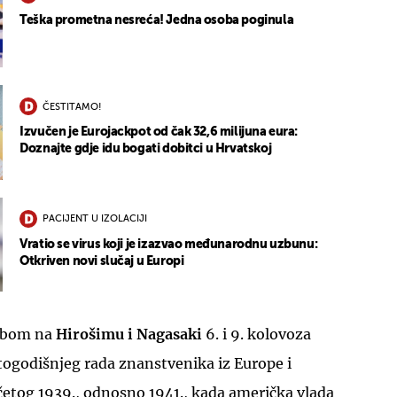
Teška prometna nesreća! Jedna osoba poginula
ČESTITAMO!
Izvučen je Eurojackpot od čak 32,6 milijuna eura:
Doznajte gdje idu bogati dobitci u Hrvatskoj
PACIJENT U IZOLACIJI
Vratio se virus koji je izazvao međunarodnu uzbunu:
Otkriven novi slučaj u Europi
mbom na
Hirošimu i Nagasaki
6. i 9. kolovoza
estogodišnjeg rada znanstvenika iz Europe i
etog 1939., odnosno 1941., kada američka vlada