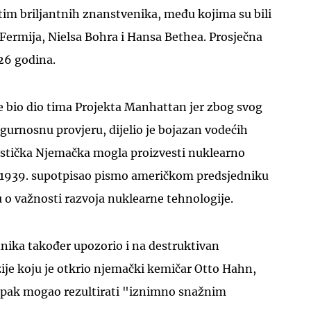
tim briljantnih znanstvenika, među kojima su bili
Fermija, Nielsa Bohra i Hansa Bethea. Prosječna
 26 godina.
ije bio dio tima Projekta Manhattan jer zbog svog
igurnosnu provjeru, dijelio je bojazan vodećih
istička Njemačka mogla proizvesti nuklearno
za 1939. supotpisao pismo američkom predsjedniku
 o važnosti razvoja nuklearne tehnologije.
dnika također upozorio i na destruktivan
zije koju je otkrio njemački kemičar Otto Hahn,
tupak mogao rezultirati "iznimno snažnim