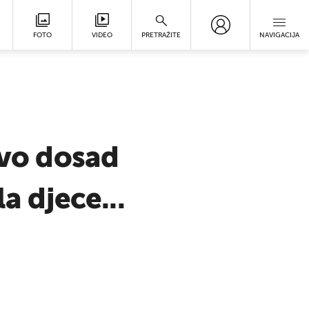
FOTO
VIDEO
PRETRAŽITE
NAVIGACIJA
tvo dosad
a djece...