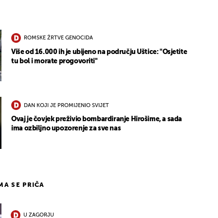
ROMSKE ŽRTVE GENOCIDA
Više od 16.000 ih je ubijeno na području Uštice: "Osjetite
tu bol i morate progovoriti"
DAN KOJI JE PROMIJENIO SVIJET
Ovaj je čovjek preživio bombardiranje Hirošime, a sada
ima ozbiljno upozorenje za sve nas
IMA SE PRIČA
U ZAGORJU