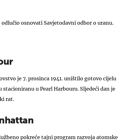
e odlučio osnovati Savjetodavni odbor o uranu.
our
stvo je 7. prosinca 1941. uništilo gotovo cijelu
u stacioniranu u Pearl Harbouru. Sljedeći dan je
i rat.
anhattan
lužbeno pokreće tajni program razvoja atomske