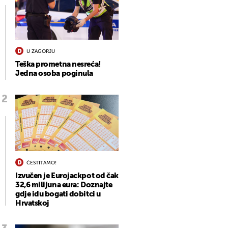
U ZAGORJU
Teška prometna nesreća!
Jedna osoba poginula
ČESTITAMO!
Izvučen je Eurojackpot od čak
32,6 milijuna eura: Doznajte
gdje idu bogati dobitci u
Hrvatskoj