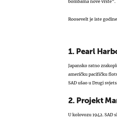
bombama nove vrste".
Roosevelt je iste godin
1. Pearl Harb
Japansko ratno zrakoplov
američku pacifičku flot
SAD ušao u Drugi svjetsk
2. Projekt M
U kolovozu 1942. SAD s