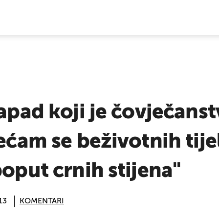
E VIJESTI
napad koji je čovječans
ećam se beživotnih tijel
poput crnih stijena"
13
KOMENTARI