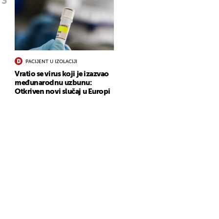
PACIJENT U IZOLACIJI
Vratio se virus koji je izazvao
međunarodnu uzbunu:
Otkriven novi slučaj u Europi