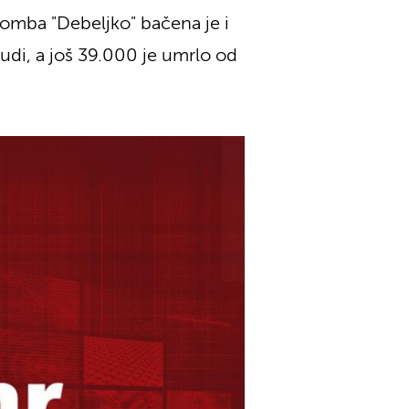
omba "Debeljko" bačena je i
judi, a još 39.000 je umrlo od