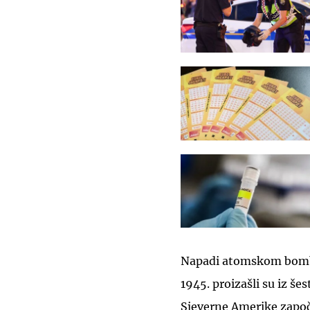
Napadi atomskom bo
1945. proizašli su iz š
Sjeverne Amerike započ