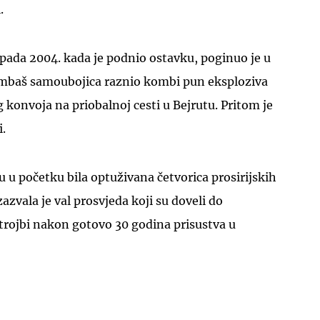
.
topada 2004. kada je podnio ostavku, poginuo je u
bombaš samoubojica raznio kombi pun eksploziva
g konvoja na priobalnoj cesti u Bejrutu. Pritom je
i.
u u početku bila optuživana četvorica prosirijskih
azvala je val prosvjeda koji su doveli do
strojbi nakon gotovo 30 godina prisustva u