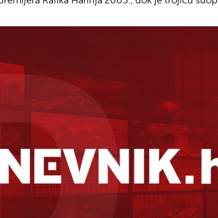
remijera Rafika Haririja 2005., dok je trojicu suo