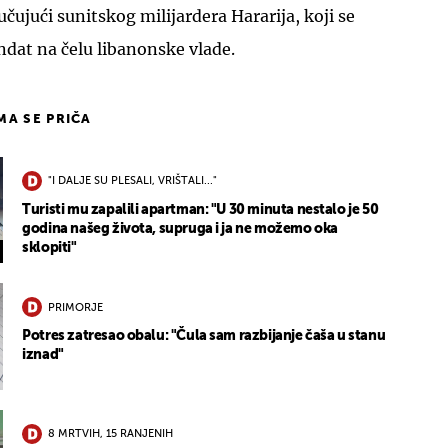
čujući sunitskog milijardera Hararija, koji se
dat na čelu libanonske vlade.
IMA SE PRIČA
"I DALJE SU PLESALI, VRIŠTALI..."
Turisti mu zapalili apartman: "U 30 minuta nestalo je 50
godina našeg života, supruga i ja ne možemo oka
sklopiti"
PRIMORJE
Potres zatresao obalu: "Čula sam razbijanje čaša u stanu
iznad"
8 MRTVIH, 15 RANJENIH