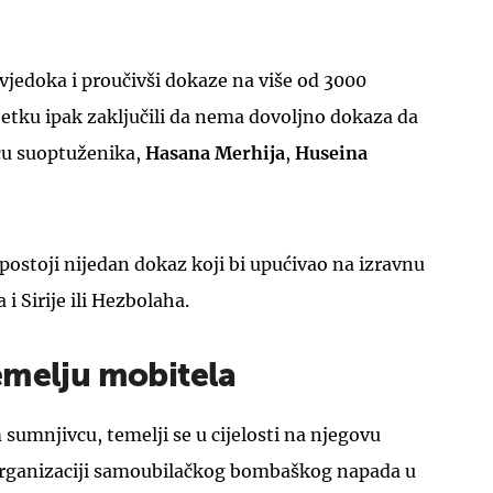
vjedoka i proučivši dokaze na više od 3000
ljetku ipak zaključili da nema dovoljno dokaza da
icu suoptuženika,
Hasana Merhija
,
Huseina
UKLJUČITE NOTIFIKACIJE
e postoji nijedan dokaz koji bi upućivao na izravnu
i Sirije ili Hezbolaha.
emelju mobitela
sumnjivcu, temelji se u cijelosti na njegovu
organizaciji samoubilačkog bombaškog napada u