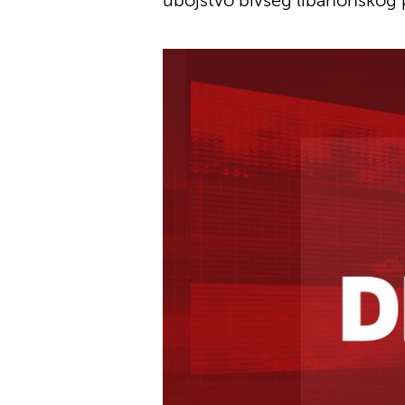
ubojstvo bivšeg libanonskog p