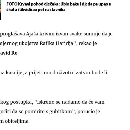
FOTO Krvavi pohod dječaka: Ubio baku i djeda pa upao u
školu i likvidirao pet nastavnika
proglašava Ajaša krivim izvan svake sumnje da je
mjernog ubojstva Rafika Haririja”, rekao je
avid Re
.
a kasnije, a prijeti mu doživotni zatvor bude li
skog postupka, "iskreno se nadamo da će vam
ćiti da se pomirite s gubitkom”, poručio je
m obiteljima.