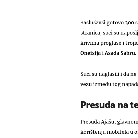
Saslušavši gotovo 300 s
stranica, suci su napos
krivima proglase i troj
Oneisija
i
Asada Sabru
.
Suci su naglasili i da n
vezu između tog napada 
Presuda na t
Presuda Ajašu, glavnom 
korištenju mobitela u 