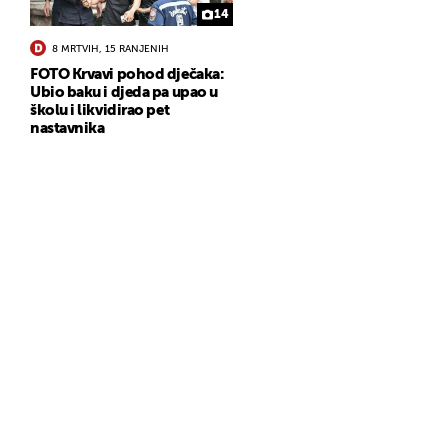
14
8 MRTVIH, 15 RANJENIH
FOTO Krvavi pohod dječaka:
Ubio baku i djeda pa upao u
školu i likvidirao pet
nastavnika