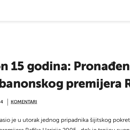
E VIJESTI
n 15 godina: Pronađen 
ibanonskog premijera R
44
KOMENTARI
sio je u utorak jednog pripadnika šijitskog pokre