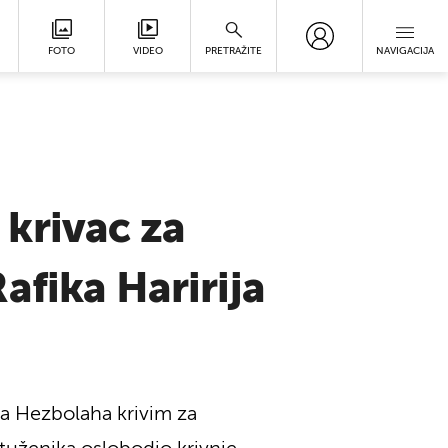
FOTO
VIDEO
PRETRAŽITE
NAVIGACIJA
krivac za
afika Haririja
ta Hezbolaha krivim za