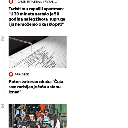
"I DALJE SU PLESALI, VRIŠTALI..."
Turisti mu zapalili apartman:
"U 30 minuta nestalo je 50
godina našeg života, supruga
i ja ne možemo oka sklopiti"
PRIMORJE
Potres zatresao obalu: "Čula
sam razbijanje čaša u stanu
iznad"