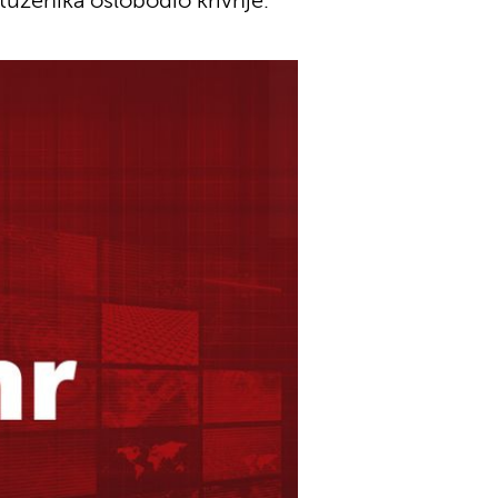
ptuženika oslobodio krivnje.