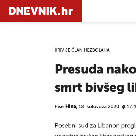
PRETRAŽIT
KRIV JE ĆLAN HEZBOLAHA
Presuda nako
smrt bivšeg l
Piše
Hina,
18. kolovoza 2020. @ 17:
Posebni sud za Libanon progla