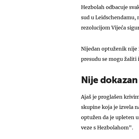
Hezbolah odbacuje svak
sud u Leidschendamu, n
rezolucijom Vijeća sigu
Nijedan optuženik nije 
presudu se mogu žaliti i
Nije dokazan
Ajaš je proglašen krivi
skupine koja je izvela na
optužen da je upleten u 
veze s Hezbolahom".