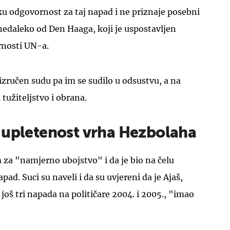
u odgovornost za taj napad i ne priznaje posebni
edaleko od Den Haaga, koji je uspostavljen
rnosti UN-a.
izručen sudu pa im se sudilo u odsustvu, a na
 tužiteljstvo i obrana.
 upletenost vrha Hezbolaha
m za "namjerno ubojstvo" i da je bio na čelu
pad. Suci su naveli i da su uvjereni da je Ajaš,
još tri napada na političare 2004. i 2005., "imao