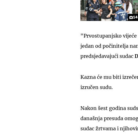
14
"Prvostupanjsko vijeće 
jedan od počinitelja na
predsjedavajući sudac
D
Kazna će mu biti izrečen
izručen sudu.
Nakon šest godina sud
današnja presuda omogu
sudac žrtvama i njihovi