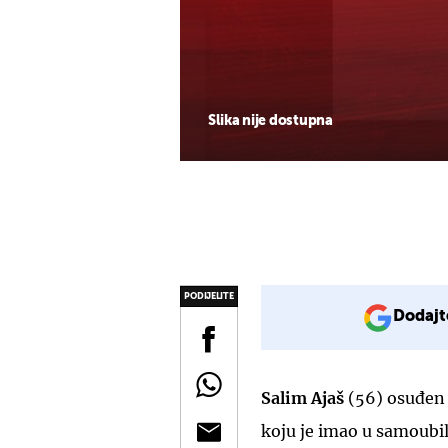
Slika nije dostupna
PODIJELITE
Dodajt
Salim Ajaš
(56) osuđen 
koju je imao u samoub