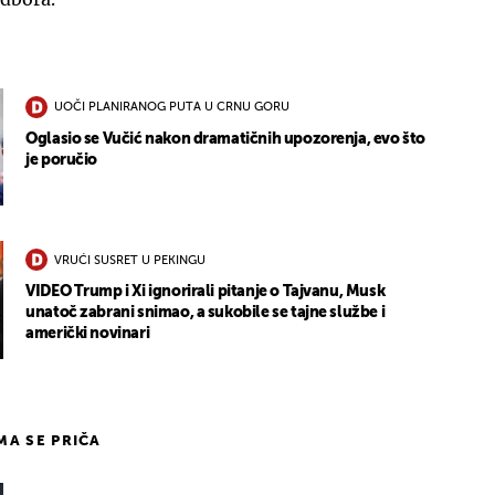
UOČI PLANIRANOG PUTA U CRNU GORU
Oglasio se Vučić nakon dramatičnih upozorenja, evo što
je poručio
VRUĆI SUSRET U PEKINGU
VIDEO Trump i Xi ignorirali pitanje o Tajvanu, Musk
unatoč zabrani snimao, a sukobile se tajne službe i
američki novinari
IMA SE PRIČA