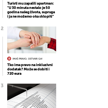
Turisti mu zapalili apartman:
"U 30 minuta nestalo je 50
godina našeg života, supruga
i ja ne možemo oka sklopiti"
IMAŠ PRAVO, OSTVARI GA!
Tko ima pravo na inkluzivni
dodatak? Može se dobiti i
720 eura