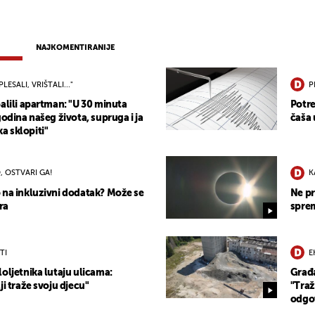
NAJKOMENTIRANIJE
PLESALI, VRIŠTALI..."
P
alili apartman: "U 30 minuta
Potre
godina našeg života, supruga i ja
čaša 
 sklopiti"
, OSTVARI GA!
K
 na inkluzivni dodatak? Može se
Ne pr
ra
sprem
TI
E
oljetnika lutaju ulicama:
Građa
ji traže svoju djecu"
"Traž
odgo