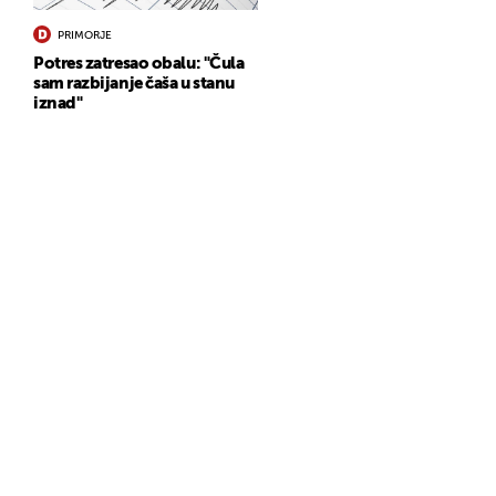
PRIMORJE
Potres zatresao obalu: "Čula
sam razbijanje čaša u stanu
iznad"