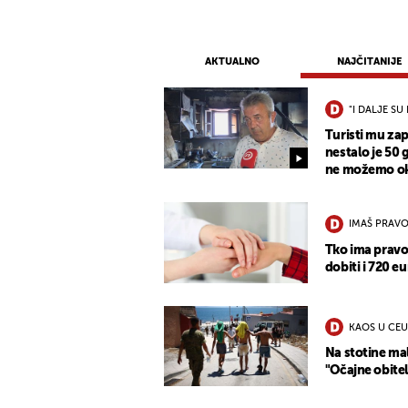
AKTUALNO
NAJČITANIJE
"I DALJE SU 
Turisti mu zap
nestalo je 50 
ne možemo oka
IMAŠ PRAVO
Tko ima pravo
dobiti i 720 eu
KAOS U CEU
Na stotine mal
"Očajne obitel