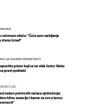
RIMORJE
s zatresao obalu: "Čula sam razbijanje
u stanu iznad"
AKO GA SIGURNO PROMATRATI?
opustite prizor koji se ne viđa često: Nebo
a pravi spektakl
KOCID U LICI
ni nakon potresnih nalaza vještačenja:
imo hitnu sanaciju i kazne za sve u lancu
vornosti"