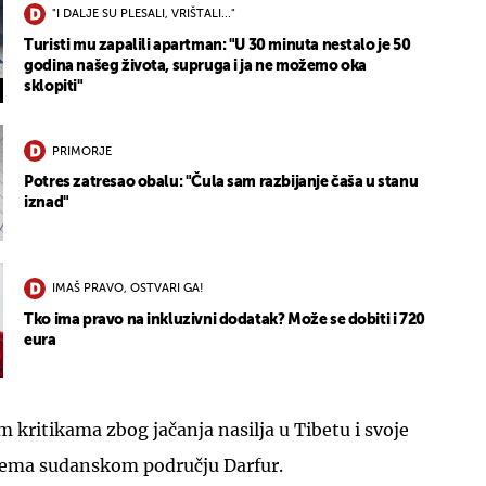
"I DALJE SU PLESALI, VRIŠTALI..."
Turisti mu zapalili apartman: "U 30 minuta nestalo je 50
godina našeg života, supruga i ja ne možemo oka
sklopiti"
PRIMORJE
Potres zatresao obalu: "Čula sam razbijanje čaša u stanu
iznad"
IMAŠ PRAVO, OSTVARI GA!
Tko ima pravo na inkluzivni dodatak? Može se dobiti i 720
eura
m kritikama zbog jačanja nasilja u Tibetu i svoje
rema sudanskom području Darfur.