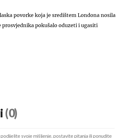
laska povorke koja je središtem Londona nosila
e prosvjednika pokušalo oduzeti i ugasiti
UKLJUČITE NOTIFIKACIJE
i
(0)
podijelite svoje mišljenje, postavite pitanja ili ponudite