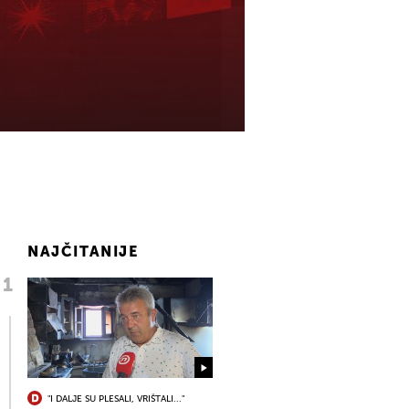
NAJČITANIJE
"I DALJE SU PLESALI, VRIŠTALI..."