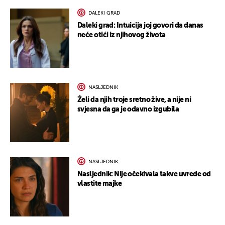
DALEKI GRAD
Daleki grad: Intuicija joj govori da danas
neće otići iz njihovog života
NASLJEDNIK
Želi da njih troje sretno žive, a nije ni
svjesna da ga je odavno izgubila
NASLJEDNIK
Nasljednik: Nije očekivala takve uvrede od
vlastite majke