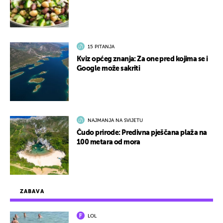
15 PITANJA
Kviz općeg znanja: Za one pred kojima se i
Google može sakriti
NAJMANJA NA SVIJETU
Čudo prirode: Predivna pješčana plaža na
100 metara od mora
ZABAVA
LOL