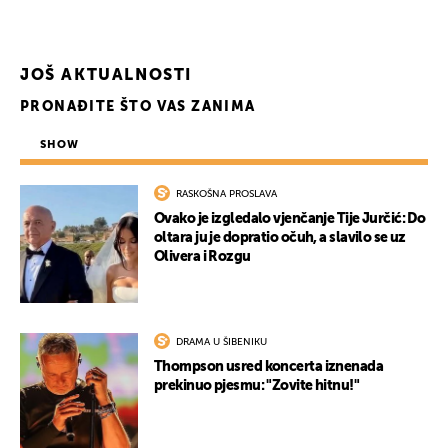
UKLJUČITE NOTIFIKACIJE
JOŠ AKTUALNOSTI
PRONAĐITE ŠTO VAS ZANIMA
SHOW
RASKOŠNA PROSLAVA
Ovako je izgledalo vjenčanje Tije Jurčić: Do
oltara ju je dopratio očuh, a slavilo se uz
Olivera i Rozgu
DRAMA U ŠIBENIKU
Thompson usred koncerta iznenada
prekinuo pjesmu: "Zovite hitnu!"