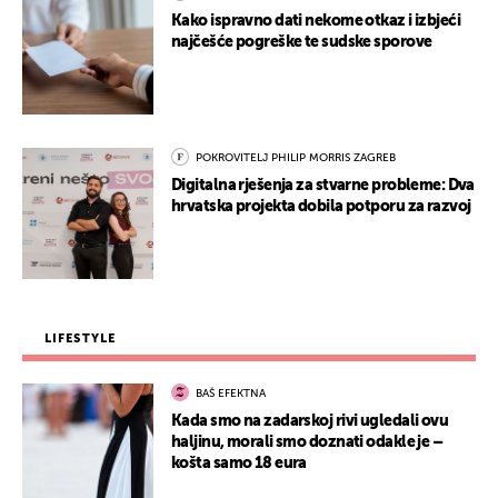
Kako ispravno dati nekome otkaz i izbjeći
najčešće pogreške te sudske sporove
POKROVITELJ PHILIP MORRIS ZAGREB
Digitalna rješenja za stvarne probleme: Dva
hrvatska projekta dobila potporu za razvoj
LIFESTYLE
BAŠ EFEKTNA
Kada smo na zadarskoj rivi ugledali ovu
haljinu, morali smo doznati odakle je –
košta samo 18 eura