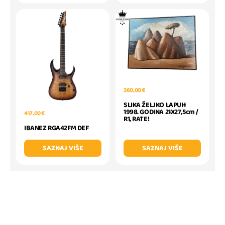
360,00 €
SLIKA ŽELJKO LAPUH
1998. GODINA 21X27,5cm /
417,00 €
R1, RATE!
IBANEZ RGA42FM DEF
SAZNAJ VIŠE
SAZNAJ VIŠE