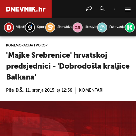
Vijesti
Sport
Showbizz
Lifestyle
Putovanja
PRETRAŽITE VIJESTI
KOMEMORACIJA I POKOP
'Majke Srebrenice' hrvatskoj
predsjednici - 'Dobrodošla kraljice
Balkana'
Piše
D.Š.,
11. srpnja 2015. @ 12:58
KOMENTARI