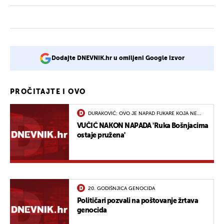
Dodajte DNEVNIK.hr u omiljeni Google izvor
PROČITAJTE I OVO
DURAKOVIĆ: OVO JE NAPAD FUKARE KOJA NE
POŠTUJE ŽRTVE
VUČIĆ NAKON NAPADA 'Ruka Bošnjacima
ostaje pružena'
20. GODIŠNJICA GENOCIDA
Političari pozvali na poštovanje žrtava
genocida