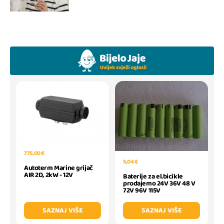
775,00 €
5,04 €
Autoterm Marine grijač
AIR 2D, 2kW - 12V
Baterije za el.bicikle
prodajemo 24V 36V 48 V
72V 96V 115V
SAZNAJ VIŠE
SAZNAJ VIŠE