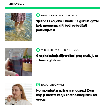
ZDRAVLJE
NAJSIGURNIJI OBLIK REKREACIJE
Vježbe za koljeno u moru: 5 sigurnih vježbi
koje mogu smanjiti bol i poboljšati
pokretljivost
VRIJEDI IH UVRSTITI U PREHRANU
6 napitaka koje dijetetičari preporučuju za
zdrave zglobove
NOVO ISTRAŽIVANJE
Hormonska terapija u menopauzi: Žene
koje je koriste imaju znatno manji rizik od
ovoga