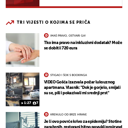
TRI VIJESTI O KOJIMA SE PRIČA
IMAŠ PRAVO, OSTVARI GA!
Tko ima pravo na inkluzivni dodatak? Može
se dobiti i 720 eura
STIGAO I ŠOK S BOOKINGA
VIDEO Gošća izazvala požar luksuznog
apartmana. Vlasnik: "Dok je gorjelo, smijali
su se, pili i pokazivali mi srednji prst"
1:27
7
KRENULO OD BRZE HRANE
Je li ovo povrće krivo za epidemiju? Stotine
zaraženih, restorani hitno povukli proizvod