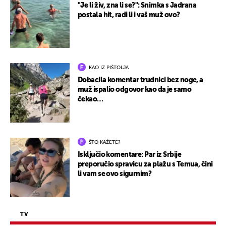
"Je li živ, zna li se?": Snimka s Jadrana
postala hit, radi li i vaš muž ovo?
KAO IZ PIŠTOLJA
Dobacila komentar trudnici bez noge, a
muž ispalio odgovor kao da je samo
čekao…
ŠTO KAŽETE?
Isključio komentare: Par iz Srbije
preporučio spravicu za plažu s Temua, čini
li vam se ovo sigurnim?
TV