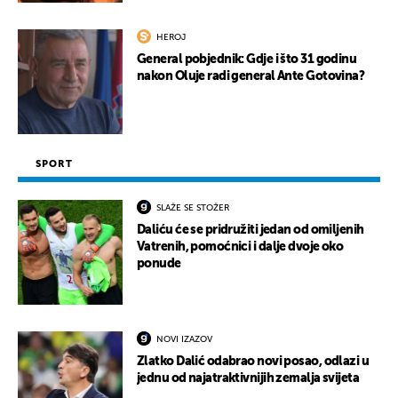
HEROJ
General pobjednik: Gdje i što 31 godinu
nakon Oluje radi general Ante Gotovina?
SPORT
SLAŽE SE STOŽER
Daliću će se pridružiti jedan od omiljenih
Vatrenih, pomoćnici i dalje dvoje oko
ponude
NOVI IZAZOV
Zlatko Dalić odabrao novi posao, odlazi u
jednu od najatraktivnijih zemalja svijeta