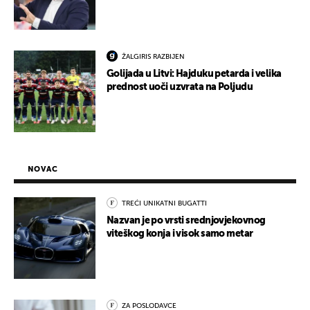
ŽALGIRIS RAZBIJEN
Golijada u Litvi: Hajduku petarda i velika
prednost uoči uzvrata na Poljudu
NOVAC
TREĆI UNIKATNI BUGATTI
Nazvan je po vrsti srednjovjekovnog
viteškog konja i visok samo metar
ZA POSLODAVCE