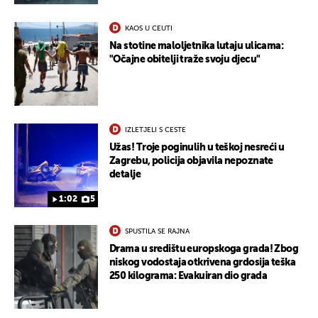
KAOS U CEUTI
Na stotine maloljetnika lutaju ulicama:
"Očajne obitelji traže svoju djecu"
IZLETJELI S CESTE
Užas! Troje poginulih u teškoj nesreći u
Zagrebu, policija objavila nepoznate
detalje
1:02
5
SPUSTILA SE RAJNA
Drama u središtu europskoga grada! Zbog
niskog vodostaja otkrivena grdosija teška
250 kilograma: Evakuiran dio grada