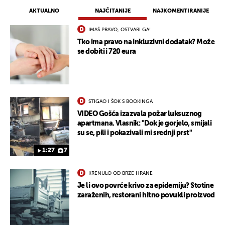
AKTUALNO
NAJČITANIJE
NAJKOMENTIRANIJE
IMAŠ PRAVO, OSTVARI GA!
Tko ima pravo na inkluzivni dodatak? Može
se dobiti i 720 eura
STIGAO I ŠOK S BOOKINGA
VIDEO Gošća izazvala požar luksuznog
apartmana. Vlasnik: "Dok je gorjelo, smijali
su se, pili i pokazivali mi srednji prst"
1:27
7
KRENULO OD BRZE HRANE
Je li ovo povrće krivo za epidemiju? Stotine
zaraženih, restorani hitno povukli proizvod