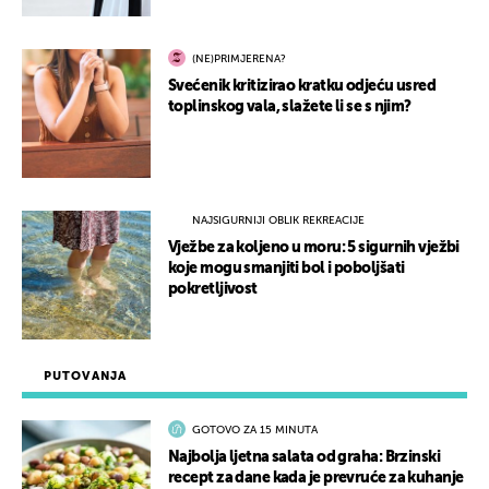
(NE)PRIMJERENA?
Svećenik kritizirao kratku odjeću usred
toplinskog vala, slažete li se s njim?
NAJSIGURNIJI OBLIK REKREACIJE
Vježbe za koljeno u moru: 5 sigurnih vježbi
koje mogu smanjiti bol i poboljšati
pokretljivost
PUTOVANJA
GOTOVO ZA 15 MINUTA
Najbolja ljetna salata od graha: Brzinski
recept za dane kada je prevruće za kuhanje