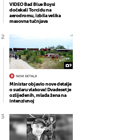
VIDEO Bad Blue Boysi
dočekali Torcidu na
aerodromu, izbila velika
masovna tučnjava
9
NOVI DETALJI
Ministar objavio nove detalje
o sudaru vlakova! Dvadeset je
ozlijeđenih, mlađa žena na
intenzivnoj