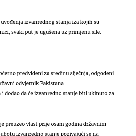
 uvođenja izvanrednog stanja iza kojih su
nici, svaki put je ugušena uz primjenu sile.
očetno predviđeni za sredinu siječnja, odgođeni
 državni odvjetnik Pakistana
dodao da će izvanredno stanje biti ukinuto za
 je preuzeo vlast prije osam godina državnim
subotu izvanredno stanje pozivajući se na