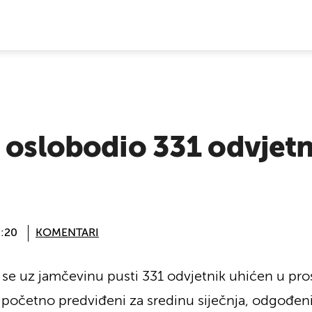
E VIJESTI
 oslobodio 331 odvjetn
0:20
KOMENTARI
 se uz jamčevinu pusti 331 odvjetnik uhićen u pr
, početno predviđeni za sredinu siječnja, odgođeni