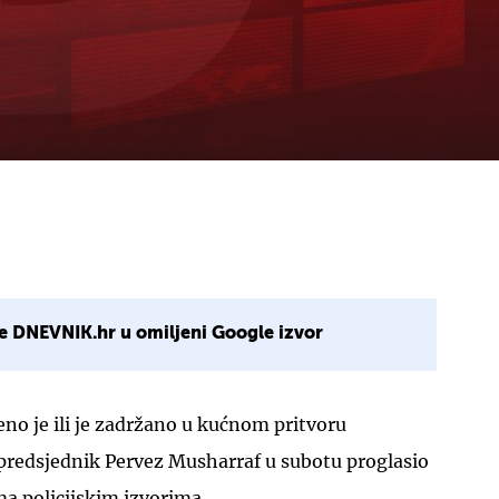
e DNEVNIK.hr u omiljeni Google izvor
ćeno je ili je zadržano u kućnom pritvoru
 predsjednik Pervez Musharraf u subotu proglasio
ma policijskim izvorima.