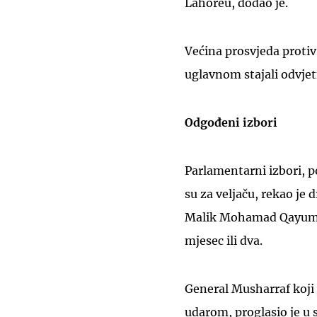
Lahoreu, dodao je.
Većina prosvjeda protiv
uglavnom stajali odvjet
Odgođeni izbori
Parlamentarni izbori, p
su za veljaču, rekao je
Malik Mohamad Qayum i 
mjesec ili dva.
General Musharraf koji
udarom, proglasio je u 