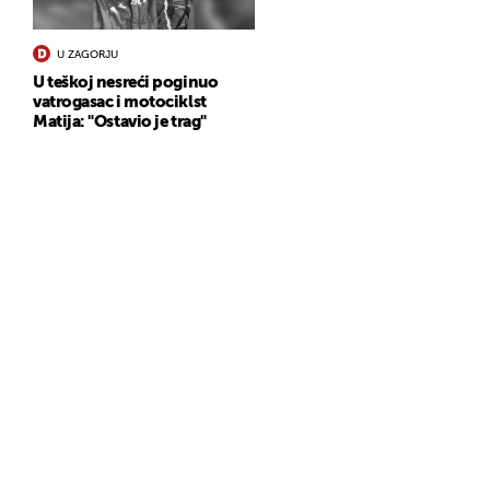
U ZAGORJU
U teškoj nesreći poginuo
vatrogasac i motociklst
Matija: "Ostavio je trag"