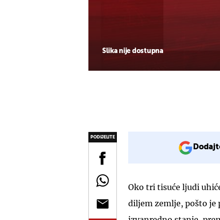
Slika nije dostupna
PODIJELITE
Dodajt
Oko tri tisuće ljudi uhi
diljem zemlje, pošto je
izvanredno stanje, pre