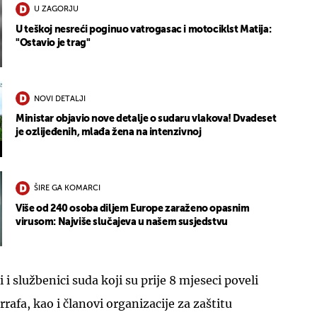
U ZAGORJU
U teškoj nesreći poginuo vatrogasac i motociklst Matija:
"Ostavio je trag"
NOVI DETALJI
Ministar objavio nove detalje o sudaru vlakova! Dvadeset
je ozlijeđenih, mlađa žena na intenzivnoj
ŠIRE GA KOMARCI
Više od 240 osoba diljem Europe zaraženo opasnim
virusom: Najviše slučajeva u našem susjedstvu
 i službenici suda koji su prije 8 mjeseci poveli
rafa, kao i članovi organizacije za zaštitu