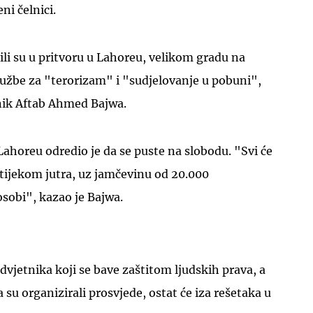
ni čelnici.
ili su u pritvoru u Lahoreu, velikom gradu na
užbe za "terorizam" i "sudjelovanje u pobuni",
tnik Aftab Ahmed Bajwa.
UKLJUČITE NOTIFIKACIJE
 Lahoreu odredio je da se puste na slobodu. "Svi će
 tijekom jutra, uz jamčevinu od 20.000
osobi", kazao je Bajwa.
vjetnika koji se bave zaštitom ljudskih prava, a
a su organizirali prosvjede, ostat će iza rešetaka u