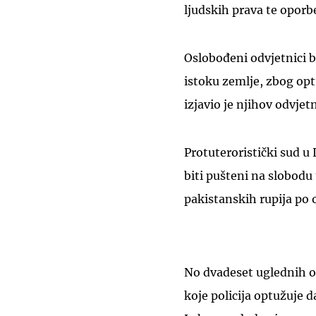
ljudskih prava te oporbe
Oslobođeni odvjetnici b
istoku zemlje, zbog opt
izjavio je njihov odvje
Protuteroristički sud u
biti pušteni na slobodu
pakistanskih rupija po 
No dvadeset uglednih od
koje policija optužuje d