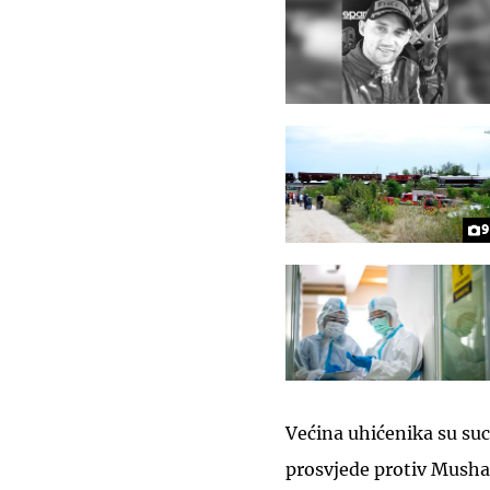
9
Većina uhićenika su suci
prosvjede protiv Mushar