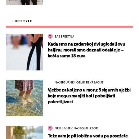
LIFESTYLE
BAŠ EFEKTNA
Kada smo na zadarskoj rivi ugledali ovu
haljinu, morali smo doznati odakle je –
košta samo 18 eura
NAJSIGURNIJI OBLIK REKREACIJE
Vježbe za koljeno u moru: 5 sigurnih vježbi
koje mogu smanjiti bol i poboljšati
pokretljivost
NIJE UVIJEK NAJBOLJI IZBOR
Teže vam je piti običnu vodu pa posežete