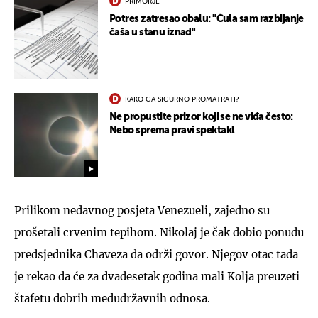
PRIMORJE
Potres zatresao obalu: "Čula sam razbijanje
čaša u stanu iznad"
KAKO GA SIGURNO PROMATRATI?
Ne propustite prizor koji se ne viđa često:
Nebo sprema pravi spektakl
Prilikom nedavnog posjeta Venezueli, zajedno su
prošetali crvenim tepihom. Nikolaj je čak dobio ponudu
predsjednika Chaveza da održi govor. Njegov otac tada
je rekao da će za dvadesetak godina mali Kolja preuzeti
štafetu dobrih međudržavnih odnosa.