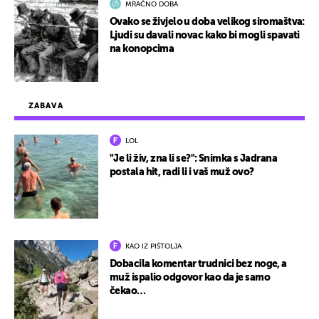
MRAČNO DOBA
Ovako se živjelo u doba velikog siromaštva:
Ljudi su davali novac kako bi mogli spavati
na konopcima
ZABAVA
LOL
"Je li živ, zna li se?": Snimka s Jadrana
postala hit, radi li i vaš muž ovo?
KAO IZ PIŠTOLJA
Dobacila komentar trudnici bez noge, a
muž ispalio odgovor kao da je samo
čekao…