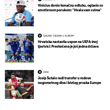
Vinicius donio konačnu odluku, oglasio se
emotivnom porukom: "Hvala vam svima"
SJAJAN TJEDAN U EUROPI
Hrvatska nastavila uspon na UEFA-inoj
ljestvici: Preskočena je još jedna država
OPA!
Josip Šutalo radi transfer u redove
nogometnog diva i bivšeg prvaka Europe