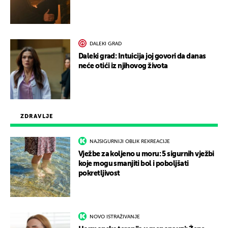
DALEKI GRAD
Daleki grad: Intuicija joj govori da danas
neće otići iz njihovog života
ZDRAVLJE
NAJSIGURNIJI OBLIK REKREACIJE
Vježbe za koljeno u moru: 5 sigurnih vježbi
koje mogu smanjiti bol i poboljšati
pokretljivost
NOVO ISTRAŽIVANJE