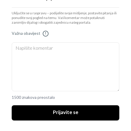
Uključite se u raspravu – podijelite svoje mišljenje, postavite pitanja ili
ponudite svoj pogled na temu. Vaš komentar može potaknuti
zanimljiv dijalog i obogatiti zajednicu našeg portala.
Važna obavijest
!
1500 znakova preostalo
Prijavite se