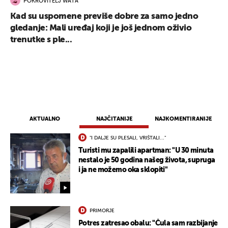
POKROVITELJ WATA
Kad su uspomene previše dobre za samo jedno
gledanje: Mali uređaj koji je još jednom oživio
trenutke s ple...
AKTUALNO
NAJČITANIJE
NAJKOMENTIRANIJE
"I DALJE SU PLESALI, VRIŠTALI..."
Turisti mu zapalili apartman: "U 30 minuta
nestalo je 50 godina našeg života, supruga
i ja ne možemo oka sklopiti"
PRIMORJE
Potres zatresao obalu: "Čula sam razbijanje
UKLJUČITE NOTIFIKACIJE