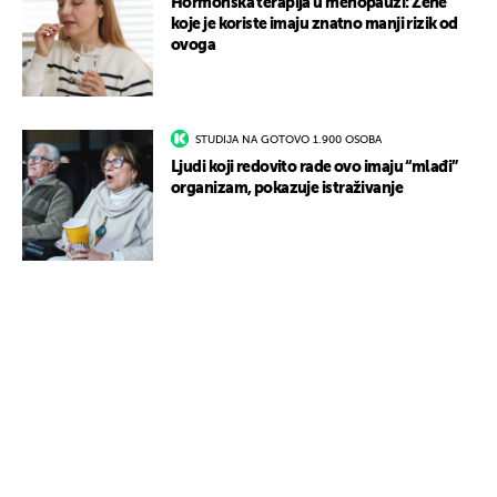
Hormonska terapija u menopauzi: Žene
koje je koriste imaju znatno manji rizik od
ovoga
STUDIJA NA GOTOVO 1.900 OSOBA
Ljudi koji redovito rade ovo imaju “mlađi”
organizam, pokazuje istraživanje