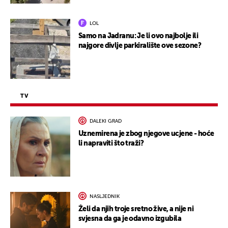
LOL
Samo na Jadranu: Je li ovo najbolje ili
najgore divlje parkiralište ove sezone?
TV
DALEKI GRAD
Uznemirena je zbog njegove ucjene - hoće
li napraviti što traži?
NASLJEDNIK
Želi da njih troje sretno žive, a nije ni
svjesna da ga je odavno izgubila