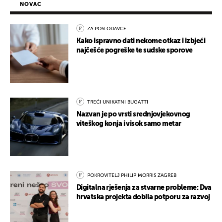
NOVAC
ZA POSLODAVCE
Kako ispravno dati nekome otkaz i izbjeći
najčešće pogreške te sudske sporove
TREĆI UNIKATNI BUGATTI
Nazvan je po vrsti srednjovjekovnog
viteškog konja i visok samo metar
POKROVITELJ PHILIP MORRIS ZAGREB
Digitalna rješenja za stvarne probleme: Dva
hrvatska projekta dobila potporu za razvoj