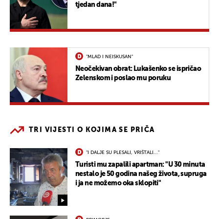
tjedan dana!"
"MLAD I NEISKUSAN"
Neočekivan obrat: Lukašenko se ispričao
Zelenskom i poslao mu poruku
TRI VIJESTI O KOJIMA SE PRIČA
"I DALJE SU PLESALI, VRIŠTALI..."
Turisti mu zapalili apartman: "U 30 minuta
nestalo je 50 godina našeg života, supruga
i ja ne možemo oka sklopiti"