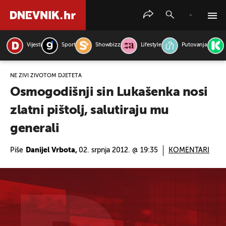
Vijesti
Sport
Showbizz
Lifestyle
Putovanja
PRETRAŽITE VIJESTI
NE ŽIVI ŽIVOTOM DJETETA
Osmogodišnji sin Lukašenka nosi
zlatni pištolj, salutiraju mu
generali
Piše
Danijel Vrbota,
02. srpnja 2012. @ 19:35
KOMENTARI