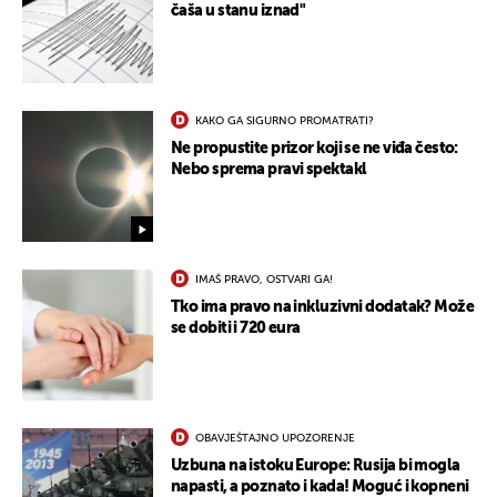
čaša u stanu iznad"
KAKO GA SIGURNO PROMATRATI?
Ne propustite prizor koji se ne viđa često:
Nebo sprema pravi spektakl
IMAŠ PRAVO, OSTVARI GA!
Tko ima pravo na inkluzivni dodatak? Može
se dobiti i 720 eura
OBAVJEŠTAJNO UPOZORENJE
Uzbuna na istoku Europe: Rusija bi mogla
napasti, a poznato i kada! Moguć i kopneni