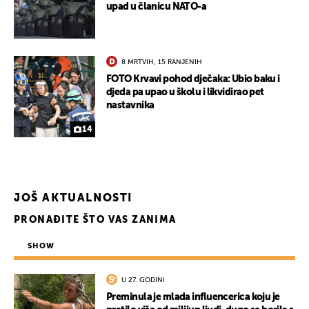
upad u članicu NATO-a
8 MRTVIH, 15 RANJENIH
FOTO Krvavi pohod dječaka: Ubio baku i
djeda pa upao u školu i likvidirao pet
nastavnika
14
JOŠ AKTUALNOSTI
PRONAĐITE ŠTO VAS ZANIMA
SHOW
U 27. GODINI
Preminula je mlada influencerica koju je