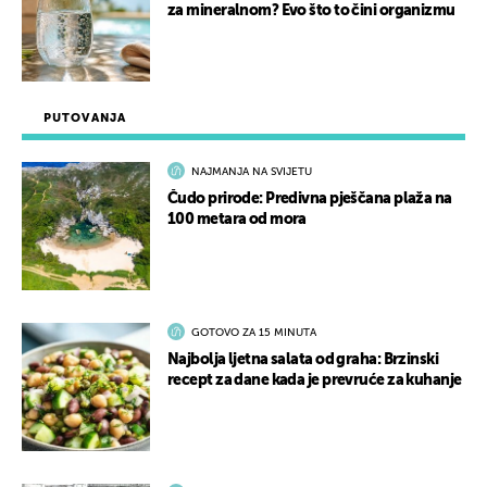
za mineralnom? Evo što to čini organizmu
PUTOVANJA
NAJMANJA NA SVIJETU
Čudo prirode: Predivna pješčana plaža na
100 metara od mora
GOTOVO ZA 15 MINUTA
Najbolja ljetna salata od graha: Brzinski
recept za dane kada je prevruće za kuhanje