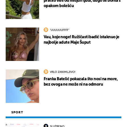
pratilo više od milijun ljudi, dugo se borila s
opakom bolešću
"UUUUUUFFFF"
Vau, koje noge! Ružičasti badić istaknuo je
najbolje adute Maje Šuput
VRLO ZANIMLJIVO!
Franka Batelić pokazala što nosi na more,
bez ovoga ne može ni na odmoru
SPORT
SLUŽBENO