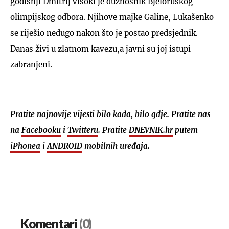
godišnji Dmitrij visoki je dužnosnik Bjeloruskog
olimpijskog odbora. Njihove majke Galine, Lukašenko
se riješio nedugo nakon što je postao predsjednik.
Danas živi u zlatnom kavezu,a javni su joj istupi
zabranjeni.
Pratite najnovije vijesti bilo kada, bilo gdje. Pratite nas
na
Facebooku
i
Twitteru
. Pratite
DNEVNIK.hr
putem
iPhonea
i
ANDROID
mobilnih uređaja.
Komentari
(0)