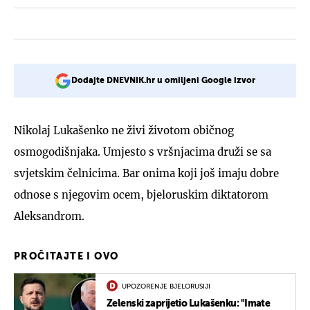
Dodajte DNEVNIK.hr u omiljeni Google izvor
Nikolaj Lukašenko ne živi životom običnog
osmogodišnjaka. Umjesto s vršnjacima druži se sa
svjetskim čelnicima. Bar onima koji još imaju dobre
odnose s njegovim ocem, bjeloruskim diktatorom
Aleksandrom.
PROČITAJTE I OVO
UPOZORENJE BJELORUSIJI
Zelenski zaprijetio Lukašenku: "Imate