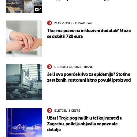
7
IMAŠ PRAVO, OSTVARI GA!
Tko ima pravo na inkluzivni dodatak? Može
se dobiti i 720 eura
KRENULO OD BRZE HRANE
Je li ovo povrće krivo za epidemiju? Stotine
zaraženih, restorani hitno povukli proizvod
IZLETJELI S CESTE
Užas! Troje poginulih u teškoj nesreći u
Zagrebu, policija objavila nepoznate
detalje