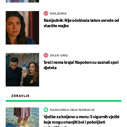
NASLJEDNIK
Nasljednik: Nije očekivala takve uvrede od
vlastite majke
DALEKI GRAD
Sreći nema kraja! Napokon su saznali spol
djeteta
ZDRAVLJE
NAJSIGURNIJI OBLIK REKREACIJE
Vježbe za koljeno u moru: 5 sigurnih vježbi
koje mogu smanjiti bol i poboljšati