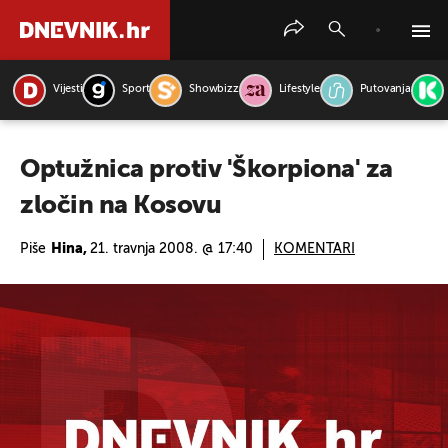
Vijesti
Sport
Showbizz
Lifestyle
Putovanja
PRETRAŽITE VIJESTI
Optužnica protiv 'Škorpiona' za
zločin na Kosovu
Piše
Hina,
21. travnja 2008. @ 17:40
KOMENTARI