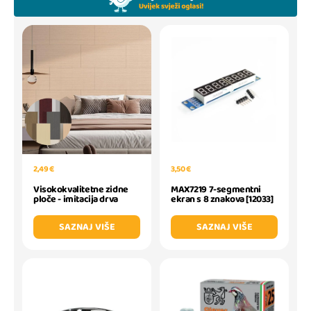
2,49 €
3,50 €
Visokokvalitetne zidne
MAX7219 7-segmentni
ploče - imitacija drva
ekran s 8 znakova [12033]
SAZNAJ VIŠE
SAZNAJ VIŠE