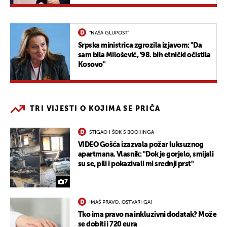
"NAŠA GLUPOST"
Srpska ministrica zgrozila izjavom: "Da
sam bila Milošević, '98. bih etnički očistila
Kosovo"
TRI VIJESTI O KOJIMA SE PRIČA
STIGAO I ŠOK S BOOKINGA
VIDEO Gošća izazvala požar luksuznog
apartmana. Vlasnik: "Dok je gorjelo, smijali
su se, pili i pokazivali mi srednji prst"
7
IMAŠ PRAVO, OSTVARI GA!
Tko ima pravo na inkluzivni dodatak? Može
se dobiti i 720 eura