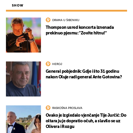
SHOW
DRAMA U ŠIBENIKU
Thompson usred koncerta iznenada
prekinuo pjesmu: "Zovite hitnu!"
HEROJ
General pobjednik: Gdje i što 31 godinu
nakon Oluje radi general Ante Gotovina?
RASKOŠNA PROSLAVA
Ovako je izgledalo vjenčanje Tije Jurčić: Do
oltara ju je dopratio očuh, a slavilo se uz
Olivera i Rozgu