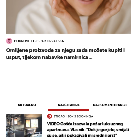
POKROVITELJ SPAR HRVATSKA
Omiljene proizvode za njegu sada možete kupiti i
usput, tijekom nabavke namirnica...
AKTUALNO
NAJČITANIJE
NAJKOMENTIRANIJE
STIGAO I ŠOK S BOOKINGA
VIDEO Gošća izazvala požar luksuznog
apartmana. Vlasnik: "Dok je gorjelo, smijali
su se, pili i pokazivali mi srednji prst"