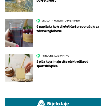
pokretljivost
VRIJEDI IH UVRSTITI U PREHRANU
6 napitaka koje dijetetičari preporučuju za
zdrave zglobove
PRIRODNE ALTERNATIVE
5 pića koja imaju više elektrolita od
sportskih pića