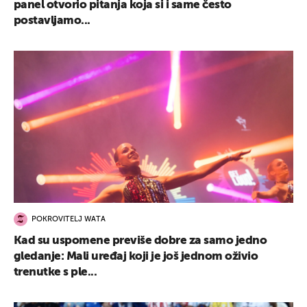
panel otvorio pitanja koja si i same često
postavljamo...
POKROVITELJ WATA
Kad su uspomene previše dobre za samo jedno
gledanje: Mali uređaj koji je još jednom oživio
trenutke s ple...