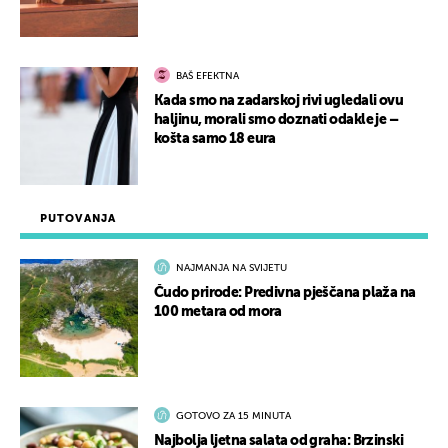
BAŠ EFEKTNA
Kada smo na zadarskoj rivi ugledali ovu
haljinu, morali smo doznati odakle je –
košta samo 18 eura
PUTOVANJA
NAJMANJA NA SVIJETU
Čudo prirode: Predivna pješčana plaža na
100 metara od mora
GOTOVO ZA 15 MINUTA
Najbolja ljetna salata od graha: Brzinski