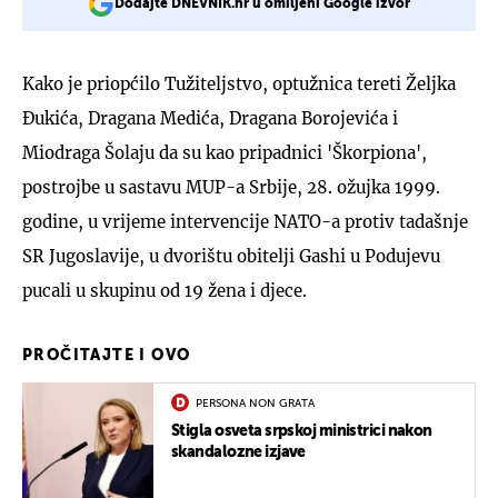
Dodajte DNEVNIK.hr u omiljeni Google izvor
Kako je priopćilo Tužiteljstvo, optužnica tereti Željka
Đukića, Dragana Medića, Dragana Borojevića i
Miodraga Šolaju da su kao pripadnici 'Škorpiona',
postrojbe u sastavu MUP-a Srbije, 28. ožujka 1999.
godine, u vrijeme intervencije NATO-a protiv tadašnje
SR Jugoslavije, u dvorištu obitelji Gashi u Podujevu
pucali u skupinu od 19 žena i djece.
PROČITAJTE I OVO
PERSONA NON GRATA
Stigla osveta srpskoj ministrici nakon
skandalozne izjave