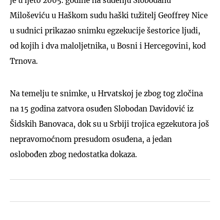
je u ljeto 2005. godine na suđenju Slobodanu
Miloševiću u Haškom sudu haški tužitelj Geoffrey Nice
u sudnici prikazao snimku egzekucije šestorice ljudi,
od kojih i dva maloljetnika, u Bosni i Hercegovini, kod
Trnova.
Na temelju te snimke, u Hrvatskoj je zbog tog zločina
na 15 godina zatvora osuđen Slobodan Davidović iz
Šidskih Banovaca, dok su u Srbiji trojica egzekutora još
nepravomoćnom presudom osuđena, a jedan
oslobođen zbog nedostatka dokaza.