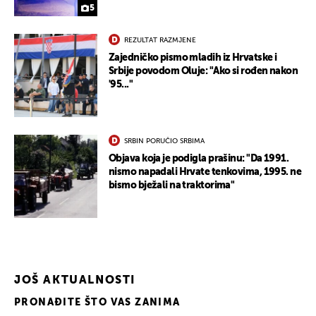
5
REZULTAT RAZMJENE
Zajedničko pismo mladih iz Hrvatske i
Srbije povodom Oluje: "Ako si rođen nakon
'95..."
UKLJUČITE NOTIFIKACIJE
SRBIN PORUČIO SRBIMA
Objava koja je podigla prašinu: "Da 1991.
nismo napadali Hrvate tenkovima, 1995. ne
bismo bježali na traktorima"
JOŠ AKTUALNOSTI
PRONAĐITE ŠTO VAS ZANIMA