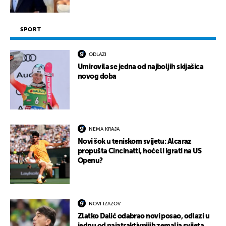
SPORT
ODLAZI
Umirovila se jedna od najboljih skijašica
novog doba
NEMA KRAJA
Novi šok u teniskom svijetu: Alcaraz
propušta Cincinatti, hoće li igrati na US
Openu?
NOVI IZAZOV
Zlatko Dalić odabrao novi posao, odlazi u