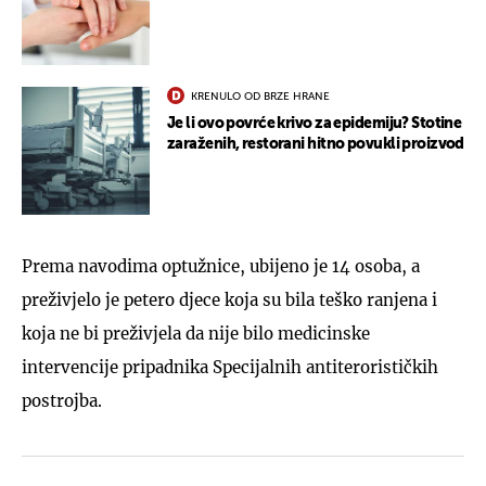
KRENULO OD BRZE HRANE
Je li ovo povrće krivo za epidemiju? Stotine
zaraženih, restorani hitno povukli proizvod
Prema navodima optužnice, ubijeno je 14 osoba, a
preživjelo je petero djece koja su bila teško ranjena i
koja ne bi preživjela da nije bilo medicinske
intervencije pripadnika Specijalnih antiterorističkih
postrojba.