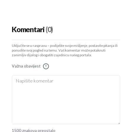
Komentari
(0)
Uključite se u raspravu – podijelite svoje mišljenje, postavite pitanja ili
ponudite svoj pogled na temu. Vaš komentar može potaknuti
zanimljiv dijalog i obogatiti zajednicu našeg portala.
Važna obavijest
!
1500 znakova preostalo