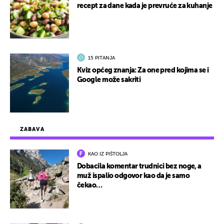
recept za dane kada je prevruće za kuhanje
15 PITANJA
Kviz općeg znanja: Za one pred kojima se i
Google može sakriti
ZABAVA
KAO IZ PIŠTOLJA
Dobacila komentar trudnici bez noge, a
muž ispalio odgovor kao da je samo
čekao…