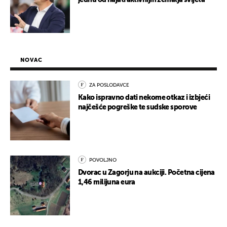
jednu od najatraktivnijih zemalja svijeta
NOVAC
ZA POSLODAVCE
Kako ispravno dati nekome otkaz i izbjeći
najčešće pogreške te sudske sporove
POVOLJNO
Dvorac u Zagorju na aukciji. Početna cijena
1,46 milijuna eura