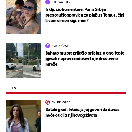
ŠTO KAŽETE?
Isključio komentare: Par iz Srbije
preporučio spravicu za plažu s Temua, čini
li vam se ovo sigurnim?
SVAKA ČAST
Bahato mu prepriječio prijelaz, a ono što je
pješak napravio oduševilo je društvene
mreže
TV
DALEKI GRAD
Daleki grad: Intuicija joj govori da danas
neće otići iz njihovog života