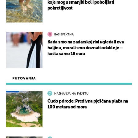
koje mogu smanjiti bol i poboljšati
pokretljivost
BAŠ EFEKTNA
Kada smo na zadarskoj rivi ugledali ovu
haljinu, morali smo doznati odakle je –
košta samo 18 eura
PUTOVANJA
NAJMANJA NA SVIJETU
Čudo prirode: Predivna pješčana plaža na
100 metara od mora