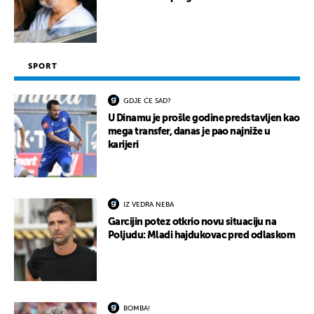
SPORT
GDJE ĆE SAD?
U Dinamu je prošle godine predstavljen kao
mega transfer, danas je pao najniže u
karijeri
IZ VEDRA NEBA
Garcijin potez otkrio novu situaciju na
Poljudu: Mladi hajdukovac pred odlaskom
BOMBA!