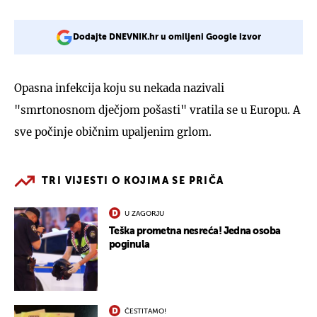
Dodajte DNEVNIK.hr u omiljeni Google izvor
Opasna infekcija koju su nekada nazivali
"smrtonosnom dječjom pošasti" vratila se u Europu. A
sve počinje običnim upaljenim grlom.
TRI VIJESTI O KOJIMA SE PRIČA
U ZAGORJU
Teška prometna nesreća! Jedna osoba
poginula
ČESTITAMO!