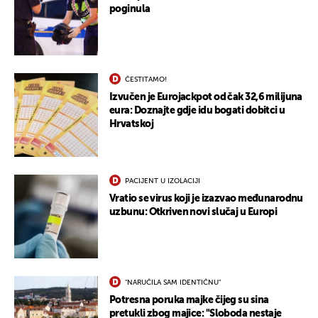
poginula
ČESTITAMO!
Izvučen je Eurojackpot od čak 32,6 milijuna
eura: Doznajte gdje idu bogati dobitci u
Hrvatskoj
PACIJENT U IZOLACIJI
Vratio se virus koji je izazvao međunarodnu
uzbunu: Otkriven novi slučaj u Europi
"NARUČILA SAM IDENTIČNU"
Potresna poruka majke čijeg su sina
pretukli zbog majice: "Sloboda nestaje