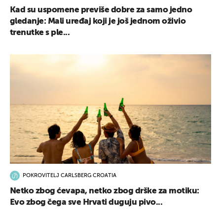
Kad su uspomene previše dobre za samo jedno
gledanje: Mali uređaj koji je još jednom oživio
trenutke s ple...
POKROVITELJ CARLSBERG CROATIA
Netko zbog ćevapa, netko zbog drške za motiku:
Evo zbog čega sve Hrvati duguju pivo...