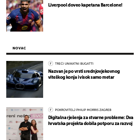
Liverpool doveo kapetana Barcelone!
NOVAC
TREĆI UNIKATNI BUGATTI
Nazvan je po vrsti srednjovjekovnog
viteškog konja i visok samo metar
POKROVITELJ PHILIP MORRIS ZAGREB
Digitalna rješenja za stvarne probleme: Dva
hrvatska projekta dobila potporu za razvoj