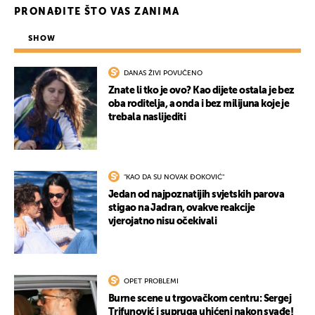
PRONAĐITE ŠTO VAS ZANIMA
SHOW
DANAS ŽIVI POVUČENO
Znate li tko je ovo? Kao dijete ostala je bez
oba roditelja, a onda i bez milijuna koje je
trebala naslijediti
"KAO DA SU NOVAK ĐOKOVIĆ"
Jedan od najpoznatijih svjetskih parova
stigao na Jadran, ovakve reakcije
vjerojatno nisu očekivali
OPET PROBLEMI
Burne scene u trgovačkom centru: Sergej
Trifunović i supruga uhićeni nakon svađe!