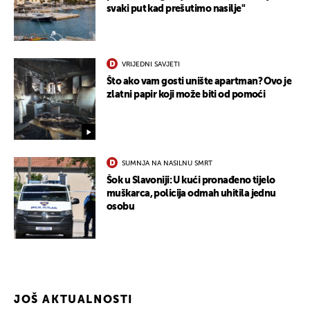
svaki put kad prešutimo nasilje"
VRIJEDNI SAVJETI
Što ako vam gosti unište apartman? Ovo je
zlatni papir koji može biti od pomoći
SUMNJA NA NASILNU SMRT
Šok u Slavoniji: U kući pronađeno tijelo
muškarca, policija odmah uhitila jednu
osobu
JOŠ AKTUALNOSTI