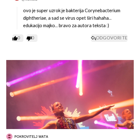
ovo je super uzrok je bakterija Corynebacterium
diphtheriae, a sad se virus opet širi hahaha...
edukacijo majko... bravo za autora teksta :)
0
0
ODGOVORITE
POKROVITELJ WATA