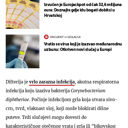
Izvučen je Eurojackpot od čak 32,6 milijuna
eura: Doznajte gdje idu bogati dobitci u
Hrvatskoj
PACIJENT U IZOLACIJI
Vratio se virus koji je izazvao međunarodnu
uzbunu: Otkriven novi slučaj u Europi
Difterija je
vrlo zarazna infekcija
, akutna respiratorna
infekcija koju izaziva bakterija
Corynebacterium
diphtheriae
. Počinje infekcijom grla koja stvara sivo-
crn, tvrd, vlaknast sloj, koji može blokirati dišne
puteve. Teži slučajevi mogu dovesti do
karakterističnog otečenog vrata i grla ili "bikovskog