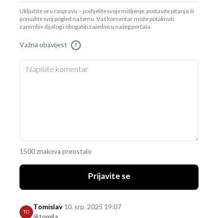
Uključite se u raspravu – podijelite svoje mišljenje, postavite pitanja ili
ponudite svoj pogled na temu. Vaš komentar može potaknuti
zanimljiv dijalog i obogatiti zajednicu našeg portala.
Važna obavijest
!
1500 znakova preostalo
Prijavite se
Tomislav
10. srp. 2025 19:07
TO
@tomila