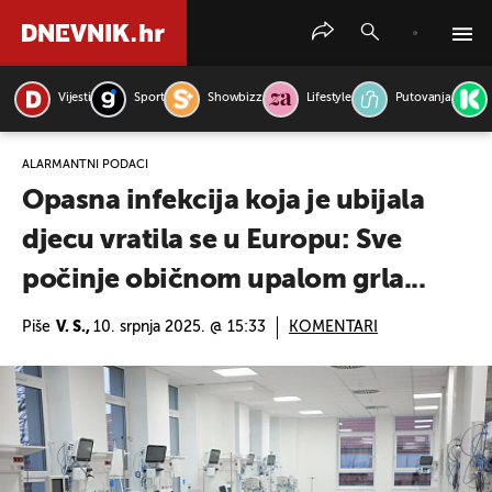
Vijesti
Sport
Showbizz
Lifestyle
Putovanja
PRETRAŽITE VIJESTI
ALARMANTNI PODACI
Opasna infekcija koja je ubijala
djecu vratila se u Europu: Sve
počinje običnom upalom grla...
Piše
V. S.,
10. srpnja 2025. @ 15:33
KOMENTARI