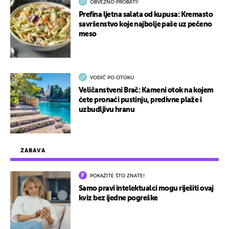
OBVEZNO PROBATI!
Prefina ljetna salata od kupusa: Kremasto
savršenstvo koje najbolje paše uz pečeno
meso
VODIČ PO OTOKU
Veličanstveni Brač: Kameni otok na kojem
ćete pronaći pustinju, predivne plaže i
uzbudljivu hranu
ZABAVA
POKAŽITE ŠTO ZNATE!
Samo pravi intelektualci mogu riješiti ovaj
kviz bez ijedne pogreške