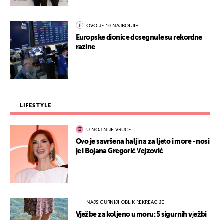
OVO JE 10 NAJBOLJIH
Europske dionice dosegnule su rekordne
razine
LIFESTYLE
U NOJ NIJE VRUĆE
Ovo je savršena haljina za ljeto i more - nosi
je i Bojana Gregorić Vejzović
NAJSIGURNIJI OBLIK REKREACIJE
Vježbe za koljeno u moru: 5 sigurnih vježbi