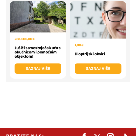
288.000,00 €
1,00 €
Jušići samostojeća kuća s
okućnicom i pomoćnim
Dioptrijski okviri
objektom!
SAZNAJ VIŠE
SAZNAJ VIŠE