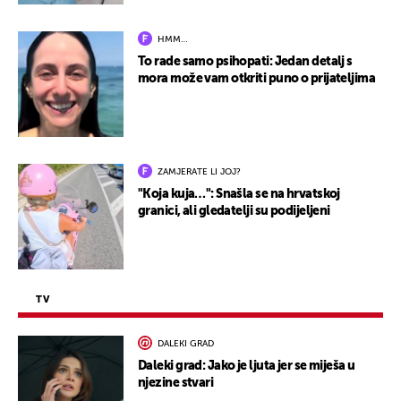
HMM…
To rade samo psihopati: Jedan detalj s
mora može vam otkriti puno o prijateljima
ZAMJERATE LI JOJ?
"Koja kuja…": Snašla se na hrvatskoj
granici, ali gledatelji su podijeljeni
TV
DALEKI GRAD
Daleki grad: Jako je ljuta jer se miješa u
njezine stvari