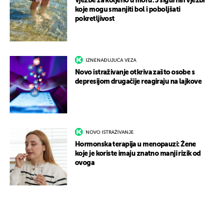
Vježbe za koljeno u moru: 5 sigurnih vježbi
koje mogu smanjiti bol i poboljšati
pokretljivost
IZNENAĐUJUĆA VEZA
Novo istraživanje otkriva zašto osobe s
depresijom drugačije reagiraju na lajkove
NOVO ISTRAŽIVANJE
Hormonska terapija u menopauzi: Žene
koje je koriste imaju znatno manji rizik od
ovoga