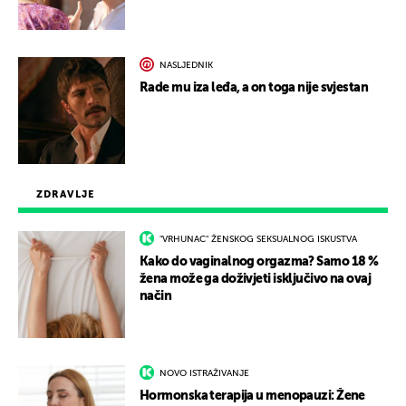
NASLJEDNIK
Rade mu iza leđa, a on toga nije svjestan
ZDRAVLJE
"VRHUNAC" ŽENSKOG SEKSUALNOG ISKUSTVA
Kako do vaginalnog orgazma? Samo 18 %
žena može ga doživjeti isključivo na ovaj
način
NOVO ISTRAŽIVANJE
Hormonska terapija u menopauzi: Žene