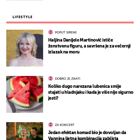
LIFESTYLE
POPUT SIRENE
Haljina Danijele Martinović ističe
ženstvenu figuru, a savršena je za večernji
izlazak na moru
DOBRO JE ZNATI
Koliko dugo narezana lubenica smije
stajati u hladnjaku i kada je više nije sigurno
jesti?
ZA KONCERT
Jedan efektan komad bio je dovoljan da
Vannina ljetna kombinacija zablista