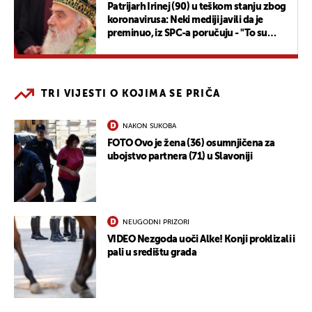
Patrijarh Irinej (90) u teškom stanju zbog
koronavirusa: Neki mediji javili da je
preminuo, iz SPC-a poručuju - "To su
lažne vijesti"
TRI VIJESTI O KOJIMA SE PRIČA
NAKON SUKOBA
FOTO Ovo je žena (36) osumnjičena za
ubojstvo partnera (71) u Slavoniji
NEUGODNI PRIZORI
VIDEO Nezgoda uoči Alke! Konji proklizali i
pali u središtu grada