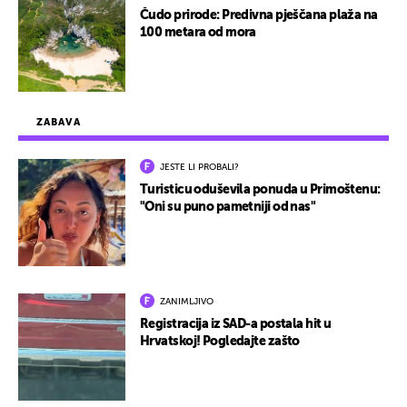
Čudo prirode: Predivna pješčana plaža na
100 metara od mora
ZABAVA
JESTE LI PROBALI?
Turisticu oduševila ponuda u Primoštenu:
"Oni su puno pametniji od nas"
ZANIMLJIVO
Registracija iz SAD-a postala hit u
Hrvatskoj! Pogledajte zašto