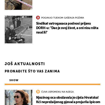
POGINUO TIJEKOM GAŠENJA POŽARA
Sindikat vatrogasaca podnosi prijavu
DORH-u: "Dao je svoj život, a oni nisu ništa
naučili"
JOŠ AKTUALNOSTI
PRONAĐITE ŠTO VAS ZANIMA
SHOW
ČUVA USPOMENU NA NJEGA
UKLJUČITE NOTIFIKACIJE
Njezinog oca obožavala je cijela Hrvatska!
Kći neprežaljenog pjevača projurila špicom