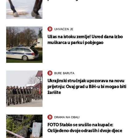
UHVAĆEN JE
Užas na istoku zemlje! Usred dana izbo
muškarca u parku i pobjegao
BURE BARUTA
Ukrajinski stručnjak upozorava na novu
prijetnju: Ovaj grad u BiH-u bi mogao biti
žarište
DRAMA NA OBALI
FOTO Stablo se srušilo na kupače:
Ozlijeđeno dvoje odraslih i dvoje djece