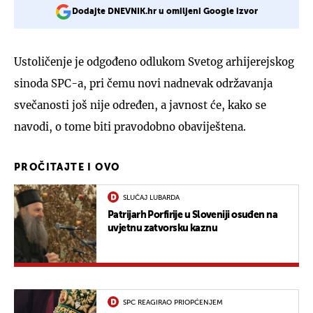
Dodajte DNEVNIK.hr u omiljeni Google izvor
Ustoličenje je odgođeno odlukom Svetog arhijerejskog
sinoda SPC-a, pri čemu novi nadnevak održavanja
svečanosti još nije određen, a javnost će, kako se
navodi, o tome biti pravodobno obaviještena.
PROČITAJTE I OVO
SLUČAJ LUBARDA
Patrijarh Porfirije u Sloveniji osuđen na
uvjetnu zatvorsku kaznu
SPC REAGIRAO PRIOPĆENJEM