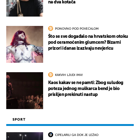
na dva kotača
PONOVNO POD POVEĆALOM
Što se sve događalo na hrvatskom otoku
pod osramoćenim glumcem? Bizarni
prizori i danas izazivaju nevjericu
KAKVIH LJUDI IMA!
Kaos kakav se ne pamti: Zbog suludog
poteza jednog muškarca bend je bio
prisiljen prekinuti nastup
SPORT
CIPELARILI GA DOK JE LEŽAO