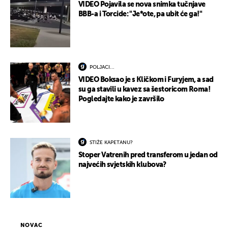
VIDEO Pojavila se nova snimka tučnjave
BBB-a i Torcide: "Je*ote, pa ubit će ga!"
POLJACI...
VIDEO Boksao je s Kličkom i Furyjem, a sad
su ga stavili u kavez sa šestoricom Roma!
Pogledajte kako je završilo
STIŽE KAPETANU?
Stoper Vatrenih pred transferom u jedan od
najvećih svjetskih klubova?
NOVAC