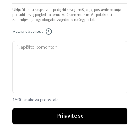
Uključite se u raspravu – podijelite svoje mišljenje, postavite pitanja ili
ponudite svoj pogled na temu. Vaš komentar može potaknuti
zanimljiv dijalog i obogatiti zajednicu našeg portala.
Važna obavijest
!
1500 znakova preostalo
Prijavite se