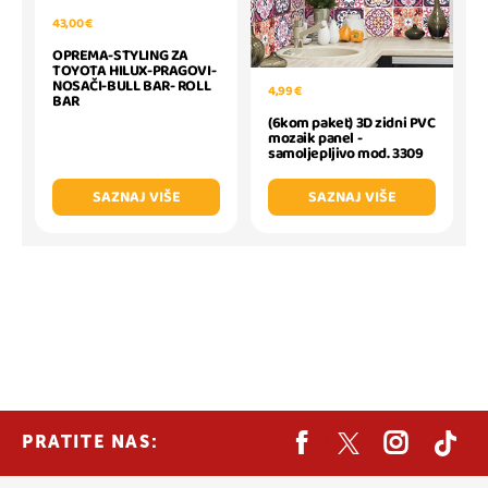
43,00 €
OPREMA-STYLING ZA
TOYOTA HILUX-PRAGOVI-
NOSAČI-BULL BAR- ROLL
4,99 €
BAR
(6kom paket) 3D zidni PVC
mozaik panel -
samoljepljivo mod. 3309
SAZNAJ VIŠE
SAZNAJ VIŠE
PRATITE NAS: