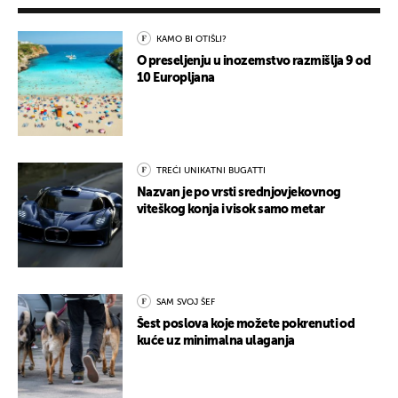
KAMO BI OTIŠLI?
O preseljenju u inozemstvo razmišlja 9 od
10 Europljana
TREĆI UNIKATNI BUGATTI
Nazvan je po vrsti srednjovjekovnog
viteškog konja i visok samo metar
SAM SVOJ ŠEF
Šest poslova koje možete pokrenuti od
kuće uz minimalna ulaganja