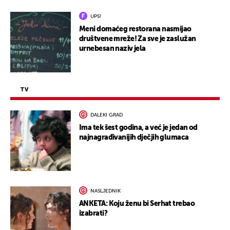
UPS!
Meni domaćeg restorana nasmijao
društvene mreže! Za sve je zaslužan
urnebesan naziv jela
TV
DALEKI GRAD
Ima tek šest godina, a već je jedan od
najnagrađivanijih dječjih glumaca
NASLJEDNIK
ANKETA: Koju ženu bi Serhat trebao
izabrati?