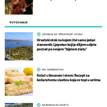
PUTOVANJA
UŽIVANJE NA "PRIVATNOM" OTOKU
Hrvatski otok na kojem živi samo jedan
stanovnik: Ljepotan koji je diljem svijeta
poznat po svojem "bijelom zlatu"
MA, SAVRŠENSTVO!
Kolač s limunom i sirom: Recept za
božanstvenu slasticu koja se topi u ustima
NAJMANJA NA SVIJETU