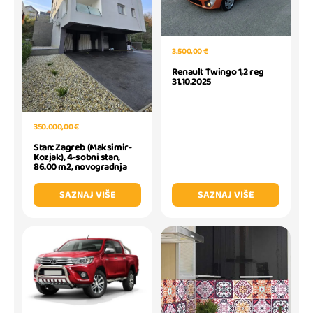
3.500,00 €
Renault Twingo 1,2 reg
31.10.2025
350.000,00 €
Stan: Zagreb (Maksimir-
Kozjak), 4-sobni stan,
86.00 m2, novogradnja
SAZNAJ VIŠE
SAZNAJ VIŠE