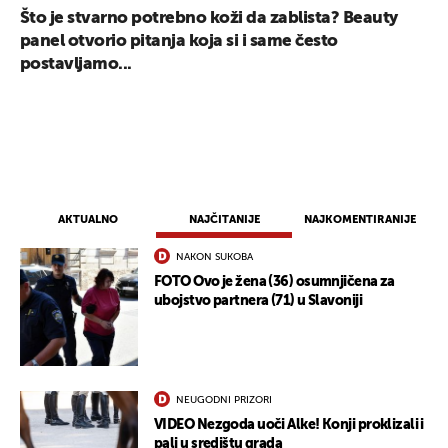
Što je stvarno potrebno koži da zablista? Beauty
panel otvorio pitanja koja si i same često
postavljamo...
AKTUALNO
NAJČITANIJE
NAJKOMENTIRANIJE
NAKON SUKOBA
FOTO Ovo je žena (36) osumnjičena za
ubojstvo partnera (71) u Slavoniji
NEUGODNI PRIZORI
VIDEO Nezgoda uoči Alke! Konji proklizali i
pali u središtu grada