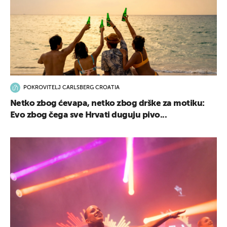
POKROVITELJ CARLSBERG CROATIA
Netko zbog ćevapa, netko zbog drške za motiku:
Evo zbog čega sve Hrvati duguju pivo...