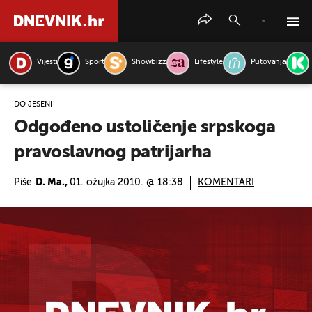
Vijesti
Sport
Showbizz
Lifestyle
Putovanja
PRETRAŽITE VIJESTI
DO JESENI
Odgođeno ustoličenje srpskoga
pravoslavnog patrijarha
Piše
D. Ma.,
01. ožujka 2010. @ 18:38
KOMENTARI