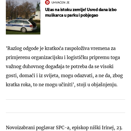
UHVAĆEN JE
Užas na istoku zemlje! Usred dana izbo
muškarca u parku i pobjegao
'Razlog odgode je kratkoća raspoloživa vremena za
primjerenu organizacijsku i logističku pripremu toga
važnog duhovnog događaja te potreba da se visoki
gosti, domaći i iz svijeta, mogu odazvati, a ne da, zbog
kratka roka, to ne mogu učiniti', stoji u objašnjenju.
Novoizabrani poglavar SPC-a, episkop niški Irinej, 23.