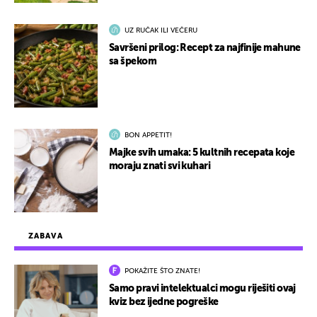
UZ RUČAK ILI VEČERU
Savršeni prilog: Recept za najfinije mahune
sa špekom
BON APPETIT!
Majke svih umaka: 5 kultnih recepata koje
moraju znati svi kuhari
ZABAVA
POKAŽITE ŠTO ZNATE!
Samo pravi intelektualci mogu riješiti ovaj
kviz bez ijedne pogreške