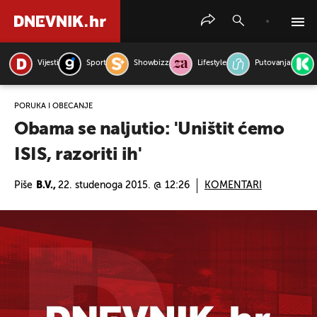
Vijesti
Sport
Showbizz
Lifestyle
Putovanja
PRETRAŽITE VIJESTI
PORUKA I OBEĆANJE
Obama se naljutio: 'Uništit ćemo
ISIS, razoriti ih'
Piše
B.V.,
22. studenoga 2015. @ 12:26
KOMENTARI