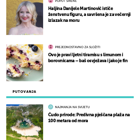
POPUT SIRENE
Haljina Danijele Martinović ističe
ženstvenu figuru, a savršena je za večernji
izlazak na moru
PREJEDNOSTAVNO ZA SLOŽITI
Ovo je pravi ljetni tiramisu s limunom i
borovnicama – baš osvježava i jako je fin
PUTOVANJA
NAJMANJA NA SVIJETU
Čudo prirode: Predivna pješčana plaža na
100 metara od mora