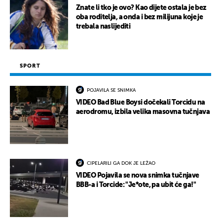
Znate li tko je ovo? Kao dijete ostala je bez
oba roditelja, a onda i bez milijuna koje je
trebala naslijediti
SPORT
POJAVILA SE SNIMKA
VIDEO Bad Blue Boysi dočekali Torcidu na
aerodromu, izbila velika masovna tučnjava
CIPELARILI GA DOK JE LEŽAO
VIDEO Pojavila se nova snimka tučnjave
BBB-a i Torcide: "Je*ote, pa ubit će ga!"