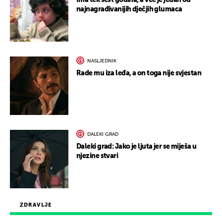
Ima tek šest godina, a već je jedan od
najnagrađivanijih dječjih glumaca
NASLJEDNIK
Rade mu iza leđa, a on toga nije svjestan
DALEKI GRAD
Daleki grad: Jako je ljuta jer se miješa u
njezine stvari
ZDRAVLJE