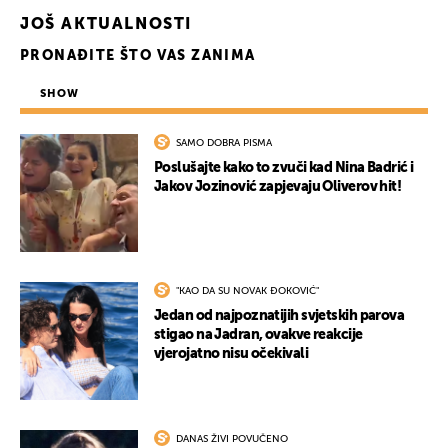
JOŠ AKTUALNOSTI
PRONAĐITE ŠTO VAS ZANIMA
SHOW
SAMO DOBRA PISMA
Poslušajte kako to zvuči kad Nina Badrić i
Jakov Jozinović zapjevaju Oliverov hit!
"KAO DA SU NOVAK ĐOKOVIĆ"
Jedan od najpoznatijih svjetskih parova
stigao na Jadran, ovakve reakcije
vjerojatno nisu očekivali
DANAS ŽIVI POVUČENO