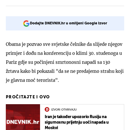
Dodajte DNEVNIK.hr u omiljeni Google izvor
Obama je pozvao sve svjetske čelnike da slijede njegov
primjer i dođu na konferenciju o klimi 30. studenoga u
Pariz gdje su počinjeni smrtonosni napadi sa 130
žrtava kako bi pokazali "da se ne predajemo strahu koji
je glavna moć terorista".
PROČITAJTE I OVO
IZVORI OTKRIVAJU
Iran je također upozorio Rusiju na
sigurnosnu prijetnju uoči napada u
Moskvi