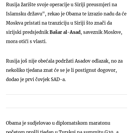
Rusija žarište svoje operacije u Siriji preusmjeri na
Islamsku državu", rekao je Obama te izrazio nadu da će
Moskva pristati na tranziciju u Siriji što znači da
sirijski predsjednik
Bašar al-Asad
, saveznik Moskve,
mora otići s vlasti.
Rusija još nije obećala podržati Asadov odlazak, no za
nekoliko tjedana znat će se je li postignut dogovor,
dodao je prvi čovjek SAD-a.
Obama je sudjelovao u diplomatskom maratonu
početom prošli tjedan u Turskoj na summitu G20, a