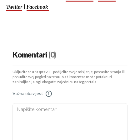
Twitter
|
Facebook
Komentari
(0)
Uključite se u raspravu – podijelite svoje mišljenje, postavite pitanja ili
ponudite svoj pogled na temu. Vaš komentar može potaknuti
zanimljiv dijalog i obogatiti zajednicu našeg portala.
Važna obavijest
!