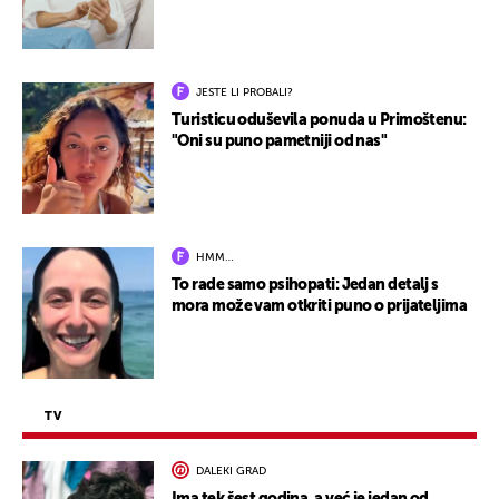
JESTE LI PROBALI?
Turisticu oduševila ponuda u Primoštenu:
"Oni su puno pametniji od nas"
HMM…
To rade samo psihopati: Jedan detalj s
mora može vam otkriti puno o prijateljima
TV
DALEKI GRAD