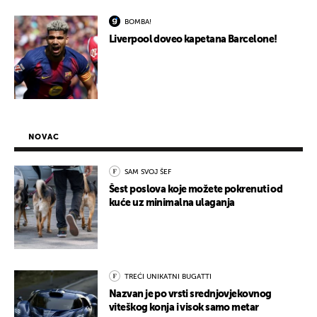
BOMBA!
Liverpool doveo kapetana Barcelone!
NOVAC
SAM SVOJ ŠEF
Šest poslova koje možete pokrenuti od
kuće uz minimalna ulaganja
TREĆI UNIKATNI BUGATTI
Nazvan je po vrsti srednjovjekovnog
viteškog konja i visok samo metar