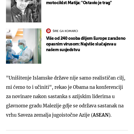
motociklst Matija: "Ostavio je trag"
ŠIRE GA KOMARCI
Više od 240 osoba diljem Europe zaraženo
opasnim virusom: Najviše slučajeva u
našem susjedstvu
"Unišitenje Islamske države nije samo realističan cilj,
mi ćemo to i učiniti", rekao je Obama na konferenciji
za novinare nakon sastanka s azijskim liderima u
glavnome gradu Malezije gdje se održava sastanak na
vrhu Saveza zemalja jugoistočne Azije (
ASEAN
).