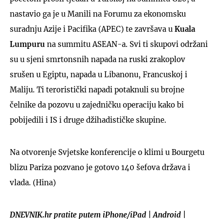
nastavio ga je u Manili na Forumu za ekonomsku
suradnju Azije i Pacifika (APEC) te završava u
Kuala
Lumpuru
na summitu ASEAN-a. Svi ti skupovi održani
su u sjeni smrtonsnih napada na ruski zrakoplov
srušen u Egiptu, napada u Libanonu, Francuskoj i
Maliju. Ti teroristički napadi potaknuli su brojne
čelnike da pozovu u zajedničku operaciju kako bi
pobijedili i IS i druge džihadističke skupine.
Na otvorenje Svjetske konferencije o klimi u Bourgetu
blizu Pariza pozvano je gotovo 140 šefova država i
vlada. (Hina)
DNEVNIK.hr pratite putem
iPhone/iPad
|
Android
|