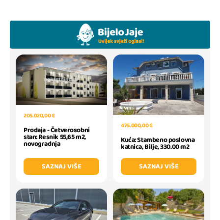
205.020,00 €
475.000,00 €
Prodaja - Četverosobni
stan: Resnik 55,65 m2,
Kuća: Stambeno poslovna
novogradnja
katnica, Bilje, 330.00 m2
SAZNAJ VIŠE
SAZNAJ VIŠE