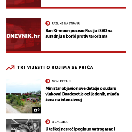
RAZLIKE NA STRANU
Ban Ki-moon pozvao Rusiju i SAD na
suradnju u borbi protiv terorizma
TRI VIJESTI O KOJIMA SE PRIČA
NOVI DETALJI
Ministar objavio nove detalje o sudaru
vlakova! Dvadeset je ozlijeđenih, mlađa
žena na intenzivnoj
9
U ZAGORJU
U teškoj nesreći poginuo vatrogasac i