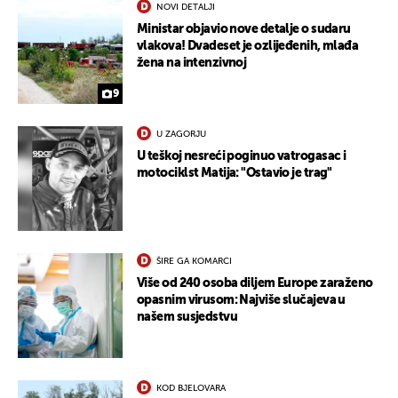
NOVI DETALJI
Ministar objavio nove detalje o sudaru
vlakova! Dvadeset je ozlijeđenih, mlađa
žena na intenzivnoj
9
U ZAGORJU
U teškoj nesreći poginuo vatrogasac i
motociklst Matija: "Ostavio je trag"
ŠIRE GA KOMARCI
Više od 240 osoba diljem Europe zaraženo
opasnim virusom: Najviše slučajeva u
našem susjedstvu
UKLJUČITE NOTIFIKACIJE
KOD BJELOVARA