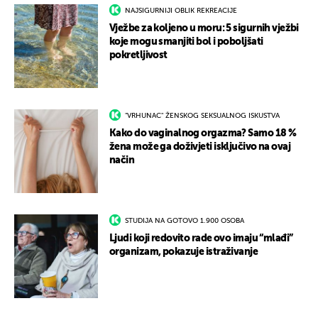
NAJSIGURNIJI OBLIK REKREACIJE
Vježbe za koljeno u moru: 5 sigurnih vježbi
koje mogu smanjiti bol i poboljšati
pokretljivost
"VRHUNAC" ŽENSKOG SEKSUALNOG ISKUSTVA
Kako do vaginalnog orgazma? Samo 18 %
žena može ga doživjeti isključivo na ovaj
način
STUDIJA NA GOTOVO 1.900 OSOBA
Ljudi koji redovito rade ovo imaju “mlađi”
organizam, pokazuje istraživanje