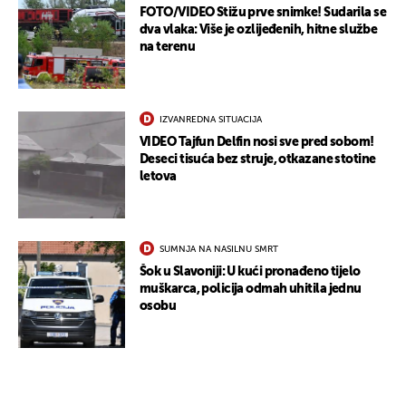
FOTO/VIDEO Stižu prve snimke! Sudarila se
dva vlaka: Više je ozlijeđenih, hitne službe
na terenu
IZVANREDNA SITUACIJA
VIDEO Tajfun Delfin nosi sve pred sobom!
Deseci tisuća bez struje, otkazane stotine
letova
SUMNJA NA NASILNU SMRT
Šok u Slavoniji: U kući pronađeno tijelo
muškarca, policija odmah uhitila jednu
osobu