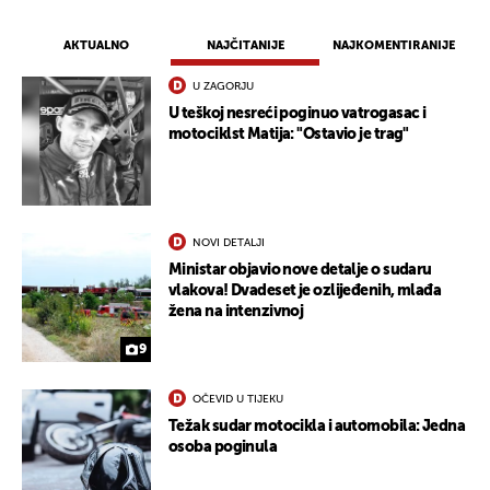
AKTUALNO
NAJČITANIJE
NAJKOMENTIRANIJE
U ZAGORJU
U teškoj nesreći poginuo vatrogasac i
motociklst Matija: "Ostavio je trag"
NOVI DETALJI
Ministar objavio nove detalje o sudaru
vlakova! Dvadeset je ozlijeđenih, mlađa
žena na intenzivnoj
9
OČEVID U TIJEKU
Težak sudar motocikla i automobila: Jedna
osoba poginula