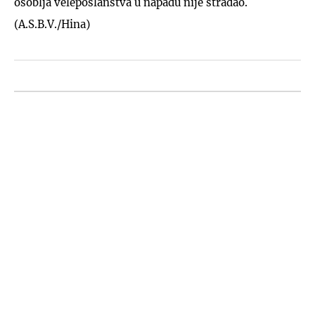
osoblja veleposlanstva u napadu nije stradao.
(A.S.B.V./Hina)