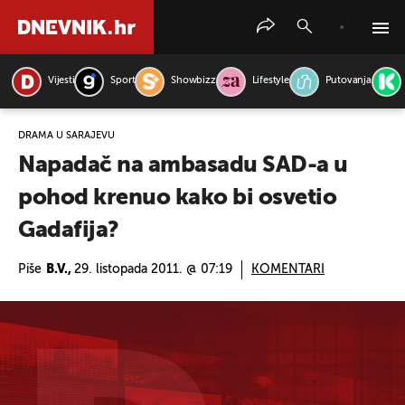
Vijesti
Sport
Showbizz
Lifestyle
Putovanja
PRETRAŽITE VIJESTI
DRAMA U SARAJEVU
Napadač na ambasadu SAD-a u
pohod krenuo kako bi osvetio
Gadafija?
Piše
B.V.,
29. listopada 2011. @ 07:19
KOMENTARI