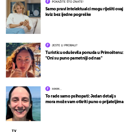
POKAŽITE ŠTO ZNATE!
Samo pravi intelektualci mogu riješiti ovaj
kviz bez ijedne pogreške
JESTE LI PROBALI?
Turisticu oduševila ponuda u Primoštenu:
"Oni su puno pametniji od nas"
HMM…
To rade samo psihopati: Jedan detalj s
mora može vam otkriti puno o prijateljima
TV