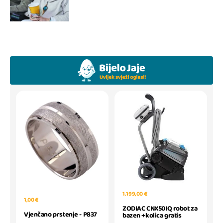
1.199,00 €
1,00 €
ZODIAC CNX50IQ robot za
Vjenčano prstenje - P837
bazen +kolica gratis