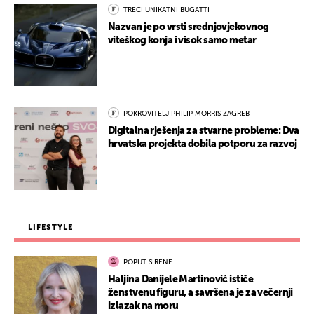
TREĆI UNIKATNI BUGATTI
Nazvan je po vrsti srednjovjekovnog
viteškog konja i visok samo metar
POKROVITELJ PHILIP MORRIS ZAGREB
Digitalna rješenja za stvarne probleme: Dva
hrvatska projekta dobila potporu za razvoj
LIFESTYLE
POPUT SIRENE
Haljina Danijele Martinović ističe
ženstvenu figuru, a savršena je za večernji
izlazak na moru