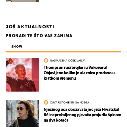
JOŠ AKTUALNOSTI
PRONAĐITE ŠTO VAS ZANIMA
SHOW
NADMAŠENA OČEKIVANJA
Thompson ruši brojke i u Vukovaru!
Objavljeno koliko je ulaznica prodano u
kratkom vremenu
ČUVA USPOMENU NA NJEGA
Njezinog oca obožavala je cijela Hrvatska!
Kći neprežaljenog pjevača projurila špicom
na dva kotača