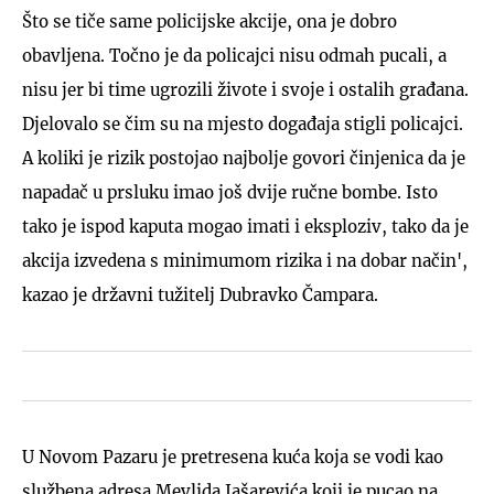
Što se tiče same policijske akcije, ona je dobro
obavljena. Točno je da policajci nisu odmah pucali, a
nisu jer bi time ugrozili živote i svoje i ostalih građana.
Djelovalo se čim su na mjesto događaja stigli policajci.
A koliki je rizik postojao najbolje govori činjenica da je
napadač u prsluku imao još dvije ručne bombe. Isto
tako je ispod kaputa mogao imati i eksploziv, tako da je
akcija izvedena s minimumom rizika i na dobar način',
kazao je državni tužitelj Dubravko Čampara.
U Novom Pazaru je pretresena kuća koja se vodi kao
službena adresa Mevlida Jašarevića koji je pucao na