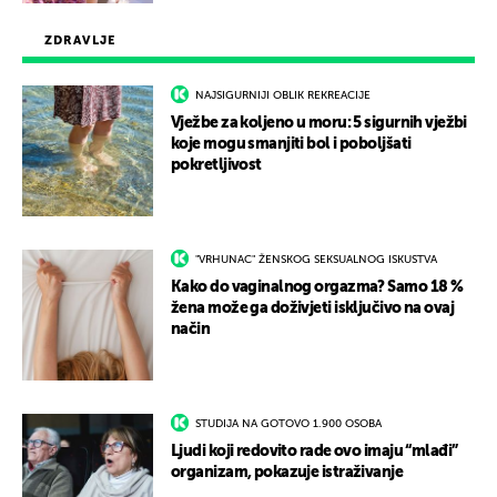
ZDRAVLJE
NAJSIGURNIJI OBLIK REKREACIJE
Vježbe za koljeno u moru: 5 sigurnih vježbi
koje mogu smanjiti bol i poboljšati
pokretljivost
"VRHUNAC" ŽENSKOG SEKSUALNOG ISKUSTVA
Kako do vaginalnog orgazma? Samo 18 %
žena može ga doživjeti isključivo na ovaj
način
STUDIJA NA GOTOVO 1.900 OSOBA
Ljudi koji redovito rade ovo imaju “mlađi”
organizam, pokazuje istraživanje