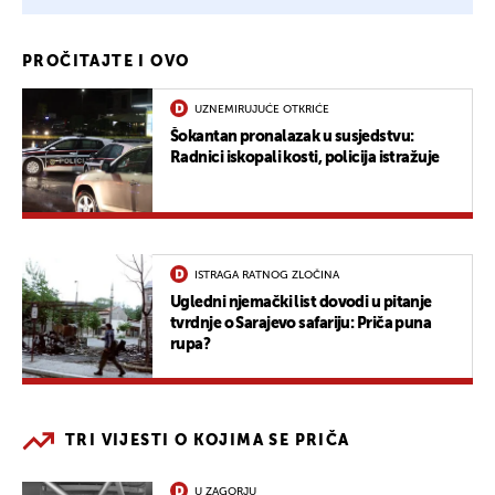
PROČITAJTE I OVO
UZNEMIRUJUĆE OTKRIĆE
Šokantan pronalazak u susjedstvu:
Radnici iskopali kosti, policija istražuje
ISTRAGA RATNOG ZLOČINA
Ugledni njemački list dovodi u pitanje
tvrdnje o Sarajevo safariju: Priča puna
rupa?
TRI VIJESTI O KOJIMA SE PRIČA
U ZAGORJU