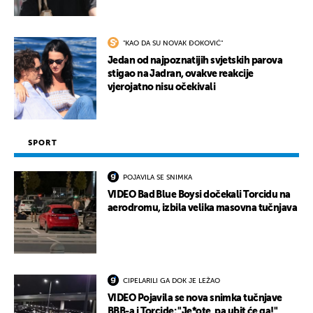
"KAO DA SU NOVAK ĐOKOVIĆ"
Jedan od najpoznatijih svjetskih parova
stigao na Jadran, ovakve reakcije
vjerojatno nisu očekivali
SPORT
POJAVILA SE SNIMKA
VIDEO Bad Blue Boysi dočekali Torcidu na
aerodromu, izbila velika masovna tučnjava
CIPELARILI GA DOK JE LEŽAO
VIDEO Pojavila se nova snimka tučnjave
BBB-a i Torcide: "Je*ote, pa ubit će ga!"