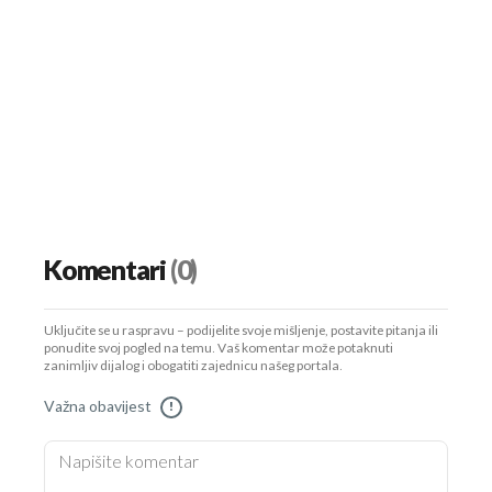
Komentari
(0)
Uključite se u raspravu – podijelite svoje mišljenje, postavite pitanja ili
ponudite svoj pogled na temu. Vaš komentar može potaknuti
zanimljiv dijalog i obogatiti zajednicu našeg portala.
Važna obavijest
!