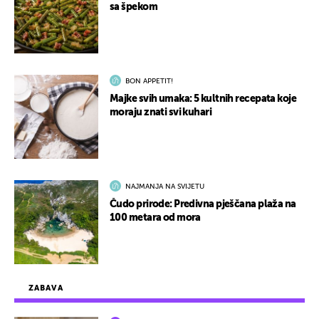
sa špekom
BON APPETIT!
Majke svih umaka: 5 kultnih recepata koje
moraju znati svi kuhari
NAJMANJA NA SVIJETU
Čudo prirode: Predivna pješčana plaža na
100 metara od mora
ZABAVA