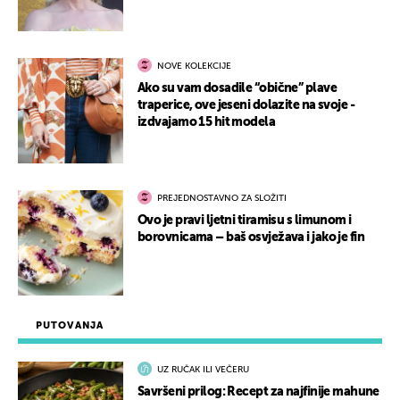
NOVE KOLEKCIJE
Ako su vam dosadile “obične” plave
traperice, ove jeseni dolazite na svoje -
izdvajamo 15 hit modela
PREJEDNOSTAVNO ZA SLOŽITI
Ovo je pravi ljetni tiramisu s limunom i
borovnicama – baš osvježava i jako je fin
PUTOVANJA
UZ RUČAK ILI VEČERU
Savršeni prilog: Recept za najfinije mahune