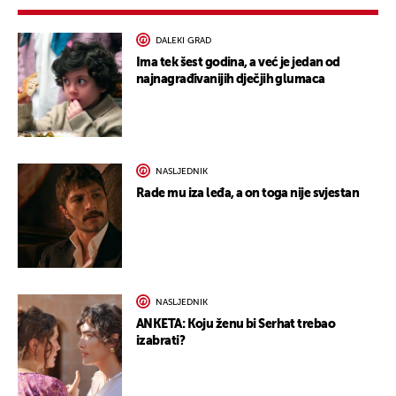
DALEKI GRAD
Ima tek šest godina, a već je jedan od
najnagrađivanijih dječjih glumaca
NASLJEDNIK
Rade mu iza leđa, a on toga nije svjestan
NASLJEDNIK
ANKETA: Koju ženu bi Serhat trebao
izabrati?