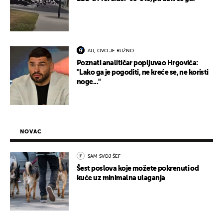
AU, OVO JE RUŽNO
Poznati analitičar popljuvao Hrgovića:
"Lako ga je pogoditi, ne kreće se, ne koristi
noge..."
NOVAC
SAM SVOJ ŠEF
Šest poslova koje možete pokrenuti od
kuće uz minimalna ulaganja