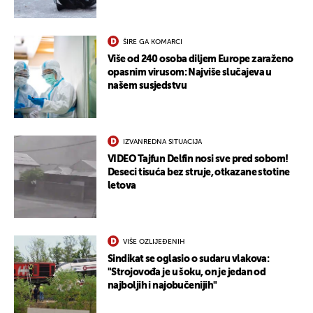
ŠIRE GA KOMARCI
Više od 240 osoba diljem Europe zaraženo
opasnim virusom: Najviše slučajeva u
našem susjedstvu
IZVANREDNA SITUACIJA
VIDEO Tajfun Delfin nosi sve pred sobom!
Deseci tisuća bez struje, otkazane stotine
letova
VIŠE OZLIJEĐENIH
Sindikat se oglasio o sudaru vlakova:
"Strojovođa je u šoku, on je jedan od
najboljih i najobučenijih"