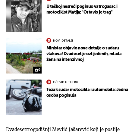
U teškoj nesreći poginuo vatrogasac i
motociklst Matija: "Ostavio je trag"
NOVI DETALJI
Ministar objavio nove detalje o sudaru
vlakova! Dvadeset je ozlijeđenih, mlađa
žena na intenzivnoj
9
OČEVID U TIJEKU
Težak sudar motocikla i automobila: Jedna
osoba poginula
Dvadesettrogodišnji Mevlid Jašarević koji je poslije