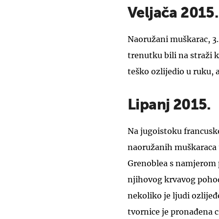
Veljača 2015.
Naoružani muškarac, 3. 
trenutku bili na straži
teško ozlijedio u ruku,
Lipanj 2015.
Na jugoistoku francuske
naoružanih muškaraca u
Grenoblea s namjerom p
njihovog krvavog pohod
nekoliko je ljudi ozlij
tvornice je pronađena c