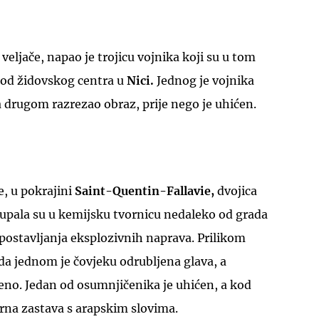
veljače, napao je trojicu vojnika koji su u tom
 kod židovskog centra u
Nici.
Jednog je vojnika
 a drugom razrezao obraz, prije nego je uhićen.
, u pokrajini
Saint-Quentin-Fallavie,
dvojica
pala su u kemijsku tvornicu nedaleko od grada
ostavljanja eksplozivnih naprava. Prilikom
a jednom je čovjeku odrubljena glava, a
eđeno. Jedan od osumnjičenika je uhićen, a kod
rna zastava s arapskim slovima.