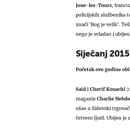
Joue-les-Tours
, franc
policijskih službenika 
znači 'Bog je velik'. Teš
nego je svladan i ubijen
Siječanj 2015
Početak ove godine obil
Said i Cherif Kouachi
7.
magazin
Charlie Hebd
ušao u židovski trgovačk
četvero ljudi. Ubijen je