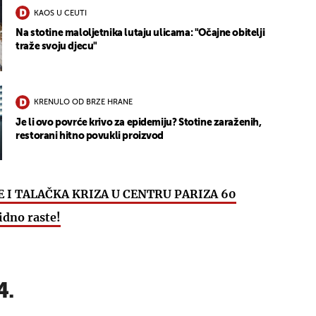
KAOS U CEUTI
Na stotine maloljetnika lutaju ulicama: "Očajne obitelji
traže svoju djecu"
KRENULO OD BRZE HRANE
UKLJUČITE NOTIFIKACIJE
Je li ovo povrće krivo za epidemiju? Stotine zaraženih,
restorani hitno povukli proizvod
E I TALAČKA KRIZA U CENTRU PARIZA 60
idno raste!
4.