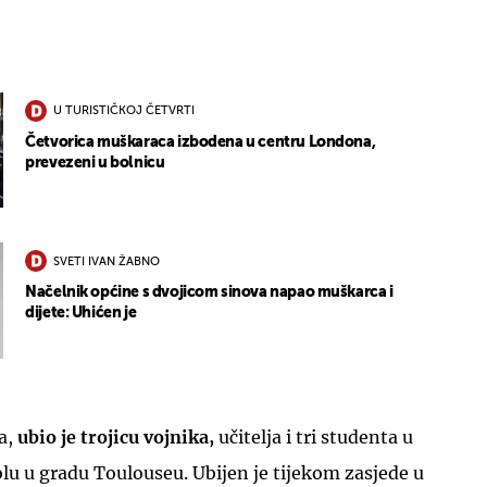
U TURISTIČKOJ ČETVRTI
Četvorica muškaraca izbodena u centru Londona,
prevezeni u bolnicu
SVETI IVAN ŽABNO
Načelnik općine s dvojicom sinova napao muškarca i
dijete: Uhićen je
a,
ubio je trojicu vojnika,
učitelja i tri studenta u
u u gradu Toulouseu. Ubijen je tijekom zasjede u