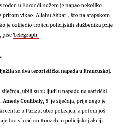
uz rođen u Burundi nožem je napao nekoliko
te pritom vikao 'Allahu Akbar', što na arapskom
ko je ozlijedio trojicu policijskih službenika prije
, piše
Telegraph.
.
ježila su dva teroristička napada u Francuskoj.
 siječnja, ubili su 12 ljudi u napadu na satirički
o.
Amedy Coulibaly,
8. je siječnja, prije nego je
i centar u Parizu, ubio policajca, a potom još
 zajedno s braćom Kouachi u policijskoj akciji.