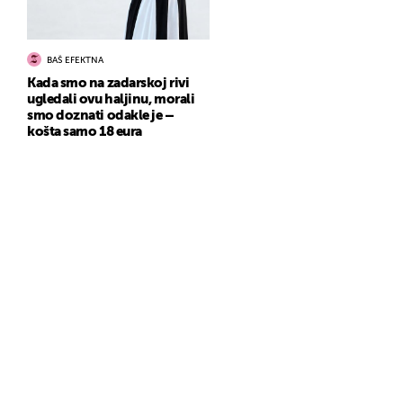
BAŠ EFEKTNA
Kada smo na zadarskoj rivi
ugledali ovu haljinu, morali
smo doznati odakle je –
košta samo 18 eura