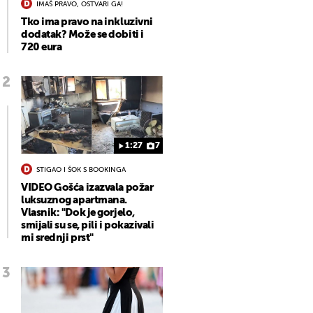
IMAŠ PRAVO, OSTVARI GA!
Tko ima pravo na inkluzivni
dodatak? Može se dobiti i
720 eura
1:27
7
STIGAO I ŠOK S BOOKINGA
VIDEO Gošća izazvala požar
luksuznog apartmana.
Vlasnik: "Dok je gorjelo,
smijali su se, pili i pokazivali
mi srednji prst"