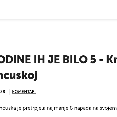
E VIJESTI
INE IH JE BILO 5 - Kr
ncuskoj
:38
KOMENTARI
ncuska je pretrpjela najmanje 8 napada na svojem te