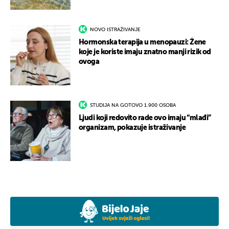
NOVO ISTRAŽIVANJE
Hormonska terapija u menopauzi: Žene
koje je koriste imaju znatno manji rizik od
ovoga
STUDIJA NA GOTOVO 1.900 OSOBA
Ljudi koji redovito rade ovo imaju “mlađi”
organizam, pokazuje istraživanje