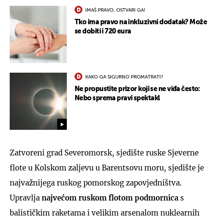
IMAŠ PRAVO, OSTVARI GA!
Tko ima pravo na inkluzivni dodatak? Može
se dobiti i 720 eura
KAKO GA SIGURNO PROMATRATI?
Ne propustite prizor koji se ne viđa često:
Nebo sprema pravi spektakl
Zatvoreni grad Severomorsk, sjedište ruske Sjeverne
flote u Kolskom zaljevu u Barentsovu moru, sjedište je
najvažnijega ruskog pomorskog zapovjedništva.
Upravlja
najvećom ruskom flotom podmornica
s
balističkim raketama i velikim arsenalom nuklearnih