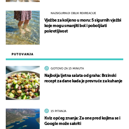
NAJSIGURNIJI OBLIK REKREACIJE
Vježbe za koljeno u moru: 5 sigurnih vježbi
koje mogu smanjiti bol i poboljšati
pokretljivost
PUTOVANJA
GOTOVO ZA 15 MINUTA
Najbolja ljetna salata od graha: Brzinski
recept za dane kada je prevruće za kuhanje
15 PITANJA
Kviz općeg znanja: Za one pred kojima se i
Google može sakriti