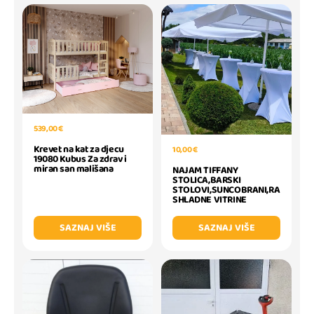
539,00 €
Krevet na kat za djecu
10,00 €
19080 Kubus Za zdrav i
miran san mališana
NAJAM TIFFANY
STOLICA,BARSKI
STOLOVI,SUNCOBRANI,RA
SHLADNE VITRINE
SAZNAJ VIŠE
SAZNAJ VIŠE