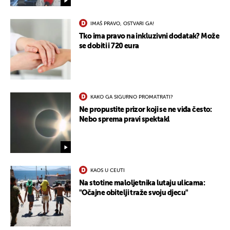
IMAŠ PRAVO, OSTVARI GA!
Tko ima pravo na inkluzivni dodatak? Može
se dobiti i 720 eura
KAKO GA SIGURNO PROMATRATI?
Ne propustite prizor koji se ne viđa često:
Nebo sprema pravi spektakl
KAOS U CEUTI
Na stotine maloljetnika lutaju ulicama:
"Očajne obitelji traže svoju djecu"