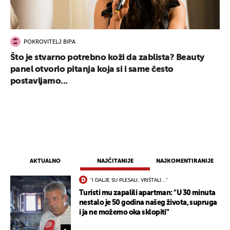
POKROVITELJ BIPA
Što je stvarno potrebno koži da zablista? Beauty
panel otvorio pitanja koja si i same često
postavljamo...
AKTUALNO
NAJČITANIJE
NAJKOMENTIRANIJE
"I DALJE SU PLESALI, VRIŠTALI..."
Turisti mu zapalili apartman: "U 30 minuta
nestalo je 50 godina našeg života, supruga
i ja ne možemo oka sklopiti"