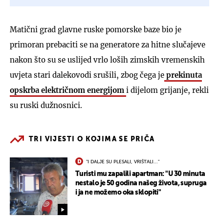
Matični grad glavne ruske pomorske baze bio je
primoran prebaciti se na generatore za hitne slučajeve
nakon što su se uslijed vrlo loših zimskih vremenskih
uvjeta stari dalekovodi srušili, zbog čega je
prekinuta
opskrba električnom energijom
i dijelom grijanje, rekli
su ruski dužnosnici.
TRI VIJESTI O KOJIMA SE PRIČA
"I DALJE SU PLESALI, VRIŠTALI..."
Turisti mu zapalili apartman: "U 30 minuta
nestalo je 50 godina našeg života, supruga
i ja ne možemo oka sklopiti"