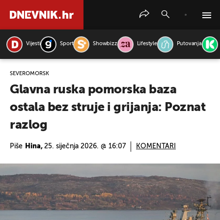
Vijesti
Sport
Showbizz
Lifestyle
Putovanja
PRETRAŽITE VIJESTI
SEVEROMORSK
Glavna ruska pomorska baza
ostala bez struje i grijanja: Poznat
razlog
Piše
Hina,
25. siječnja 2026. @ 16:07
KOMENTARI