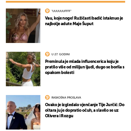
"UUUUUUFFFF"
Vau, koje noge! Ružičasti badić istaknuo je
najbolje adute Maje Šuput
U 27. GODINI
Preminula je mlada influencerica koju je
pratilo više od milijun ljudi, dugo se borila s
opakom bolesti
RASKOŠNA PROSLAVA
Ovako je izgledalo vjenčanje Tije Jurčić: Do
oltara ju je dopratio očuh, a slavilo se uz
Olivera i Rozgu