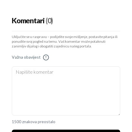
Komentari
(0)
Uključite se u raspravu – podijelite svoje mišljenje, postavite pitanja ili
ponudite svoj pogled na temu. Vaš komentar može potaknuti
zanimljiv dijalog i obogatiti zajednicu našeg portala.
Važna obavijest
!
1500 znakova preostalo