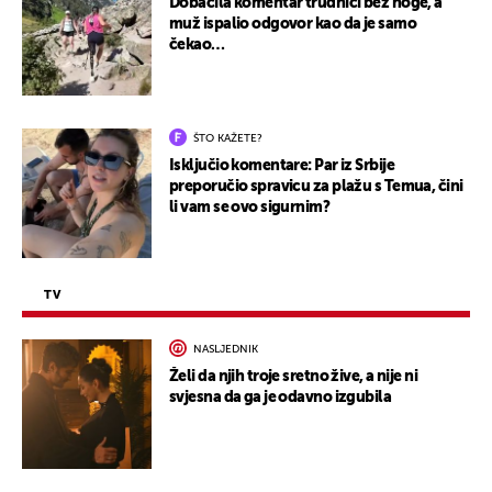
Dobacila komentar trudnici bez noge, a
muž ispalio odgovor kao da je samo
čekao…
ŠTO KAŽETE?
Isključio komentare: Par iz Srbije
preporučio spravicu za plažu s Temua, čini
li vam se ovo sigurnim?
TV
NASLJEDNIK
Želi da njih troje sretno žive, a nije ni
svjesna da ga je odavno izgubila