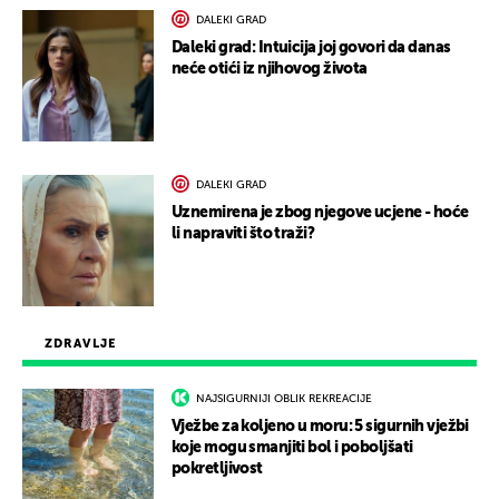
DALEKI GRAD
Daleki grad: Intuicija joj govori da danas
neće otići iz njihovog života
DALEKI GRAD
Uznemirena je zbog njegove ucjene - hoće
li napraviti što traži?
ZDRAVLJE
NAJSIGURNIJI OBLIK REKREACIJE
Vježbe za koljeno u moru: 5 sigurnih vježbi
koje mogu smanjiti bol i poboljšati
pokretljivost