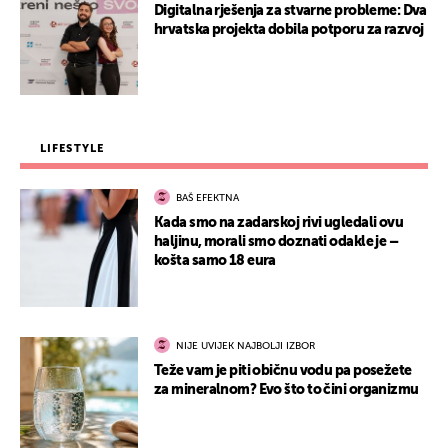
Digitalna rješenja za stvarne probleme: Dva
hrvatska projekta dobila potporu za razvoj
LIFESTYLE
BAŠ EFEKTNA
Kada smo na zadarskoj rivi ugledali ovu
haljinu, morali smo doznati odakle je –
košta samo 18 eura
NIJE UVIJEK NAJBOLJI IZBOR
Teže vam je piti običnu vodu pa posežete
za mineralnom? Evo što to čini organizmu