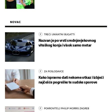
NOVAC
TREĆI UNIKATNI BUGATTI
Nazvan je po vrsti srednjovjekovnog
viteškog konja i visok samo metar
ZA POSLODAVCE
Kako ispravno dati nekome otkaz i izbjeći
najčešće pogreške te sudske sporove
POKROVITELJ PHILIP MORRIS ZAGREB