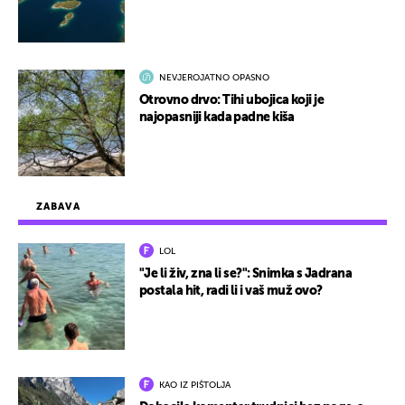
NEVJEROJATNO OPASNO
Otrovno drvo: Tihi ubojica koji je
najopasniji kada padne kiša
ZABAVA
LOL
"Je li živ, zna li se?": Snimka s Jadrana
postala hit, radi li i vaš muž ovo?
KAO IZ PIŠTOLJA