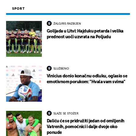
SPORT
ŽALGIRIS RAZBIJEN
Golijada u Litvi: Hajduku petarda i velika
prednost uoči uzvrata na Poljudu
SLUŽBENO
Vinicius donio konačnu odluku, oglasio se
emotivnom porukom: "Hvala vam svima"
SLAŽE SE STOŽER
Daliću će se pridružiti jedan od omiljenih
Vatrenih, pomoćnici i dalje dvoje oko
ponude