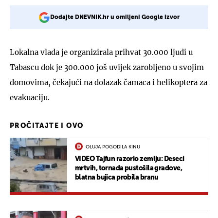
Dodajte DNEVNIK.hr u omiljeni Google izvor
Lokalna vlada je organizirala prihvat 30.000 ljudi u
Tabascu dok je 300.000 još uvijek zarobljeno u svojim
domovima, čekajući na dolazak čamaca i helikoptera za
evakuaciju.
PROČITAJTE I OVO
OLUJA POGODILA KINU
VIDEO Tajfun razorio zemlju: Deseci
mrtvih, tornada pustošila gradove,
blatna bujica probila branu