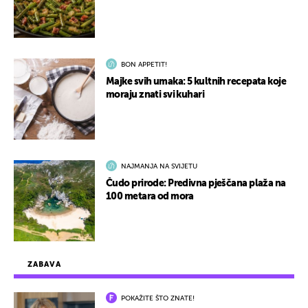
BON APPETIT!
Majke svih umaka: 5 kultnih recepata koje
moraju znati svi kuhari
NAJMANJA NA SVIJETU
Čudo prirode: Predivna pješčana plaža na
100 metara od mora
ZABAVA
POKAŽITE ŠTO ZNATE!