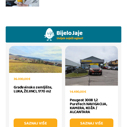
36.000,00 €
Građevinsko zemljište,
LUKA, ŽEJINCI, 1770 m2
14.490,00 €
Peugeot 3008 1,2
PureTech NAVIGACIJA,
KAMERA, KOŽA /
ALCANTARA
SAZNAJ VIŠE
SAZNAJ VIŠE