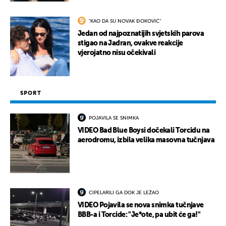
"KAO DA SU NOVAK ĐOKOVIĆ"
Jedan od najpoznatijih svjetskih parova
stigao na Jadran, ovakve reakcije
vjerojatno nisu očekivali
SPORT
POJAVILA SE SNIMKA
VIDEO Bad Blue Boysi dočekali Torcidu na
aerodromu, izbila velika masovna tučnjava
CIPELARILI GA DOK JE LEŽAO
VIDEO Pojavila se nova snimka tučnjave
BBB-a i Torcide: "Je*ote, pa ubit će ga!"