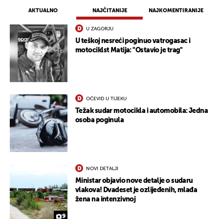
AKTUALNO
NAJČITANIJE
NAJKOMENTIRANIJE
U ZAGORJU
U teškoj nesreći poginuo vatrogasac i
motociklst Matija: "Ostavio je trag"
OČEVID U TIJEKU
Težak sudar motocikla i automobila: Jedna
osoba poginula
NOVI DETALJI
Ministar objavio nove detalje o sudaru
vlakova! Dvadeset je ozlijeđenih, mlađa
žena na intenzivnoj
9