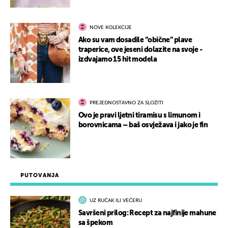
NOVE KOLEKCIJE
Ako su vam dosadile “obične” plave
traperice, ove jeseni dolazite na svoje -
izdvajamo 15 hit modela
PREJEDNOSTAVNO ZA SLOŽITI
Ovo je pravi ljetni tiramisu s limunom i
borovnicama – baš osvježava i jako je fin
PUTOVANJA
UZ RUČAK ILI VEČERU
Savršeni prilog: Recept za najfinije mahune
sa špekom