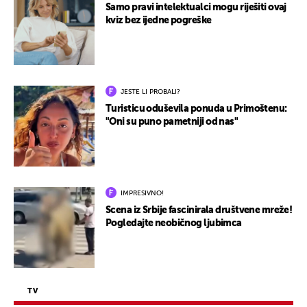
Samo pravi intelektualci mogu riješiti ovaj
kviz bez ijedne pogreške
JESTE LI PROBALI?
Turisticu oduševila ponuda u Primoštenu:
"Oni su puno pametniji od nas"
IMPRESIVNO!
Scena iz Srbije fascinirala društvene mreže!
Pogledajte neobičnog ljubimca
TV