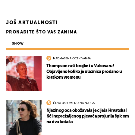
JOŠ AKTUALNOSTI
PRONAĐITE ŠTO VAS ZANIMA
SHOW
NADMAŠENA OČEKIVANJA
UKLJUČITE NOTIFIKACIJE
Thompson ruši brojke i u Vukovaru!
Objavljeno koliko je ulaznica prodano u
kratkom vremenu
ČUVA USPOMENU NA NJEGA
Njezinog oca obožavala je cijela Hrvatska!
Kći neprežaljenog pjevača projurila špicom
na dva kotača