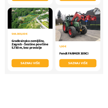
544.000,00 €
Građevinsko zemljište,
Zagreb - Šestine površine
1,00 €
5.730 m, bez provizije
Fendt FARMER 309CI
SAZNAJ VIŠE
SAZNAJ VIŠE