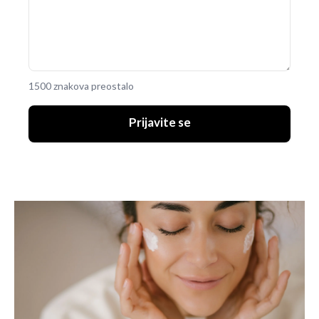
1500 znakova preostalo
Prijavite se