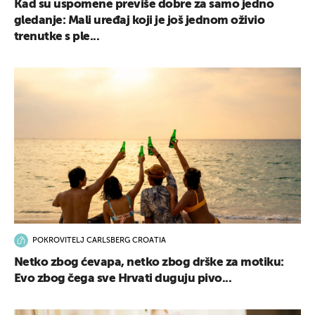
Kad su uspomene previše dobre za samo jedno
gledanje: Mali uređaj koji je još jednom oživio
trenutke s ple...
POKROVITELJ CARLSBERG CROATIA
Netko zbog ćevapa, netko zbog drške za motiku:
Evo zbog čega sve Hrvati duguju pivo...