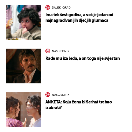
DALEKI GRAD
Ima tek šest godina, a već je jedan od
najnagrađivanijih dječjih glumaca
NASLJEDNIK
Rade mu iza leđa, a on toga nije svjestan
NASLJEDNIK
ANKETA: Koju ženu bi Serhat trebao
izabrati?