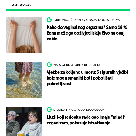
ZDRAVLJE
"VRHUNAC" ŽENSKOG SEKSUALNOG ISKUSTVA
Kako do vaginalnog orgazma? Samo 18 %
žena može ga doživjeti isključivo na ovaj
način
NAJSIGURNIJI OBLIK REKREACIJE
Vježbe za koljeno u moru: 5 sigurnih vježbi
koje mogu smanjiti bol i poboljšati
pokretljivost
STUDIJA NA GOTOVO 1.900 OSOBA
Ljudi koji redovito rade ovo imaju “mlađi”
organizam, pokazuje istraživanje