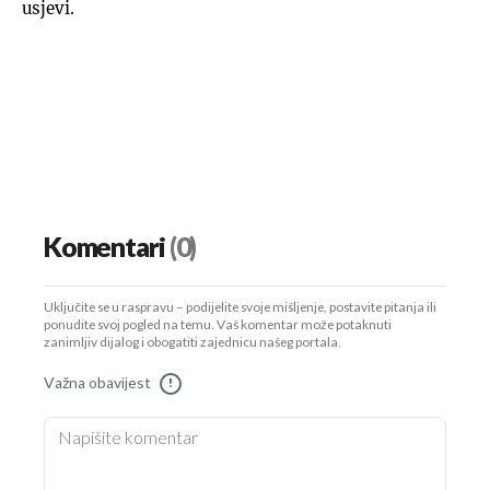
usjevi.
Komentari
(0)
Uključite se u raspravu – podijelite svoje mišljenje, postavite pitanja ili
ponudite svoj pogled na temu. Vaš komentar može potaknuti
zanimljiv dijalog i obogatiti zajednicu našeg portala.
Važna obavijest
!