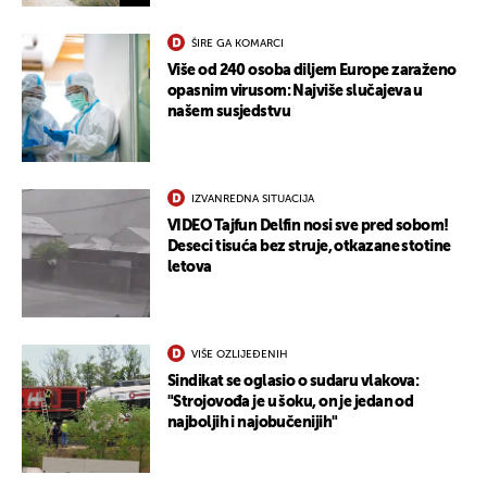
ŠIRE GA KOMARCI
Više od 240 osoba diljem Europe zaraženo
opasnim virusom: Najviše slučajeva u
našem susjedstvu
IZVANREDNA SITUACIJA
VIDEO Tajfun Delfin nosi sve pred sobom!
Deseci tisuća bez struje, otkazane stotine
letova
VIŠE OZLIJEĐENIH
Sindikat se oglasio o sudaru vlakova:
"Strojovođa je u šoku, on je jedan od
najboljih i najobučenijih"