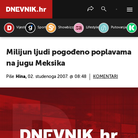
Vijesti
Sport
Showbizz
Lifestyle
Putovanja
PRETRAŽITE VIJESTI
Milijun ljudi pogođeno poplavama
na jugu Meksika
Piše
Hina,
02. studenoga 2007. @ 08:48
KOMENTARI