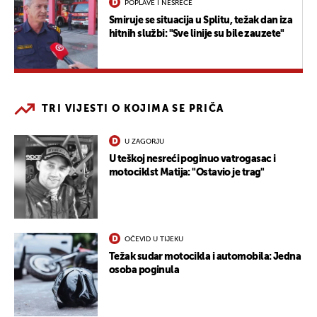
POPLAVE I NESREĆE
Smiruje se situacija u Splitu, težak dan iza
hitnih službi: "Sve linije su bile zauzete"
TRI VIJESTI O KOJIMA SE PRIČA
U ZAGORJU
U teškoj nesreći poginuo vatrogasac i
motociklst Matija: "Ostavio je trag"
OČEVID U TIJEKU
Težak sudar motocikla i automobila: Jedna
osoba poginula