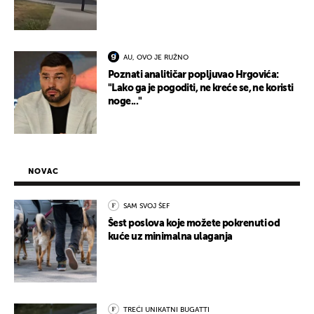
AU, OVO JE RUŽNO
Poznati analitičar popljuvao Hrgovića:
"Lako ga je pogoditi, ne kreće se, ne koristi
noge..."
NOVAC
SAM SVOJ ŠEF
Šest poslova koje možete pokrenuti od
kuće uz minimalna ulaganja
TREĆI UNIKATNI BUGATTI