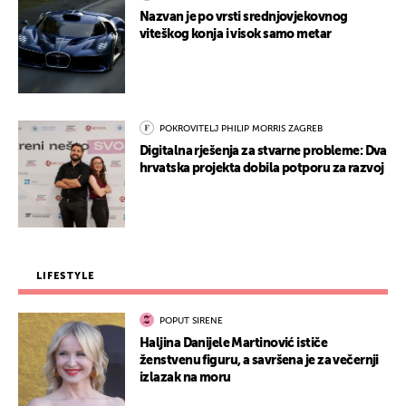
Nazvan je po vrsti srednjovjekovnog
viteškog konja i visok samo metar
POKROVITELJ PHILIP MORRIS ZAGREB
Digitalna rješenja za stvarne probleme: Dva
hrvatska projekta dobila potporu za razvoj
LIFESTYLE
POPUT SIRENE
Haljina Danijele Martinović ističe
ženstvenu figuru, a savršena je za večernji
izlazak na moru