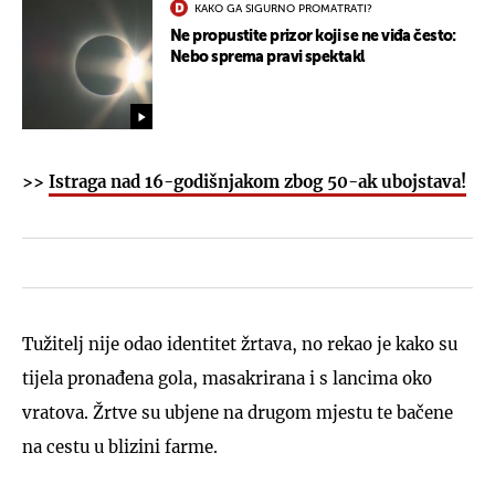
KAKO GA SIGURNO PROMATRATI?
Ne propustite prizor koji se ne viđa često:
Nebo sprema pravi spektakl
>>
Istraga nad 16-godišnjakom zbog 50-ak ubojstava!
Tužitelj nije odao identitet žrtava, no rekao je kako su
tijela pronađena gola, masakrirana i s lancima oko
vratova. Žrtve su ubjene na drugom mjestu te bačene
na cestu u blizini farme.