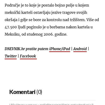
Područje je to koje je postalo bojno polje u kojem
meksički karteli ostavljaju jezive tragove svojih
okršaja i gdje se bore za kontrolu nad tržištem. Više od
47.500 ljudi poginulo je u borbama nakon kartela u
Meksiku, od studenog 2006. godine.
DNEVNIK.hr pratite putem
iPhone/iPad
|
Android
|
Twitter
|
Facebook
Komentari
(0)
Uključite se u raspravu – podijelite svoje mišljenje, postavite pitanja ili