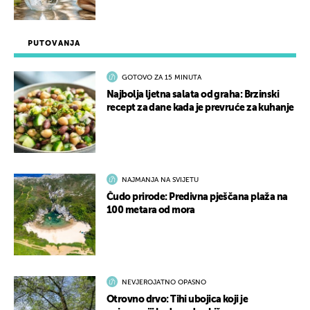
PUTOVANJA
GOTOVO ZA 15 MINUTA
Najbolja ljetna salata od graha: Brzinski
recept za dane kada je prevruće za kuhanje
NAJMANJA NA SVIJETU
Čudo prirode: Predivna pješčana plaža na
100 metara od mora
NEVJEROJATNO OPASNO
Otrovno drvo: Tihi ubojica koji je