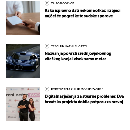
ZA POSLODAVCE
Kako ispravno dati nekome otkaz i izbjeći
najčešće pogreške te sudske sporove
TREĆI UNIKATNI BUGATTI
Nazvan je po vrsti srednjovjekovnog
viteškog konja i visok samo metar
POKROVITELJ PHILIP MORRIS ZAGREB
Digitalna rješenja za stvarne probleme: Dva
hrvatska projekta dobila potporu za razvoj