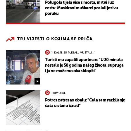
Polugola tijela vise s mosta, mrtvi i uz
cestu: Maskirani muškarci poslali jezivu
poruku
TRI VIJESTI O KOJIMA SE PRIČA
"I DALJE SU PLESALI, VRIŠTALI..."
Turisti mu zapalili apartman: "U 30 minuta
nestalo je 50 godina našeg života, supruga
i ja ne možemo oka sklopiti"
PRIMORJE
Potres zatresao obalu: "Čula sam razbijanje
čaša u stanu iznad"