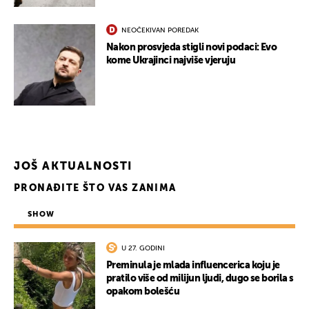
NEOČEKIVAN POREDAK
Nakon prosvjeda stigli novi podaci: Evo
kome Ukrajinci najviše vjeruju
JOŠ AKTUALNOSTI
PRONAĐITE ŠTO VAS ZANIMA
SHOW
UKLJUČITE NOTIFIKACIJE
U 27. GODINI
Preminula je mlada influencerica koju je
pratilo više od milijun ljudi, dugo se borila s
opakom bolešću