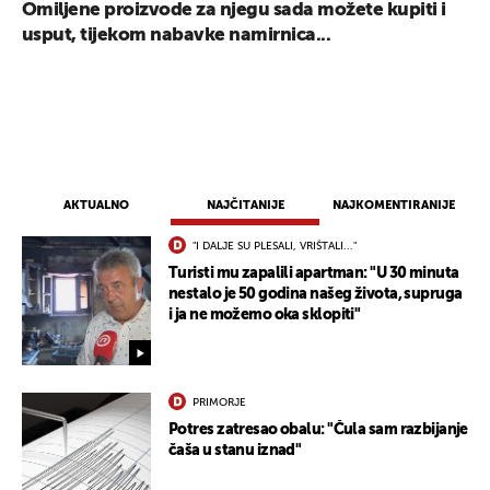
Omiljene proizvode za njegu sada možete kupiti i
usput, tijekom nabavke namirnica...
AKTUALNO
NAJČITANIJE
NAJKOMENTIRANIJE
"I DALJE SU PLESALI, VRIŠTALI..."
Turisti mu zapalili apartman: "U 30 minuta
nestalo je 50 godina našeg života, supruga
i ja ne možemo oka sklopiti"
PRIMORJE
Potres zatresao obalu: "Čula sam razbijanje
čaša u stanu iznad"