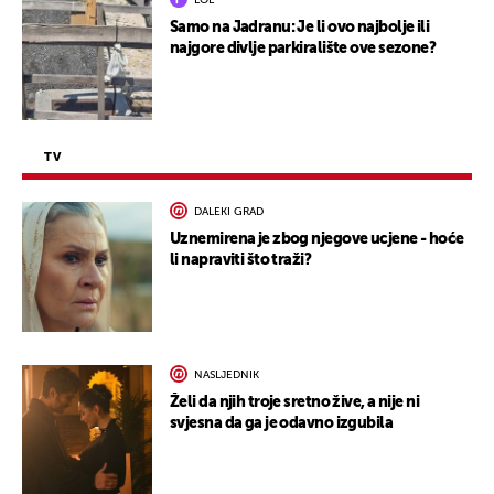
LOL
Samo na Jadranu: Je li ovo najbolje ili
najgore divlje parkiralište ove sezone?
TV
DALEKI GRAD
Uznemirena je zbog njegove ucjene - hoće
li napraviti što traži?
NASLJEDNIK
Želi da njih troje sretno žive, a nije ni
svjesna da ga je odavno izgubila