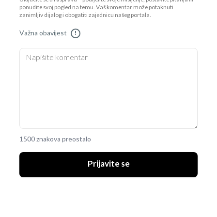
ponudite svoj pogled na temu. Vaš komentar može potaknuti
zanimljiv dijalog i obogatiti zajednicu našeg portala.
Važna obavijest
!
1500 znakova preostalo
Prijavite se