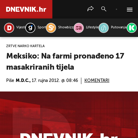
Vijesti
Sport
Showbizz
Lifestyle
Putovanja
PRETRAŽITE VIJESTI
ŽRTVE NARKO KARTELA
Meksiko: Na farmi pronađeno 17
masakriranih tijela
Piše
M.D.C.,
17. rujna 2012. @ 08:46
KOMENTARI