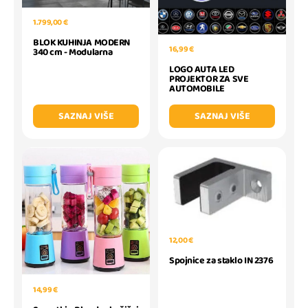
1.799,00 €
BLOK KUHINJA MODERN
16,99 €
340 cm - Modularna
LOGO AUTA LED
PROJEKTOR ZA SVE
AUTOMOBILE
SAZNAJ VIŠE
SAZNAJ VIŠE
12,00 €
Spojnice za staklo IN 2376
14,99 €