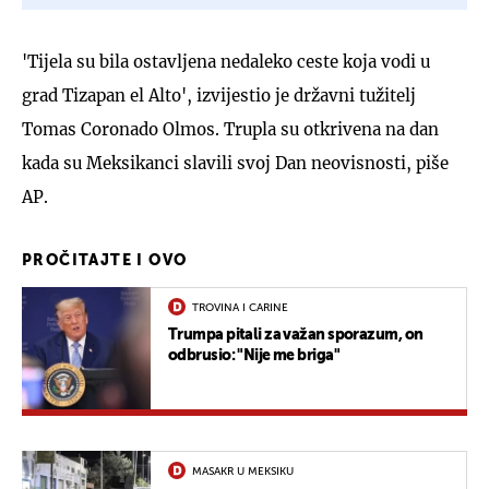
'Tijela su bila ostavljena nedaleko ceste koja vodi u
grad Tizapan el Alto', izvijestio je državni tužitelj
Tomas Coronado Olmos. Trupla su otkrivena na dan
kada su Meksikanci slavili svoj Dan neovisnosti, piše
AP.
PROČITAJTE I OVO
TROVINA I CARINE
Trumpa pitali za važan sporazum, on
odbrusio: "Nije me briga"
MASAKR U MEKSIKU