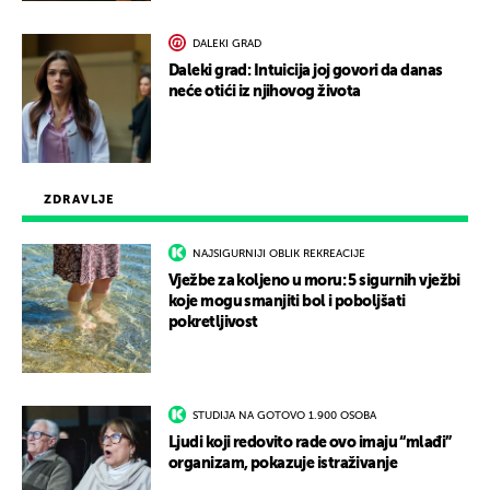
DALEKI GRAD
Daleki grad: Intuicija joj govori da danas
neće otići iz njihovog života
ZDRAVLJE
NAJSIGURNIJI OBLIK REKREACIJE
Vježbe za koljeno u moru: 5 sigurnih vježbi
koje mogu smanjiti bol i poboljšati
pokretljivost
STUDIJA NA GOTOVO 1.900 OSOBA
Ljudi koji redovito rade ovo imaju “mlađi”
organizam, pokazuje istraživanje