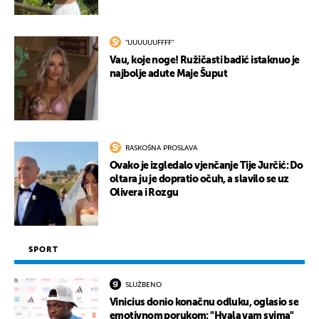
"UUUUUUFFFF"
Vau, koje noge! Ružičasti badić istaknuo je
najbolje adute Maje Šuput
RASKOŠNA PROSLAVA
Ovako je izgledalo vjenčanje Tije Jurčić: Do
oltara ju je dopratio očuh, a slavilo se uz
Olivera i Rozgu
SPORT
SLUŽBENO
Vinicius donio konačnu odluku, oglasio se
emotivnom porukom: "Hvala vam svima"