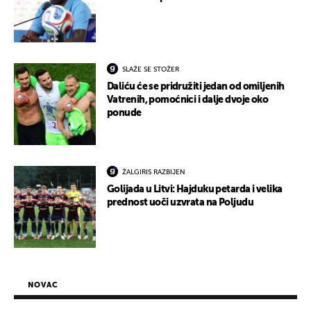
SLAŽE SE STOŽER
Daliću će se pridružiti jedan od omiljenih
Vatrenih, pomoćnici i dalje dvoje oko
ponude
ŽALGIRIS RAZBIJEN
Golijada u Litvi: Hajduku petarda i velika
prednost uoči uzvrata na Poljudu
NOVAC