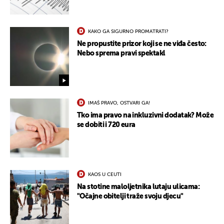
KAKO GA SIGURNO PROMATRATI?
Ne propustite prizor koji se ne viđa često:
Nebo sprema pravi spektakl
IMAŠ PRAVO, OSTVARI GA!
Tko ima pravo na inkluzivni dodatak? Može
se dobiti i 720 eura
KAOS U CEUTI
Na stotine maloljetnika lutaju ulicama:
"Očajne obitelji traže svoju djecu"