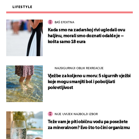
LIFESTYLE
BAŠ EFEKTNA
Kada smo na zadarskoj rivi ugledali ovu
haljinu, morali smo doznati odakle je –
košta samo 18 eura
NAJSIGURNIJI OBLIK REKREACIJE
Vježbe za koljeno u moru: 5 sigurnih vježbi
koje mogu smanjiti bol i poboljšati
pokretljivost
NIJE UVIJEK NAJBOLJI IZBOR
Teže vam je piti običnu vodu pa posežete
za mineralnom? Evo što to čini organizmu