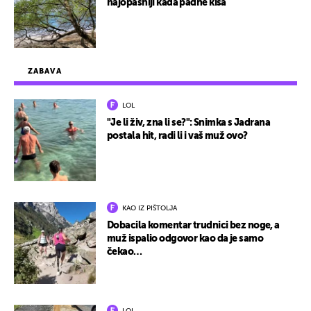
najopasniji kada padne kiša
ZABAVA
LOL
"Je li živ, zna li se?": Snimka s Jadrana
postala hit, radi li i vaš muž ovo?
KAO IZ PIŠTOLJA
Dobacila komentar trudnici bez noge, a
muž ispalio odgovor kao da je samo
čekao…