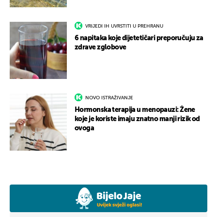
VRIJEDI IH UVRSTITI U PREHRANU
6 napitaka koje dijetetičari preporučuju za
zdrave zglobove
NOVO ISTRAŽIVANJE
Hormonska terapija u menopauzi: Žene
koje je koriste imaju znatno manji rizik od
ovoga