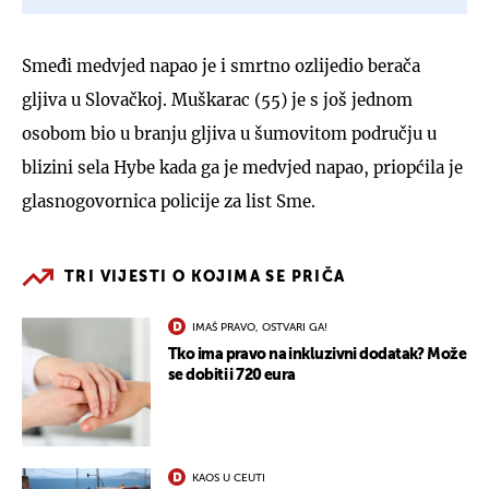
Smeđi medvjed napao je i smrtno ozlijedio berača
gljiva u Slovačkoj. Muškarac (55) je s još jednom
osobom bio u branju gljiva u šumovitom području u
blizini sela Hybe kada ga je medvjed napao, priopćila je
glasnogovornica policije za list Sme.
TRI VIJESTI O KOJIMA SE PRIČA
IMAŠ PRAVO, OSTVARI GA!
Tko ima pravo na inkluzivni dodatak? Može
se dobiti i 720 eura
KAOS U CEUTI