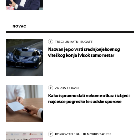
NOVAC
TREĆI UNIKATNI BUGATTI
Nazvan je po vrsti srednjovjekovnog
viteškog konja i visok samo metar
ZA POSLODAVCE
Kako ispravno dati nekome otkaz i izbjeći
najčešće pogreške te sudske sporove
POKROVITELJ PHILIP MORRIS ZAGREB