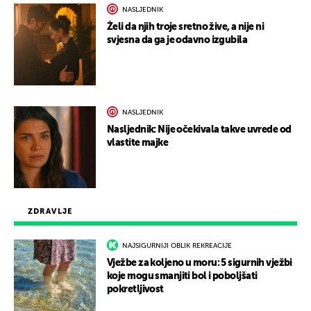
NASLJEDNIK
Želi da njih troje sretno žive, a nije ni
svjesna da ga je odavno izgubila
NASLJEDNIK
Nasljednik: Nije očekivala takve uvrede od
vlastite majke
ZDRAVLJE
NAJSIGURNIJI OBLIK REKREACIJE
Vježbe za koljeno u moru: 5 sigurnih vježbi
koje mogu smanjiti bol i poboljšati
pokretljivost