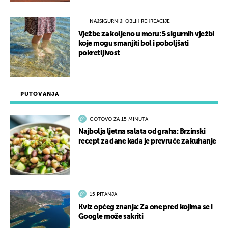
NAJSIGURNIJI OBLIK REKREACIJE
Vježbe za koljeno u moru: 5 sigurnih vježbi
koje mogu smanjiti bol i poboljšati
pokretljivost
PUTOVANJA
GOTOVO ZA 15 MINUTA
Najbolja ljetna salata od graha: Brzinski
recept za dane kada je prevruće za kuhanje
15 PITANJA
Kviz općeg znanja: Za one pred kojima se i
Google može sakriti