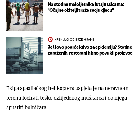
Na stotine maloljetnika lutaju ulicama:
"Očajne obitelji traže svoju djecu"
KRENULO OD BRZE HRANE
Je li ovo povrće krivo za epidemiju? Stotine
zaraženih, restorani hitno povukli proizvod
Ekipa spasilačkog helikoptera uspjela je na neravnom
terenu locirati teško ozlijeđenog muškarca i do njega
spustiti bolničara.