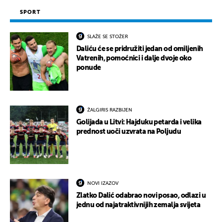
SPORT
SLAŽE SE STOŽER
Daliću će se pridružiti jedan od omiljenih
Vatrenih, pomoćnici i dalje dvoje oko
ponude
ŽALGIRIS RAZBIJEN
Golijada u Litvi: Hajduku petarda i velika
prednost uoči uzvrata na Poljudu
NOVI IZAZOV
Zlatko Dalić odabrao novi posao, odlazi u
jednu od najatraktivnijih zemalja svijeta