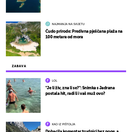
NAJMANJA NA SVIJETU
Čudo prirode: Predivna pješčana plaža na
100 metara od mora
ZABAVA
LOL
"Je li živ, zna li se?": Snimka s Jadrana
postala hit, radi li i vaš muž ovo?
KAO IZ PIŠTOLJA
Dobacila komentar trudnici bez noge, a