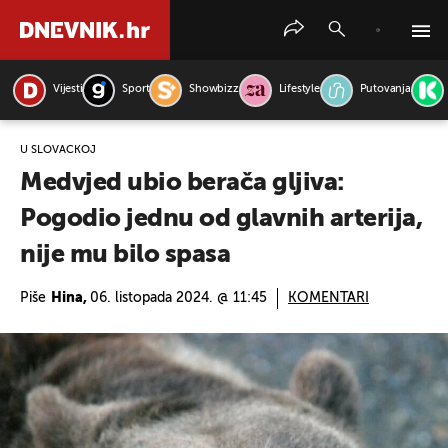
Vijesti
Sport
Showbizz
Lifestyle
Putovanja
PRETRAŽITE VIJESTI
U SLOVAČKOJ
Medvjed ubio berača gljiva:
Pogodio jednu od glavnih arterija,
nije mu bilo spasa
Piše
Hina,
06. listopada 2024. @ 11:45
KOMENTARI