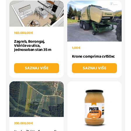
160.000,00 €
Zagreb, Borongaj,
Vidrićeva ulica,
1,00 €
jednosoban stan 35 m
Krone comprima cv150xc
SAZNAJ VIŠE
SAZNAJ VIŠE
350.000,00 €