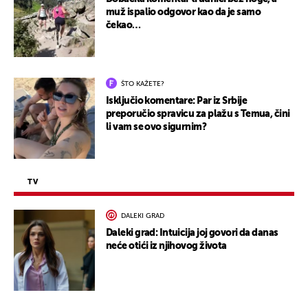
muž ispalio odgovor kao da je samo
čekao…
ŠTO KAŽETE?
Isključio komentare: Par iz Srbije
preporučio spravicu za plažu s Temua, čini
li vam se ovo sigurnim?
TV
DALEKI GRAD
Daleki grad: Intuicija joj govori da danas
neće otići iz njihovog života