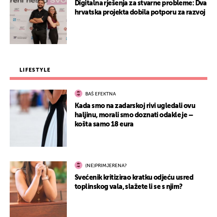
Digitalna rješenja za stvarne probleme: Dva
hrvatska projekta dobila potporu za razvoj
LIFESTYLE
BAŠ EFEKTNA
Kada smo na zadarskoj rivi ugledali ovu
haljinu, morali smo doznati odakle je –
košta samo 18 eura
(NE)PRIMJERENA?
Svećenik kritizirao kratku odjeću usred
toplinskog vala, slažete li se s njim?