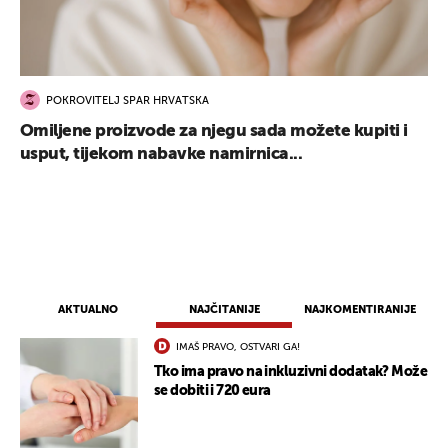
POKROVITELJ SPAR HRVATSKA
Omiljene proizvode za njegu sada možete kupiti i
usput, tijekom nabavke namirnica...
AKTUALNO
NAJČITANIJE
NAJKOMENTIRANIJE
IMAŠ PRAVO, OSTVARI GA!
Tko ima pravo na inkluzivni dodatak? Može
se dobiti i 720 eura