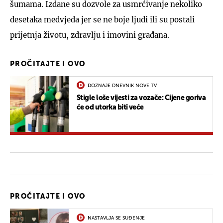
šumama. Izdane su dozvole za usmrćivanje nekoliko
desetaka medvjeda jer se ne boje ljudi ili su postali
prijetnja životu, zdravlju i imovini građana.
PROČITAJTE I OVO
DOZNAJE DNEVNIK NOVE TV
Stigle loše vijesti za vozače: Cijene goriva
će od utorka biti veće
PROČITAJTE I OVO
NASTAVLJA SE SUĐENJE