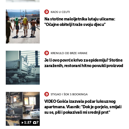
KAOS U CEUTI
Na stotine maloljetnika lutaju ulicama:
"Očajne obitelji traže svoju djecu"
KRENULO OD BRZE HRANE
Je li ovo povrće krivo za epidemiju? Stotine
zaraženih, restorani hitno povukli proizvod
STIGAO I ŠOK S BOOKINGA
VIDEO Gošća izazvala požar luksuznog
apartmana. Vlasnik: "Dok je gorjelo, smijali
su se, pili i pokazivali mi srednji prst"
1:27
7