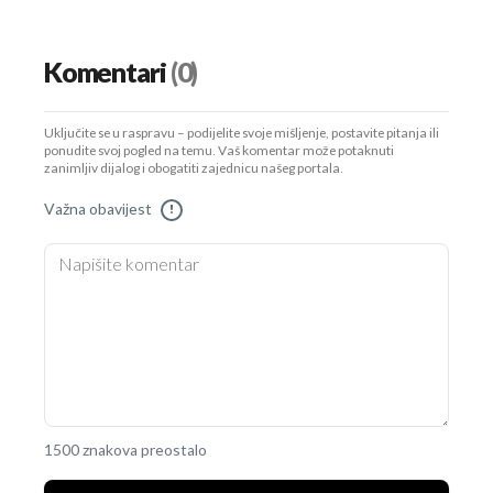
Komentari
(0)
Uključite se u raspravu – podijelite svoje mišljenje, postavite pitanja ili
ponudite svoj pogled na temu. Vaš komentar može potaknuti
zanimljiv dijalog i obogatiti zajednicu našeg portala.
Važna obavijest
!
1500 znakova preostalo