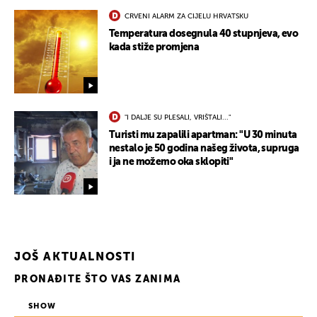
CRVENI ALARM ZA CIJELU HRVATSKU
Temperatura dosegnula 40 stupnjeva, evo
kada stiže promjena
UKLJUČITE NOTIFIKACIJE
"I DALJE SU PLESALI, VRIŠTALI..."
Turisti mu zapalili apartman: "U 30 minuta
nestalo je 50 godina našeg života, supruga
i ja ne možemo oka sklopiti"
JOŠ AKTUALNOSTI
PRONAĐITE ŠTO VAS ZANIMA
SHOW