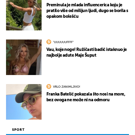
Preminula je mlada influencerica koju je
pratilo više od milijun ljudi, dugo se borila s
opakom bolešću
UKLJUČITE NOTIFIKACIJE
"UUUUUUFFFF"
Vau, koje noge! Ružičasti badić istaknuo je
najbolje adute Maje Šuput
VRLO ZANIMLJIVO!
Franka Batelić pokazala što nosi na more,
bez ovoga ne može ni na odmoru
SPORT