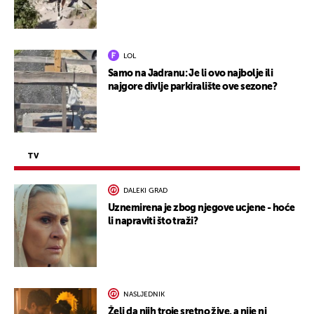
LOL
Samo na Jadranu: Je li ovo najbolje ili
najgore divlje parkiralište ove sezone?
TV
DALEKI GRAD
Uznemirena je zbog njegove ucjene - hoće
li napraviti što traži?
NASLJEDNIK
Želi da njih troje sretno žive, a nije ni