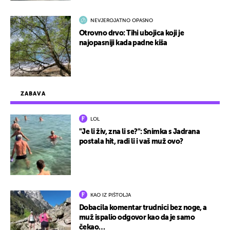
NEVJEROJATNO OPASNO
Otrovno drvo: Tihi ubojica koji je
najopasniji kada padne kiša
ZABAVA
LOL
"Je li živ, zna li se?": Snimka s Jadrana
postala hit, radi li i vaš muž ovo?
KAO IZ PIŠTOLJA
Dobacila komentar trudnici bez noge, a
muž ispalio odgovor kao da je samo
čekao…