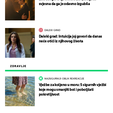
svjesna da ga je odavno izgubila
DALEKI GRAD
Daleki grad: Intuicija joj govori da danas
neće otići iz njihovog života
ZDRAVLJE
NAJSIGURNIJI OBLIK REKREACIJE
Vježbe za koljeno u moru: 5 sigurnih vježbi
koje mogu smanjiti bol i poboljšati
pokretljivost