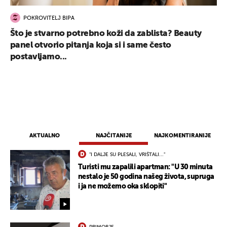
POKROVITELJ BIPA
Što je stvarno potrebno koži da zablista? Beauty
panel otvorio pitanja koja si i same često
postavljamo...
AKTUALNO
NAJČITANIJE
NAJKOMENTIRANIJE
"I DALJE SU PLESALI, VRIŠTALI..."
Turisti mu zapalili apartman: "U 30 minuta
nestalo je 50 godina našeg života, supruga
i ja ne možemo oka sklopiti"