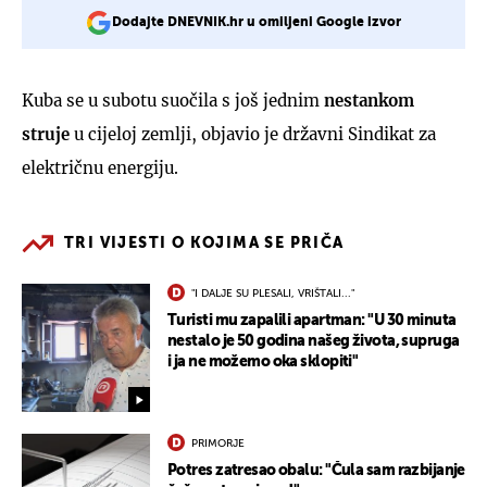
Dodajte DNEVNIK.hr u omiljeni Google izvor
Kuba se u subotu suočila s još jednim
nestankom
struje
u cijeloj zemlji, objavio je državni Sindikat za
električnu energiju.
TRI VIJESTI O KOJIMA SE PRIČA
"I DALJE SU PLESALI, VRIŠTALI..."
Turisti mu zapalili apartman: "U 30 minuta
nestalo je 50 godina našeg života, supruga
i ja ne možemo oka sklopiti"
PRIMORJE
Potres zatresao obalu: "Čula sam razbijanje