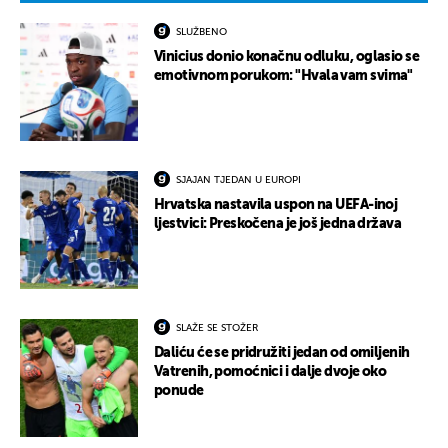
SLUŽBENO
Vinicius donio konačnu odluku, oglasio se
emotivnom porukom: "Hvala vam svima"
SJAJAN TJEDAN U EUROPI
Hrvatska nastavila uspon na UEFA-inoj
ljestvici: Preskočena je još jedna država
SLAŽE SE STOŽER
Daliću će se pridružiti jedan od omiljenih
Vatrenih, pomoćnici i dalje dvoje oko
ponude