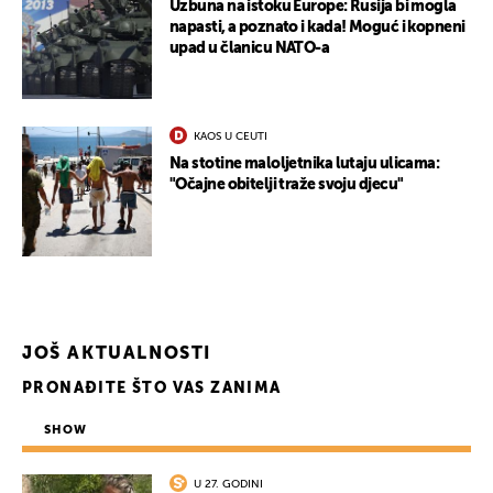
Uzbuna na istoku Europe: Rusija bi mogla
napasti, a poznato i kada! Moguć i kopneni
upad u članicu NATO-a
KAOS U CEUTI
Na stotine maloljetnika lutaju ulicama:
"Očajne obitelji traže svoju djecu"
JOŠ AKTUALNOSTI
PRONAĐITE ŠTO VAS ZANIMA
SHOW
U 27. GODINI