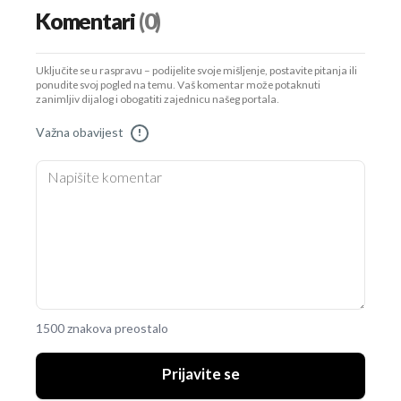
Komentari
(0)
Uključite se u raspravu – podijelite svoje mišljenje, postavite pitanja ili
ponudite svoj pogled na temu. Vaš komentar može potaknuti
zanimljiv dijalog i obogatiti zajednicu našeg portala.
Važna obavijest
!
1500 znakova preostalo
Prijavite se