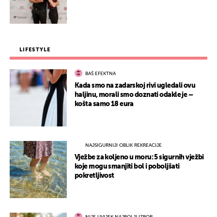
LIFESTYLE
BAŠ EFEKTNA
Kada smo na zadarskoj rivi ugledali ovu
haljinu, morali smo doznati odakle je –
košta samo 18 eura
NAJSIGURNIJI OBLIK REKREACIJE
Vježbe za koljeno u moru: 5 sigurnih vježbi
koje mogu smanjiti bol i poboljšati
pokretljivost