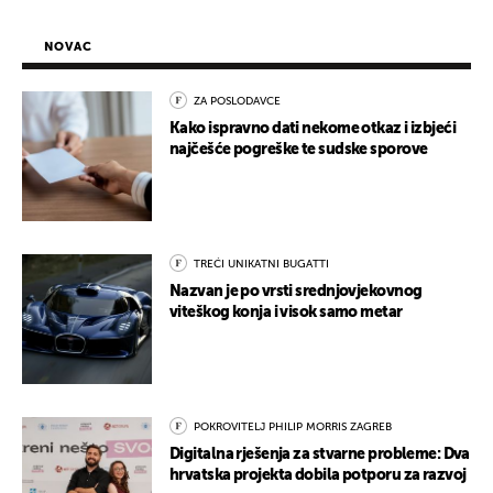
NOVAC
ZA POSLODAVCE
Kako ispravno dati nekome otkaz i izbjeći
najčešće pogreške te sudske sporove
TREĆI UNIKATNI BUGATTI
Nazvan je po vrsti srednjovjekovnog
viteškog konja i visok samo metar
POKROVITELJ PHILIP MORRIS ZAGREB
Digitalna rješenja za stvarne probleme: Dva
hrvatska projekta dobila potporu za razvoj