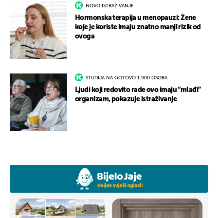
NOVO ISTRAŽIVANJE
Hormonska terapija u menopauzi: Žene
koje je koriste imaju znatno manji rizik od
ovoga
STUDIJA NA GOTOVO 1.900 OSOBA
Ljudi koji redovito rade ovo imaju “mlađi”
organizam, pokazuje istraživanje