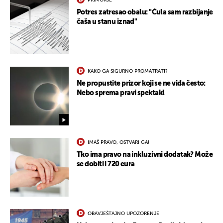
PRIMORJE
Potres zatresao obalu: "Čula sam razbijanje
čaša u stanu iznad"
KAKO GA SIGURNO PROMATRATI?
Ne propustite prizor koji se ne viđa često:
Nebo sprema pravi spektakl
IMAŠ PRAVO, OSTVARI GA!
Tko ima pravo na inkluzivni dodatak? Može
se dobiti i 720 eura
OBAVJEŠTAJNO UPOZORENJE