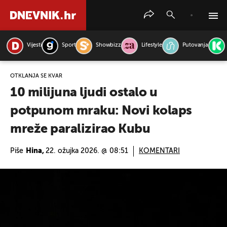
Vijesti
Sport
Showbizz
Lifestyle
Putovanja
PRETRAŽITE VIJESTI
OTKLANJA SE KVAR
10 milijuna ljudi ostalo u
potpunom mraku: Novi kolaps
mreže paralizirao Kubu
Piše
Hina,
22. ožujka 2026. @ 08:51
KOMENTARI