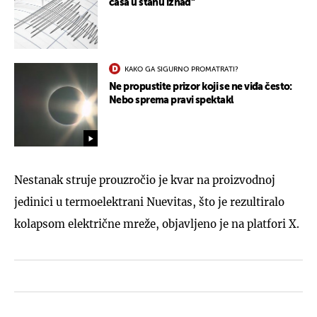
čaša u stanu iznad"
KAKO GA SIGURNO PROMATRATI?
Ne propustite prizor koji se ne viđa često:
Nebo sprema pravi spektakl
Nestanak struje prouzročio je kvar na proizvodnoj
jedinici u termoelektrani Nuevitas, što je rezultiralo
kolapsom električne mreže, objavljeno je na platfori X.