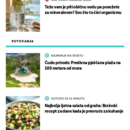
NIJE UVIJEK NAJBOLJI IZBOR
Teže vam je piti običnu vodu pa posežete
za mineralnom? Evo što to čini organizmu
PUTOVANJA
NAJMANJA NA SVIJETU
Čudo prirode: Predivna pješčana plaža na
100 metara od mora
GOTOVO ZA 15 MINUTA
Najbolja ljetna salata od graha: Brzinski
recept za dane kada je prevruće za kuhanje