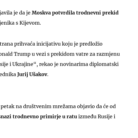
avila je da je
Moskva potvrdila trodnevni prekid
jenika s Kijevom.
rana prihvaća inicijativu koju je predložio
UKLJUČITE NOTIFIKACIJE
onald Trump u vezi s prekidom vatre za razmjenu
ije i Ukrajine“, rekao je novinarima diplomatski
jednika
Jurij Ušakov
.
u petak na društvenim mrežama objavio da će od
nazi ​​trodnevno primirje u ratu
između Rusije i