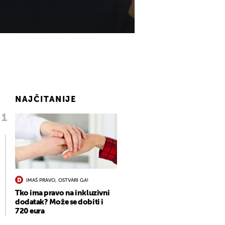
NAJČITANIJE
IMAŠ PRAVO, OSTVARI GA!
Tko ima pravo na inkluzivni
dodatak? Može se dobiti i
720 eura