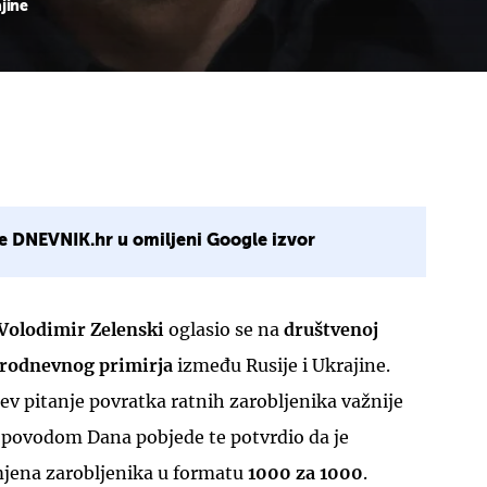
jine
e DNEVNIK.hr u omiljeni Google izvor
Volodimir Zelenski
oglasio se na
društvenoj
trodnevnog primirja
između Rusije i Ukrajine.
jev pitanje povratka ratnih zarobljenika važnije
povodom Dana pobjede te potvrdio da je
jena zarobljenika u formatu
1000 za 1000
.