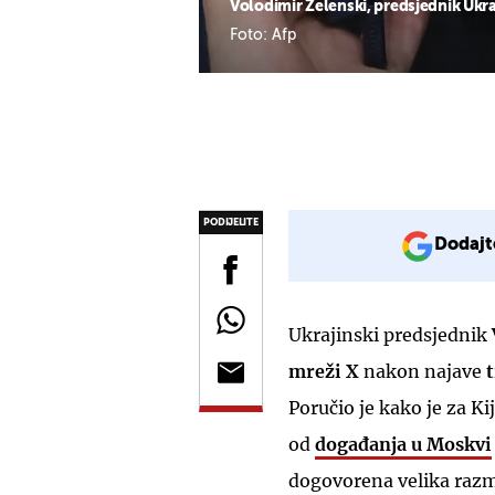
Volodimir Zelenski, predsjednik Ukra
Foto: Afp
PODIJELITE
Dodajt
Ukrajinski predsjednik
mreži X
nakon najave
Poručio je kako je za Ki
od
događanja u Moskvi
dogovorena velika razm