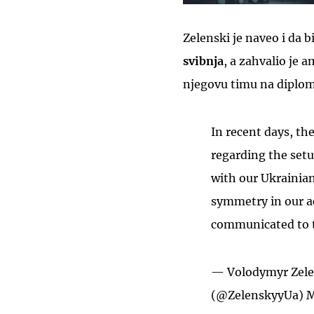
Zelenski je naveo i da b
svibnja
, a zahvalio je
njegovu timu na diplo
In recent days, th
regarding the set
with our Ukrainian
symmetry in our ac
communicated to t
— Volodymyr Zel
(@ZelenskyyUa)
M