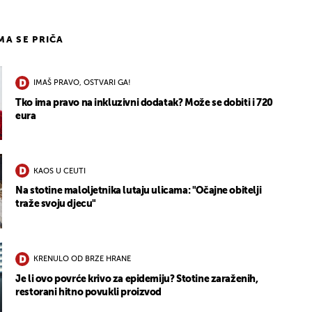
IMA SE PRIČA
IMAŠ PRAVO, OSTVARI GA!
Tko ima pravo na inkluzivni dodatak? Može se dobiti i 720
eura
KAOS U CEUTI
Na stotine maloljetnika lutaju ulicama: "Očajne obitelji
traže svoju djecu"
KRENULO OD BRZE HRANE
Je li ovo povrće krivo za epidemiju? Stotine zaraženih,
restorani hitno povukli proizvod