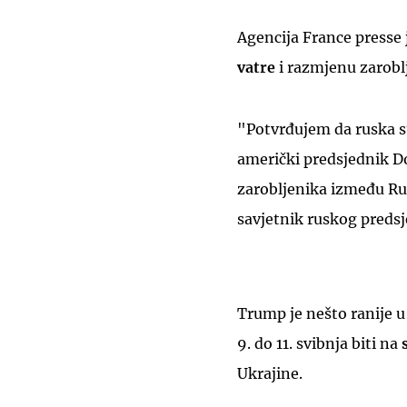
Agencija France presse j
vatre
i razmjenu zarobl
"Potvrđujem da ruska st
američki predsjednik D
zarobljenika između Rus
savjetnik ruskog preds
Trump je nešto ranije 
9. do 11. svibnja biti na
s
Ukrajine.