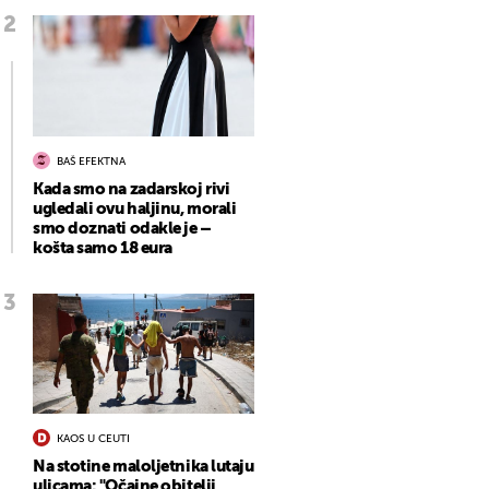
BAŠ EFEKTNA
Kada smo na zadarskoj rivi
ugledali ovu haljinu, morali
smo doznati odakle je –
košta samo 18 eura
KAOS U CEUTI
Na stotine maloljetnika lutaju
ulicama: "Očajne obitelji