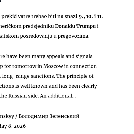
i prekid vatre trebao biti na snaz
i 9., 10. i 11.
 američkom predsjedniku
Donaldu Trumpu
i
matskom posredovanju u pregovorima.
ere have been many appeals and signals
up for tomorrow in Moscow in connection
 long-range sanctions. The principle of
tions is well known and has been clearly
he Russian side. An additional…
enskyy / Володимир Зеленський
ay 8, 2026