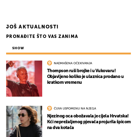
JOŠ AKTUALNOSTI
PRONAĐITE ŠTO VAS ZANIMA
SHOW
NADMAŠENA OČEKIVANJA
Thompson ruši brojke i u Vukovaru!
UKLJUČITE NOTIFIKACIJE
Objavljeno koliko je ulaznica prodano u
kratkom vremenu
ČUVA USPOMENU NA NJEGA
Njezinog oca obožavala je cijela Hrvatska!
Kći neprežaljenog pjevača projurila špicom
na dva kotača