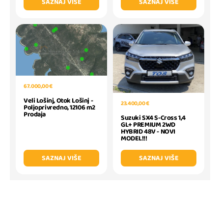
SAZNAJ VIŠE
SAZNAJ VIŠE
67.000,00 €
Veli Lošinj, Otok Lošinj -
23.400,00 €
Poljoprivredno, 12106 m2
Prodaja
Suzuki SX4 S-Cross 1,4
GL+ PREMIUM 2WD
HYBRID 48V - NOVI
MODEL!!!
SAZNAJ VIŠE
SAZNAJ VIŠE