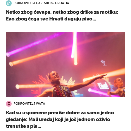
POKROVITELJ CARLSBERG CROATIA
Netko zbog ćevapa, netko zbog drške za motiku:
Evo zbog čega sve Hrvati duguju pivo...
POKROVITELJ WATA
Kad su uspomene previše dobre za samo jedno
gledanje: Mali uređaj koji je još jednom oživio
trenutke s ple...