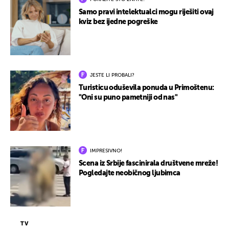
Samo pravi intelektualci mogu riješiti ovaj
kviz bez ijedne pogreške
JESTE LI PROBALI?
Turisticu oduševila ponuda u Primoštenu:
"Oni su puno pametniji od nas"
IMPRESIVNO!
Scena iz Srbije fascinirala društvene mreže!
Pogledajte neobičnog ljubimca
TV