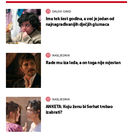
DALEKI GRAD
Ima tek šest godina, a već je jedan od
najnagrađivanijih dječjih glumaca
NASLJEDNIK
Rade mu iza leđa, a on toga nije svjestan
NASLJEDNIK
ANKETA: Koju ženu bi Serhat trebao
izabrati?