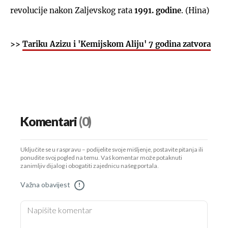
revolucije nakon Zaljevskog rata
1991. godine
. (Hina)
>>
Tariku Azizu i 'Kemijskom Aliju' 7 godina zatvora
Komentari
(0)
Uključite se u raspravu – podijelite svoje mišljenje, postavite pitanja ili
ponudite svoj pogled na temu. Vaš komentar može potaknuti
zanimljiv dijalog i obogatiti zajednicu našeg portala.
Važna obavijest
!