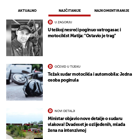
AKTUALNO
NAJČITANIJE
NAJKOMENTIRANIJE
U ZAGORJU
U teškoj nesreći poginuo vatrogasac i
motociklst Matija: "Ostavio je trag"
OČEVID U TIJEKU
Težak sudar motocikla i automobila: Jedna
osoba poginula
NOVI DETALJI
Ministar objavio nove detalje o sudaru
vlakova! Dvadeset je ozlijeđenih, mlađa
žena na intenzivnoj