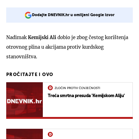
Dodajte DNEVNIK.hr u omiljeni Google izvor
Nadimak
Kemijski Ali
dobio je zbog čestog korištenja
otrovnog plina u akcijama protiv kurdskog
stanovništva.
PROČITAJTE I OVO
ZLOČIN PROTIV ČOVJEČNOSTI
Treća smrtna presuda 'Kemijskom Aliju'