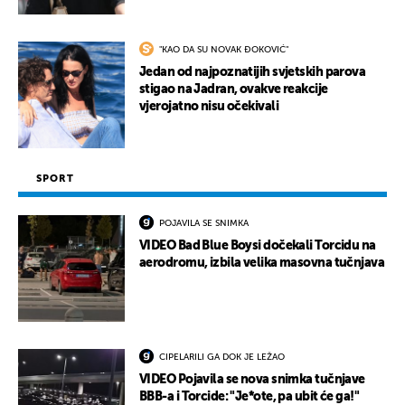
"KAO DA SU NOVAK ĐOKOVIĆ"
Jedan od najpoznatijih svjetskih parova
stigao na Jadran, ovakve reakcije
vjerojatno nisu očekivali
SPORT
POJAVILA SE SNIMKA
VIDEO Bad Blue Boysi dočekali Torcidu na
aerodromu, izbila velika masovna tučnjava
CIPELARILI GA DOK JE LEŽAO
VIDEO Pojavila se nova snimka tučnjave
BBB-a i Torcide: "Je*ote, pa ubit će ga!"