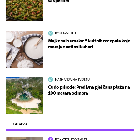
sa špekom
BON APPETIT!
Majke svih umaka: 5 kultnih recepata koje
moraju znati svi kuhari
NAJMANJA NA SVIJETU
Čudo prirode: Predivna pješčana plaža na
100 metara od mora
ZABAVA
POKAŽITE ŠTO ZNATE!