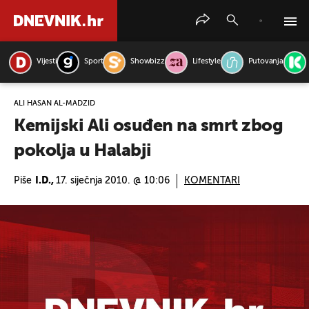
Vijesti
Sport
Showbizz
Lifestyle
Putovanja
PRETRAŽITE VIJESTI
ALI HASAN AL-MADŽID
Kemijski Ali osuđen na smrt zbog
pokolja u Halabji
Piše
I.D.,
17. siječnja 2010. @ 10:06
KOMENTARI