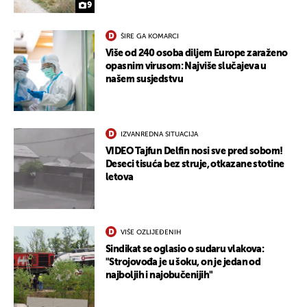
9
ŠIRE GA KOMARCI
Više od 240 osoba diljem Europe zaraženo
opasnim virusom: Najviše slučajeva u
našem susjedstvu
IZVANREDNA SITUACIJA
VIDEO Tajfun Delfin nosi sve pred sobom!
Deseci tisuća bez struje, otkazane stotine
letova
VIŠE OZLIJEĐENIH
Sindikat se oglasio o sudaru vlakova:
"Strojovođa je u šoku, on je jedan od
najboljih i najobučenijih"