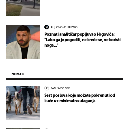
AU, OVO JE RUŽNO
Poznati analitičar popljuvao Hrgovića:
"Lako ga je pogoditi, ne kreće se, ne koristi
noge..."
NOVAC
SAM SVOJ ŠEF
Šest poslova koje možete pokrenuti od
kuće uz minimalna ulaganja