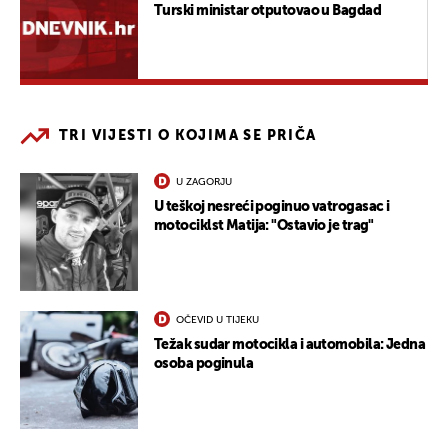
Turski ministar otputovao u Bagdad
TRI VIJESTI O KOJIMA SE PRIČA
U ZAGORJU
U teškoj nesreći poginuo vatrogasac i
motociklst Matija: "Ostavio je trag"
OČEVID U TIJEKU
Težak sudar motocikla i automobila: Jedna
osoba poginula