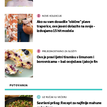
NOVE KOLEKCIJE
Ako su vam dosadile “obične” plave
traperice, ove jeseni dolazite na svoje -
izdvajamo 15 hit modela
PREJEDNOSTAVNO ZA SLOŽITI
Ovo je pravi ljetni tiramisu s limunom i
borovnicama – baš osvježava i jako je fin
PUTOVANJA
UZ RUČAK ILI VEČERU
Savršeni prilog: Recept za najfinije mahune