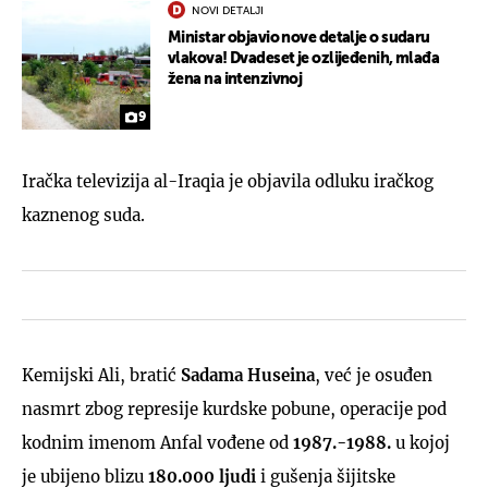
NOVI DETALJI
Ministar objavio nove detalje o sudaru
vlakova! Dvadeset je ozlijeđenih, mlađa
žena na intenzivnoj
9
Iračka televizija al-Iraqia je objavila odluku iračkog
kaznenog suda.
Kemijski Ali, bratić
Sadama Huseina
, već je osuđen
nasmrt zbog represije kurdske pobune, operacije pod
kodnim imenom Anfal vođene od
1987.-1988.
u kojoj
je ubijeno blizu
180.000 ljudi
i gušenja šijitske