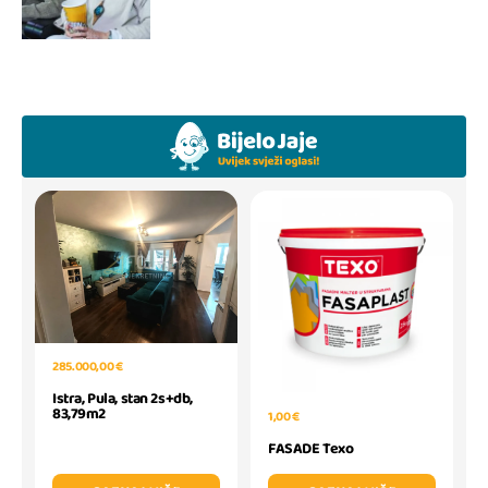
285.000,00 €
Istra, Pula, stan 2s+db,
83,79m2
1,00 €
FASADE Texo