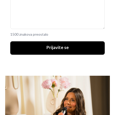
1500 znakova preostalo
Prijavite se