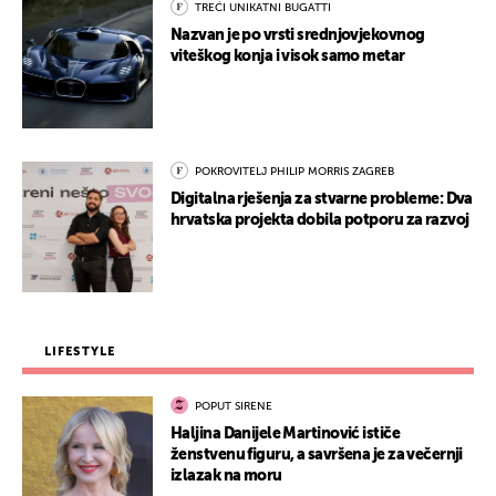
TREĆI UNIKATNI BUGATTI
Nazvan je po vrsti srednjovjekovnog
viteškog konja i visok samo metar
POKROVITELJ PHILIP MORRIS ZAGREB
Digitalna rješenja za stvarne probleme: Dva
hrvatska projekta dobila potporu za razvoj
LIFESTYLE
POPUT SIRENE
Haljina Danijele Martinović ističe
ženstvenu figuru, a savršena je za večernji
izlazak na moru