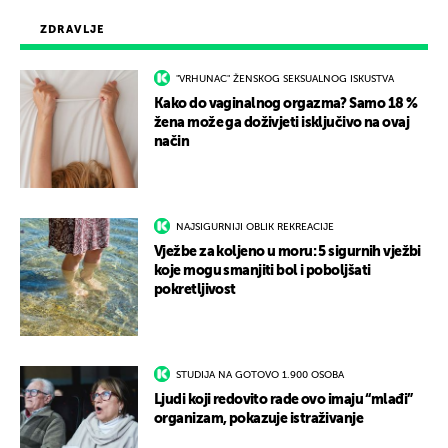
ZDRAVLJE
"VRHUNAC" ŽENSKOG SEKSUALNOG ISKUSTVA
Kako do vaginalnog orgazma? Samo 18 %
žena može ga doživjeti isključivo na ovaj
način
NAJSIGURNIJI OBLIK REKREACIJE
Vježbe za koljeno u moru: 5 sigurnih vježbi
koje mogu smanjiti bol i poboljšati
pokretljivost
STUDIJA NA GOTOVO 1.900 OSOBA
Ljudi koji redovito rade ovo imaju “mlađi”
organizam, pokazuje istraživanje