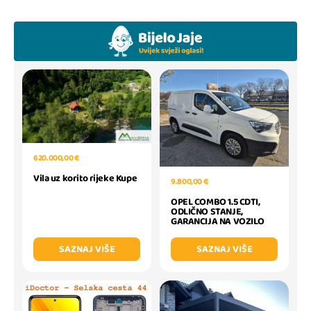
620.000,00 €
Vila uz korito rijeke Kupe
9.800,00 €
OPEL COMBO 1.5 CDTI,
ODLIČNO STANJE,
GARANCIJA NA VOZILO
SAZNAJ VIŠE
SAZNAJ VIŠE