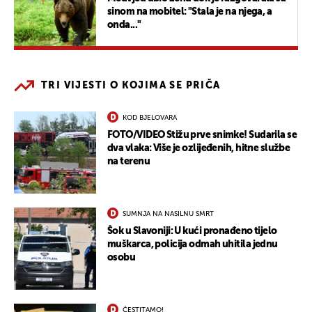
sinom na mobitel: "Stala je na njega, a
onda..."
TRI VIJESTI O KOJIMA SE PRIČA
KOD BJELOVARA
FOTO/VIDEO Stižu prve snimke! Sudarila se
dva vlaka: Više je ozlijeđenih, hitne službe
na terenu
SUMNJA NA NASILNU SMRT
Šok u Slavoniji: U kući pronađeno tijelo
muškarca, policija odmah uhitila jednu
osobu
ČESTITAMO!