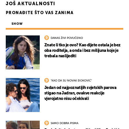
JOŠ AKTUALNOSTI
PRONAĐITE ŠTO VAS ZANIMA
SHOW
DANAS ŽIVI POVUČENO
Znate li tko je ovo? Kao dijete ostala je bez
oba roditelja, a onda i bez milijuna koje je
trebala naslijediti
UKLJUČITE NOTIFIKACIJE
"KAO DA SU NOVAK ĐOKOVIĆ"
Jedan od najpoznatijih svjetskih parova
stigao na Jadran, ovakve reakcije
vjerojatno nisu očekivali
SAMO DOBRA PISMA