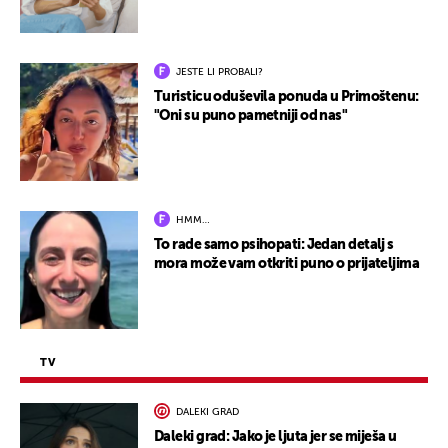
JESTE LI PROBALI?
Turisticu oduševila ponuda u Primoštenu:
"Oni su puno pametniji od nas"
HMM…
To rade samo psihopati: Jedan detalj s
mora može vam otkriti puno o prijateljima
TV
DALEKI GRAD
Daleki grad: Jako je ljuta jer se miješa u