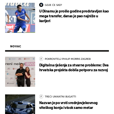
GDJE ĆE SAD?
U Dinamu je prošle godine predstavljen kao
mega transfer, danas je pao najniže u
karijeri
NOVAC
POKROVITELJ PHILIP MORRIS ZAGREB
Digitalna rješenja za stvarne probleme: Dva
hrvatska projekta dobila potporu za razvoj
TREĆI UNIKATNI BUGATTI
Nazvan je po vrsti srednjovjekovnog
viteškog konja i visok samo metar