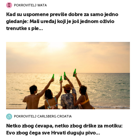
POKROVITELJ WATA
Kad su uspomene previše dobre za samo jedno
gledanje: Mali uređaj koji je još jednom oživio
trenutke s ple...
POKROVITELJ CARLSBERG CROATIA
Netko zbog ćevapa, netko zbog drške za motiku:
Evo zbog čega sve Hrvati duguju pivo...