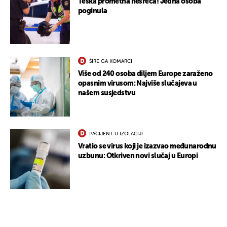
Teška prometna nesreća! Jedna osoba
poginula
ŠIRE GA KOMARCI
Više od 240 osoba diljem Europe zaraženo
opasnim virusom: Najviše slučajeva u
našem susjedstvu
PACIJENT U IZOLACIJI
Vratio se virus koji je izazvao međunarodnu
uzbunu: Otkriven novi slučaj u Europi