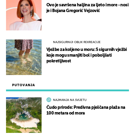
Ovo je savršena haljina za ljeto i more - nosi
je i Bojana Gregorić Vejzović
NAJSIGURNIJI OBLIK REKREACIJE
Vježbe za koljeno u moru: 5 sigurnih vježbi
koje mogu smanjiti bol i poboljšati
pokretljivost
PUTOVANJA
NAJMANJA NA SVIJETU
Čudo prirode: Predivna pješčana plaža na
100 metara od mora