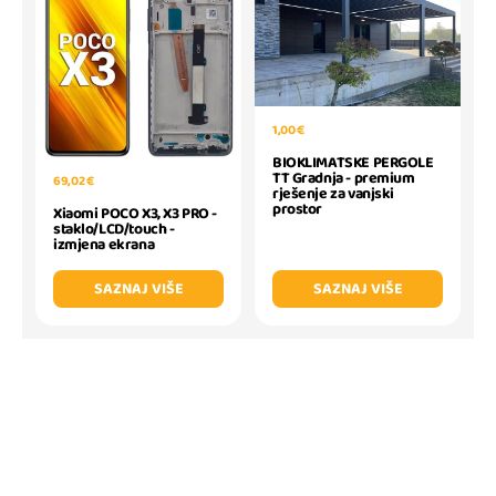
1,00 €
BIOKLIMATSKE PERGOLE
TT Gradnja - premium
69,02 €
rješenje za vanjski
prostor
Xiaomi POCO X3, X3 PRO -
staklo/LCD/touch -
izmjena ekrana
SAZNAJ VIŠE
SAZNAJ VIŠE