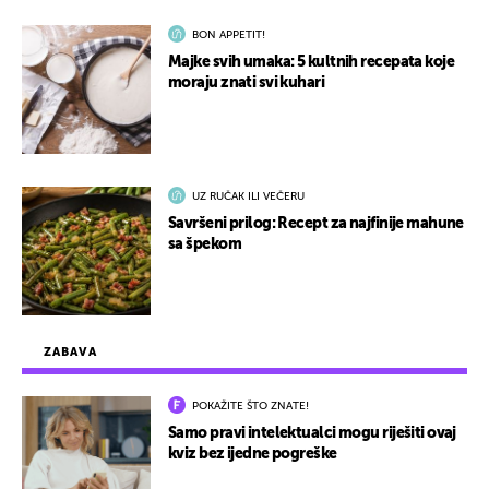
BON APPETIT!
Majke svih umaka: 5 kultnih recepata koje
moraju znati svi kuhari
UZ RUČAK ILI VEČERU
Savršeni prilog: Recept za najfinije mahune
sa špekom
ZABAVA
POKAŽITE ŠTO ZNATE!
Samo pravi intelektualci mogu riješiti ovaj
kviz bez ijedne pogreške