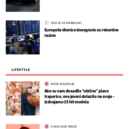
OVO JE 10 NAJBOLJIH
Europske dionice dosegnule su rekordne
razine
LIFESTYLE
NOVE KOLEKCIJE
Ako su vam dosadile “obične” plave
traperice, ove jeseni dolazite na svoje -
izdvajamo 15 hit modela
U NOJ NIJE VRUĆE