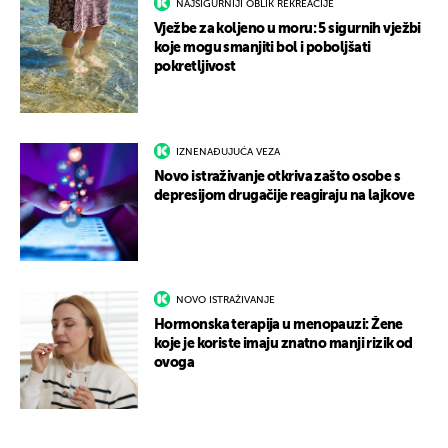
NAJSIGURNIJI OBLIK REKREACIJE
Vježbe za koljeno u moru: 5 sigurnih vježbi
koje mogu smanjiti bol i poboljšati
pokretljivost
IZNENAĐUJUĆA VEZA
Novo istraživanje otkriva zašto osobe s
depresijom drugačije reagiraju na lajkove
NOVO ISTRAŽIVANJE
Hormonska terapija u menopauzi: Žene
koje je koriste imaju znatno manji rizik od
ovoga