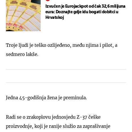
Izvučen je Eurojackpot od čak 32,6 milijuna
eura: Doznajte gdje idu bogati dobitci u
Hrvatskoj
Troje ljudi je teško ozlijeđeno, među njima i pilot, a
sedmero lakše.
Jedna 45-godišnja žena je preminula.
Radi se o zrakoplovu jednosjedu Z-37 češke
proizvodnje, koji je ranije služio za zaprašivanje