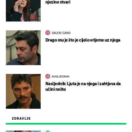
njezine stvari
DALEKI GRAD
Drago mu je što je cijelo vrijeme uz njega
NASLJEDNIK
Nasljednik: Ljuta je na njega i zahtjeva da
učini nešto
ZDRAVLJE