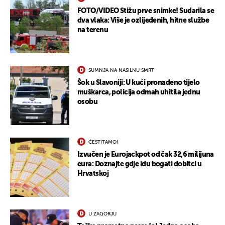
FOTO/VIDEO Stižu prve snimke! Sudarila se
dva vlaka: Više je ozlijeđenih, hitne službe
na terenu
SUMNJA NA NASILNU SMRT
Šok u Slavoniji: U kući pronađeno tijelo
muškarca, policija odmah uhitila jednu
osobu
ČESTITAMO!
Izvučen je Eurojackpot od čak 32,6 milijuna
eura: Doznajte gdje idu bogati dobitci u
Hrvatskoj
U ZAGORJU