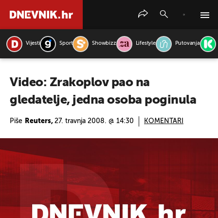
Vijesti
Sport
Showbizz
Lifestyle
Putovanja
PRETRAŽITE VIJESTI
Video: Zrakoplov pao na
gledatelje, jedna osoba poginula
Piše
Reuters,
27. travnja 2008. @ 14:30
KOMENTARI