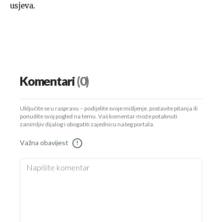
usjeva.
Komentari
(0)
Uključite se u raspravu – podijelite svoje mišljenje, postavite pitanja ili
ponudite svoj pogled na temu. Vaš komentar može potaknuti
zanimljiv dijalog i obogatiti zajednicu našeg portala.
Važna obavijest
!