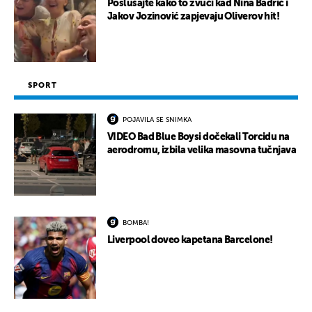
Poslušajte kako to zvuči kad Nina Badrić i
Jakov Jozinović zapjevaju Oliverov hit!
SPORT
POJAVILA SE SNIMKA
VIDEO Bad Blue Boysi dočekali Torcidu na
aerodromu, izbila velika masovna tučnjava
BOMBA!
Liverpool doveo kapetana Barcelone!