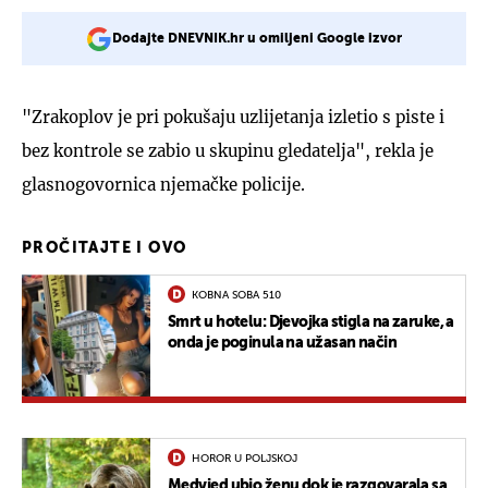
Dodajte DNEVNIK.hr u omiljeni Google izvor
"Zrakoplov je pri pokušaju uzlijetanja izletio s piste i
bez kontrole se zabio u skupinu gledatelja", rekla je
glasnogovornica njemačke policije.
PROČITAJTE I OVO
KOBNA SOBA 510
Smrt u hotelu: Djevojka stigla na zaruke, a
onda je poginula na užasan način
HOROR U POLJSKOJ
Medvjed ubio ženu dok je razgovarala sa