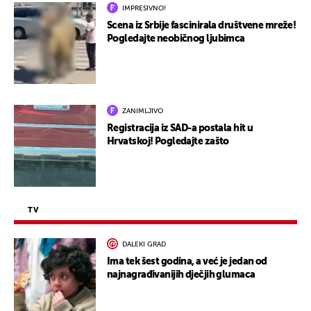
IMPRESIVNO!
Scena iz Srbije fascinirala društvene mreže!
Pogledajte neobičnog ljubimca
ZANIMLJIVO
Registracija iz SAD-a postala hit u
Hrvatskoj! Pogledajte zašto
TV
DALEKI GRAD
Ima tek šest godina, a već je jedan od
najnagrađivanijih dječjih glumaca