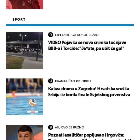
SPORT
CIPELARILI GA DOK JE LEŽAO
VIDEO Pojavila se nova snimka tučnjave
BBB-a i Torcide: "Je*ote, pa ubit će ga!"
DRAMATIČAN PREOKRET
Kakva drama u Zagrebu! Hrvatska srušila
Srbiju i izborila finale Svjetskog prvenstva
AU, OVO JE RUŽNO
Poznati analitičar popljuvao Hrgovića: