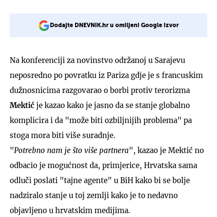
Dodajte DNEVNIK.hr u omiljeni Google izvor
Na konferenciji za novinstvo održanoj u Sarajevu
neposredno po povratku iz Pariza gdje je s francuskim
dužnosnicima razgovarao o borbi protiv terorizma
Mektić
je kazao kako je jasno da se stanje globalno
komplicira i da "može biti ozbiljnijih problema" pa
stoga mora biti više suradnje.
"
Potrebno nam je što više partnera
", kazao je Mektić no
odbacio je mogućnost da, primjerice, Hrvatska sama
odluči poslati "tajne agente" u BiH kako bi se bolje
nadziralo stanje u toj zemlji kako je to nedavno
objavljeno u hrvatskim medijima.