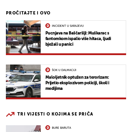
PROČITAJTE I OVO
INCIDENT U SARAJEVU
Pucnjava na Baščaršiji: Muškarac s
fantomkom ispalio više hitaca, ljudi
bježali u panici
ŠOK U DALMACIJI
Maloljetnik optužen za terorizam:
Prijetio eksplozivom policiji, školi i
medijima
TRI VIJESTI O KOJIMA SE PRIČA
BURE BARUTA