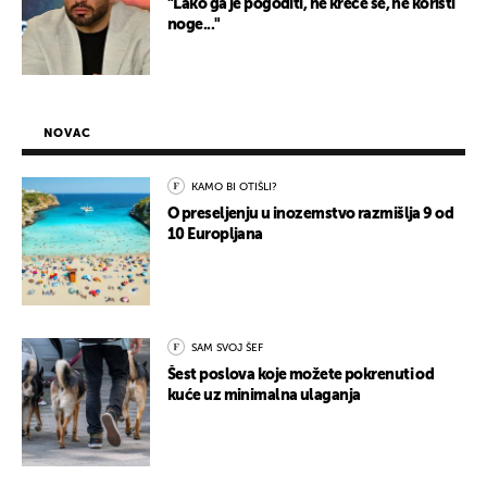
"Lako ga je pogoditi, ne kreće se, ne koristi
noge..."
NOVAC
KAMO BI OTIŠLI?
O preseljenju u inozemstvo razmišlja 9 od
10 Europljana
SAM SVOJ ŠEF
Šest poslova koje možete pokrenuti od
kuće uz minimalna ulaganja