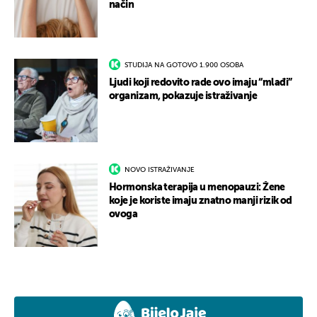
način
STUDIJA NA GOTOVO 1.900 OSOBA
Ljudi koji redovito rade ovo imaju “mlađi”
organizam, pokazuje istraživanje
NOVO ISTRAŽIVANJE
Hormonska terapija u menopauzi: Žene
koje je koriste imaju znatno manji rizik od
ovoga