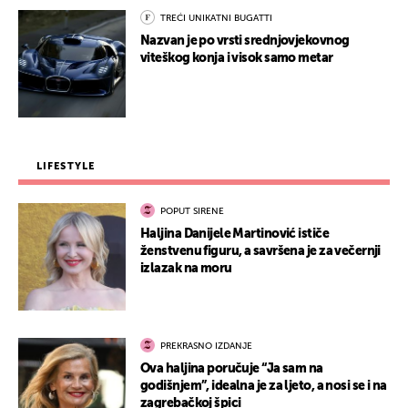
TREĆI UNIKATNI BUGATTI
Nazvan je po vrsti srednjovjekovnog
viteškog konja i visok samo metar
LIFESTYLE
POPUT SIRENE
Haljina Danijele Martinović ističe
ženstvenu figuru, a savršena je za večernji
izlazak na moru
PREKRASNO IZDANJE
Ova haljina poručuje “Ja sam na
godišnjem”, idealna je za ljeto, a nosi se i na
zagrebačkoj špici