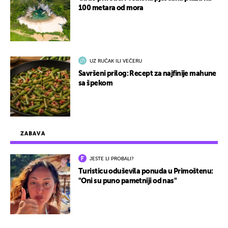
100 metara od mora
UZ RUČAK ILI VEČERU
Savršeni prilog: Recept za najfinije mahune
sa špekom
ZABAVA
JESTE LI PROBALI?
Turisticu oduševila ponuda u Primoštenu:
"Oni su puno pametniji od nas"