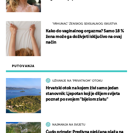
"VRHUNAC" ŽENSKOG SEKSUALNOG ISKUSTVA
Kako do vaginalnog orgazma? Samo 18 %
žena može ga doživjeti isključivo na ovaj
način
PUTOVANJA
UŽIVANJE NA "PRIVATNOM" OTOKU
Hrvatski otok na kojem živi samo jedan
stanovnik: Ljepotan koji je diljem svijeta
poznat po svojem "bijelom zlatu"
NAJMANJA NA SVIJETU
Čudo prirode: Predivna pješčana plaža na