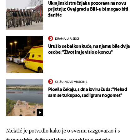
Ukrajinski stručnjak upozorava na novu
prijetnju: Ovaj grad u BiH-u bi mogao biti
žarište
DRAMA U RIJECI
Urušio se balkon kuće, na njemu bile dvije
osobe: "Život im je visio o koncu"
STIŽU NOVE VRUĆINE
Plovila čekaju, s dna izviru čuda: "Nekad
sam se tu kupao, sad igram nogomet"
Mektić je potvrdio kako je o svemu razgovarao i s