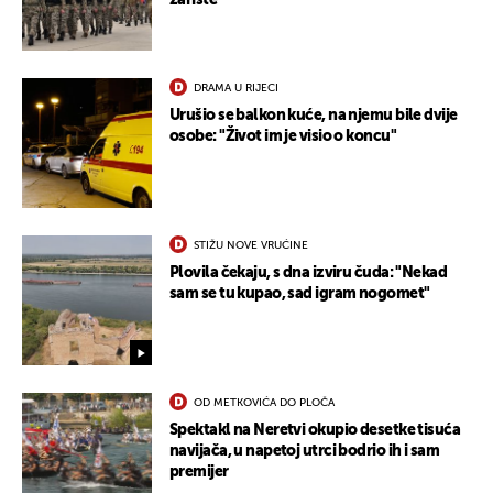
žarište
DRAMA U RIJECI
Urušio se balkon kuće, na njemu bile dvije
osobe: "Život im je visio o koncu"
STIŽU NOVE VRUĆINE
Plovila čekaju, s dna izviru čuda: "Nekad
sam se tu kupao, sad igram nogomet"
OD METKOVIĆA DO PLOČA
Spektakl na Neretvi okupio desetke tisuća
navijača, u napetoj utrci bodrio ih i sam
premijer