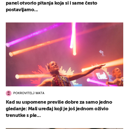
panel otvorio pitanja koja si i same često
postavljamo...
POKROVITELJ WATA
Kad su uspomene previše dobre za samo jedno
gledanje: Mali uređaj koji je još jednom oživio
trenutke s ple...