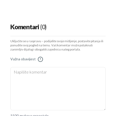
Komentari
(0)
Uključite se u raspravu – podijelite svoje mišljenje, postavite pitanja ili
ponudite svoj pogled na temu. Vaš komentar može potaknuti
zanimljiv dijalog i obogatiti zajednicu našeg portala.
Važna obavijest
!
1500 znakova preostalo