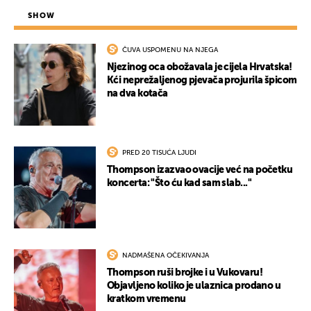
SHOW
ČUVA USPOMENU NA NJEGA
Njezinog oca obožavala je cijela Hrvatska!
Kći neprežaljenog pjevača projurila špicom
na dva kotača
PRED 20 TISUĆA LJUDI
Thompson izazvao ovacije već na početku
koncerta: "Što ću kad sam slab..."
NADMAŠENA OČEKIVANJA
Thompson ruši brojke i u Vukovaru!
Objavljeno koliko je ulaznica prodano u
kratkom vremenu