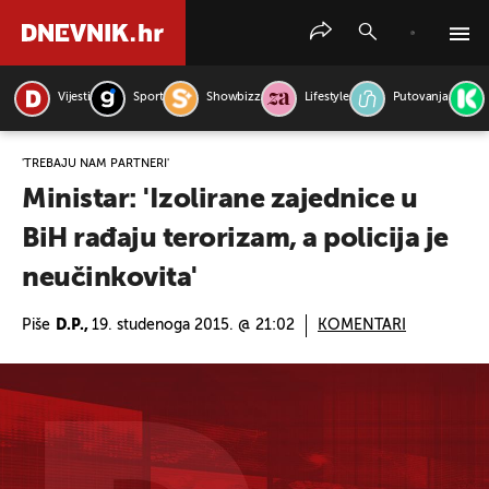
Vijesti
Sport
Showbizz
Lifestyle
Putovanja
PRETRAŽITE VIJESTI
'TREBAJU NAM PARTNERI'
Ministar: 'Izolirane zajednice u
BiH rađaju terorizam, a policija je
neučinkovita'
Piše
D.P.,
19. studenoga 2015. @ 21:02
KOMENTARI