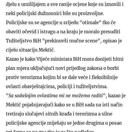
djelu s umišljajem a sve ranije ocjene koje su iznosili i
neki policijski dužnosnici bile su proizvoljne.
Policijske su se agencije u srijedu "otimale" tko će
obaviti očevid i istragu a na kraju je moralo presuditi
Tužiteljstvo BiH "prekinuvši mučne scene", opisao je
cijelu situaciju Mektić.
Kazao je kako Vijeće ministara BiH mora donijeti hitni
plan mjera uključujući novi prijedlog zakona o borbi
protiv terorizma kojim bi se dale veće i fleksibilnije
ovlasti obavještajcima, policiji i tužiteljstvima.
"
Sa sadašnjim ovlastima mi ne možemo raditi
", kazao je
Mektić pojašnjavajući kako se u BiH sada na isti način
tretiraju slučajevi sitnih krađa i terorizma a silne
policijske agencije miješaju se jedne drugima u posao