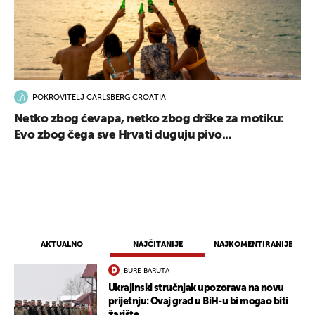
POKROVITELJ CARLSBERG CROATIA
Netko zbog ćevapa, netko zbog drške za motiku:
Evo zbog čega sve Hrvati duguju pivo...
AKTUALNO
NAJČITANIJE
NAJKOMENTIRANIJE
BURE BARUTA
Ukrajinski stručnjak upozorava na novu
prijetnju: Ovaj grad u BiH-u bi mogao biti