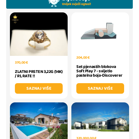
204,00 €
370,00 €
Set pjenastih blokova
Soft Play 7 - svijetlo
ZLATNI PRSTEN 3,22G (14K)
pastelna boja-Discoverer
/ R1, RATE !!
SAZNAJ VIŠE
SAZNAJ VIŠE
320.000,00 €