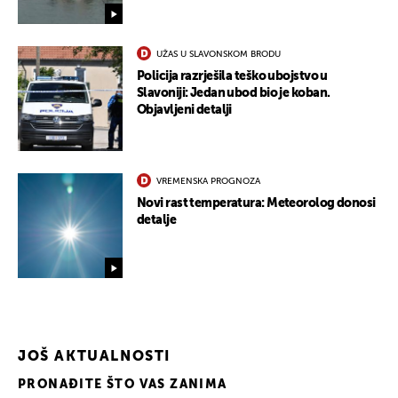
UŽAS U SLAVONSKOM BRODU
Policija razrješila teško ubojstvo u
Slavoniji: Jedan ubod bio je koban.
Objavljeni detalji
VREMENSKA PROGNOZA
Novi rast temperatura: Meteorolog donosi
detalje
JOŠ AKTUALNOSTI
PRONAĐITE ŠTO VAS ZANIMA