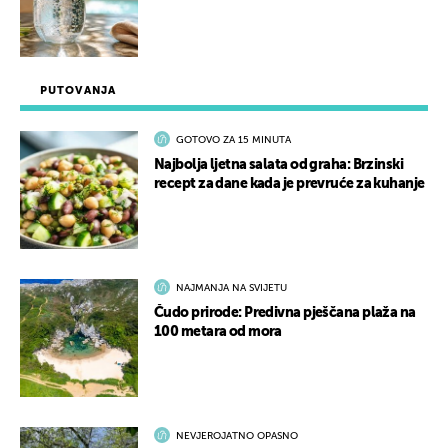
PUTOVANJA
GOTOVO ZA 15 MINUTA
Najbolja ljetna salata od graha: Brzinski
recept za dane kada je prevruće za kuhanje
NAJMANJA NA SVIJETU
Čudo prirode: Predivna pješčana plaža na
100 metara od mora
NEVJEROJATNO OPASNO