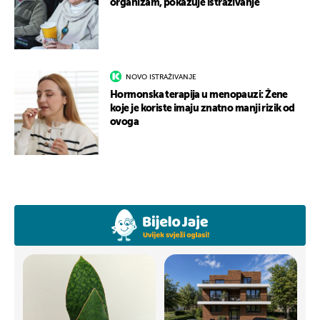
organizam, pokazuje istraživanje
NOVO ISTRAŽIVANJE
Hormonska terapija u menopauzi: Žene
koje je koriste imaju znatno manji rizik od
ovoga