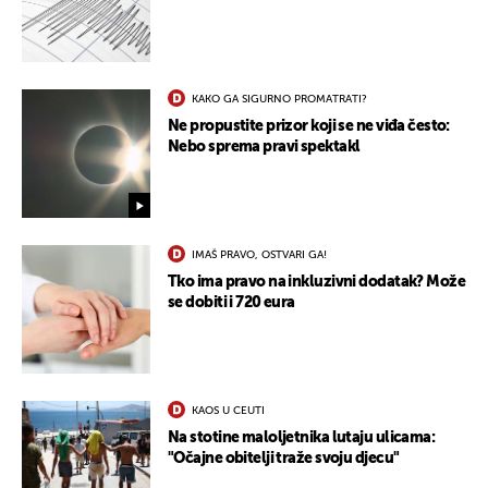
KAKO GA SIGURNO PROMATRATI?
Ne propustite prizor koji se ne viđa često:
Nebo sprema pravi spektakl
IMAŠ PRAVO, OSTVARI GA!
Tko ima pravo na inkluzivni dodatak? Može
se dobiti i 720 eura
KAOS U CEUTI
Na stotine maloljetnika lutaju ulicama:
"Očajne obitelji traže svoju djecu"