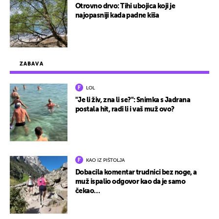
Otrovno drvo: Tihi ubojica koji je
najopasniji kada padne kiša
ZABAVA
LOL
"Je li živ, zna li se?": Snimka s Jadrana
postala hit, radi li i vaš muž ovo?
KAO IZ PIŠTOLJA
Dobacila komentar trudnici bez noge, a
muž ispalio odgovor kao da je samo
čekao…