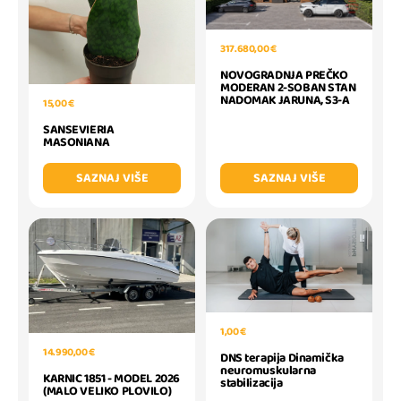
317.680,00 €
NOVOGRADNJA PREČKO
MODERAN 2-SOBAN STAN
NADOMAK JARUNA, S3-A
15,00 €
SANSEVIERIA
MASONIANA
SAZNAJ VIŠE
SAZNAJ VIŠE
1,00 €
14.990,00 €
DNS terapija Dinamička
neuromuskularna
KARNIC 1851 - MODEL 2026
stabilizacija
(MALO VELIKO PLOVILO)