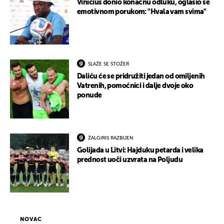
Vinicius donio konačnu odluku, oglasio se
emotivnom porukom: "Hvala vam svima"
SLAŽE SE STOŽER
Daliću će se pridružiti jedan od omiljenih
Vatrenih, pomoćnici i dalje dvoje oko
ponude
ŽALGIRIS RAZBIJEN
Golijada u Litvi: Hajduku petarda i velika
prednost uoči uzvrata na Poljudu
NOVAC