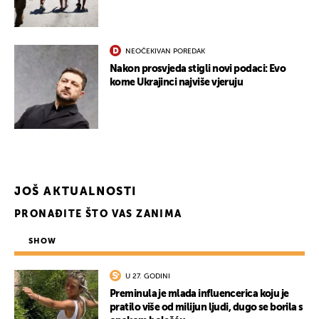
NEOČEKIVAN POREDAK
UKLJUČITE NOTIFIKACIJE
Nakon prosvjeda stigli novi podaci: Evo
kome Ukrajinci najviše vjeruju
JOŠ AKTUALNOSTI
PRONAĐITE ŠTO VAS ZANIMA
SHOW
U 27. GODINI
Preminula je mlada influencerica koju je
pratilo više od milijun ljudi, dugo se borila s