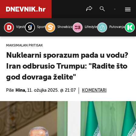
Vijesti
Sport
Showbizz
Lifestyle
Putovanja
PRETRAŽITE VIJESTI
MAKSIMALAN PRITISAK
Nuklearni sporazum pada u vodu?
Iran odbrusio Trumpu: "Radite što
god dovraga želite"
Piše
Hina,
11. ožujka 2025. @ 21:07
KOMENTARI