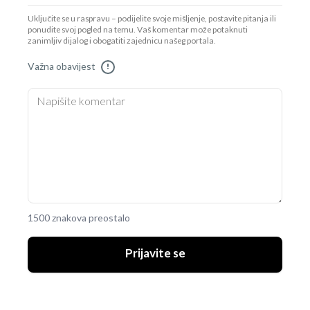
Uključite se u raspravu – podijelite svoje mišljenje, postavite pitanja ili
ponudite svoj pogled na temu. Vaš komentar može potaknuti
zanimljiv dijalog i obogatiti zajednicu našeg portala.
Važna obavijest
!
1500 znakova preostalo
Prijavite se