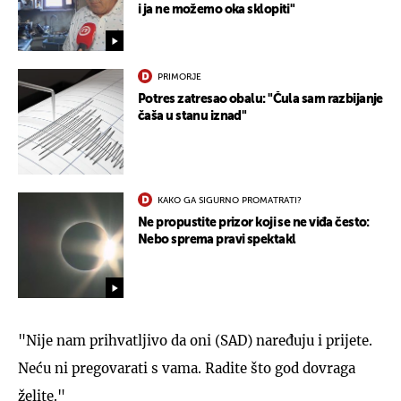
i ja ne možemo oka sklopiti"
PRIMORJE
Potres zatresao obalu: "Čula sam razbijanje
čaša u stanu iznad"
KAKO GA SIGURNO PROMATRATI?
Ne propustite prizor koji se ne viđa često:
Nebo sprema pravi spektakl
"Nije nam prihvatljivo da oni (SAD) naređuju i prijete.
Neću ni pregovarati s vama. Radite što god dovraga
želite."