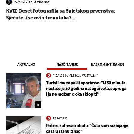
POKROVITELJ HISENSE
KVIZ Deset fotografija sa Svjetskog prvenstva:
Sjećate li se ovih trenutaka?...
AKTUALNO
NAJČITANIJE
NAJKOMENTIRANIJE
"I DALJE SU PLESALI, VRIŠTALI..."
Turisti mu zapalili apartman: "U 30 minuta
nestalo je 50 godina našeg života, supruga
i ja ne možemo oka sklopiti"
PRIMORJE
Potres zatresao obalu: "Čula sam razbijanje
čaša u stanu iznad"