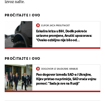
izvoz nafte.
PROČITAJTE I OVO
EUFOR JAČA PRISUTNOST
Eskalira kriza u BiH, Dodik pokreće
ustavne promjene, Anušić upozorava:
"Ovako ozbiljno nije bilo od
Domovinskog rata"
PROČITAJTE I OVO
DOGOVOR IZ SAUDIJSKE ARABIJE
Pao dogovor između SAD-a i Ukrajine,
Kijev pristao na primirje, SAD vraća vojnu
pomoć: "Sada je sve na Rusiji"