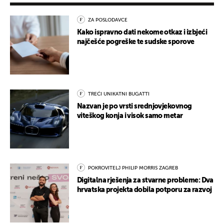
ZA POSLODAVCE
Kako ispravno dati nekome otkaz i izbjeći
najčešće pogreške te sudske sporove
TREĆI UNIKATNI BUGATTI
Nazvan je po vrsti srednjovjekovnog
viteškog konja i visok samo metar
POKROVITELJ PHILIP MORRIS ZAGREB
Digitalna rješenja za stvarne probleme: Dva
hrvatska projekta dobila potporu za razvoj