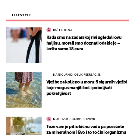
LIFESTYLE
BAŠ EFEKTNA
Kada smo na zadarskoj rivi ugledali ovu
haljinu, morali smo doznati odakle je –
košta samo 18 eura
NAJSIGURNIJI OBLIK REKREACIJE
Vježbe za koljeno u moru: 5 sigurnih vježbi
koje mogu smanjiti bol i poboljšati
pokretljivost
NIJE UVIJEK NAJBOLJI IZBOR
Teže vam je piti običnu vodu pa posežete
za mineralnom? Evo što to čini organizmu