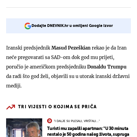
Dodajte DNEVNIK.hr u omiljeni Google izvor
Iranski predsjednik
Masud Pezeškian
rekao je da Iran
neće pregovarati sa SAD-om dok god mu prijeti,
poručio je američkom predsjedniku
Donaldu Trumpu
da radi što god želi, objavili su u utorak iranski državni
mediji.
TRI VIJESTI O KOJIMA SE PRIČA
"I DALJE SU PLESALI, VRIŠTALI..."
Turisti mu zapalili apartman: "U 30 minuta
nestalo je 50 godina našeg života, supruga