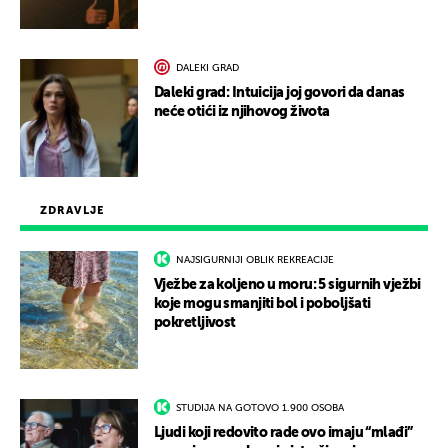
DALEKI GRAD
Daleki grad: Intuicija joj govori da danas
neće otići iz njihovog života
ZDRAVLJE
NAJSIGURNIJI OBLIK REKREACIJE
Vježbe za koljeno u moru: 5 sigurnih vježbi
koje mogu smanjiti bol i poboljšati
pokretljivost
STUDIJA NA GOTOVO 1.900 OSOBA
Ljudi koji redovito rade ovo imaju “mlađi”