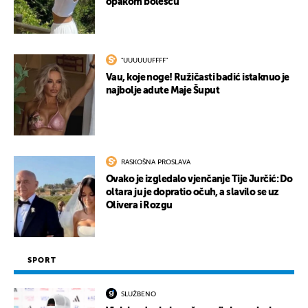
opakom bolešću
"UUUUUUFFFF"
Vau, koje noge! Ružičasti badić istaknuo je
najbolje adute Maje Šuput
RASKOŠNA PROSLAVA
Ovako je izgledalo vjenčanje Tije Jurčić: Do
oltara ju je dopratio očuh, a slavilo se uz
Olivera i Rozgu
SPORT
SLUŽBENO