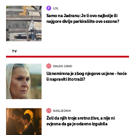
LOL
Samo na Jadranu: Je li ovo najbolje ili
najgore divlje parkiralište ove sezone?
TV
DALEKI GRAD
Uznemirena je zbog njegove ucjene - hoće
li napraviti što traži?
NASLJEDNIK
Želi da njih troje sretno žive, a nije ni
svjesna da ga je odavno izgubila