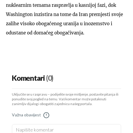
nuklearnim temama raspravlja u kasnijoj fazi, dok
Washington inzistira na tome da Iran premjesti svoje
zalihe visoko obogaćenog uranija u inozemstvo i
odustane od domaćeg obogaćivanja.
Komentari
(0)
Uključite se u raspravu – podijelite svoje mišljenje, postavite pitanja ili
ponudite svoj pogled na temu. Vaš komentar može potaknuti
zanimljiv dijalog i obogatiti zajednicu našeg portala.
Važna obavijest
!