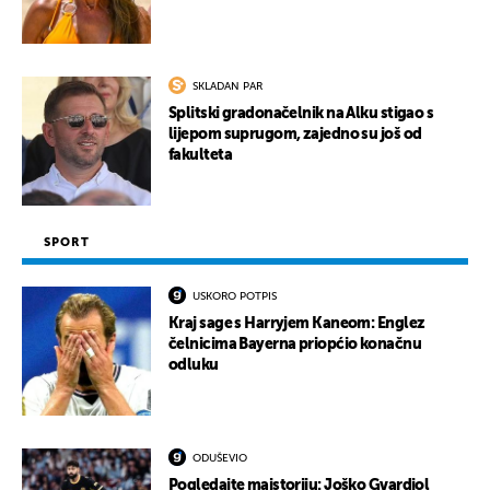
SKLADAN PAR
Splitski gradonačelnik na Alku stigao s
lijepom suprugom, zajedno su još od
fakulteta
SPORT
USKORO POTPIS
Kraj sage s Harryjem Kaneom: Englez
čelnicima Bayerna priopćio konačnu
odluku
ODUŠEVIO
Pogledajte majstoriju: Joško Gvardiol