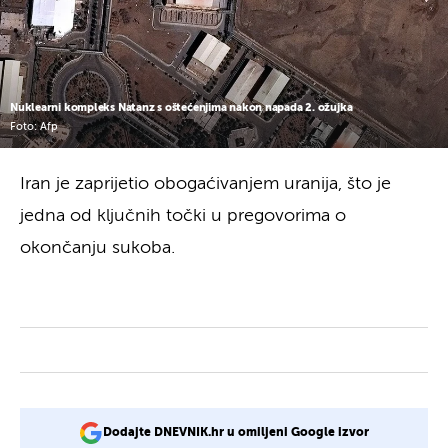
Nuklearni kompleks Natanz s oštećenjima nakon napada 2. ožujka
Foto: Afp
Iran je zaprijetio obogaćivanjem uranija, što je
jedna od ključnih točki u pregovorima o
okončanju sukoba.
Dodajte DNEVNIK.hr u omiljeni Google izvor