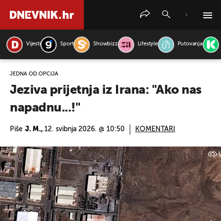
Vijesti
Sport
Showbizz
Lifestyle
Putovanja
PRETRAŽITE VIJESTI
JEDNA OD OPCIJA
Jeziva prijetnja iz Irana: "Ako nas
napadnu...!"
Piše
J. M.,
12. svibnja 2026. @ 10:50
KOMENTARI