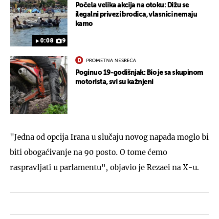
Počela velika akcija na otoku: Dižu se
ilegalni privezi brodica, vlasnici nemaju
kamo
0:08
9
PROMETNA NESREĆA
Poginuo 19-godišnjak: Bio je sa skupinom
motorista, svi su kažnjeni
"Jedna od opcija Irana u slučaju novog napada moglo bi
biti obogaćivanje na 90 posto. O tome ćemo
raspravljati u parlamentu", objavio je Rezaei na X-u.