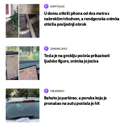
KAPITALAC
U domu otkrili pitona od dva metra s
nabreklim trbuhom, a rendgenska snimka
otkrila posljednji obrok
ZANIMLJIVO
Tesla je na groblju počela prikazivati
ljudske figure, snimka je jeziva
OBJASNIO
Bahato je parkirao, a poruka koju je
pronašao na autu postala je hit