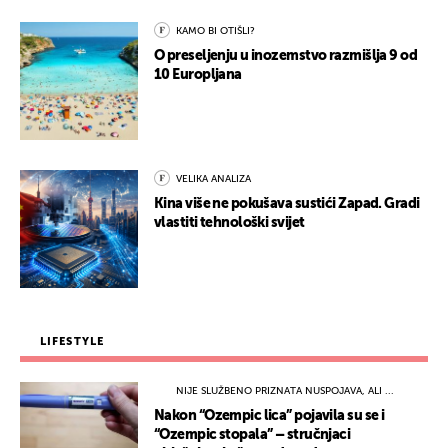
KAMO BI OTIŠLI?
O preseljenju u inozemstvo razmišlja 9 od
10 Europljana
VELIKA ANALIZA
Kina više ne pokušava sustići Zapad. Gradi
vlastiti tehnološki svijet
LIFESTYLE
NIJE SLUŽBENO PRIZNATA NUSPOJAVA, ALI ...
Nakon “Ozempic lica” pojavila su se i
“Ozempic stopala” – stručnjaci