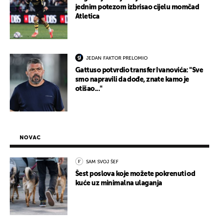
jednim potezom izbrisao cijelu momčad
Atletica
JEDAN FAKTOR PRELOMIO
Gattuso potvrdio transfer Ivanovića: "Sve
smo napravili da dođe, znate kamo je
otišao..."
NOVAC
SAM SVOJ ŠEF
Šest poslova koje možete pokrenuti od
kuće uz minimalna ulaganja