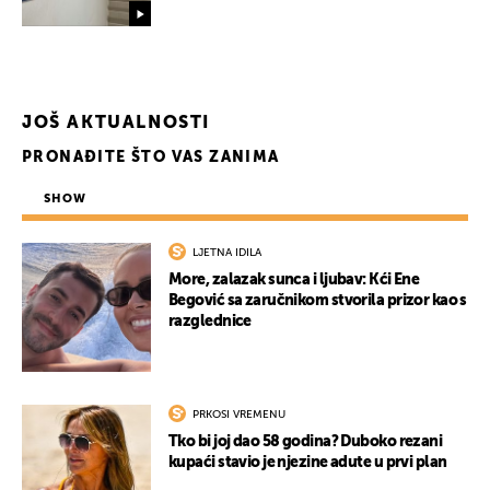
JOŠ AKTUALNOSTI
UKLJUČITE NOTIFIKACIJE
PRONAĐITE ŠTO VAS ZANIMA
SHOW
LJETNA IDILA
More, zalazak sunca i ljubav: Kći Ene
Begović sa zaručnikom stvorila prizor kao s
razglednice
PRKOSI VREMENU
Tko bi joj dao 58 godina? Duboko rezani
kupaći stavio je njezine adute u prvi plan