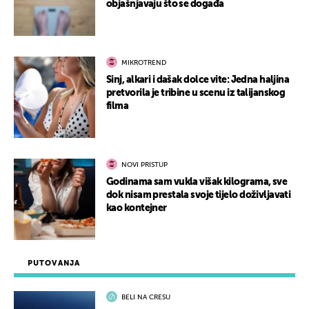
objašnjavaju što se događa
MIKROTREND
Sinj, alkari i dašak dolce vite: Jedna haljina
pretvorila je tribine u scenu iz talijanskog
filma
NOVI PRISTUP
Godinama sam vukla višak kilograma, sve
dok nisam prestala svoje tijelo doživljavati
kao kontejner
PUTOVANJA
BELI NA CRESU