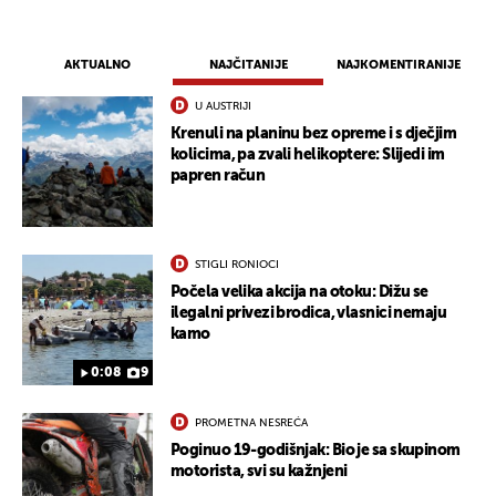
AKTUALNO
NAJČITANIJE
NAJKOMENTIRANIJE
U AUSTRIJI
Krenuli na planinu bez opreme i s dječjim
kolicima, pa zvali helikoptere: Slijedi im
papren račun
STIGLI RONIOCI
Počela velika akcija na otoku: Dižu se
ilegalni privezi brodica, vlasnici nemaju
kamo
0:08
9
PROMETNA NESREĆA
Poginuo 19-godišnjak: Bio je sa skupinom
motorista, svi su kažnjeni