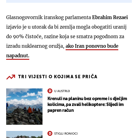
Glasnogovornik iranskog parlamenta
Ebrahim Rezaei
izjavio je u utorak da bi zemlja mogla obogatiti uranij
do 90% čistoće, razine koja se smatra pogodnom za
izradu nuklearnog oružja,
ako Iran ponovno bude
napadnut.
TRI VIJESTI O KOJIMA SE PRIČA
U AUSTRIJI
Krenuli na planinu bez opreme i s dječjim
kolicima, pa zvali helikoptere: Slijedi im
papren račun
STIGLI RONIOCI