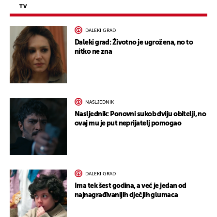
TV
DALEKI GRAD
Daleki grad: Životno je ugrožena, no to
nitko ne zna
NASLJEDNIK
Nasljednik: Ponovni sukob dviju obitelji, no
ovaj mu je put neprijatelj pomogao
DALEKI GRAD
Ima tek šest godina, a već je jedan od
najnagrađivanijih dječjih glumaca