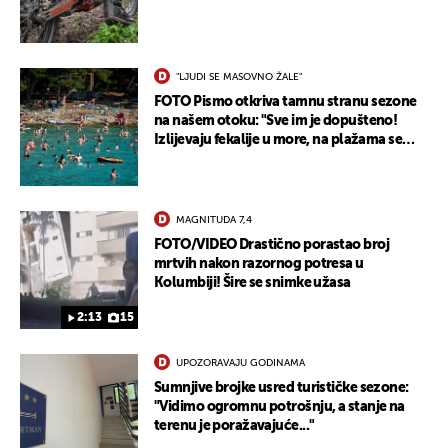
"LJUDI SE MASOVNO ŽALE"
FOTO Pismo otkriva tamnu stranu sezone
na našem otoku: "Sve im je dopušteno!
Izlijevaju fekalije u more, na plažama se
dobije kožni osip"
MAGNITUDA 7,4
FOTO/VIDEO Drastično porastao broj
mrtvih nakon razornog potresa u
Kolumbiji! Šire se snimke užasa
2:13
15
UPOZORAVAJU GODINAMA
Sumnjive brojke usred turističke sezone:
"Vidimo ogromnu potrošnju, a stanje na
terenu je poražavajuće..."