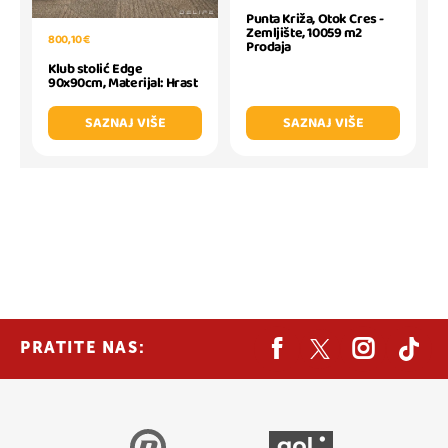
Punta Križa, Otok Cres -
Zemljište, 10059 m2
800,10 €
Prodaja
Klub stolić Edge
90x90cm, Materijal: Hrast
SAZNAJ VIŠE
SAZNAJ VIŠE
PRATITE NAS: