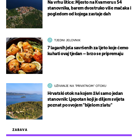
Na vrhu litice: Mjesto na Kvarneru s 54
stanovnika, barem dvostruko više mačaka i
pogledom od kojega zastaje dah
TJEDNI JELOVNIK
7 laganih jela savršenih za ljeto koje ćemo
kuhati ovaj tjedan – brzo se pripremaju
UŽIVANJE NA "PRIVATNOM" OTOKU
Hrvatski otok na kojem živi samo jedan
stanovnik: Ljepotan koji je diljem svijeta
poznat po svojem "bijelom zlatu"
ZABAVA