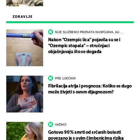
ZDRAVLJE
NIJE SLUŽBENO PRIZNATA NUSPOJAVA, ALI ...
Nakon “Ozempic lica” pojavila su se i
“Ozempic stopala” – stručnjaci
objašnjavaju što se događa
PIŠE LIJEČNIK
Fibrilacija atrija i prognoza: Koliko se dugo
može živjeti s ovom dijagnozom?
VAŽNO!
Gotovo 90 % smrti od srčanih bolesti
povezano je s ovim čimbenicima rizika