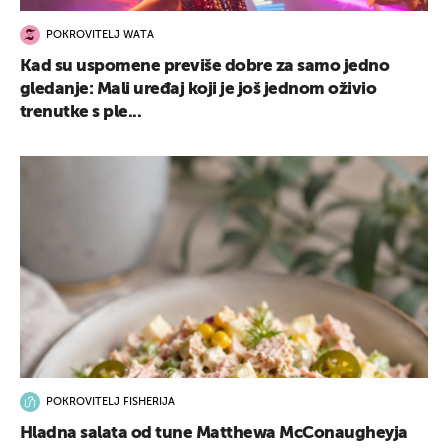
POKROVITELJ WATA
Kad su uspomene previše dobre za samo jedno
gledanje: Mali uređaj koji je još jednom oživio
trenutke s ple...
POKROVITELJ FISHERIJA
Hladna salata od tune Matthewa McConaugheyja