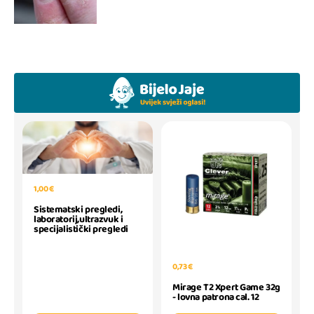
1,00 €
Sistematski pregledi,
laboratorij,ultrazvuk i
specijalistički pregledi
0,73 €
Mirage T2 Xpert Game 32g
- lovna patrona cal. 12