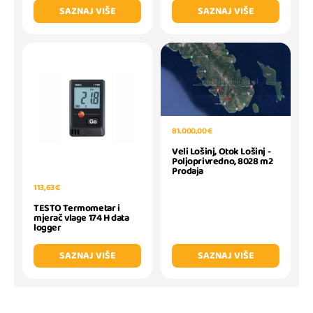
SAZNAJ VIŠE
SAZNAJ VIŠE
81.000,00 €
Veli Lošinj, Otok Lošinj -
Poljoprivredno, 8028 m2
Prodaja
113,63 €
TESTO Termometar i
mjerač vlage 174 H data
logger
SAZNAJ VIŠE
SAZNAJ VIŠE