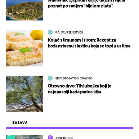
stanovnik: Ljepotan koji je diljem svijeta
poznat po svojem "bijelom zlatu"
MA, SAVRŠENSTVO!
Kolač s limunom i sirom: Recept za
božanstvenu slasticu koja se topi u ustima
NEVJEROJATNO OPASNO
Otrovno drvo: Tihi ubojica koji je
najopasniji kada padne kiša
ZABAVA
URNEBESNO