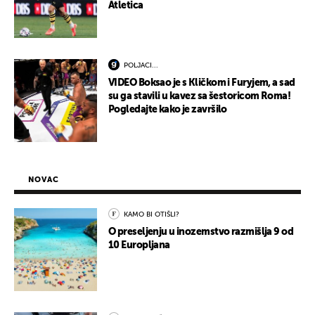
Atletica
POLJACI...
VIDEO Boksao je s Kličkom i Furyjem, a sad
su ga stavili u kavez sa šestoricom Roma!
Pogledajte kako je završilo
NOVAC
KAMO BI OTIŠLI?
O preseljenju u inozemstvo razmišlja 9 od
10 Europljana