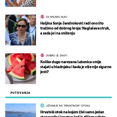
ZA SINJSKU ALKU
Haljina Sonje Jandroković radi ono što
tražimo od dobrog kroja: Naglašava struk,
a sada je i na sniženju
DOBRO JE ZNATI
Koliko dugo narezana lubenica smije
stajati u hladnjaku i kada je više nije sigurno
jesti?
PUTOVANJA
UŽIVANJE NA "PRIVATNOM" OTOKU
Hrvatski otok na kojem živi samo jedan