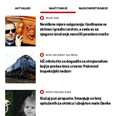
AKTUALNO
NAJČITANIJE
NAJKOMENTIRANIJE
VELIKI PAD
Neviđene mjere osiguranja: Godinama se
skrivao i gradio carstvo, a sada su za
njegovo izručenje naručili posebno vozilo
NOVI INCIDENT NA PRUZI
HŽ otkrio što se dogodilo sa strojovođom
koji je prošao kroz crveno: Pokrenut
inspekcijski nadzor
NOVA ODLUKA SUDA
Slučaj pun propusta: Smanjuje se broj
optuženih za otmicu i ubojstvo male Danke