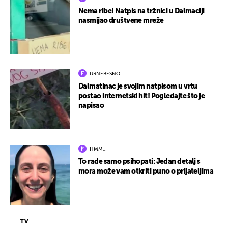
Nema ribe! Natpis na tržnici u Dalmaciji
nasmijao društvene mreže
URNEBESNO
Dalmatinac je svojim natpisom u vrtu
postao internetski hit! Pogledajte što je
napisao
HMM…
To rade samo psihopati: Jedan detalj s
mora može vam otkriti puno o prijateljima
TV