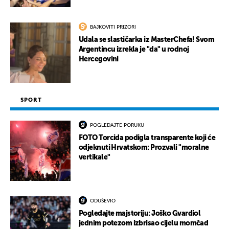
BAJKOVITI PRIZORI
Udala se slastičarka iz MasterChefa! Svom
Argentincu izrekla je "da" u rodnoj
Hercegovini
SPORT
POGLEDAJTE PORUKU
FOTO Torcida podigla transparente koji će
odjeknuti Hrvatskom: Prozvali "moralne
vertikale"
ODUŠEVIO
Pogledajte majstoriju: Joško Gvardiol
jednim potezom izbrisao cijelu momčad