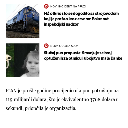
NOVI INCIDENT NA PRUZI
HŽ otkrio što se dogodilo sa strojovođom
koji je prošao kroz crveno: Pokrenut
inspekcijski nadzor
NOVA ODLUKA SUDA
Slučaj pun propusta: Smanjuje se broj
optuženih za otmicu i ubojstvo male Danke
ICAN je prošle godine procijenio ukupnu potrošnju na
119 milijardi dolara, što je ekvivalentno 3768 dolara u
sekundi, priopćila je organizacija.