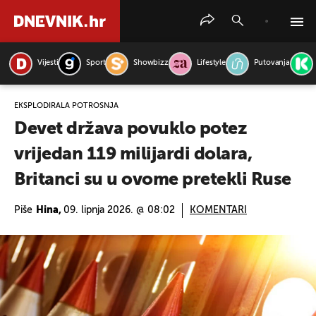
Vijesti
Sport
Showbizz
Lifestyle
Putovanja
PRETRAŽITE VIJESTI
EKSPLODIRALA POTROŠNJA
Devet država povuklo potez
vrijedan 119 milijardi dolara,
Britanci su u ovome pretekli Ruse
Piše
Hina,
09. lipnja 2026. @ 08:02
KOMENTARI