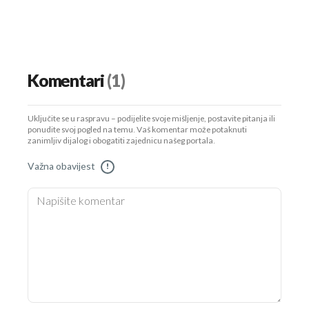
Komentari
(1)
Uključite se u raspravu – podijelite svoje mišljenje, postavite pitanja ili
ponudite svoj pogled na temu. Vaš komentar može potaknuti
zanimljiv dijalog i obogatiti zajednicu našeg portala.
Važna obavijest
!