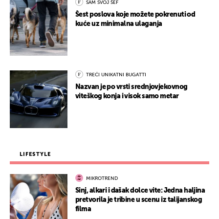
SAM SVOJ ŠEF
Šest poslova koje možete pokrenuti od
kuće uz minimalna ulaganja
TREĆI UNIKATNI BUGATTI
Nazvan je po vrsti srednjovjekovnog
viteškog konja i visok samo metar
LIFESTYLE
MIKROTREND
Sinj, alkari i dašak dolce vite: Jedna haljina
pretvorila je tribine u scenu iz talijanskog
filma