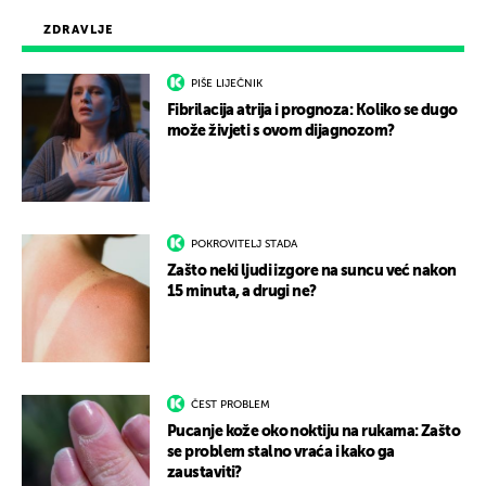
ZDRAVLJE
PIŠE LIJEČNIK
Fibrilacija atrija i prognoza: Koliko se dugo
može živjeti s ovom dijagnozom?
POKROVITELJ STADA
Zašto neki ljudi izgore na suncu već nakon
15 minuta, a drugi ne?
ČEST PROBLEM
Pucanje kože oko noktiju na rukama: Zašto
se problem stalno vraća i kako ga
zaustaviti?