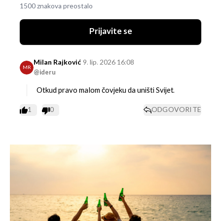
1500 znakova preostalo
Prijavite se
Milan Rajković
9. lip. 2026 16:08
MR
@ideru
Otkud pravo malom čovjeku da uništi Svijet.
1
0
ODGOVORITE