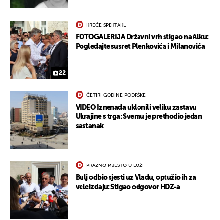
UKLJUČITE NOTIFIKACIJE
KREĆE SPEKTAKL
FOTOGALERIJA Državni vrh stigao na Alku:
Pogledajte susret Plenkovića i Milanovića
22
ČETIRI GODINE PODRŠKE
VIDEO Iznenada uklonili veliku zastavu
Ukrajine s trga: Svemu je prethodio jedan
sastanak
PRAZNO MJESTO U LOŽI
Bulj odbio sjesti uz Vladu, optužio ih za
veleizdaju: Stigao odgovor HDZ-a