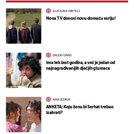
SLUČAJNA OBITELJ
Nova TV donosi novu domaću seriju!
DALEKI GRAD
Ima tek šest godina, a već je jedan od
najnagrađivanijih dječjih glumaca
NASLJEDNIK
ANKETA: Koju ženu bi Serhat trebao
izabrati?