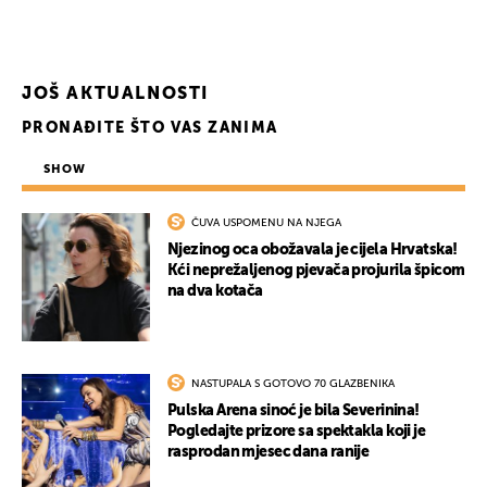
JOŠ AKTUALNOSTI
PRONAĐITE ŠTO VAS ZANIMA
SHOW
ČUVA USPOMENU NA NJEGA
Njezinog oca obožavala je cijela Hrvatska!
Kći neprežaljenog pjevača projurila špicom
na dva kotača
NASTUPALA S GOTOVO 70 GLAZBENIKA
Pulska Arena sinoć je bila Severinina!
Pogledajte prizore sa spektakla koji je
rasprodan mjesec dana ranije