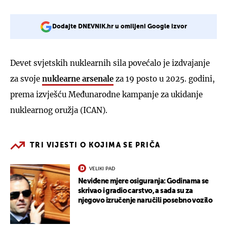
Dodajte DNEVNIK.hr u omiljeni Google izvor
Devet svjetskih nuklearnih sila povećalo je izdvajanje
za svoje
nuklearne arsenale
za 19 posto u 2025. godini,
prema izvješću Međunarodne kampanje za ukidanje
nuklearnog oružja (ICAN).
TRI VIJESTI O KOJIMA SE PRIČA
VELIKI PAD
Neviđene mjere osiguranja: Godinama se
skrivao i gradio carstvo, a sada su za
njegovo izručenje naručili posebno vozilo