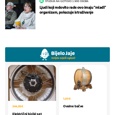
STUDIJA NA GOTOVO 1.900 OSOBA
Ljudi koji redovito rade ovo imaju “mlađi”
organizam, pokazuje istraživanje
1,00 €
Ovalne bačve
344,95 €
Električni bicikl set