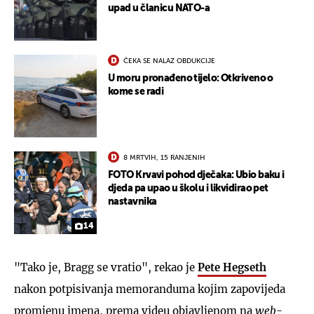
upad u članicu NATO-a
ČEKA SE NALAZ OBDUKCIJE
U moru pronađeno tijelo: Otkriveno o
kome se radi
8 MRTVIH, 15 RANJENIH
FOTO Krvavi pohod dječaka: Ubio baku i
djeda pa upao u školu i likvidirao pet
nastavnika
14
"Tako je, Bragg se vratio", rekao je
Pete Hegseth
nakon potpisivanja memoranduma kojim zapovijeda
promjenu imena, prema videu objavljenom na
web
-