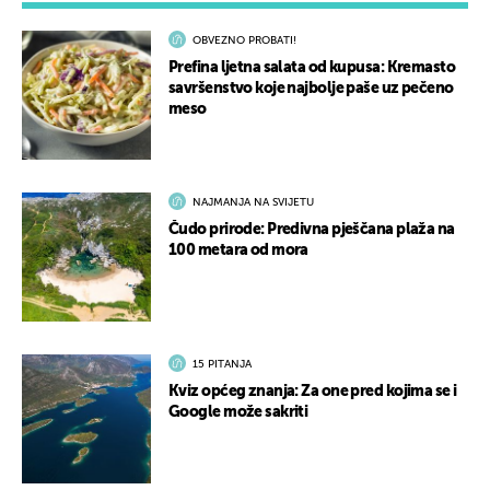
OBVEZNO PROBATI!
Prefina ljetna salata od kupusa: Kremasto
savršenstvo koje najbolje paše uz pečeno
meso
NAJMANJA NA SVIJETU
Čudo prirode: Predivna pješčana plaža na
100 metara od mora
15 PITANJA
Kviz općeg znanja: Za one pred kojima se i
Google može sakriti