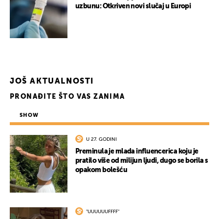
uzbunu: Otkriven novi slučaj u Europi
JOŠ AKTUALNOSTI
PRONAĐITE ŠTO VAS ZANIMA
SHOW
U 27. GODINI
Preminula je mlada influencerica koju je
pratilo više od milijun ljudi, dugo se borila s
opakom bolešću
"UUUUUUFFFF"