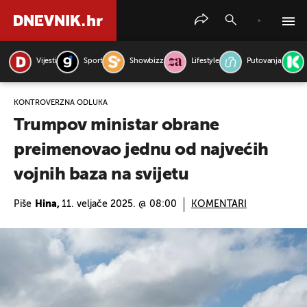
Vijesti
Sport
Showbizz
Lifestyle
Putovanja
PRETRAŽITE VIJESTI
KONTROVERZNA ODLUKA
Trumpov ministar obrane
preimenovao jednu od najvećih
vojnih baza na svijetu
Piše
Hina,
11. veljače 2025. @ 08:00
KOMENTARI