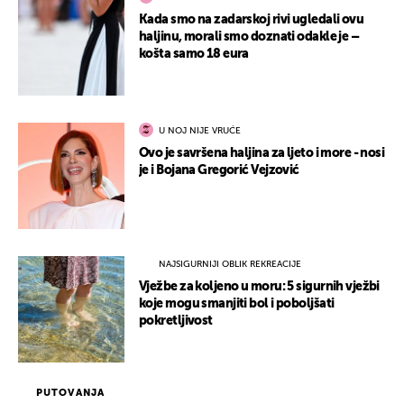
Kada smo na zadarskoj rivi ugledali ovu
haljinu, morali smo doznati odakle je –
košta samo 18 eura
U NOJ NIJE VRUĆE
Ovo je savršena haljina za ljeto i more - nosi
je i Bojana Gregorić Vejzović
NAJSIGURNIJI OBLIK REKREACIJE
Vježbe za koljeno u moru: 5 sigurnih vježbi
koje mogu smanjiti bol i poboljšati
pokretljivost
PUTOVANJA