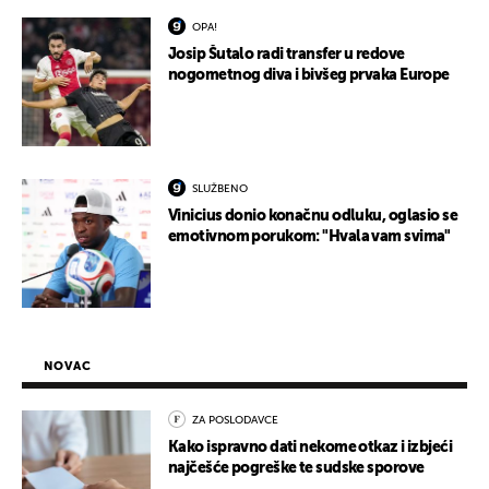
OPA!
Josip Šutalo radi transfer u redove
nogometnog diva i bivšeg prvaka Europe
SLUŽBENO
Vinicius donio konačnu odluku, oglasio se
emotivnom porukom: "Hvala vam svima"
NOVAC
ZA POSLODAVCE
Kako ispravno dati nekome otkaz i izbjeći
najčešće pogreške te sudske sporove