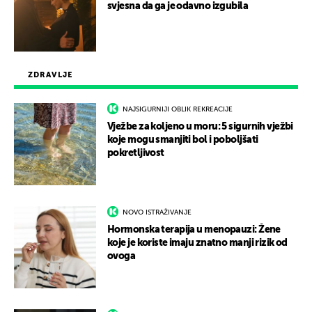
svjesna da ga je odavno izgubila
ZDRAVLJE
NAJSIGURNIJI OBLIK REKREACIJE
Vježbe za koljeno u moru: 5 sigurnih vježbi
koje mogu smanjiti bol i poboljšati
pokretljivost
NOVO ISTRAŽIVANJE
Hormonska terapija u menopauzi: Žene
koje je koriste imaju znatno manji rizik od
ovoga