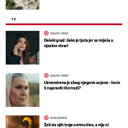
TV
DALEKI GRAD
Daleki grad: Jako je ljuta jer se miješa u
njezine stvari
DALEKI GRAD
Uznemirena je zbog njegove ucjene - hoće
li napraviti što traži?
NASLJEDNIK
Želi da njih troje sretno žive, a nije ni