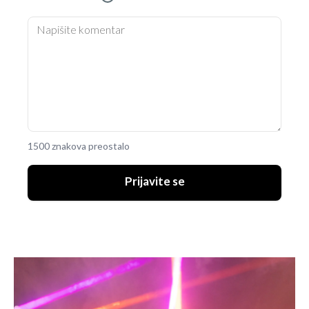
1500 znakova preostalo
Prijavite se