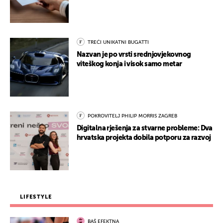
TREĆI UNIKATNI BUGATTI
Nazvan je po vrsti srednjovjekovnog
viteškog konja i visok samo metar
POKROVITELJ PHILIP MORRIS ZAGREB
Digitalna rješenja za stvarne probleme: Dva
hrvatska projekta dobila potporu za razvoj
LIFESTYLE
BAŠ EFEKTNA