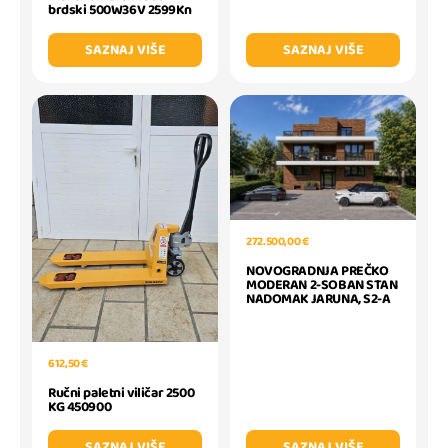
brdski 500W36V 2599Kn
SAZNAJ VIŠE
SAZNAJ VIŠE
272.500,00 €
NOVOGRADNJA PREČKO
MODERAN 2-SOBAN STAN
NADOMAK JARUNA, S2-A
612,50 €
Ručni paletni viličar 2500
KG 450900
SAZNAJ VIŠE
SAZNAJ VIŠE