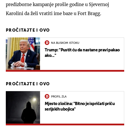
predizborne kampanje prošle godine u Sjevernoj
Karolini da želi vratiti ime baze u Fort Bragg.
PROČITAJTE I OVO
NA BLISKOM ISTOKU
Trump: "Pustit ću da nastane pravi pakao
ako..."
PROČITAJTE I OVO
PROFIL ZLA
Mjesto zločina: "Bitno je ispričati priču
serijskih ubojica"