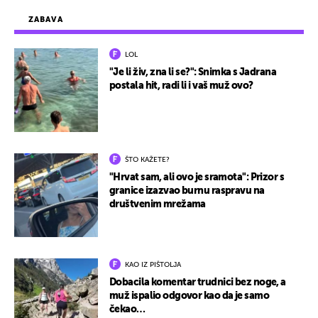
ZABAVA
LOL
"Je li živ, zna li se?": Snimka s Jadrana
postala hit, radi li i vaš muž ovo?
ŠTO KAŽETE?
"Hrvat sam, ali ovo je sramota": Prizor s
granice izazvao burnu raspravu na
društvenim mrežama
KAO IZ PIŠTOLJA
Dobacila komentar trudnici bez noge, a
muž ispalio odgovor kao da je samo
čekao…