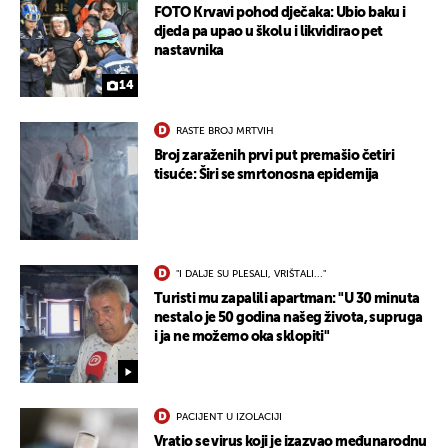
FOTO Krvavi pohod dječaka: Ubio baku i
djeda pa upao u školu i likvidirao pet
nastavnika
14
RASTE BROJ MRTVIH
Broj zaraženih prvi put premašio četiri
tisuće: Širi se smrtonosna epidemija
"I DALJE SU PLESALI, VRIŠTALI..."
Turisti mu zapalili apartman: "U 30 minuta
nestalo je 50 godina našeg života, supruga
i ja ne možemo oka sklopiti"
PACIJENT U IZOLACIJI
Vratio se virus koji je izazvao međunarodnu