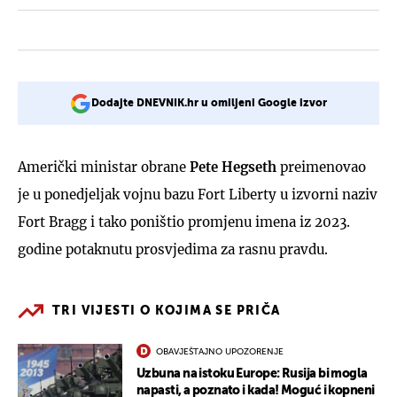
Dodajte DNEVNIK.hr u omiljeni Google izvor
Američki ministar obrane
Pete Hegseth
preimenovao
je u ponedjeljak vojnu bazu Fort Liberty u izvorni naziv
Fort Bragg i tako poništio promjenu imena iz 2023.
godine potaknutu prosvjedima za rasnu pravdu.
TRI VIJESTI O KOJIMA SE PRIČA
OBAVJEŠTAJNO UPOZORENJE
Uzbuna na istoku Europe: Rusija bi mogla
napasti, a poznato i kada! Moguć i kopneni