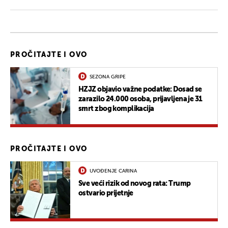
PROČITAJTE I OVO
SEZONA GRIPE
HZJZ objavio važne podatke: Dosad se
zarazilo 24.000 osoba, prijavljena je 31
smrt zbog komplikacija
PROČITAJTE I OVO
UVOĐENJE CARINA
Sve veći rizik od novog rata: Trump
ostvario prijetnje