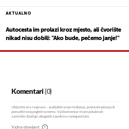
AKTUALNO
Autocesta im prolazi kroz mjesto, ali čvorište
nikad nisu dobili: "Ako bude, pečemo janje!"
Komentari
(0)
Uključite se u raspravu – podijelite svoje mišljenje, postavite pitanja ili
ponudite svoj pogled na temu. Vaš komentar može potaknuti
zanimljiv dijalog i obogatiti zajednicu našeg portala.
Važna obavijest
!