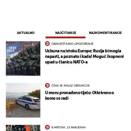
AKTUALNO
NAJČITANIJE
NAJKOMENTIRANIJE
OBAVJEŠTAJNO UPOZORENJE
Uzbuna na istoku Europe: Rusija bi mogla
napasti, a poznato i kada! Moguć i kopneni
upad u članicu NATO-a
ČEKA SE NALAZ OBDUKCIJE
UKLJUČITE NOTIFIKACIJE
U moru pronađeno tijelo: Otkriveno o
kome se radi
8 MRTVIH, 15 RANJENIH