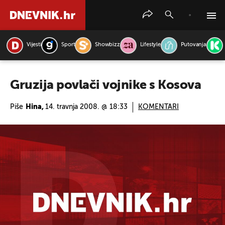
Vijesti
Sport
Showbizz
Lifestyle
Putovanja
PRETRAŽITE VIJESTI
Gruzija povlači vojnike s Kosova
Piše
Hina,
14. travnja 2008. @ 18:33
KOMENTARI