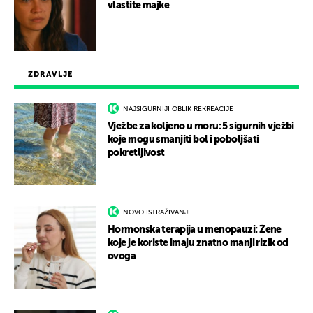
vlastite majke
ZDRAVLJE
NAJSIGURNIJI OBLIK REKREACIJE
Vježbe za koljeno u moru: 5 sigurnih vježbi
koje mogu smanjiti bol i poboljšati
pokretljivost
NOVO ISTRAŽIVANJE
Hormonska terapija u menopauzi: Žene
koje je koriste imaju znatno manji rizik od
ovoga