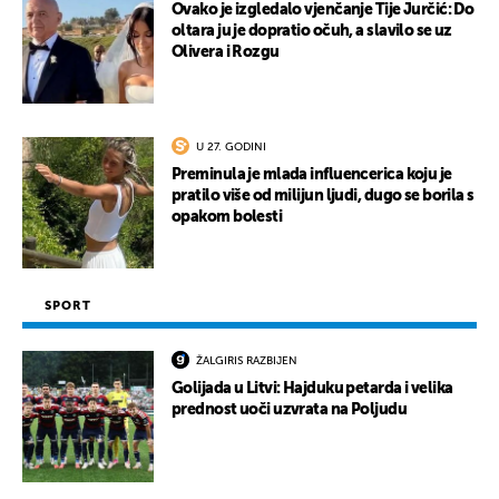
Ovako je izgledalo vjenčanje Tije Jurčić: Do
oltara ju je dopratio očuh, a slavilo se uz
Olivera i Rozgu
U 27. GODINI
Preminula je mlada influencerica koju je
pratilo više od milijun ljudi, dugo se borila s
opakom bolesti
SPORT
ŽALGIRIS RAZBIJEN
Golijada u Litvi: Hajduku petarda i velika
prednost uoči uzvrata na Poljudu