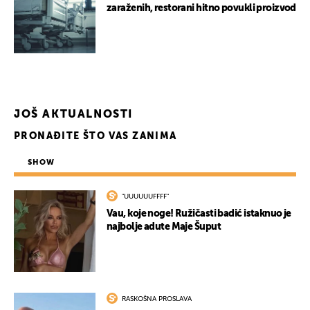
zaraženih, restorani hitno povukli proizvod
JOŠ AKTUALNOSTI
PRONAĐITE ŠTO VAS ZANIMA
SHOW
UKLJUČITE NOTIFIKACIJE
"UUUUUUFFFF"
Vau, koje noge! Ružičasti badić istaknuo je
najbolje adute Maje Šuput
RASKOŠNA PROSLAVA