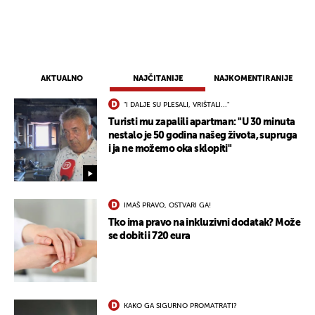
AKTUALNO
NAJČITANIJE
NAJKOMENTIRANIJE
"I DALJE SU PLESALI, VRIŠTALI..."
Turisti mu zapalili apartman: "U 30 minuta
nestalo je 50 godina našeg života, supruga
i ja ne možemo oka sklopiti"
IMAŠ PRAVO, OSTVARI GA!
Tko ima pravo na inkluzivni dodatak? Može
se dobiti i 720 eura
KAKO GA SIGURNO PROMATRATI?