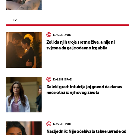
TV
NASLJEDNIK
Želi da njih troje sretno žive, a nije ni
svjesna da ga je odavno izgubila
DALEKI GRAD
Daleki grad: Intuicija joj govori da danas
neće otići iz njihovog života
NASLJEDNIK
Nasljednik: Nije očekivala takve uvrede od