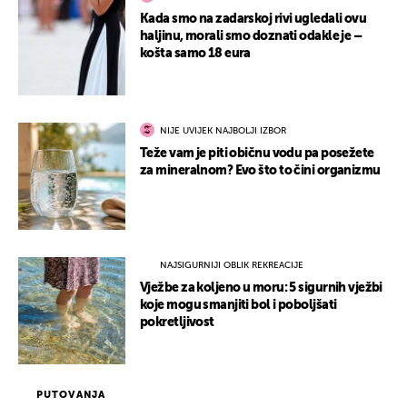
Kada smo na zadarskoj rivi ugledali ovu
haljinu, morali smo doznati odakle je –
košta samo 18 eura
NIJE UVIJEK NAJBOLJI IZBOR
Teže vam je piti običnu vodu pa posežete
za mineralnom? Evo što to čini organizmu
NAJSIGURNIJI OBLIK REKREACIJE
Vježbe za koljeno u moru: 5 sigurnih vježbi
koje mogu smanjiti bol i poboljšati
pokretljivost
PUTOVANJA