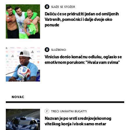
SLAŽE SE STOŽER
Daliću će se pridružiti jedan od omiljenih
Vatrenih, pomoćnici i dalje dvoje oko
ponude
SLUŽBENO
Vinicius donio konačnu odluku, oglasio se
emotivnom porukom: "Hvala vam svima"
NOVAC
TREĆI UNIKATNI BUGATTI
Nazvan je po vrsti srednjovjekovnog
viteškog konja i visok samo metar