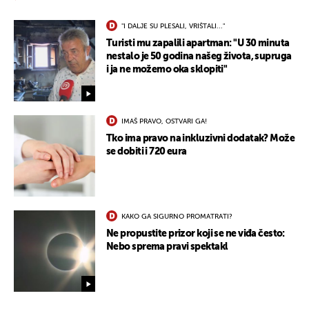
"I DALJE SU PLESALI, VRIŠTALI..."
Turisti mu zapalili apartman: "U 30 minuta
nestalo je 50 godina našeg života, supruga
i ja ne možemo oka sklopiti"
IMAŠ PRAVO, OSTVARI GA!
Tko ima pravo na inkluzivni dodatak? Može
se dobiti i 720 eura
KAKO GA SIGURNO PROMATRATI?
Ne propustite prizor koji se ne viđa često:
Nebo sprema pravi spektakl