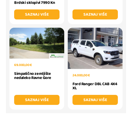
Brdski sklopivi 7990 Kn
SAZNAJ VIŠE
SAZNAJ VIŠE
69.000,00 €
Simpatično zemljište
24.000,00 €
nedaleko Ravne Gore
Ford Ranger DBL CAB 4X4
XL
SAZNAJ VIŠE
SAZNAJ VIŠE