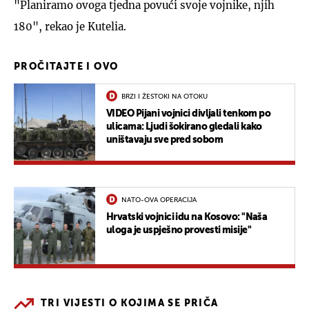
"Planiramo ovoga tjedna povući svoje vojnike, njih
180", rekao je Kutelia.
PROČITAJTE I OVO
BRZI I ŽESTOKI NA OTOKU
VIDEO Pijani vojnici divljali tenkom po
ulicama: Ljudi šokirano gledali kako
uništavaju sve pred sobom
NATO-OVA OPERACIJA
Hrvatski vojnici idu na Kosovo: "Naša
uloga je uspješno provesti misije"
TRI VIJESTI O KOJIMA SE PRIČA