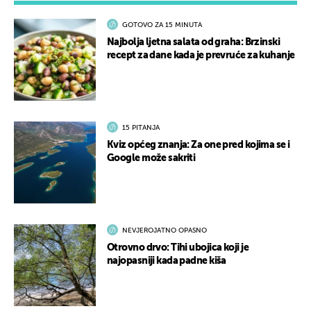
GOTOVO ZA 15 MINUTA
Najbolja ljetna salata od graha: Brzinski
recept za dane kada je prevruće za kuhanje
15 PITANJA
Kviz općeg znanja: Za one pred kojima se i
Google može sakriti
NEVJEROJATNO OPASNO
Otrovno drvo: Tihi ubojica koji je
najopasniji kada padne kiša