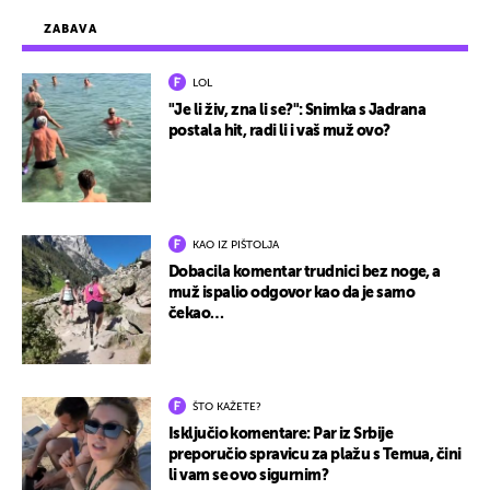
ZABAVA
LOL
"Je li živ, zna li se?": Snimka s Jadrana
postala hit, radi li i vaš muž ovo?
KAO IZ PIŠTOLJA
Dobacila komentar trudnici bez noge, a
muž ispalio odgovor kao da je samo
čekao…
ŠTO KAŽETE?
Isključio komentare: Par iz Srbije
preporučio spravicu za plažu s Temua, čini
li vam se ovo sigurnim?