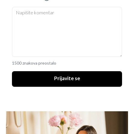
1500 znakova preostalo
Prijavite se