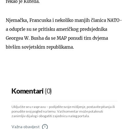
rekao je Kutelia.
Njemačka, Francuska i nekoliko manjih članica NATO-
a oduprle su se pritisku američkog predsjednika
Georgea W. Busha da se MAP ponudi tim dvjema
bivšim sovjetskim republikama.
Komentari
(0)
Uključite se u raspravu – podijelite svoje mišljenje, postavite pitanja ili
ponudite svoj pogled na temu. Vaš komentar može potaknuti
zanimljiv dijalog i obogatiti zajednicu našeg portala.
Važna obavijest
!