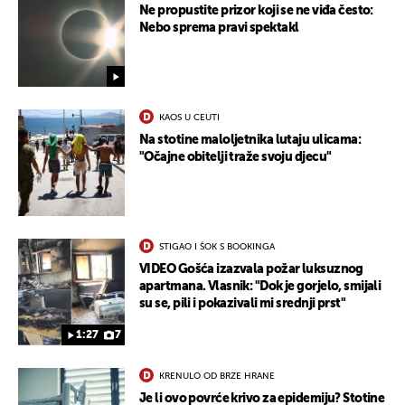
Ne propustite prizor koji se ne viđa često:
Nebo sprema pravi spektakl
KAOS U CEUTI
Na stotine maloljetnika lutaju ulicama:
"Očajne obitelji traže svoju djecu"
STIGAO I ŠOK S BOOKINGA
VIDEO Gošća izazvala požar luksuznog
apartmana. Vlasnik: "Dok je gorjelo, smijali
su se, pili i pokazivali mi srednji prst"
1:27
7
KRENULO OD BRZE HRANE
Je li ovo povrće krivo za epidemiju? Stotine