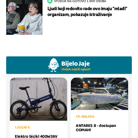
STUDIJA NA GOTOVO 1.900 OSOBA
Ljudi koji redovito rade ovo imaju “mlađi”
organizam, pokazuje istraživanje
117.188,00 €
ANTARES 8 - dostupan
1.325,90 €
ODMAH!
Elektro bicikl 400W36V