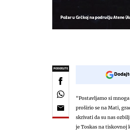
Požar u Grčkoj na području Atene (A
PODIJELITE
Dodajt
"Postavljamo si mnoga p
proširio se na Mati, gra
skrivati da su nas ozbil
je Toskas na tiskovnoj 