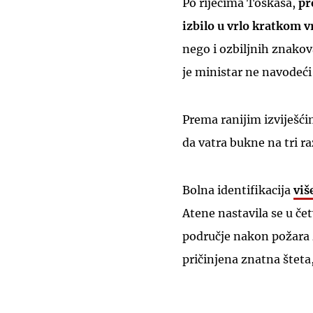
Po riječima Toskasa,
pr
izbilo u vrlo kratkom
nego i ozbiljnih znakov
je ministar ne navodeći 
Prema ranijim izviješćim
da vatra bukne na tri ra
Bolna identifikacija
viš
Atene nastavila se u če
područje nakon požara 
pričinjena znatna šteta