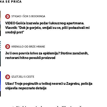
IMA SE PRIČA
STIGAO I ŠOK S BOOKINGA
VIDEO Gošća izazvala požar luksuznog apartmana.
Vlasnik: "Dok je gorjelo, smijali su se, pili i pokazivali mi
srednji prst"
KRENULO OD BRZE HRANE
Je li ovo povrće krivo za epidemiju? Stotine zaraženih,
restorani hitno povukli proizvod
IZLETJELI S CESTE
Užas! Troje poginulih u teškoj nesreći u Zagrebu, policija
objavila nepoznate detalje