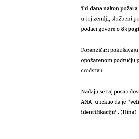
Tri dana nakon požara
u toj zemlji, službeni po
podaci govore o
83 pog
Forenzičari pokušavaju 
opožarenom području p
srodstvu.
Nadaju se taj posao dovr
ANA-u rekao da je "
vel
identifikaciju
". (Hina)