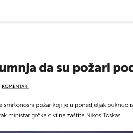
E VIJESTI
sumnja da su požari p
KOMENTARI
a je smrtonosni požar koji je u ponedjeljak buknuo
ak ministar grčke civilne zaštite Nikos Toskas.