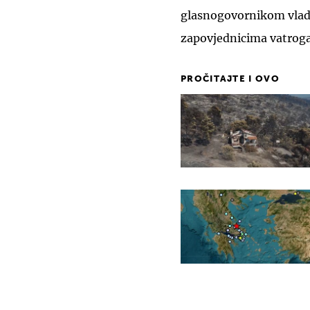
glasnogovornikom vla
zapovjednicima vatrogas
PROČITAJTE I OVO