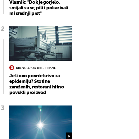
Vlasnik: "Dok je gorjelo,
smijali su se, pili i pokazivali
mi srednji prst"
KRENULO OD BRZE HRANE
Je li ovo povrće krivo za
epidemiju? Stotine
zaraženih, restorani hitno
povukli proizvod