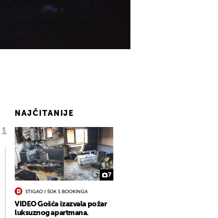
NAJČITANIJE
7
STIGAO I ŠOK S BOOKINGA
VIDEO Gošća izazvala požar
luksuznog apartmana.