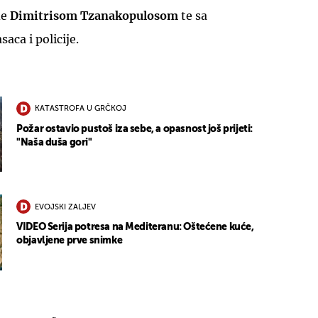
de
Dimitrisom Tzanakopulosom
te sa
aca i policije.
KATASTROFA U GRČKOJ
Požar ostavio pustoš iza sebe, a opasnost još prijeti:
"Naša duša gori"
EVOJSKI ZALJEV
VIDEO Serija potresa na Mediteranu: Oštećene kuće,
objavljene prve snimke