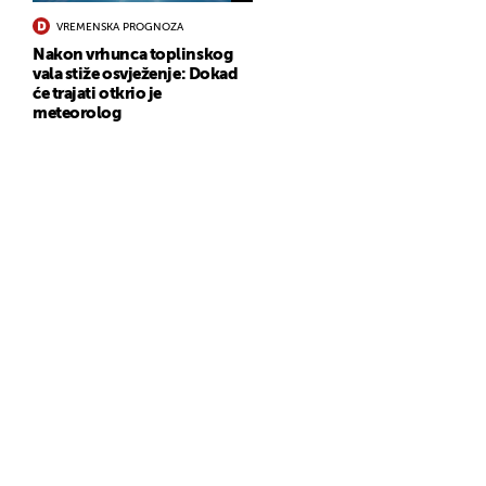
VREMENSKA PROGNOZA
Nakon vrhunca toplinskog
vala stiže osvježenje: Dokad
će trajati otkrio je
meteorolog