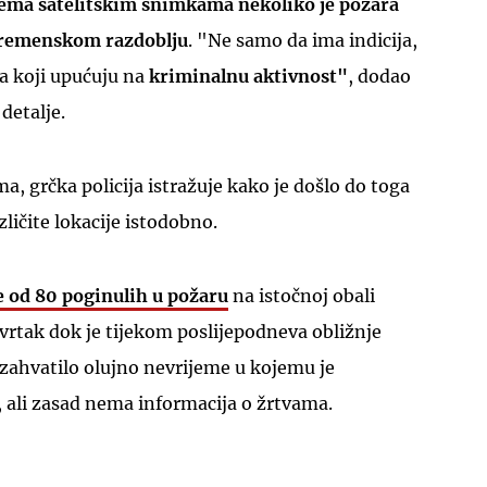
ema satelitskim snimkama nekoliko je požara
 vremenskom razdoblju
. "Ne samo da ima indicija,
a koji upućuju na
kriminalnu aktivnost"
, dodao
detalje.
UKLJUČITE NOTIFIKACIJE
a, grčka policija istražuje kako je došlo do toga
zličite lokacije istodobno.
e od 80 poginulih u požaru
na istočnoj obali
tvrtak dok je tijekom poslijepodneva obližnje
zahvatilo olujno nevrijeme u kojemu je
, ali zasad nema informacija o žrtvama.