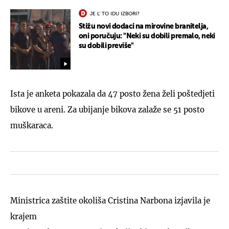
JE L' TO IDU IZBORI?
Stižu novi dodaci na mirovine branitelja,
oni poručuju: "Neki su dobili premalo, neki
su dobili previše"
Ista je anketa pokazala da 47 posto žena želi poštedjeti
bikove u areni. Za ubijanje bikova zalaže se 51 posto
muškaraca.
Ministrica zaštite okoliša Cristina Narbona izjavila je
krajem