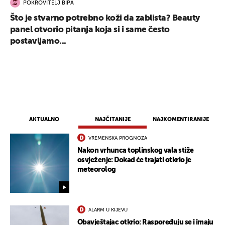
POKROVITELJ BIPA
Što je stvarno potrebno koži da zablista? Beauty
panel otvorio pitanja koja si i same često
postavljamo...
AKTUALNO
NAJČITANIJE
NAJKOMENTIRANIJE
VREMENSKA PROGNOZA
Nakon vrhunca toplinskog vala stiže
osvježenje: Dokad će trajati otkrio je
meteorolog
ALARM U KIJEVU
Obavještajac otkrio: Raspoređuju se i imaju