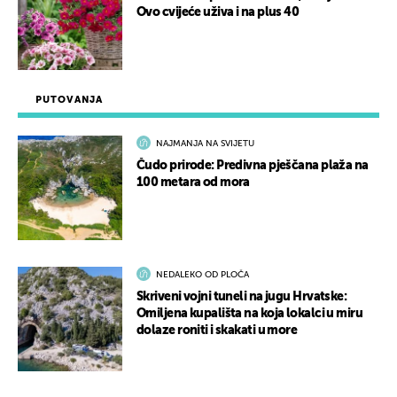
Ovo cvijeće uživa i na plus 40
PUTOVANJA
NAJMANJA NA SVIJETU
Čudo prirode: Predivna pješčana plaža na
100 metara od mora
NEDALEKO OD PLOČA
Skriveni vojni tuneli na jugu Hrvatske:
Omiljena kupališta na koja lokalci u miru
dolaze roniti i skakati u more