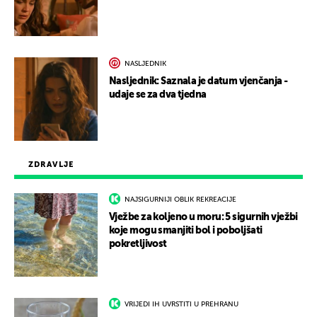
NASLJEDNIK
Nasljednik: Saznala je datum vjenčanja -
udaje se za dva tjedna
ZDRAVLJE
NAJSIGURNIJI OBLIK REKREACIJE
Vježbe za koljeno u moru: 5 sigurnih vježbi
koje mogu smanjiti bol i poboljšati
pokretljivost
VRIJEDI IH UVRSTITI U PREHRANU