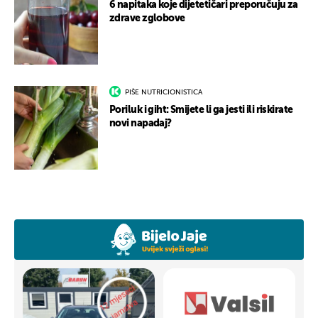
6 napitaka koje dijetetičari preporučuju za
zdrave zglobove
PIŠE NUTRICIONISTICA
Poriluk i giht: Smijete li ga jesti ili riskirate
novi napadaj?