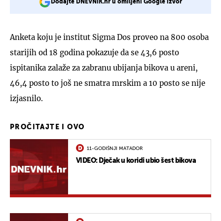
Dodajte DNEVNIK.hr u omiljeni Google izvor
Anketa koju je institut Sigma Dos proveo na 800 osoba
starijih od 18 godina pokazuje da se 43,6 posto
ispitanika zalaže za zabranu ubijanja bikova u areni,
46,4 posto to još ne smatra mrskim a 10 posto se nije
izjasnilo.
PROČITAJTE I OVO
11-GODIŠNJI MATADOR
VIDEO: Dječak u koridi ubio šest bikova