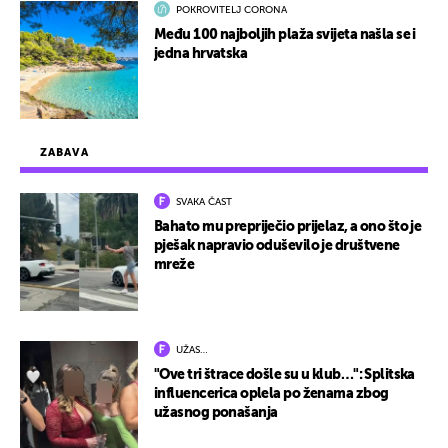
POKROVITELJ CORONA
Među 100 najboljih plaža svijeta našla se i
jedna hrvatska
ZABAVA
SVAKA ČAST
Bahato mu prepriječio prijelaz, a ono što je
pješak napravio oduševilo je društvene
mreže
UŽAS…
"Ove tri štrace došle su u klub…": Splitska
influencerica oplela po ženama zbog
užasnog ponašanja