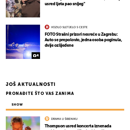
usred ljeta pao snijeg"
VOZILO SLETJELO S CESTE
FOTO Strašni prizori nesreće u Zagrebu:
Auto se prepolovio, jedna osoba poginula,
dvije ozlijeđene
4
JOŠ AKTUALNOSTI
PRONAĐITE ŠTO VAS ZANIMA
SHOW
UKLJUČITE NOTIFIKACIJE
DRAMA U ŠIBENIKU
Thompson usred koncerta iznenada