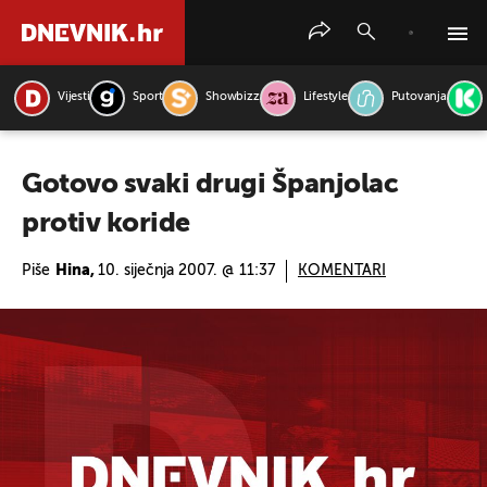
Vijesti
Sport
Showbizz
Lifestyle
Putovanja
PRETRAŽITE VIJESTI
Gotovo svaki drugi Španjolac
protiv koride
Piše
Hina,
10. siječnja 2007. @ 11:37
KOMENTARI