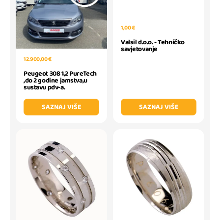
1,00 €
Valsil d.o.o. - Tehničko
savjetovanje
12.900,00 €
Peugeot 308 1,2 PureTech
,do 2 godine jamstva,u
sustavu pdv-a.
SAZNAJ VIŠE
SAZNAJ VIŠE