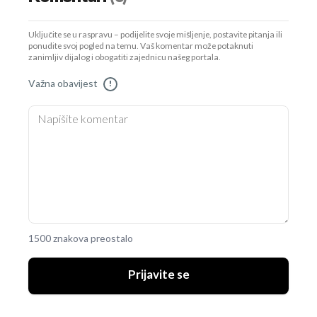
Uključite se u raspravu – podijelite svoje mišljenje, postavite pitanja ili
ponudite svoj pogled na temu. Vaš komentar može potaknuti
zanimljiv dijalog i obogatiti zajednicu našeg portala.
Važna obavijest
!
1500 znakova preostalo
Prijavite se