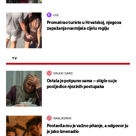
LOL
Promatrao turiste u Hrvatskoj, njegova
zapažanja nasmijala cijelu regiju
TV
DALEKI GRAD
Ostala je potpuno sama – stigle su je
posljedice njezinih postupaka
NASLJEDNIK
Postavila mu je važno pitanje, a odgovor ju
je jako iznenadio