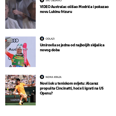
SVE OBJAVIO
VIDEO Australac ošišao Modrića i pokazao
novu Lukinu frizuru
ODLAZI
Umirovila se jedna od najboljih skijašica
novog doba
NEMA KRAJA
Novi šok u teniskom svijetu: Alcaraz
propušta Cincinatti, hoće li igrati na US
Openu?