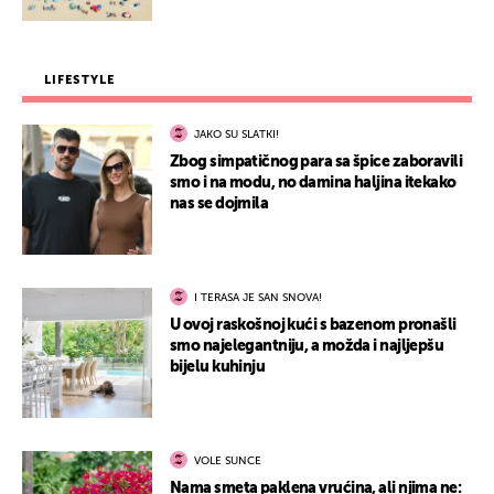
LIFESTYLE
JAKO SU SLATKI!
Zbog simpatičnog para sa špice zaboravili
smo i na modu, no damina haljina itekako
nas se dojmila
I TERASA JE SAN SNOVA!
U ovoj raskošnoj kući s bazenom pronašli
smo najelegantniju, a možda i najljepšu
bijelu kuhinju
VOLE SUNCE
Nama smeta paklena vrućina, ali njima ne: