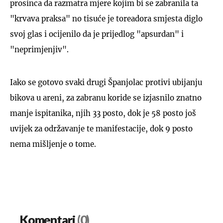
prosinca da razmatra mjere kojim bi se zabranila ta
"krvava praksa" no tisuće je toreadora smjesta diglo
svoj glas i ocijenilo da je prijedlog "apsurdan" i
"neprimjenjiv".
Iako se gotovo svaki drugi Španjolac protivi ubijanju
bikova u areni, za zabranu koride se izjasnilo znatno
manje ispitanika, njih 33 posto, dok je 58 posto još
uvijek za održavanje te manifestacije, dok 9 posto
nema mišljenje o tome.
Komentari
(0)