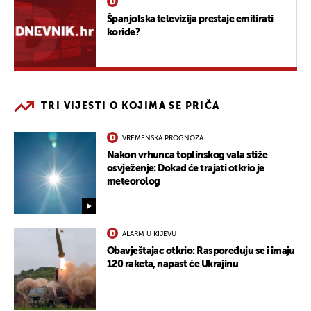
Španjolska televizija prestaje emitirati
koride?
TRI VIJESTI O KOJIMA SE PRIČA
VREMENSKA PROGNOZA
Nakon vrhunca toplinskog vala stiže
osvježenje: Dokad će trajati otkrio je
meteorolog
ALARM U KIJEVU
Obavještajac otkrio: Raspoređuju se i imaju
120 raketa, napast će Ukrajinu