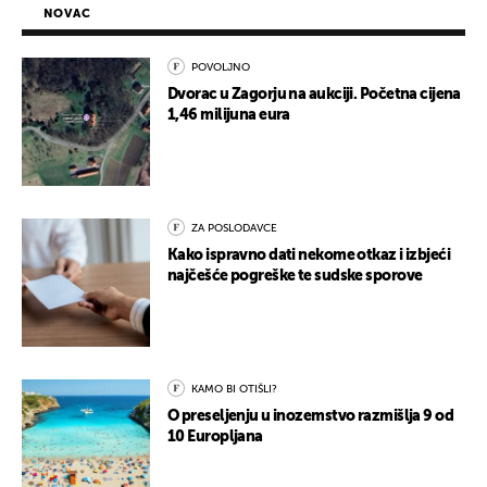
NOVAC
POVOLJNO
Dvorac u Zagorju na aukciji. Početna cijena
1,46 milijuna eura
ZA POSLODAVCE
Kako ispravno dati nekome otkaz i izbjeći
najčešće pogreške te sudske sporove
KAMO BI OTIŠLI?
O preseljenju u inozemstvo razmišlja 9 od
10 Europljana