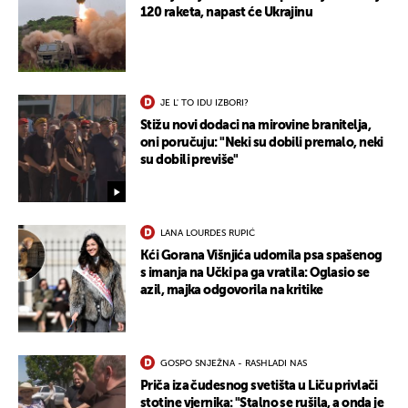
120 raketa, napast će Ukrajinu
JE L' TO IDU IZBORI?
Stižu novi dodaci na mirovine branitelja,
oni poručuju: "Neki su dobili premalo, neki
su dobili previše"
LANA LOURDES RUPIĆ
Kći Gorana Višnjića udomila psa spašenog
s imanja na Učki pa ga vratila: Oglasio se
azil, majka odgovorila na kritike
GOSPO SNJEŽNA - RASHLADI NAS
Priča iza čudesnog svetišta u Liču privlači
stotine vjernika: "Stalno se rušila, a onda je