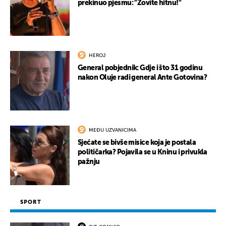
prekinuo pjesmu: "Zovite hitnu!"
HEROJ
General pobjednik: Gdje i što 31 godinu
nakon Oluje radi general Ante Gotovina?
MEĐU UZVANICIMA
Sjećate se bivše misice koja je postala
političarka? Pojavila se u Kninu i privukla
pažnju
SPORT