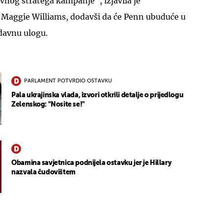
vnog stratega kampanje", izjavila je
Maggie Williams, dodavši da će Penn ubuduće u
davnu ulogu.
PARLAMENT POTVRDIO OSTAVKU
Pala ukrajinska vlada, izvori otkrili detalje o prijedlogu
Zelenskog: "Nosite se!"
Obamina savjetnica podnijela ostavku jer je Hillary
nazvala čudovištem