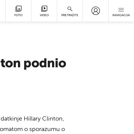
FOTO
VIDEO
PRETRAŽITE
NAVIGACIJA
nton podnio
atkinje Hillary Clinton,
iplomatom o sporazumu o