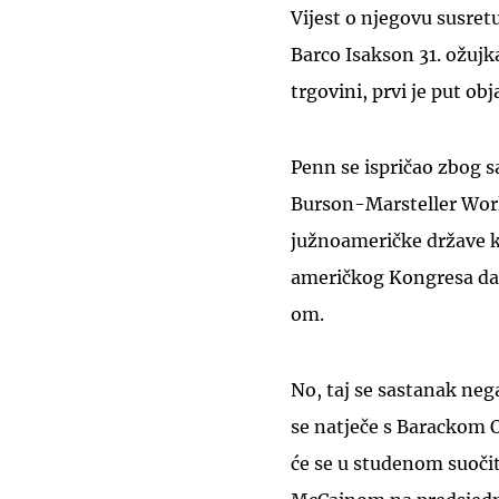
Vijest o njegovu susre
Barco Isakson 31. ožujk
trgovini, prvi je put obj
Penn se ispričao zbog sa
Burson-Marsteller World
južnoameričke države k
američkog Kongresa da 
om.
No, taj se sastanak neg
se natječe s Barackom
će se u studenom suoč