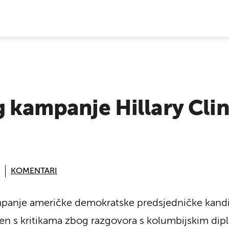
E VIJESTI
g kampanje Hillary Cli
KOMENTARI
mpanje američke demokratske predsjedničke kandid
čen s kritikama zbog razgovora s kolumbijskim d