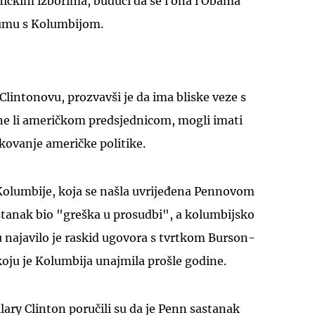
čkim izborima, budući da se i ona i Obama
umu s Kolumbijom.
Clintonovu, prozvavši je da ima bliske veze s
ane li američkom predsjednicom, mogli imati
ikovanje američke politike.
 Kolumbije, koja se našla uvrijeđena Pennovom
stanak bio "greška u prosudbi", a kolumbijsko
 najavilo je raskid ugovora s tvrtkom Burson-
oju je Kolumbija unajmila prošle godine.
lary Clinton poručili su da je Penn sastanak