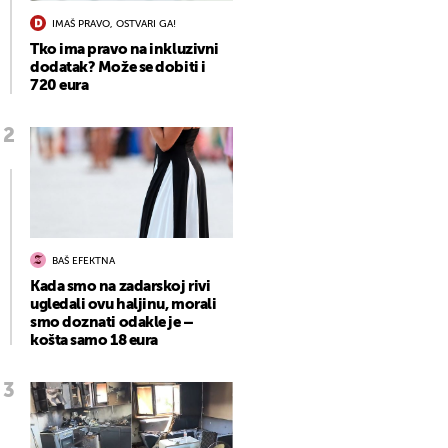
IMAŠ PRAVO, OSTVARI GA!
Tko ima pravo na inkluzivni
dodatak? Može se dobiti i
720 eura
BAŠ EFEKTNA
Kada smo na zadarskoj rivi
ugledali ovu haljinu, morali
smo doznati odakle je –
košta samo 18 eura