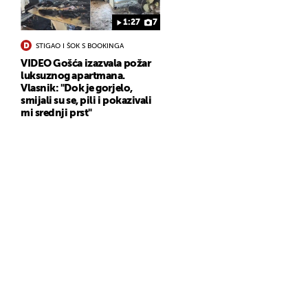
1:27
7
STIGAO I ŠOK S BOOKINGA
VIDEO Gošća izazvala požar
luksuznog apartmana.
Vlasnik: "Dok je gorjelo,
smijali su se, pili i pokazivali
mi srednji prst"