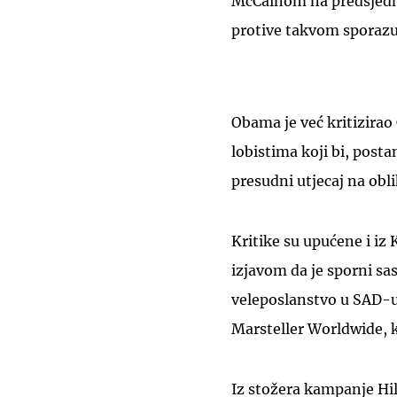
McCainom na predsjedni
protive takvom sporaz
Obama je već kritizirao 
lobistima koji bi, post
presudni utjecaj na obl
Kritike su upućene i iz
izjavom da je sporni sa
veleposlanstvo u SAD-u
Marsteller Worldwide, k
Iz stožera kampanje Hil