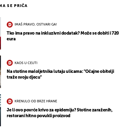
IMA SE PRIČA
IMAŠ PRAVO, OSTVARI GA!
Tko ima pravo na inkluzivni dodatak? Može se dobiti i 720
eura
KAOS U CEUTI
Na stotine maloljetnika lutaju ulicama: "Očajne obitelji
traže svoju djecu"
KRENULO OD BRZE HRANE
Je li ovo povrće krivo za epidemiju? Stotine zaraženih,
restorani hitno povukli proizvod