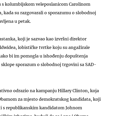
tu s kolumbijskom veleposlanicom Carolinom
a, kada su razgovarali o sporazumu o slobodnoj
avljena u petak.
stanka, koji je sazvao kao izvršni direktor
UKLJUČITE NOTIFIKACIJE
widea, lobističke tvrtke koju su angažirale
ako bi im pomogla u ishođenju dopuštenja
sklope sporazum o slobodnoj trgovini sa SAD-
ativno odrazio na kampanju Hillary Clinton, koja
 Obamom za mjesto demokratskog kandidata, koji
iti s republikanskim kandidatom Johnom