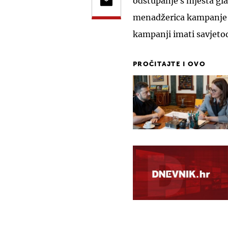
odstupanje s mjesta gla
menadžerica kampanje 
kampanji imati savjeto
PROČITAJTE I OVO