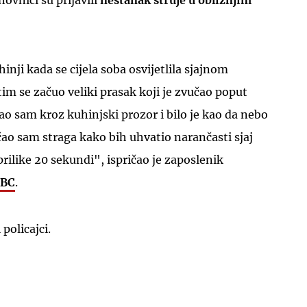
novnici su prijavili
nestanak struje u obližnjim
inji kada se cijela soba osvijetlila sjajnom
tim se začuo veliki prasak koji je zvučao poput
ao sam kroz kuhinjski prozor i bilo je kao da nebo
UKLJUČITE NOTIFIKACIJE
čao sam straga kako bih uhvatio narančasti sjaj
rilike 20 sekundi", ispričao je zaposlenik
BC
.
policajci.