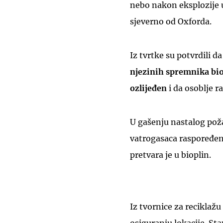
nebo nakon eksplozije 
sjeverno od Oxforda.
Iz tvrtke su potvrdili da
njezinih spremnika bi
ozlijeđen
i da osoblje r
U gašenju nastalog poža
vatrogasaca raspoređen
pretvara je u bioplin.
Iz tvornice za reciklažu