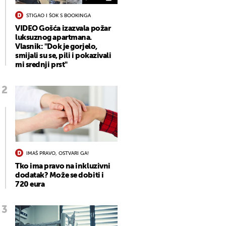
STIGAO I ŠOK S BOOKINGA
VIDEO Gošća izazvala požar
luksuznog apartmana.
Vlasnik: "Dok je gorjelo,
smijali su se, pili i pokazivali
mi srednji prst"
IMAŠ PRAVO, OSTVARI GA!
Tko ima pravo na inkluzivni
dodatak? Može se dobiti i
720 eura