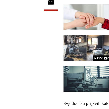
1:27
7
Svjedoci su prijavili ka