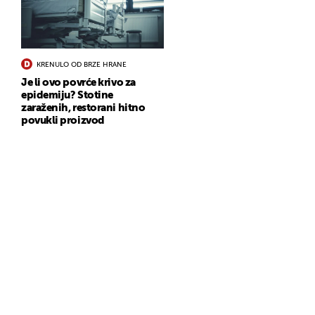
KRENULO OD BRZE HRANE
Je li ovo povrće krivo za
epidemiju? Stotine
zaraženih, restorani hitno
povukli proizvod