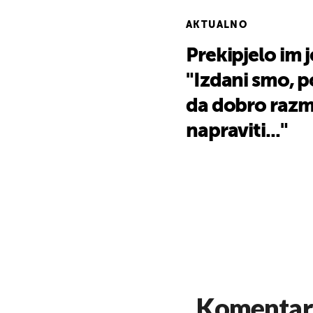
AKTUALNO
Prekipjelo im 
"Izdani smo, 
da dobro razmi
napraviti..."
Komentar