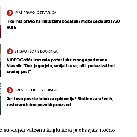
IMAŠ PRAVO, OSTVARI GA!
Tko ima pravo na inkluzivni dodatak? Može se dobiti i 720
eura
STIGAO I ŠOK S BOOKINGA
VIDEO Gošća izazvala požar luksuznog apartmana.
Vlasnik: "Dok je gorjelo, smijali su se, pili i pokazivali mi
srednji prst"
KRENULO OD BRZE HRANE
Je li ovo povrće krivo za epidemiju? Stotine zaraženih,
restorani hitno povukli proizvod
ko su vidjeli vatrenu kuglu koja je obasjala noćno