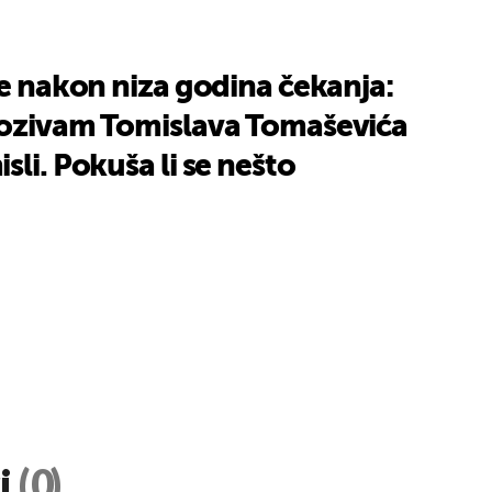
je nakon niza godina čekanja:
pozivam Tomislava Tomaševića
sli. Pokuša li se nešto
i
(0)