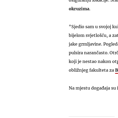
osiguranju lokacije. Sta
okruzima
.
"Sjedio sam u svojoj kuh
bijelom svjetlošću, a za
jake grmljavine. Pogled
pulsira narančasto. Otr
koji je nestao nakon otp
obližnjeg fakulteta za
B
Na mjestu događaja su i 