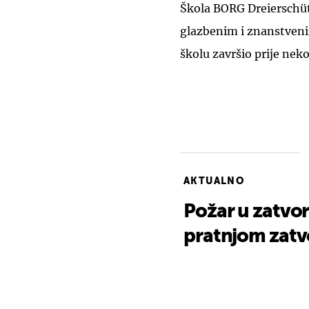
Škola BORG Dreiersch
glazbenim i znanstveni
školu završio prije nek
AKTUALNO
Požar u zatvo
pratnjom zatvo