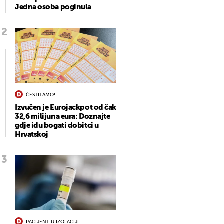
Jedna osoba poginula
ČESTITAMO!
Izvučen je Eurojackpot od čak
32,6 milijuna eura: Doznajte
gdje idu bogati dobitci u
Hrvatskoj
PACIJENT U IZOLACIJI