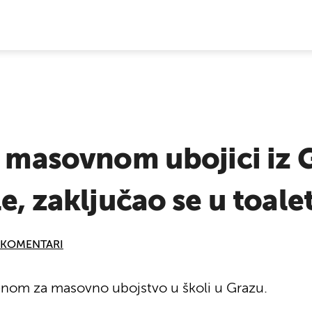
E VIJESTI
o masovnom ubojici iz G
e, zaključao se u toalet.
KOMENTARI
enom za masovno ubojstvo u školi u Grazu.