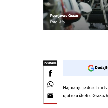
Pucnjava u Grazu
Foto: Afp
PODIJELITE
Dodajt
Najmanje je deset mrtv
ujutro u školi u Grazu. 