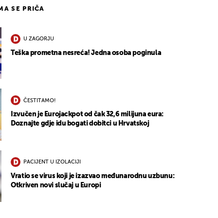
IMA SE PRIČA
U ZAGORJU
Teška prometna nesreća! Jedna osoba poginula
ČESTITAMO!
Izvučen je Eurojackpot od čak 32,6 milijuna eura:
Doznajte gdje idu bogati dobitci u Hrvatskoj
PACIJENT U IZOLACIJI
Vratio se virus koji je izazvao međunarodnu uzbunu:
Otkriven novi slučaj u Europi