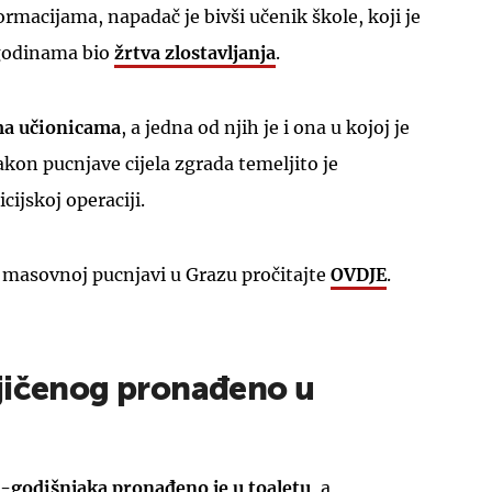
macijama, napadač je bivši učenik škole, koji je
 godinama bio
žrtva zlostavljanja
.
ma učionicama
, a jedna od njih je i ona u kojoj je
on pucnjave cijela zgrada temeljito je
icijskoj operaciji.
o masovnoj pucnjavi u Grazu pročitajte
OVDJE
.
jičenog pronađeno u
godišnjaka pronađeno je u toaletu
, a