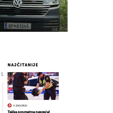
NAJČITANIJE
U ZAGORJU
Teška prometna nesreća!