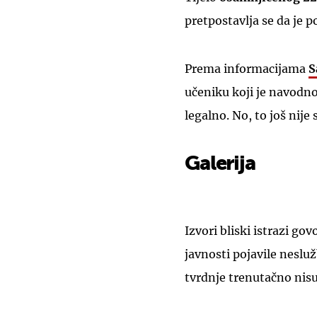
pretpostavlja se da je 
Prema informacijama
S
učeniku koji je navodno 
legalno. No, to još nij
Galerija
Izvori bliski istrazi gov
javnosti pojavile nesl
tvrdnje trenutačno nis