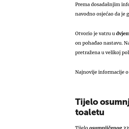
Prema dosadašnjim infor
navodno osjećao da je
Otvorio je vatru u
dvje
on pohađao nastavu. Nak
pretražena u velikoj pol
Najnovije informacije 
Tijelo osumn
toaletu
Tijelo
osumnjičenog 22-