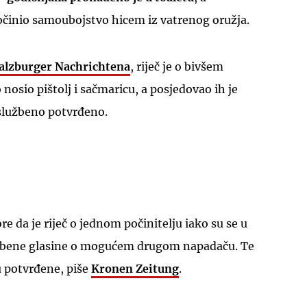
počinio samoubojstvo hicem iz vatrenog oružja.
alzburger Nachrichtena
, riječ je o bivšem
nosio pištolj i sačmaricu, a posjedovao ih je
e službeno potvrđeno.
UKLJUČITE NOTIFIKACIJE
3
ore da je riječ o jednom počinitelju iako su se u
užbene glasine o mogućem drugom napadaču. Te
u potvrđene, piše
Kronen Zeitung
.