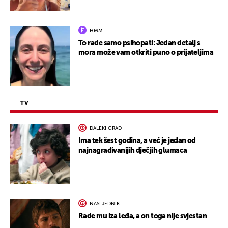
HMM…
To rade samo psihopati: Jedan detalj s
mora može vam otkriti puno o prijateljima
TV
DALEKI GRAD
Ima tek šest godina, a već je jedan od
najnagrađivanijih dječjih glumaca
NASLJEDNIK
Rade mu iza leđa, a on toga nije svjestan