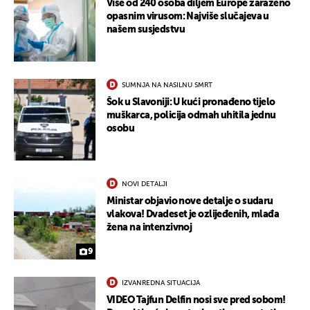
Više od 240 osoba diljem Europe zaraženo
opasnim virusom: Najviše slučajeva u
našem susjedstvu
SUMNJA NA NASILNU SMRT
Šok u Slavoniji: U kući pronađeno tijelo
muškarca, policija odmah uhitila jednu
osobu
NOVI DETALJI
Ministar objavio nove detalje o sudaru
vlakova! Dvadeset je ozlijeđenih, mlađa
žena na intenzivnoj
9
IZVANREDNA SITUACIJA
VIDEO Tajfun Delfin nosi sve pred sobom!