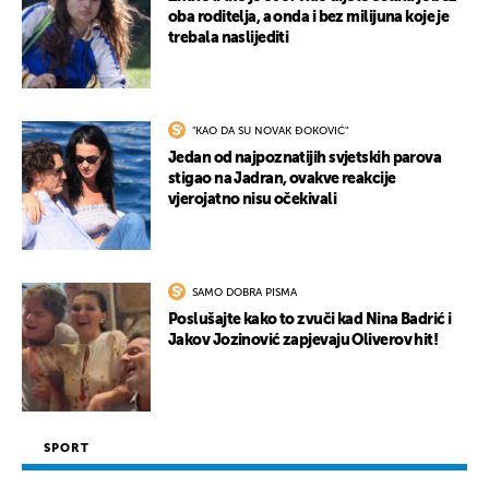
oba roditelja, a onda i bez milijuna koje je
trebala naslijediti
"KAO DA SU NOVAK ĐOKOVIĆ"
Jedan od najpoznatijih svjetskih parova
stigao na Jadran, ovakve reakcije
vjerojatno nisu očekivali
SAMO DOBRA PISMA
Poslušajte kako to zvuči kad Nina Badrić i
Jakov Jozinović zapjevaju Oliverov hit!
SPORT