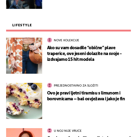
LIFESTYLE
NOVE KOLEKCIJE
Ako su vam dosadile “obične” plave
traperice, ove jeseni dolazite na svoje -
izdvajamo 15 hit modela
PREJEDNOSTAVNO ZA SLOŽITI
Ovo je pravi ljetni tiramisu s limunom i
borovnicama – baš osvježava i jako je fin
U NOJ NIJE VRUĆE