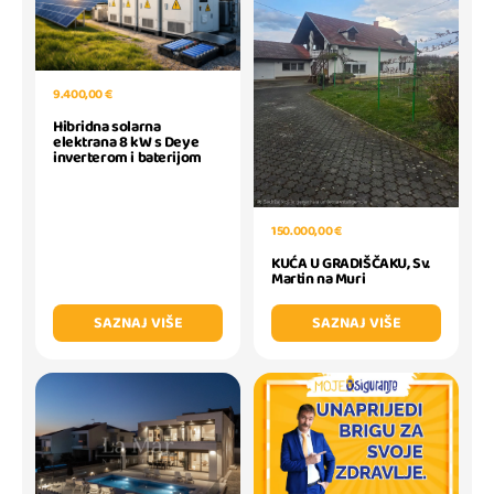
9.400,00 €
Hibridna solarna
elektrana 8 kW s Deye
inverterom i baterijom
150.000,00 €
KUĆA U GRADIŠČAKU, Sv.
Martin na Muri
SAZNAJ VIŠE
SAZNAJ VIŠE