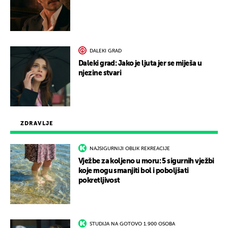
DALEKI GRAD
Daleki grad: Jako je ljuta jer se miješa u
njezine stvari
ZDRAVLJE
NAJSIGURNIJI OBLIK REKREACIJE
Vježbe za koljeno u moru: 5 sigurnih vježbi
koje mogu smanjiti bol i poboljšati
pokretljivost
STUDIJA NA GOTOVO 1.900 OSOBA