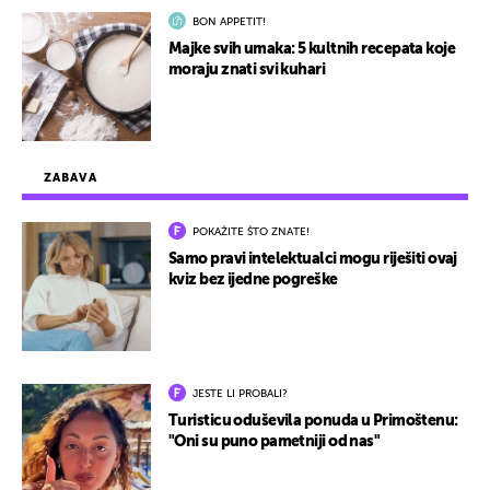
BON APPETIT!
Majke svih umaka: 5 kultnih recepata koje
moraju znati svi kuhari
ZABAVA
POKAŽITE ŠTO ZNATE!
Samo pravi intelektualci mogu riješiti ovaj
kviz bez ijedne pogreške
JESTE LI PROBALI?
Turisticu oduševila ponuda u Primoštenu:
"Oni su puno pametniji od nas"