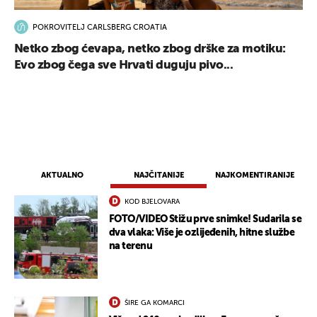
POKROVITELJ CARLSBERG CROATIA
Netko zbog ćevapa, netko zbog drške za motiku:
Evo zbog čega sve Hrvati duguju pivo...
AKTUALNO
NAJČITANIJE
NAJKOMENTIRANIJE
KOD BJELOVARA
FOTO/VIDEO Stižu prve snimke! Sudarila se
dva vlaka: Više je ozlijeđenih, hitne službe
na terenu
ŠIRE GA KOMARCI