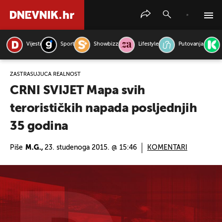
Vijesti
Sport
Showbizz
Lifestyle
Putovanja
PRETRAŽITE VIJESTI
ZASTRAŠUJUĆA REALNOST
CRNI SVIJET Mapa svih
terorističkih napada posljednjih
35 godina
Piše
M.G.,
23. studenoga 2015. @ 15:46
KOMENTARI