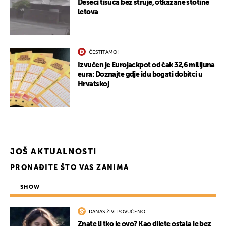
Deseci tisuća bez struje, otkazane stotine
letova
ČESTITAMO!
Izvučen je Eurojackpot od čak 32,6 milijuna
eura: Doznajte gdje idu bogati dobitci u
UKLJUČITE NOTIFIKACIJE
Hrvatskoj
JOŠ AKTUALNOSTI
PRONAĐITE ŠTO VAS ZANIMA
SHOW
DANAS ŽIVI POVUČENO
Znate li tko je ovo? Kao dijete ostala je bez