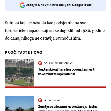
Dodajte DNEVNIK.hr u omiljeni Google izvor
Snimka koja je nastala kao podsjetnik na
sve
terorističke napade koji su se dogodili od 1980. godine
do dana, nikoga ne ostavlja ravnodušnim.
PROČITAJTE I OVO
OGLASILI SE STRUČNJACI
Toplinski val hara Europom: Izmjerili
rekordnu temperaturu!
VELIKI IZNOSI
Zemlje se ubrzano naoružavaju, jedna