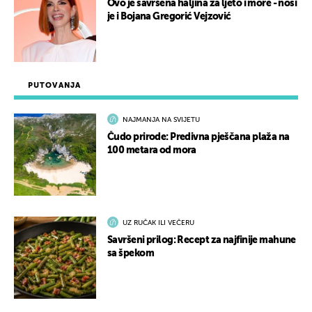
Ovo je savršena haljina za ljeto i more - nosi
je i Bojana Gregorić Vejzović
PUTOVANJA
NAJMANJA NA SVIJETU
Čudo prirode: Predivna pješčana plaža na
100 metara od mora
UZ RUČAK ILI VEČERU
Savršeni prilog: Recept za najfinije mahune
sa špekom