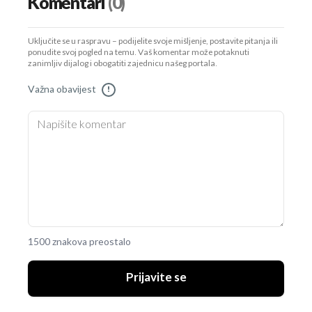
Komentari
(0)
Uključite se u raspravu – podijelite svoje mišljenje, postavite pitanja ili
ponudite svoj pogled na temu. Vaš komentar može potaknuti
zanimljiv dijalog i obogatiti zajednicu našeg portala.
Važna obavijest
!
1500 znakova preostalo
Prijavite se