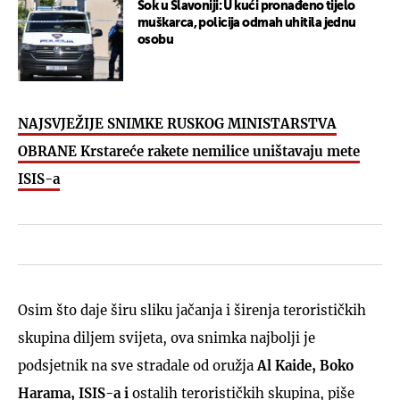
Šok u Slavoniji: U kući pronađeno tijelo
muškarca, policija odmah uhitila jednu
osobu
NAJSVJEŽIJE SNIMKE RUSKOG MINISTARSTVA
OBRANE Krstareće rakete nemilice uništavaju mete
ISIS-a
Osim što daje širu sliku jačanja i širenja terorističkih
skupina diljem svijeta, ova snimka najbolji je
podsjetnik na sve stradale od oružja
Al Kaide, Boko
Harama, ISIS-a i
ostalih terorističkih skupina, piše