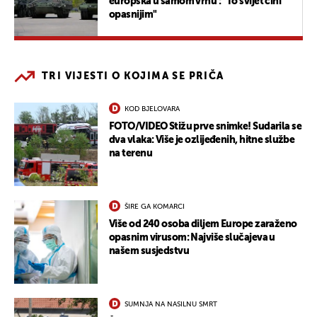
europska u samom vrhu : "To svijet čini
opasnijim"
TRI VIJESTI O KOJIMA SE PRIČA
KOD BJELOVARA
FOTO/VIDEO Stižu prve snimke! Sudarila se
dva vlaka: Više je ozlijeđenih, hitne službe
na terenu
ŠIRE GA KOMARCI
Više od 240 osoba diljem Europe zaraženo
opasnim virusom: Najviše slučajeva u
našem susjedstvu
SUMNJA NA NASILNU SMRT