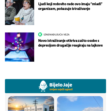
Ljudi koji redovito rade ovo imaju “mlađi”
organizam, pokazuje istraživanje
IZNENAĐUJUĆA VEZA
Novo istraživanje otkriva zašto osobe s
depresijom drugačije reagiraju na lajkove