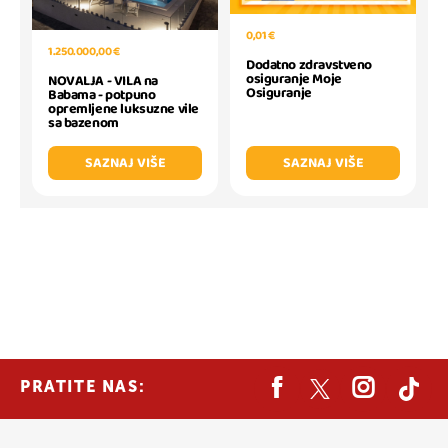
0,01 €
1.250.000,00 €
Dodatno zdravstveno
osiguranje Moje
NOVALJA - VILA na
Osiguranje
Babama - potpuno
opremljene luksuzne vile
sa bazenom
SAZNAJ VIŠE
SAZNAJ VIŠE
PRATITE NAS: