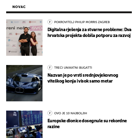
NOVAC
POKROVITELJ PHILIP MORRIS ZAGREB
Digitalna rješenja za stvarne probleme: Dva
hrvatska projekta dobila potporu za razvoj
TREĆI UNIKATNI BUGATTI
Nazvan je po vrsti srednjovjekovnog
viteškog konja i visok samo metar
OVO JE 10 NAJBOLJIH
Europske dionice dosegnule su rekordne
razine