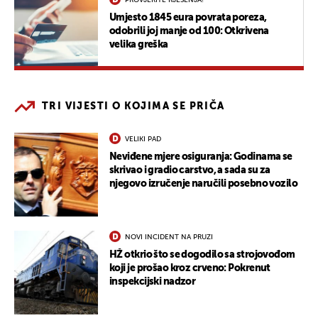
Umjesto 1845 eura povrata poreza,
odobrili joj manje od 100: Otkrivena
velika greška
TRI VIJESTI O KOJIMA SE PRIČA
VELIKI PAD
Neviđene mjere osiguranja: Godinama se
skrivao i gradio carstvo, a sada su za
njegovo izručenje naručili posebno vozilo
NOVI INCIDENT NA PRUZI
HŽ otkrio što se dogodilo sa strojovođom
koji je prošao kroz crveno: Pokrenut
inspekcijski nadzor