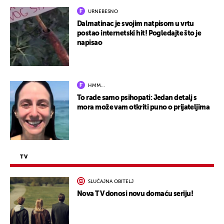
URNEBESNO
Dalmatinac je svojim natpisom u vrtu
postao internetski hit! Pogledajte što je
napisao
HMM…
To rade samo psihopati: Jedan detalj s
mora može vam otkriti puno o prijateljima
TV
SLUČAJNA OBITELJ
Nova TV donosi novu domaću seriju!