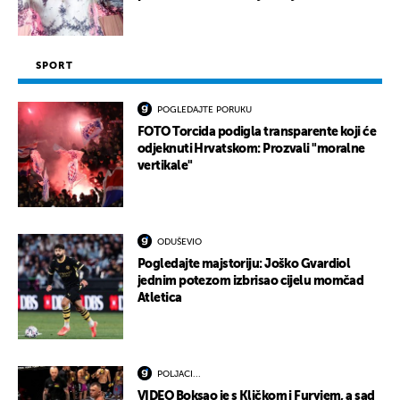
SPORT
POGLEDAJTE PORUKU
FOTO Torcida podigla transparente koji će
odjeknuti Hrvatskom: Prozvali "moralne
vertikale"
ODUŠEVIO
Pogledajte majstoriju: Joško Gvardiol
jednim potezom izbrisao cijelu momčad
Atletica
POLJACI...
VIDEO Boksao je s Kličkom i Furyjem, a sad