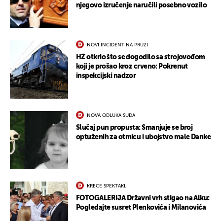
njegovo izručenje naručili posebno vozilo
NOVI INCIDENT NA PRUZI
HŽ otkrio što se dogodilo sa strojovođom
koji je prošao kroz crveno: Pokrenut
inspekcijski nadzor
NOVA ODLUKA SUDA
Slučaj pun propusta: Smanjuje se broj
optuženih za otmicu i ubojstvo male Danke
KREĆE SPEKTAKL
FOTOGALERIJA Državni vrh stigao na Alku:
Pogledajte susret Plenkovića i Milanovića