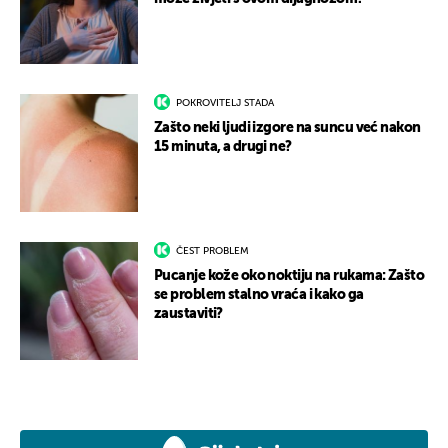
POKROVITELJ STADA
Zašto neki ljudi izgore na suncu već nakon
15 minuta, a drugi ne?
ČEST PROBLEM
Pucanje kože oko noktiju na rukama: Zašto
se problem stalno vraća i kako ga
zaustaviti?