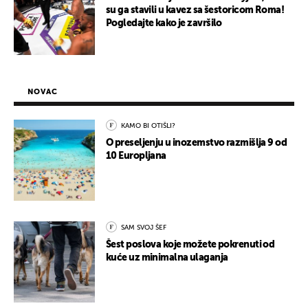
su ga stavili u kavez sa šestoricom Roma!
Pogledajte kako je završilo
NOVAC
KAMO BI OTIŠLI?
O preseljenju u inozemstvo razmišlja 9 od
10 Europljana
SAM SVOJ ŠEF
Šest poslova koje možete pokrenuti od
kuće uz minimalna ulaganja