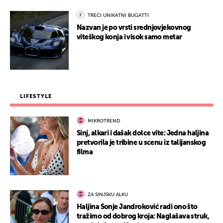
TREĆI UNIKATNI BUGATTI
Nazvan je po vrsti srednjovjekovnog
viteškog konja i visok samo metar
LIFESTYLE
MIKROTREND
Sinj, alkari i dašak dolce vite: Jedna haljina
pretvorila je tribine u scenu iz talijanskog
filma
ZA SINJSKU ALKU
Haljina Sonje Jandroković radi ono što
tražimo od dobrog kroja: Naglašava struk,