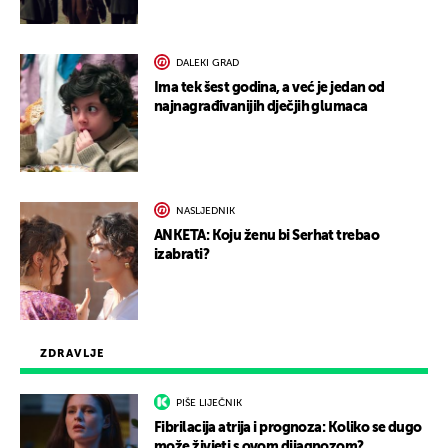
DALEKI GRAD
Ima tek šest godina, a već je jedan od
najnagrađivanijih dječjih glumaca
NASLJEDNIK
ANKETA: Koju ženu bi Serhat trebao
izabrati?
ZDRAVLJE
PIŠE LIJEČNIK
Fibrilacija atrija i prognoza: Koliko se dugo
može živjeti s ovom dijagnozom?