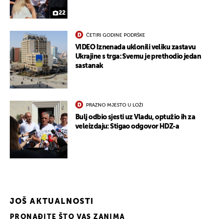
22
ČETIRI GODINE PODRŠKE
VIDEO Iznenada uklonili veliku zastavu
Ukrajine s trga: Svemu je prethodio jedan
sastanak
PRAZNO MJESTO U LOŽI
Bulj odbio sjesti uz Vladu, optužio ih za
veleizdaju: Stigao odgovor HDZ-a
JOŠ AKTUALNOSTI
PRONAĐITE ŠTO VAS ZANIMA