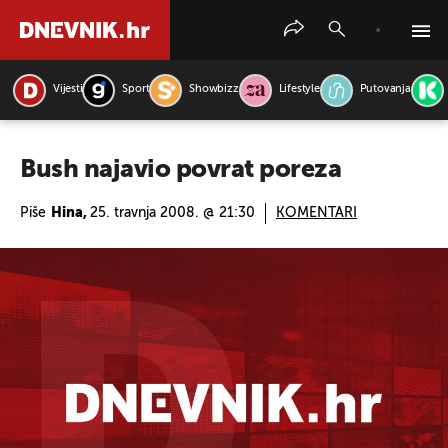
Vijesti
Sport
Showbizz
Lifestyle
Putovanja
PRETRAŽITE VIJESTI
Bush najavio povrat poreza
Piše
Hina,
25. travnja 2008. @ 21:30
KOMENTARI