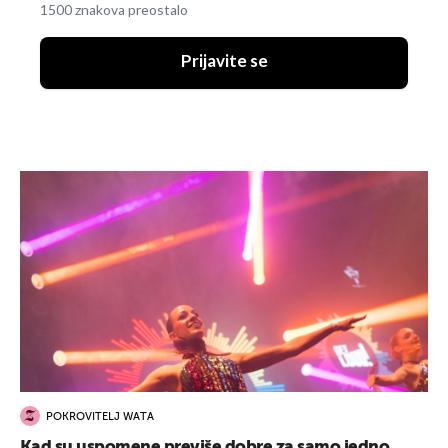
1500 znakova preostalo
Prijavite se
POKROVITELJ WATA
Kad su uspomene previše dobre za samo jedno