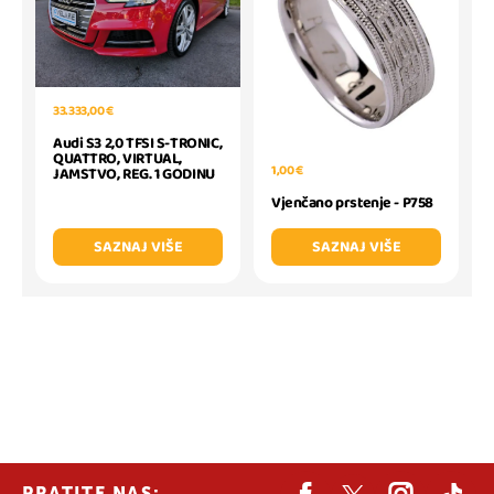
33.333,00 €
Audi S3 2,0 TFSI S-TRONIC,
QUATTRO, VIRTUAL,
1,00 €
JAMSTVO, REG. 1 GODINU
Vjenčano prstenje - P758
SAZNAJ VIŠE
SAZNAJ VIŠE