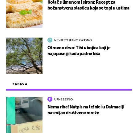
Kolač s limunom i sirom: Recept za
božanstvenu slasticu koja se topi u ustima
NEVJEROJATNO OPASNO
Otrovno drvo: Tihi ubojica koji je
najopasniji kada padne kiša
ZABAVA
URNEBESNO
Nema ribe! Natpis na tržnici u Dalmaciji
nasmijao društvene mreže