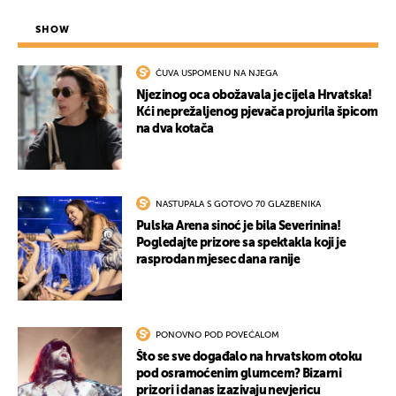
SHOW
ČUVA USPOMENU NA NJEGA
Njezinog oca obožavala je cijela Hrvatska!
Kći neprežaljenog pjevača projurila špicom
na dva kotača
NASTUPALA S GOTOVO 70 GLAZBENIKA
Pulska Arena sinoć je bila Severinina!
Pogledajte prizore sa spektakla koji je
rasprodan mjesec dana ranije
PONOVNO POD POVEĆALOM
Što se sve događalo na hrvatskom otoku
pod osramoćenim glumcem? Bizarni
prizori i danas izazivaju nevjericu