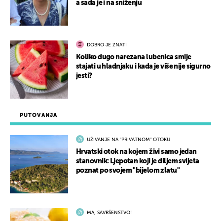
a sada je i na sniženju
DOBRO JE ZNATI
Koliko dugo narezana lubenica smije
stajati u hladnjaku i kada je više nije sigurno
jesti?
PUTOVANJA
UŽIVANJE NA "PRIVATNOM" OTOKU
Hrvatski otok na kojem živi samo jedan
stanovnik: Ljepotan koji je diljem svijeta
poznat po svojem "bijelom zlatu"
MA, SAVRŠENSTVO!