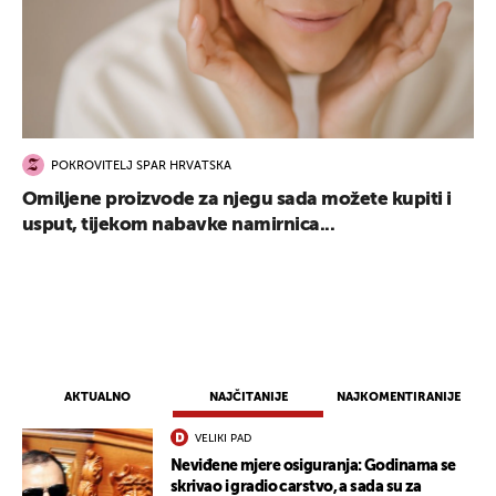
POKROVITELJ SPAR HRVATSKA
Omiljene proizvode za njegu sada možete kupiti i
UKLJUČITE NOTIFIKACIJE
usput, tijekom nabavke namirnica...
AKTUALNO
NAJČITANIJE
NAJKOMENTIRANIJE
VELIKI PAD
Neviđene mjere osiguranja: Godinama se
skrivao i gradio carstvo, a sada su za