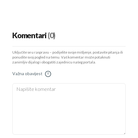
Komentari
(0)
Uključite se u raspravu – podijelite svoje mišljenje, postavite pitanja ili
ponudite svoj pogled na temu. Vaš komentar može potaknuti
zanimljiv dijalog i obogatiti zajednicu našeg portala.
Važna obavijest
!