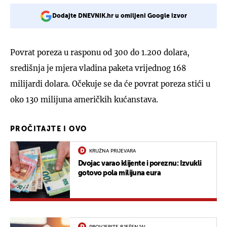
Dodajte DNEVNIK.hr u omiljeni Google izvor
Povrat poreza u rasponu od 300 do 1.200 dolara,
središnja je mjera vladina paketa vrijednog 168
milijardi dolara. Očekuje se da će povrat poreza stići u
oko 130 milijuna američkih kućanstava.
PROČITAJTE I OVO
KRUŽNA PRIJEVARA
Dvojac varao klijente i poreznu: Izvukli
gotovo pola milijuna eura
PROVJERITE RJEŠENJA!