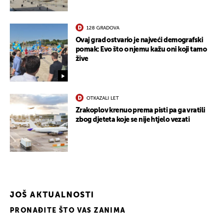
128 GRADOVA
Ovaj grad ostvario je najveći demografski
pomak: Evo što o njemu kažu oni koji tamo
žive
OTKAZALI LET
Zrakoplov krenuo prema pisti pa ga vratili
zbog djeteta koje se nije htjelo vezati
JOŠ AKTUALNOSTI
PRONAĐITE ŠTO VAS ZANIMA