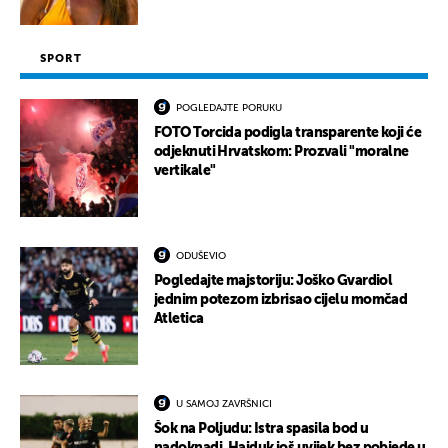
SPORT
POGLEDAJTE PORUKU
FOTO Torcida podigla transparente koji će
odjeknuti Hrvatskom: Prozvali "moralne
vertikale"
ODUŠEVIO
Pogledajte majstoriju: Joško Gvardiol
jednim potezom izbrisao cijelu momčad
Atletica
U SAMOJ ZAVRŠNICI
Šok na Poljudu: Istra spasila bod u