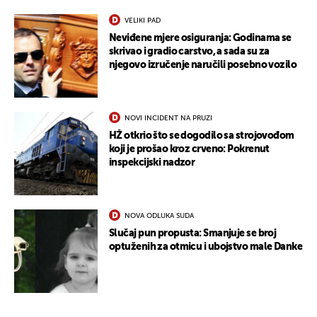
VELIKI PAD
Neviđene mjere osiguranja: Godinama se
skrivao i gradio carstvo, a sada su za
njegovo izručenje naručili posebno vozilo
NOVI INCIDENT NA PRUZI
HŽ otkrio što se dogodilo sa strojovođom
koji je prošao kroz crveno: Pokrenut
inspekcijski nadzor
NOVA ODLUKA SUDA
Slučaj pun propusta: Smanjuje se broj
optuženih za otmicu i ubojstvo male Danke