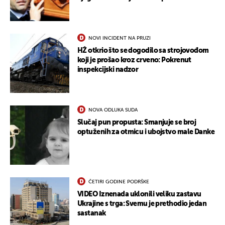
NOVI INCIDENT NA PRUZI
HŽ otkrio što se dogodilo sa strojovođom
koji je prošao kroz crveno: Pokrenut
inspekcijski nadzor
UKLJUČITE NOTIFIKACIJE
NOVA ODLUKA SUDA
Slučaj pun propusta: Smanjuje se broj
optuženih za otmicu i ubojstvo male Danke
ČETIRI GODINE PODRŠKE
VIDEO Iznenada uklonili veliku zastavu
Ukrajine s trga: Svemu je prethodio jedan
sastanak