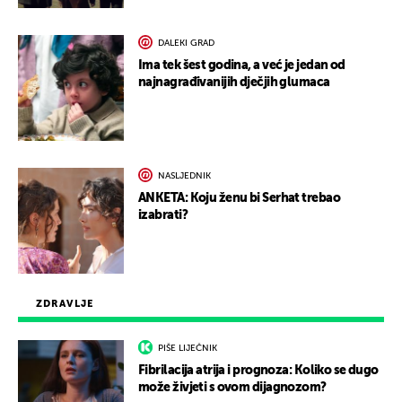
DALEKI GRAD
Ima tek šest godina, a već je jedan od
najnagrađivanijih dječjih glumaca
NASLJEDNIK
ANKETA: Koju ženu bi Serhat trebao
izabrati?
ZDRAVLJE
PIŠE LIJEČNIK
Fibrilacija atrija i prognoza: Koliko se dugo
može živjeti s ovom dijagnozom?