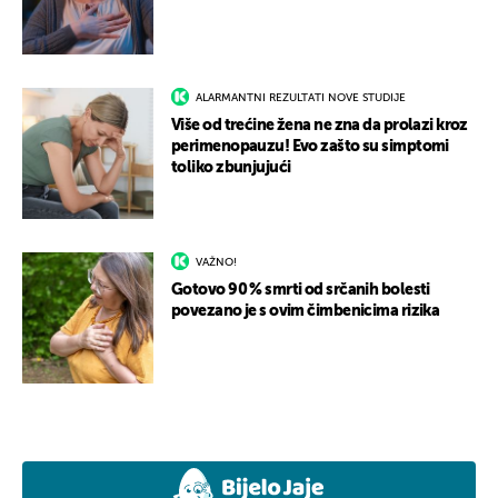
ALARMANTNI REZULTATI NOVE STUDIJE
Više od trećine žena ne zna da prolazi kroz
perimenopauzu! Evo zašto su simptomi
toliko zbunjujući
VAŽNO!
Gotovo 90 % smrti od srčanih bolesti
povezano je s ovim čimbenicima rizika