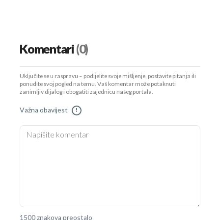
Komentari
(0)
Uključite se u raspravu – podijelite svoje mišljenje, postavite pitanja ili
ponudite svoj pogled na temu. Vaš komentar može potaknuti
zanimljiv dijalog i obogatiti zajednicu našeg portala.
Važna obavijest
!
1500 znakova preostalo