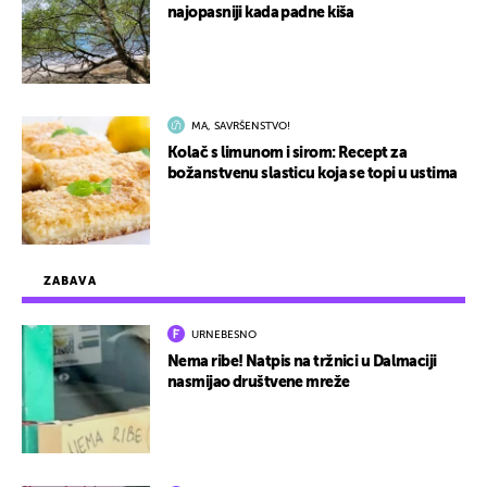
najopasniji kada padne kiša
MA, SAVRŠENSTVO!
Kolač s limunom i sirom: Recept za
božanstvenu slasticu koja se topi u ustima
ZABAVA
URNEBESNO
Nema ribe! Natpis na tržnici u Dalmaciji
nasmijao društvene mreže