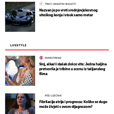
TREĆI UNIKATNI BUGATTI
Nazvan je po vrsti srednjovjekovnog
viteškog konja i visok samo metar
LIFESTYLE
MIKROTREND
Sinj, alkari i dašak dolce vite: Jedna haljina
pretvorila je tribine u scenu iz talijanskog
filma
PIŠE LIJEČNIK
Fibrilacija atrija i prognoza: Koliko se dugo
može živjeti s ovom dijagnozom?