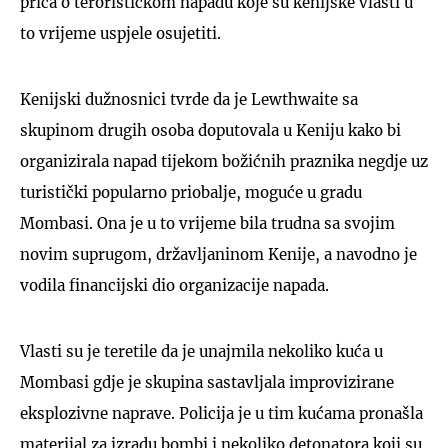
priča o terorističkom napadu koje su kenijske vlasti u
to vrijeme uspjele osujetiti.
Kenijski dužnosnici tvrde da je Lewthwaite sa
skupinom drugih osoba doputovala u Keniju kako bi
organizirala napad tijekom božićnih praznika negdje uz
turistički popularno priobalje, moguće u gradu
Mombasi. Ona je u to vrijeme bila trudna sa svojim
novim suprugom, državljaninom Kenije, a navodno je
vodila financijski dio organizacije napada.
Vlasti su je teretile da je unajmila nekoliko kuća u
Mombasi gdje je skupina sastavljala improvizirane
eksplozivne naprave. Policija je u tim kućama pronašla
materijal za izradu bombi i nekoliko detonatora koji su