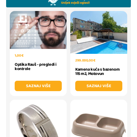
1,00 €
299.000,00 €
Optika Rauš - pregledi i
kontrole
Kamena kuća s bazenom
115 m2, Motovun
SAZNAJ VIŠE
SAZNAJ VIŠE