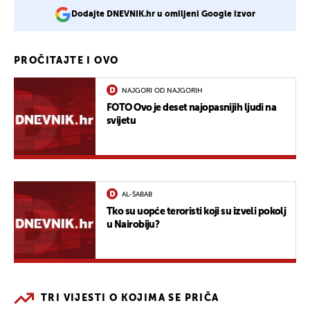
Dodajte DNEVNIK.hr u omiljeni Google izvor
PROČITAJTE I OVO
NAJGORI OD NAJGORIH
FOTO Ovo je deset najopasnijih ljudi na
svijetu
AL-ŠABAB
Tko su uopće teroristi koji su izveli pokolj
u Nairobiju?
TRI VIJESTI O KOJIMA SE PRIČA