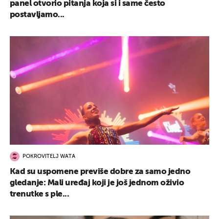
panel otvorio pitanja koja si i same često
postavljamo...
POKROVITELJ WATA
Kad su uspomene previše dobre za samo jedno
gledanje: Mali uređaj koji je još jednom oživio
trenutke s ple...