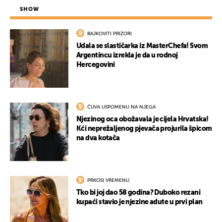
SHOW
BAJKOVITI PRIZORI
Udala se slastičarka iz MasterChefa! Svom
Argentincu izrekla je da u rodnoj
Hercegovini
ČUVA USPOMENU NA NJEGA
Njezinog oca obožavala je cijela Hrvatska!
Kći neprežaljenog pjevača projurila špicom
na dva kotača
PRKOSI VREMENU
Tko bi joj dao 58 godina? Duboko rezani
kupaći stavio je njezine adute u prvi plan