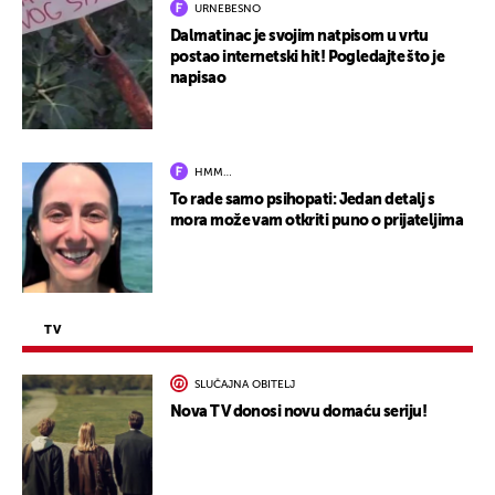
URNEBESNO
Dalmatinac je svojim natpisom u vrtu
postao internetski hit! Pogledajte što je
napisao
HMM…
To rade samo psihopati: Jedan detalj s
mora može vam otkriti puno o prijateljima
TV
SLUČAJNA OBITELJ
Nova TV donosi novu domaću seriju!