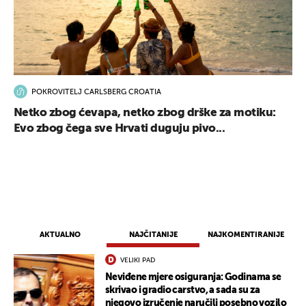
POKROVITELJ CARLSBERG CROATIA
Netko zbog ćevapa, netko zbog drške za motiku:
Evo zbog čega sve Hrvati duguju pivo...
AKTUALNO
NAJČITANIJE
NAJKOMENTIRANIJE
VELIKI PAD
Neviđene mjere osiguranja: Godinama se
skrivao i gradio carstvo, a sada su za
njegovo izručenje naručili posebno vozilo