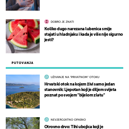
DOBRO JE ZNATI
Koliko dugo narezana lubenica smije
stajati u hladnjaku i kada je više nije sigurno
jesti?
PUTOVANJA
UŽIVANJE NA "PRIVATNOM" OTOKU
Hrvatski otok na kojem živi samo jedan
stanovnik: Ljepotan koji je diljem svijeta
poznat po svojem "bijelom zlatu"
NEVJEROJATNO OPASNO
Otrovno drvo: Tihi ubojica koji je