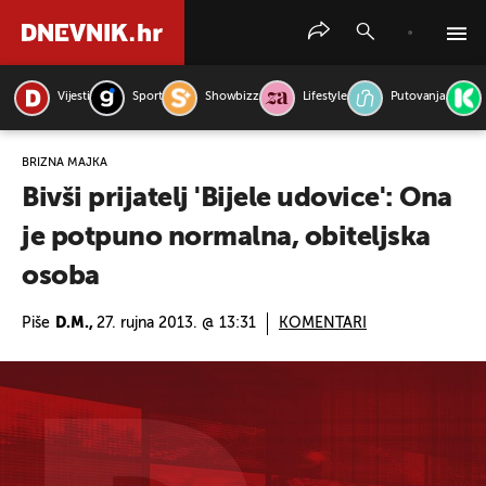
Vijesti
Sport
Showbizz
Lifestyle
Putovanja
PRETRAŽITE VIJESTI
BRIŽNA MAJKA
Bivši prijatelj 'Bijele udovice': Ona
je potpuno normalna, obiteljska
osoba
Piše
D.M.,
27. rujna 2013. @ 13:31
KOMENTARI