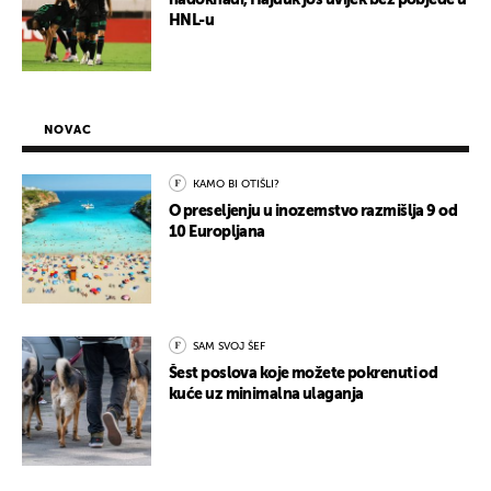
nadoknadi, Hajduk još uvijek bez pobjede u
HNL-u
NOVAC
KAMO BI OTIŠLI?
O preseljenju u inozemstvo razmišlja 9 od
10 Europljana
SAM SVOJ ŠEF
Šest poslova koje možete pokrenuti od
kuće uz minimalna ulaganja