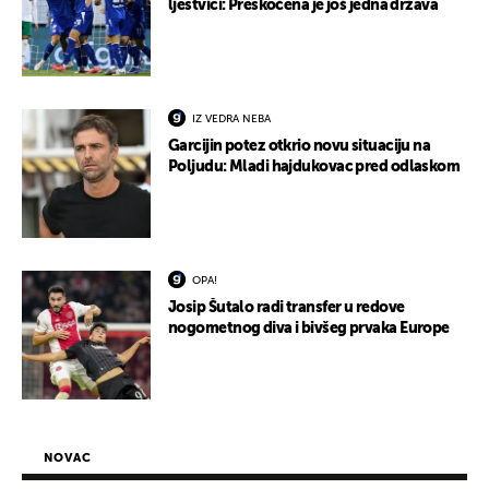
ljestvici: Preskočena je još jedna država
IZ VEDRA NEBA
Garcijin potez otkrio novu situaciju na
Poljudu: Mladi hajdukovac pred odlaskom
OPA!
Josip Šutalo radi transfer u redove
nogometnog diva i bivšeg prvaka Europe
NOVAC