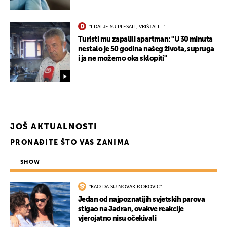
"I DALJE SU PLESALI, VRIŠTALI..."
Turisti mu zapalili apartman: "U 30 minuta
nestalo je 50 godina našeg života, supruga
i ja ne možemo oka sklopiti"
JOŠ AKTUALNOSTI
PRONAĐITE ŠTO VAS ZANIMA
SHOW
"KAO DA SU NOVAK ĐOKOVIĆ"
Jedan od najpoznatijih svjetskih parova
stigao na Jadran, ovakve reakcije
vjerojatno nisu očekivali