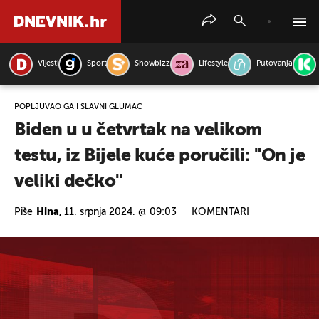
Vijesti
Sport
Showbizz
Lifestyle
Putovanja
PRETRAŽITE VIJESTI
POPLJUVAO GA I SLAVNI GLUMAC
Biden u u četvrtak na velikom
testu, iz Bijele kuće poručili: "On je
veliki dečko"
Piše
Hina,
11. srpnja 2024. @ 09:03
KOMENTARI