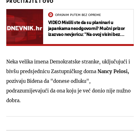
PROČITAJTE I OVO
OPASNIM PUTEM BEZ OPREME
VIDEO Mislili ste da su planinari u
japankama neodgovorni? Mučni prizor
izazvao nevjericu: "Na ovoj visini bez
opreme s djetetom u naručju?"
Neka velika imena Demokratske stranke, uključujući i
bivšu predsjednicu Zastupničkog doma
Nancy Pelosi,
pozivaju Bidena da "donese odluku",
podrazumijevajući da ona koju je već donio nije nužno
dobra.