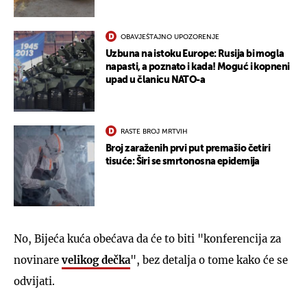
OBAVJEŠTAJNO UPOZORENJE
Uzbuna na istoku Europe: Rusija bi mogla
napasti, a poznato i kada! Moguć i kopneni
upad u članicu NATO-a
RASTE BROJ MRTVIH
Broj zaraženih prvi put premašio četiri
tisuće: Širi se smrtonosna epidemija
No, Bijeća kuća obećava da će to biti "konferencija za
novinare
velikog dečka
", bez detalja o tome kako će se
odvijati.