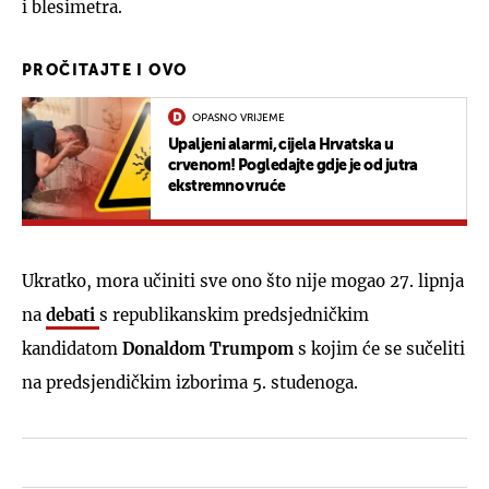
i blesimetra.
PROČITAJTE I OVO
OPASNO VRIJEME
Upaljeni alarmi, cijela Hrvatska u
crvenom! Pogledajte gdje je od jutra
ekstremno vruće
Ukratko, mora učiniti sve ono što nije mogao 27. lipnja
na
debati
s republikanskim predsjedničkim
kandidatom
Donaldom Trumpom
s kojim će se sučeliti
na predsjendičkim izborima 5. studenoga.