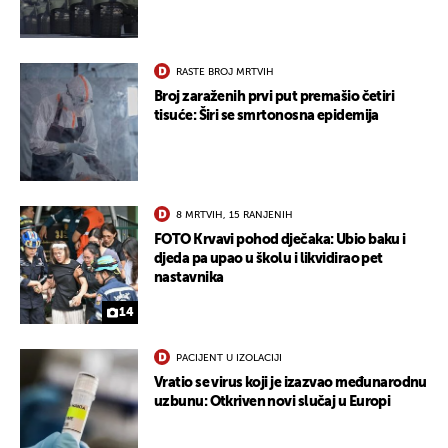
RASTE BROJ MRTVIH
Broj zaraženih prvi put premašio četiri
tisuće: Širi se smrtonosna epidemija
8 MRTVIH, 15 RANJENIH
FOTO Krvavi pohod dječaka: Ubio baku i
djeda pa upao u školu i likvidirao pet
nastavnika
14
PACIJENT U IZOLACIJI
Vratio se virus koji je izazvao međunarodnu
uzbunu: Otkriven novi slučaj u Europi