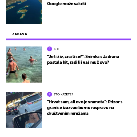
Google može sakriti
ZABAVA
LOL
"Je li živ, zna li se?": Snimka s Jadrana
postala hit, radi li i vaš muž ovo?
ŠTO KAŽETE?
"Hrvat sam, ali ovo je sramota": Prizor s
granice izazvao burnu raspravu na
društvenim mrežama