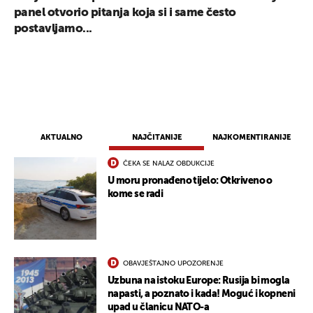
panel otvorio pitanja koja si i same često
postavljamo...
AKTUALNO
NAJČITANIJE
NAJKOMENTIRANIJE
ČEKA SE NALAZ OBDUKCIJE
U moru pronađeno tijelo: Otkriveno o
kome se radi
OBAVJEŠTAJNO UPOZORENJE
Uzbuna na istoku Europe: Rusija bi mogla
napasti, a poznato i kada! Moguć i kopneni
upad u članicu NATO-a