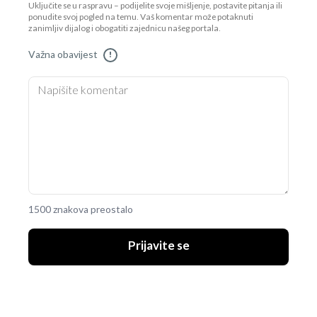
Uključite se u raspravu – podijelite svoje mišljenje, postavite pitanja ili
ponudite svoj pogled na temu. Vaš komentar može potaknuti
zanimljiv dijalog i obogatiti zajednicu našeg portala.
Važna obavijest
!
1500 znakova preostalo
Prijavite se