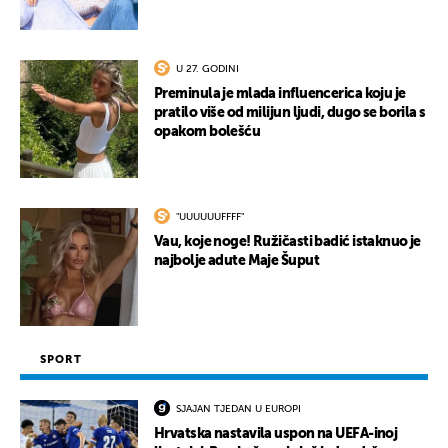
U 27. GODINI
Preminula je mlada influencerica koju je
pratilo više od milijun ljudi, dugo se borila s
opakom bolešću
"UUUUUUFFFF"
Vau, koje noge! Ružičasti badić istaknuo je
najbolje adute Maje Šuput
SPORT
SJAJAN TJEDAN U EUROPI
Hrvatska nastavila uspon na UEFA-inoj