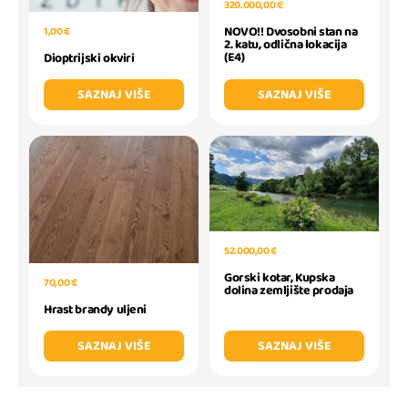
320.000,00 €
NOVO!! Dvosobni stan na
1,00 €
2. katu, odlična lokacija
(E4)
Dioptrijski okviri
SAZNAJ VIŠE
SAZNAJ VIŠE
52.000,00 €
Gorski kotar, Kupska
70,00 €
dolina zemljište prodaja
Hrast brandy uljeni
SAZNAJ VIŠE
SAZNAJ VIŠE