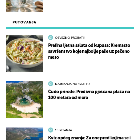
PUTOVANJA
OBVEZNO PROBATI!
Prefina ljetna salata od kupusa: Kremasto
savršenstvo koje najbolje paše uz pečeno
meso
NAJMANJA NA SVIJETU
Čudo prirode: Predivna pješčana plaža na
100 metara od mora
15 PITANJA
Kviz općeg znanja: Za one pred kojima se i