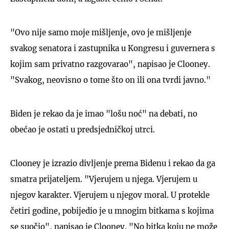
"Ovo nije samo moje mišljenje, ovo je mišljenje
svakog senatora i zastupnika u Kongresu i guvernera s
kojim sam privatno razgovarao", napisao je Clooney.
"Svakog, neovisno o tome što on ili ona tvrdi javno."
Biden je rekao da je imao "lošu noć" na debati, no
obećao je ostati u predsjedničkoj utrci.
Clooney je izrazio divljenje prema Bidenu i rekao da ga
smatra prijateljem. "Vjerujem u njega. Vjerujem u
njegov karakter. Vjerujem u njegov moral. U protekle
četiri godine, pobijedio je u mnogim bitkama s kojima
se suočio", napisao je Clooney. "No bitka koju ne može