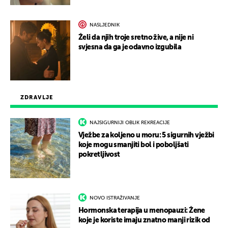
NASLJEDNIK
Želi da njih troje sretno žive, a nije ni
svjesna da ga je odavno izgubila
ZDRAVLJE
NAJSIGURNIJI OBLIK REKREACIJE
Vježbe za koljeno u moru: 5 sigurnih vježbi
koje mogu smanjiti bol i poboljšati
pokretljivost
NOVO ISTRAŽIVANJE
Hormonska terapija u menopauzi: Žene
koje je koriste imaju znatno manji rizik od