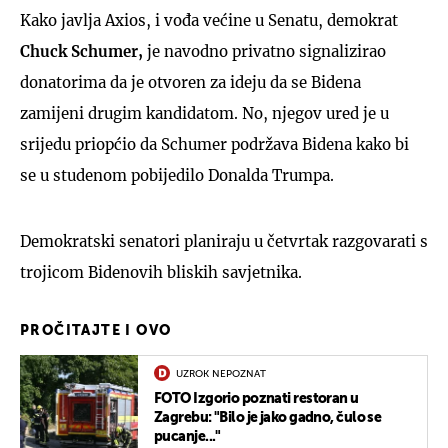
Kako javlja Axios, i vođa većine u Senatu, demokrat
Chuck Schumer,
je navodno privatno signalizirao
donatorima da je otvoren za ideju da se Bidena
zamijeni drugim kandidatom. No, njegov ured je u
srijedu priopćio da Schumer podržava Bidena kako bi
se u studenom pobijedilo Donalda Trumpa.
Demokratski senatori planiraju u četvrtak razgovarati s
trojicom Bidenovih bliskih savjetnika.
PROČITAJTE I OVO
UZROK NEPOZNAT
FOTO Izgorio poznati restoran u
Zagrebu: "Bilo je jako gadno, čulo se
pucanje..."