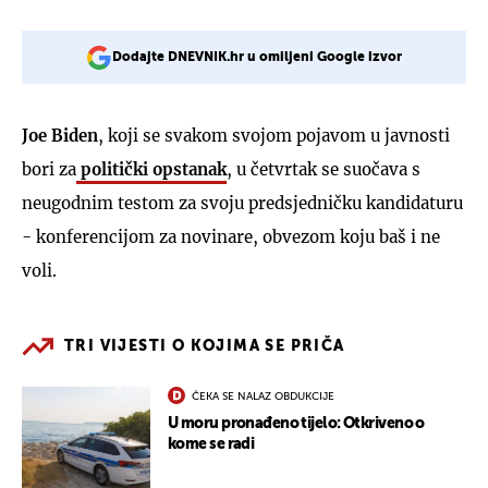
Dodajte DNEVNIK.hr u omiljeni Google izvor
Joe Biden
, koji se svakom svojom pojavom u javnosti
bori za
politički opstanak
, u četvrtak se suočava s
neugodnim testom za svoju predsjedničku kandidaturu
- konferencijom za novinare, obvezom koju baš i ne
voli.
TRI VIJESTI O KOJIMA SE PRIČA
ČEKA SE NALAZ OBDUKCIJE
U moru pronađeno tijelo: Otkriveno o
kome se radi