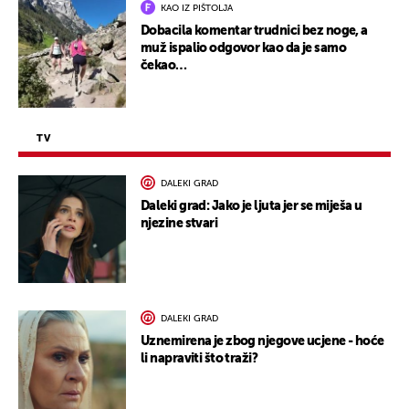
KAO IZ PIŠTOLJA
Dobacila komentar trudnici bez noge, a
muž ispalio odgovor kao da je samo
čekao…
TV
DALEKI GRAD
Daleki grad: Jako je ljuta jer se miješa u
njezine stvari
DALEKI GRAD
Uznemirena je zbog njegove ucjene - hoće
li napraviti što traži?