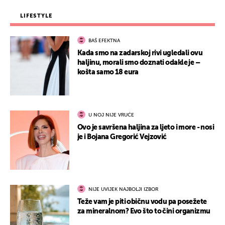
LIFESTYLE
BAŠ EFEKTNA
Kada smo na zadarskoj rivi ugledali ovu
haljinu, morali smo doznati odakle je –
košta samo 18 eura
U NOJ NIJE VRUĆE
Ovo je savršena haljina za ljeto i more - nosi
je i Bojana Gregorić Vejzović
NIJE UVIJEK NAJBOLJI IZBOR
Teže vam je piti običnu vodu pa posežete
za mineralnom? Evo što to čini organizmu