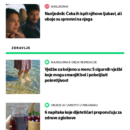
NASLJEDNIK
Nasljednik: Čeka ih ispit njihove ljubavi, ali
oboje su spremni na njega
ZDRAVLJE
NAJSIGURNIJI OBLIK REKREACIJE
Vježbe za koljeno u moru: 5 sigurnih vježbi
koje mogu smanjiti bol i poboljšati
pokretljivost
VRIJEDI IH UVRSTITI U PREHRANU
6 napitaka koje dijetetičari preporučuju za
zdrave zglobove