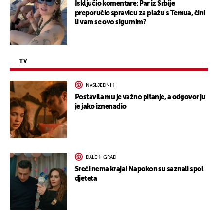
Isključio komentare: Par iz Srbije
preporučio spravicu za plažu s Temua, čini
li vam se ovo sigurnim?
TV
NASLJEDNIK
Postavila mu je važno pitanje, a odgovor ju
je jako iznenadio
DALEKI GRAD
Sreći nema kraja! Napokon su saznali spol
djeteta