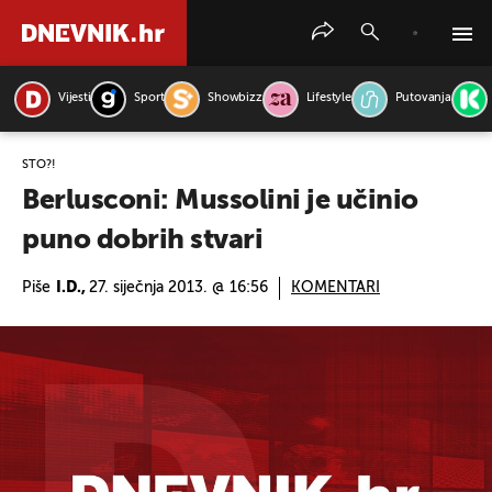
Vijesti
Sport
Showbizz
Lifestyle
Putovanja
PRETRAŽITE VIJESTI
ŠTO?!
Berlusconi: Mussolini je učinio
puno dobrih stvari
Piše
I.D.,
27. siječnja 2013. @ 16:56
KOMENTARI