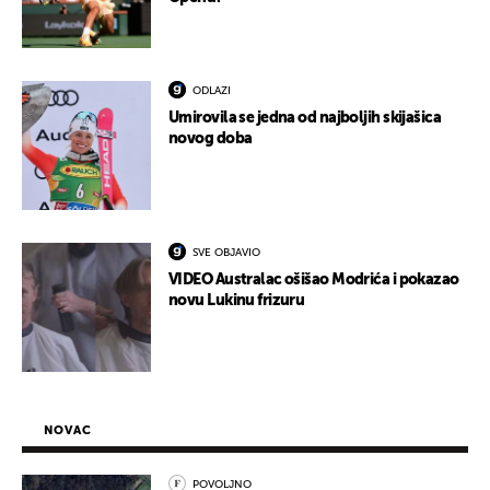
ODLAZI
Umirovila se jedna od najboljih skijašica
novog doba
SVE OBJAVIO
VIDEO Australac ošišao Modrića i pokazao
novu Lukinu frizuru
NOVAC
POVOLJNO