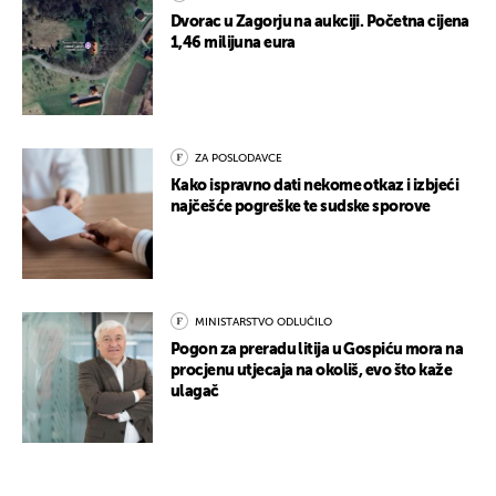
Dvorac u Zagorju na aukciji. Početna cijena
1,46 milijuna eura
ZA POSLODAVCE
Kako ispravno dati nekome otkaz i izbjeći
najčešće pogreške te sudske sporove
MINISTARSTVO ODLUČILO
Pogon za preradu litija u Gospiću mora na
procjenu utjecaja na okoliš, evo što kaže
ulagač