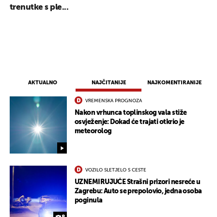
trenutke s ple...
AKTUALNO
NAJČITANIJE
NAJKOMENTIRANIJE
VREMENSKA PROGNOZA
Nakon vrhunca toplinskog vala stiže
osvježenje: Dokad će trajati otkrio je
meteorolog
VOZILO SLETJELO S CESTE
UZNEMIRUJUĆE Strašni prizori nesreće u
Zagrebu: Auto se prepolovio, jedna osoba
poginula