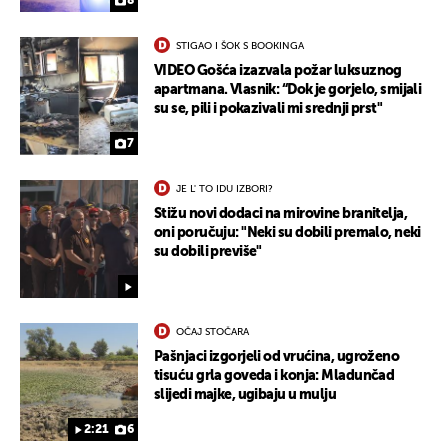
8
STIGAO I ŠOK S BOOKINGA
VIDEO Gošća izazvala požar luksuznog
apartmana. Vlasnik: “Dok je gorjelo, smijali
su se, pili i pokazivali mi srednji prst"
7
JE L' TO IDU IZBORI?
Stižu novi dodaci na mirovine branitelja,
oni poručuju: "Neki su dobili premalo, neki
su dobili previše"
OČAJ STOČARA
Pašnjaci izgorjeli od vrućina, ugroženo
tisuću grla goveda i konja: Mladunčad
slijedi majke, ugibaju u mulju
2:21
6