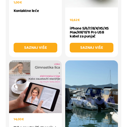
1,00 €
Kontaktne leće
10,62 €
iPhone 5/6/7/8/X/XS/XS
Max/XR/11/11 Pro USB
kabel za punjač
SAZNAJ VIŠE
SAZNAJ VIŠE
14,00 €