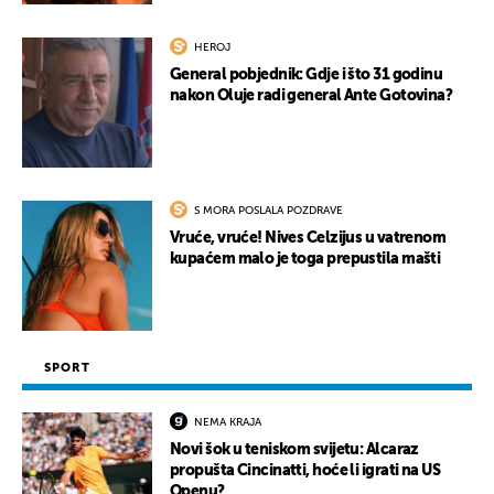
HEROJ
General pobjednik: Gdje i što 31 godinu
nakon Oluje radi general Ante Gotovina?
S MORA POSLALA POZDRAVE
Vruće, vruće! Nives Celzijus u vatrenom
kupaćem malo je toga prepustila mašti
SPORT
NEMA KRAJA
Novi šok u teniskom svijetu: Alcaraz
propušta Cincinatti, hoće li igrati na US
Openu?