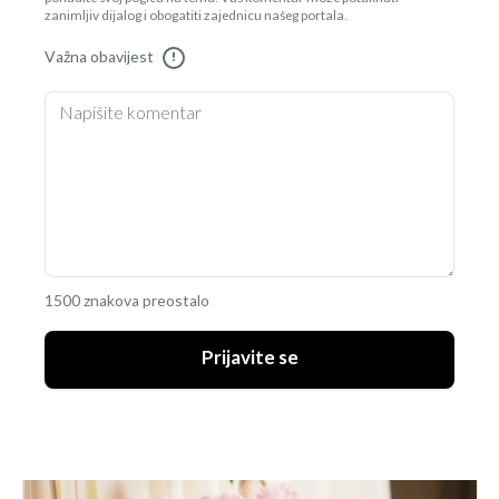
zanimljiv dijalog i obogatiti zajednicu našeg portala.
Važna obavijest
!
1500 znakova preostalo
Prijavite se