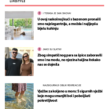
LIFESTYLE
I TERASA JE SAN SNOVA!
U ovoj raskošnoj kući s bazenom pronašli
smo najelegantniju, a možda i najljepšu
bijelu kuhinju
JAKO SU SLATKI!
Zbog simpatičnog para sa špice zaboravili
smo i na modu, no njezina haljina itekako
nas se dojmila
NAJSIGURNIJI OBLIK REKREACIJE
Vježbe za koljeno u moru: 5 sigurnih vježbi
koje mogu smanjiti bol i poboljšati
pokretljivost