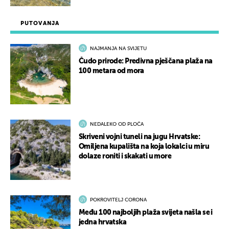
PUTOVANJA
NAJMANJA NA SVIJETU
Čudo prirode: Predivna pješčana plaža na
100 metara od mora
NEDALEKO OD PLOČA
Skriveni vojni tuneli na jugu Hrvatske:
Omiljena kupališta na koja lokalci u miru
dolaze roniti i skakati u more
POKROVITELJ CORONA
Među 100 najboljih plaža svijeta našla se i
jedna hrvatska