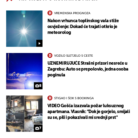
VREMENSKA PROGNOZA
Nakon vrhunca toplinskog vala stiže
osvježenje: Dokad će trajati otkrio je
meteorolog
VOZILO SLETJELO S CESTE
UZNEMIRUJUĆE Strašni prizori nesreće u
Zagrebu: Auto se prepolovio, jedna osoba
poginula
8
STIGAO I ŠOK S BOOKINGA
VIDEO Gošća izazvala požar luksuznog
apartmana. Vlasnik: “Dok je gorjelo, smijali
su se, pili i pokazivali mi srednji prst"
7