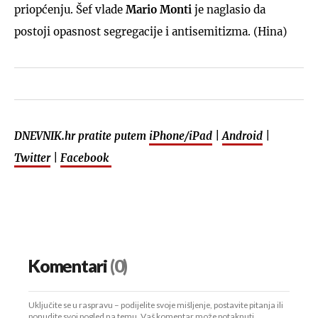
priopćenju. Šef vlade
Mario Monti
je naglasio da
postoji opasnost segregacije i antisemitizma. (Hina)
DNEVNIK.hr pratite putem
iPhone/iPad
|
Android
|
Twitter
|
Facebook
Komentari
(0)
Uključite se u raspravu – podijelite svoje mišljenje, postavite pitanja ili
ponudite svoj pogled na temu. Vaš komentar može potaknuti