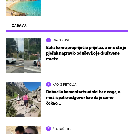
ZABAVA
SVAKA ČAST
Bahato mu prepriječio prijelaz, a ono što je
pješak napravio oduševilo je društvene
mreže
KAO IZ PIŠTOLJA
Dobacila komentar trudnici bez noge, a
muž ispalio odgovor kao da je samo
čekao…
ŠTO KAŽETE?