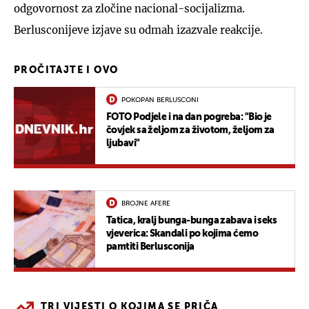
odgovornost za zločine nacional-socijalizma.
Berlusconijeve izjave su odmah izazvale reakcije.
PROČITAJTE I OVO
POKOPAN BERLUSCONI
FOTO Podjele i na dan pogreba: "Bio je
čovjek sa željom za životom, željom za
ljubavi"
BROJNE AFERE
Tatica, kralj bunga-bunga zabava i seks
vjeverica: Skandali po kojima ćemo
pamtiti Berlusconija
TRI VIJESTI O KOJIMA SE PRIČA