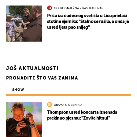
GOSPO SNJEŽNA - RASHLADI NAS
Priča iza čudesnog svetišta u Liču privlači
stotine vjernika: "Stalno se rušila, a onda je
usred ljeta pao snijeg"
UKLJUČITE NOTIFIKACIJE
JOŠ AKTUALNOSTI
PRONAĐITE ŠTO VAS ZANIMA
SHOW
DRAMA U ŠIBENIKU
Thompson usred koncerta iznenada
prekinuo pjesmu: "Zovite hitnu!"