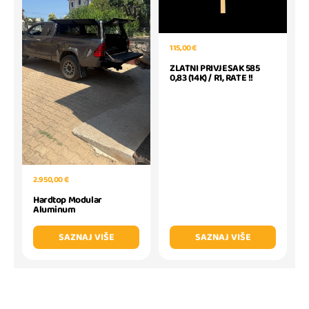
115,00 €
ZLATNI PRIVJESAK 585
0,83 (14K) / R1, RATE !!
2.950,00 €
Hardtop Modular
Aluminum
SAZNAJ VIŠE
SAZNAJ VIŠE