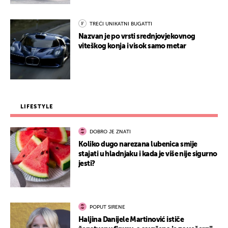
TREĆI UNIKATNI BUGATTI
Nazvan je po vrsti srednjovjekovnog
viteškog konja i visok samo metar
LIFESTYLE
DOBRO JE ZNATI
Koliko dugo narezana lubenica smije
stajati u hladnjaku i kada je više nije sigurno
jesti?
POPUT SIRENE
Haljina Danijele Martinović ističe