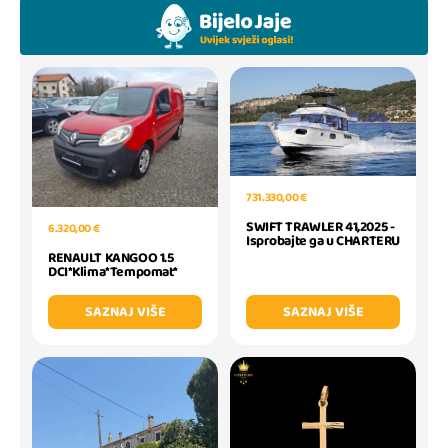
731.330,00 €
SWIFT TRAWLER 41,2025 -
6.320,00 €
Isprobajte ga u CHARTERU
RENAULT KANGOO 1.5
DCI*Klima*Tempomat*
SAZNAJ VIŠE
SAZNAJ VIŠE