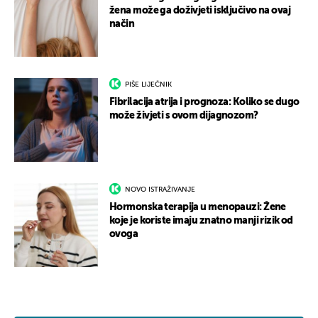
žena može ga doživjeti isključivo na ovaj
način
PIŠE LIJEČNIK
Fibrilacija atrija i prognoza: Koliko se dugo
može živjeti s ovom dijagnozom?
NOVO ISTRAŽIVANJE
Hormonska terapija u menopauzi: Žene
koje je koriste imaju znatno manji rizik od
ovoga