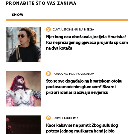
PRONAĐITE ŠTO VAS ZANIMA
SHOW
ČUVA USPOMENU NA NJEGA
Njezinog oca obožavala je cijela Hrvatska!
Kći neprežaljenog pjevača projurila špicom
na dva kotača
PONOVNO POD POVEĆALOM
Što se sve događalo na hrvatskom otoku
pod osramoćenim glumcem? Bizarni
prizori i danas izazivaju nevjericu
KAKVIH LJUDI IMA!
Kaos kakav se ne pamti: Zbog suludog
poteza jednog muškarca bend je bio