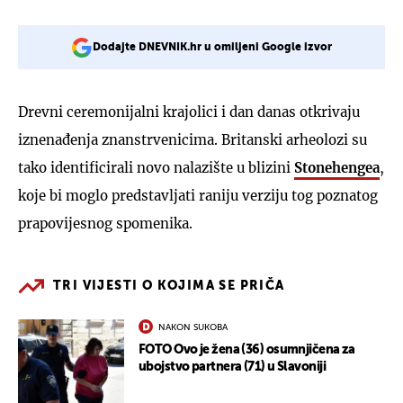
Dodajte DNEVNIK.hr u omiljeni Google izvor
Drevni ceremonijalni krajolici i dan danas otkrivaju
iznenađenja znanstrvenicima. Britanski arheolozi su
tako identificirali novo nalazište u blizini
Stonehengea
,
koje bi moglo predstavljati raniju verziju tog poznatog
prapovijesnog spomenika.
TRI VIJESTI O KOJIMA SE PRIČA
NAKON SUKOBA
FOTO Ovo je žena (36) osumnjičena za
ubojstvo partnera (71) u Slavoniji