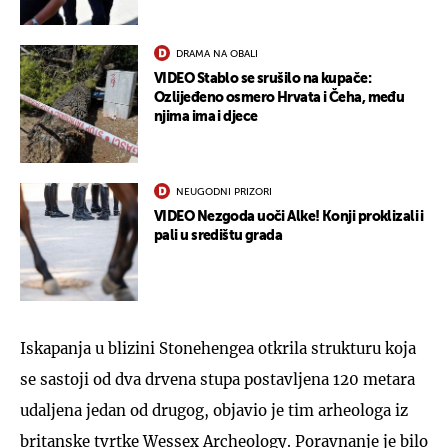
DRAMA NA OBALI
VIDEO Stablo se srušilo na kupače:
Ozlijeđeno osmero Hrvata i Čeha, među
njima ima i djece
NEUGODNI PRIZORI
VIDEO Nezgoda uoči Alke! Konji proklizali i
pali u središtu grada
Iskapanja u blizini Stonehengea otkrila strukturu koja
se sastoji od dva drvena stupa postavljena 120 metara
udaljena jedan od drugog, objavio je tim arheologa iz
britanske tvrtke Wessex Archeology. Poravnanje je bilo