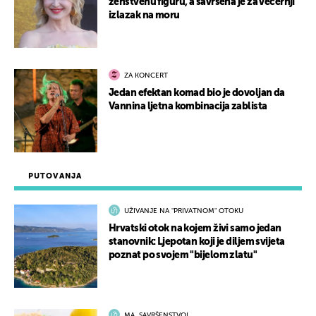
ženstvenu figuru, a savršena je za večernji
izlazak na moru
ZA KONCERT
Jedan efektan komad bio je dovoljan da
Vannina ljetna kombinacija zablista
PUTOVANJA
UŽIVANJE NA "PRIVATNOM" OTOKU
Hrvatski otok na kojem živi samo jedan
stanovnik: Ljepotan koji je diljem svijeta
poznat po svojem "bijelom zlatu"
MA, SAVRŠENSTVO!