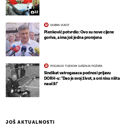
22
DOBRA VIJEST
Plenković potvrdio: Ovo su nove cijene
goriva, a ima još jedna promjena
POGINUO TIJEKOM GAŠENJA POŽARA
UKLJUČITE NOTIFIKACIJE
Sindikat vatrogasaca podnosi prijavu
DORH-u: "Dao je svoj život, a oni nisu ništa
naučili"
JOŠ AKTUALNOSTI