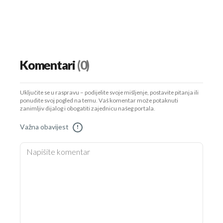
Komentari
(0)
Uključite se u raspravu – podijelite svoje mišljenje, postavite pitanja ili
ponudite svoj pogled na temu. Vaš komentar može potaknuti
zanimljiv dijalog i obogatiti zajednicu našeg portala.
Važna obavijest
!