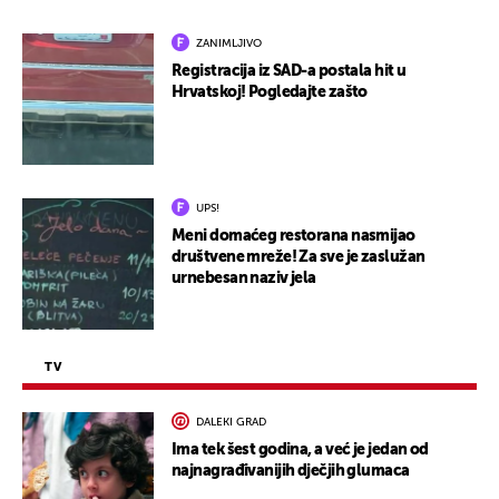
ZANIMLJIVO
Registracija iz SAD-a postala hit u
Hrvatskoj! Pogledajte zašto
UPS!
Meni domaćeg restorana nasmijao
društvene mreže! Za sve je zaslužan
urnebesan naziv jela
TV
DALEKI GRAD
Ima tek šest godina, a već je jedan od
najnagrađivanijih dječjih glumaca