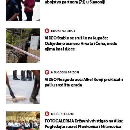
ubojstvo partnera (71) u Slavoniji
DRAMA NA OBALI
VIDEO Stablo se srušilo na kupače:
Ozlijeđeno osmero Hrvata i Čeha, među
njima ima i djece
NEUGODNI PRIZORI
VIDEO Nezgoda uoči Alke! Konji proklizali i
pali u središtu grada
KREĆE SPEKTAKL
FOTOGALERIJA Državni vrh stigao na Alku:
Pogledajte susret Plenkovića i Milanovića