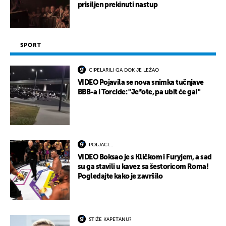
prisiljen prekinuti nastup
SPORT
CIPELARILI GA DOK JE LEŽAO
VIDEO Pojavila se nova snimka tučnjave
BBB-a i Torcide: "Je*ote, pa ubit će ga!"
POLJACI...
VIDEO Boksao je s Kličkom i Furyjem, a sad
su ga stavili u kavez sa šestoricom Roma!
Pogledajte kako je završilo
STIŽE KAPETANU?