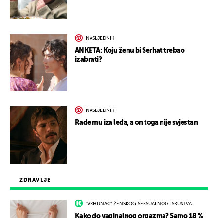
NASLJEDNIK
ANKETA: Koju ženu bi Serhat trebao
izabrati?
NASLJEDNIK
Rade mu iza leđa, a on toga nije svjestan
ZDRAVLJE
"VRHUNAC" ŽENSKOG SEKSUALNOG ISKUSTVA
Kako do vaginalnog orgazma? Samo 18 %