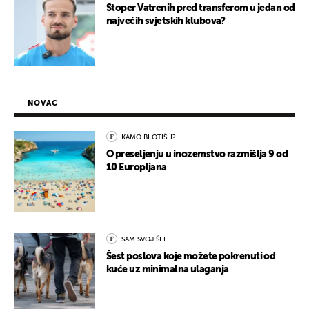
Stoper Vatrenih pred transferom u jedan od
najvećih svjetskih klubova?
NOVAC
KAMO BI OTIŠLI?
O preseljenju u inozemstvo razmišlja 9 od
10 Europljana
SAM SVOJ ŠEF
Šest poslova koje možete pokrenuti od
kuće uz minimalna ulaganja