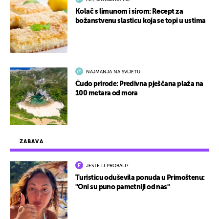
Kolač s limunom i sirom: Recept za
božanstvenu slasticu koja se topi u ustima
NAJMANJA NA SVIJETU
Čudo prirode: Predivna pješčana plaža na
100 metara od mora
ZABAVA
JESTE LI PROBALI?
Turisticu oduševila ponuda u Primoštenu:
"Oni su puno pametniji od nas"