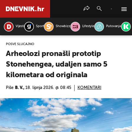
Vijesti
Sport
Showbizz
Lifestyle
Putovanja
PRETRAŽITE VIJESTI
POSVE SLUČAJNO
Arheolozi pronašli prototip
Stonehengea, udaljen samo 5
kilometara od originala
Piše
B. V.,
18. lipnja 2026. @ 08:45
KOMENTARI