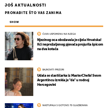
JOŠ AKTUALNOSTI
PRONAĐITE ŠTO VAS ZANIMA
SHOW
ČUVA USPOMENU NA NJEGA
Njezinog oca obožavala je cijela Hrvatska!
Kći neprežaljenog pjevača projurila špicom
na dva kotača
BAJKOVITI PRIZORI
Udala se slastičarka iz MasterChefa! Svom
Argentincu izrekla je "da" u rodnoj
Hercegovini
NASTUPALA S GOTOVO 70 GLAZBENIKA