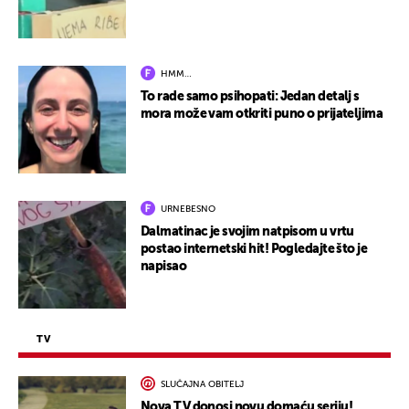
HMM…
To rade samo psihopati: Jedan detalj s
mora može vam otkriti puno o prijateljima
URNEBESNO
Dalmatinac je svojim natpisom u vrtu
postao internetski hit! Pogledajte što je
napisao
TV
SLUČAJNA OBITELJ
Nova TV donosi novu domaću seriju!