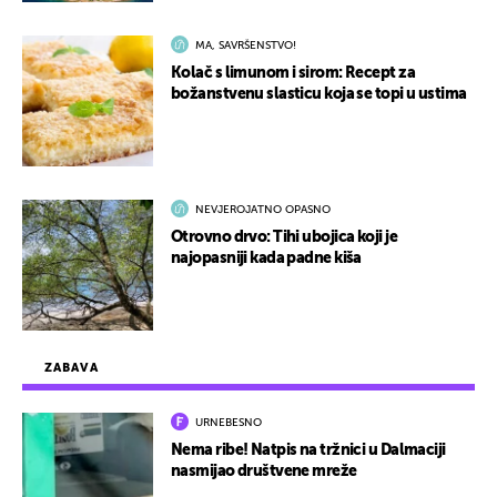
MA, SAVRŠENSTVO!
Kolač s limunom i sirom: Recept za
božanstvenu slasticu koja se topi u ustima
NEVJEROJATNO OPASNO
Otrovno drvo: Tihi ubojica koji je
najopasniji kada padne kiša
ZABAVA
URNEBESNO
Nema ribe! Natpis na tržnici u Dalmaciji
nasmijao društvene mreže