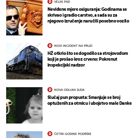
VELIKI PAD
Neviđene mjere osiguranja: Godinama se
skrivao i gradio carstvo, a sada su za
njegovo izručenje naručili posebno vozilo
NOVI INCIDENT NA PRUZI
HŽ otkrio što se dogodilo sa strojovođom
koji je prošao kroz crveno: Pokrenut
inspekcijski nadzor
NOVA ODLUKA SUDA
Slučaj pun propusta: Smanjuje se broj
optuženih za otmicu i ubojstvo male Danke
ČETIRI GODINE PODRŠKE