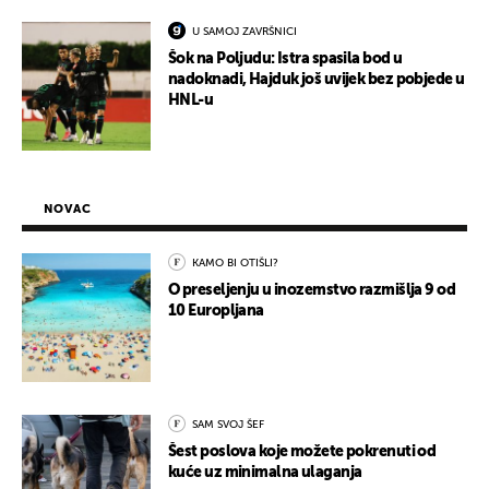
U SAMOJ ZAVRŠNICI
Šok na Poljudu: Istra spasila bod u
nadoknadi, Hajduk još uvijek bez pobjede u
HNL-u
NOVAC
KAMO BI OTIŠLI?
O preseljenju u inozemstvo razmišlja 9 od
10 Europljana
SAM SVOJ ŠEF
Šest poslova koje možete pokrenuti od
kuće uz minimalna ulaganja