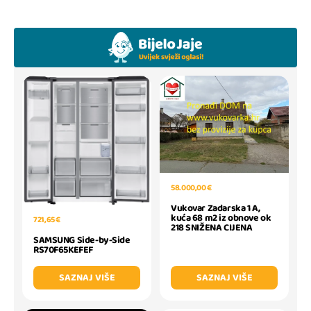
58.000,00 €
Vukovar Zadarska 1 A,
kuća 68 m2 iz obnove ok
721,65 €
218 SNIŽENA CIJENA
SAMSUNG Side-by-Side
RS70F65KEFEF
SAZNAJ VIŠE
SAZNAJ VIŠE