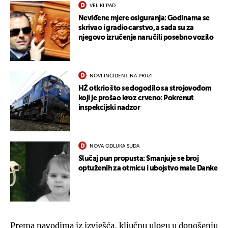
VELIKI PAD
Neviđene mjere osiguranja: Godinama se
skrivao i gradio carstvo, a sada su za
njegovo izručenje naručili posebno vozilo
NOVI INCIDENT NA PRUZI
HŽ otkrio što se dogodilo sa strojovođom
koji je prošao kroz crveno: Pokrenut
inspekcijski nadzor
NOVA ODLUKA SUDA
Slučaj pun propusta: Smanjuje se broj
optuženih za otmicu i ubojstvo male Danke
Prema navodima iz izvješća, ključnu ulogu u donošenju