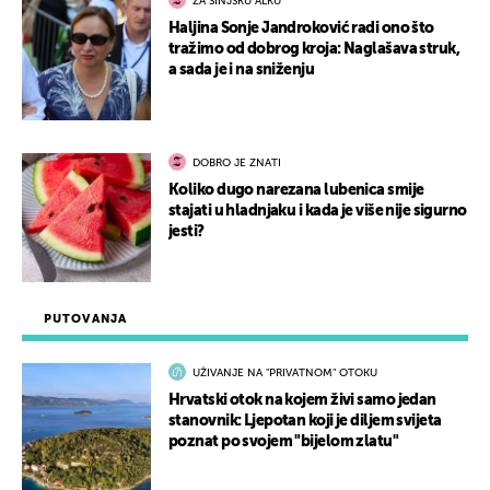
ZA SINJSKU ALKU
Haljina Sonje Jandroković radi ono što
tražimo od dobrog kroja: Naglašava struk,
a sada je i na sniženju
DOBRO JE ZNATI
Koliko dugo narezana lubenica smije
stajati u hladnjaku i kada je više nije sigurno
jesti?
PUTOVANJA
UŽIVANJE NA "PRIVATNOM" OTOKU
Hrvatski otok na kojem živi samo jedan
stanovnik: Ljepotan koji je diljem svijeta
poznat po svojem "bijelom zlatu"