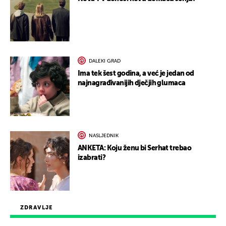
DALEKI GRAD
Ima tek šest godina, a već je jedan od
najnagrađivanijih dječjih glumaca
NASLJEDNIK
ANKETA: Koju ženu bi Serhat trebao
izabrati?
ZDRAVLJE