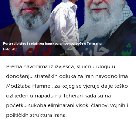
Portreti bivšeg i sadašnjeg iranskog vrhovnog vođe u Teheranu
Foto: Afp
Prema navodima iz izvješća, ključnu ulogu u
donošenju strateških odluka za Iran navodno ima
Modžtaba Hamnei, za kojeg se vjeruje da je teško
ozlijeđen u napadu na Teheran kada su na
početku sukoba eliminarani visoki članovi vojnih i
političkih struktura Irana.