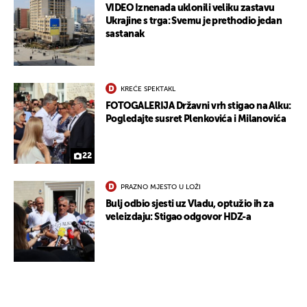
VIDEO Iznenada uklonili veliku zastavu
Ukrajine s trga: Svemu je prethodio jedan
sastanak
KREĆE SPEKTAKL
FOTOGALERIJA Državni vrh stigao na Alku:
Pogledajte susret Plenkovića i Milanovića
UKLJUČITE NOTIFIKACIJE
22
PRAZNO MJESTO U LOŽI
Bulj odbio sjesti uz Vladu, optužio ih za
veleizdaju: Stigao odgovor HDZ-a