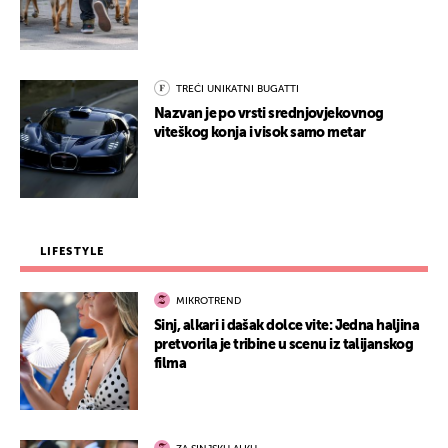
TREĆI UNIKATNI BUGATTI
Nazvan je po vrsti srednjovjekovnog
viteškog konja i visok samo metar
LIFESTYLE
MIKROTREND
Sinj, alkari i dašak dolce vite: Jedna haljina
pretvorila je tribine u scenu iz talijanskog
filma