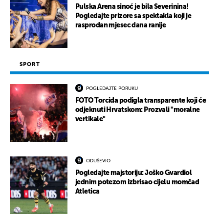
Pulska Arena sinoć je bila Severinina!
Pogledajte prizore sa spektakla koji je
rasprodan mjesec dana ranije
SPORT
POGLEDAJTE PORUKU
FOTO Torcida podigla transparente koji će
odjeknuti Hrvatskom: Prozvali "moralne
vertikale"
ODUŠEVIO
Pogledajte majstoriju: Joško Gvardiol
jednim potezom izbrisao cijelu momčad
Atletica