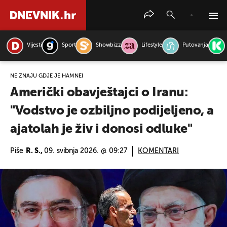
Vijesti
Sport
Showbizz
Lifestyle
Putovanja
PRETRAŽITE VIJESTI
NE ZNAJU GDJE JE HAMNEI
Američki obavještajci o Iranu:
"Vodstvo je ozbiljno podijeljeno, a
ajatolah je živ i donosi odluke"
Piše
R. S.,
09. svibnja 2026. @ 09:27
KOMENTARI