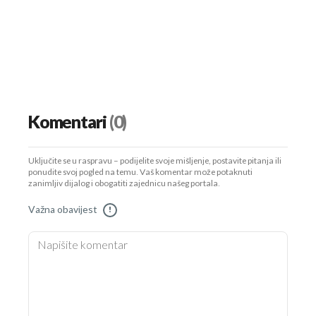
Komentari
(0)
Uključite se u raspravu – podijelite svoje mišljenje, postavite pitanja ili
ponudite svoj pogled na temu. Vaš komentar može potaknuti
zanimljiv dijalog i obogatiti zajednicu našeg portala.
Važna obavijest
!