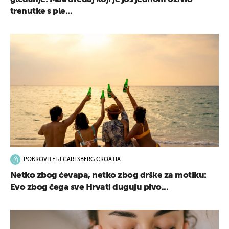
trenutke s ple...
POKROVITELJ CARLSBERG CROATIA
Netko zbog ćevapa, netko zbog drške za motiku:
Evo zbog čega sve Hrvati duguju pivo...