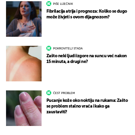
PIŠE LIJEČNIK
Fibrilacija atrija i prognoza: Koliko se dugo
može živjeti s ovom dijagnozom?
POKROVITELJ STADA
Zašto neki ljudi izgore na suncu već nakon
15 minuta, a drugi ne?
ČEST PROBLEM
Pucanje kože oko noktiju na rukama: Zašto
se problem stalno vraća i kako ga
zaustaviti?