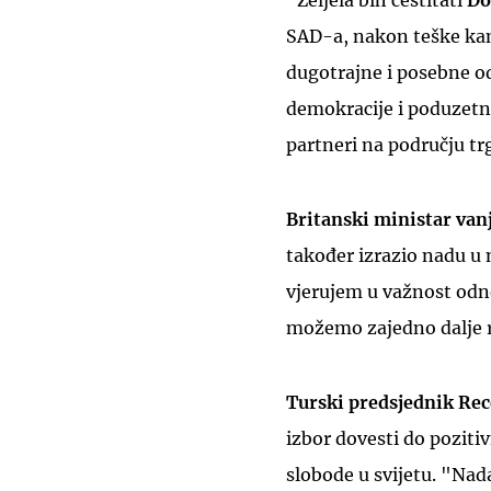
"Željela bih čestitati
Do
SAD-a, nakon teške kamp
dugotrajne i posebne od
demokracije i poduzetniš
partneri na području tr
Britanski ministar van
također izrazio nadu u
vjerujem u važnost odno
možemo zajedno dalje ra
Turski predsjednik Re
izbor dovesti do pozitiv
slobode u svijetu. "Nad