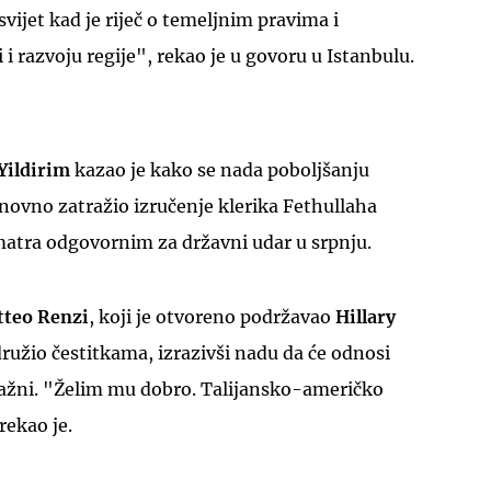
vijet kad je riječ o temeljnim pravima i
i razvoju regije", rekao je u govoru u Istanbulu.
Yildirim
kazao je kako se nada poboljšanju
ovno zatražio izručenje klerika Fethullaha
atra odgovornim za državni udar u srpnju.
tteo Renzi
, koji je otvoreno podržavao
Hillary
družio čestitkama, izrazivši nadu da će odnosi
snažni. "Želim mu dobro. Talijansko-američko
 rekao je.