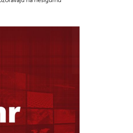
upozoravaju na nesigurnu