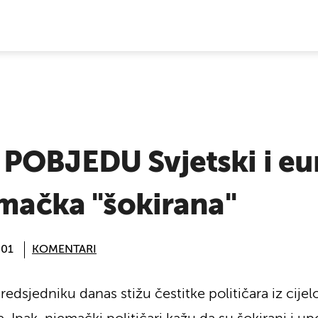
E VIJESTI
POBJEDU Svjetski i eur
emačka "šokirana"
:01
KOMENTARI
jedniku danas stižu čestitke političara iz cijelo