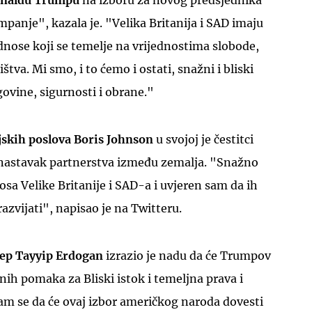
naldu Trumpu
na izboru za novog predsjednika
anje", kazala je. "Velika Britanija i SAD imaju
nose koji se temelje na vrijednostima slobode,
tva. Mi smo, i to ćemo i ostati, snažni i bliski
govine, sigurnosti i obrane."
UKLJUČITE NOTIFIKACIJE
jskih poslova Boris Johnson
u svojoj je čestitci
 nastavak partnerstva između zemalja. "Snažno
sa Velike Britanije i SAD-a i uvjeren sam da ih
zvijati", napisao je na Twitteru.
cep Tayyip Erdogan
izrazio je nadu da će Trumpov
nih pomaka za Bliski istok i temeljna prava i
am se da će ovaj izbor američkog naroda dovesti