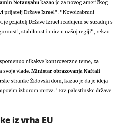
njamin Netanyahu
kazao je za novog američkog
vi prijatelj Države Izrael". "Novoizabrani
je prijatelj Države Izrael i radujem se suradnji s
rnosti, stabilnost i mira u našoj regiji", rekao
i spomenuo nikakve kontroverzne teme, za
a svoje vlade.
Ministar obrazovanja Naftali
arske stranke Židovski dom, kazao je da je ideja
mpovim izborom mrtva. "Era palestinske države
tke iz vrha EU