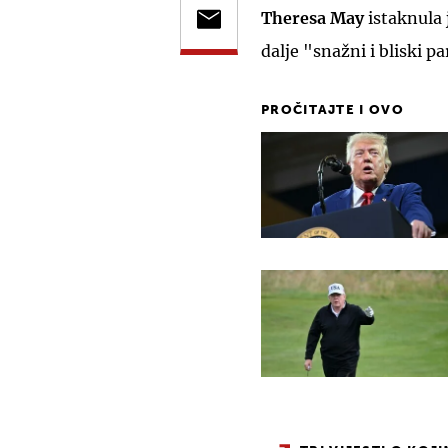
Theresa May
istaknula j
dalje "snažni i bliski p
PROČITAJTE I OVO