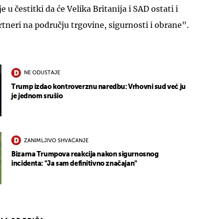
e u čestitki da će Velika Britanija i SAD ostati i
artneri na području trgovine, sigurnosti i obrane".
NE ODUSTAJE
Trump izdao kontroverznu naredbu: Vrhovni sud već ju
je jednom srušio
ZANIMLJIVO SHVAĆANJE
Bizarna Trumpova reakcija nakon sigurnosnog
incidenta: "Ja sam definitivno značajan"