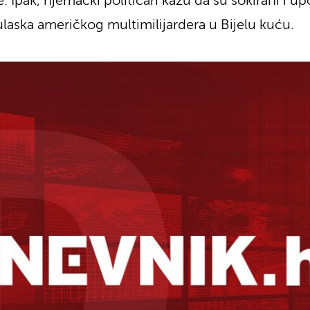
. Ipak, njemački političari kažu da su šokirani i 
ulaska američkog multimilijardera u Bijelu kuću.