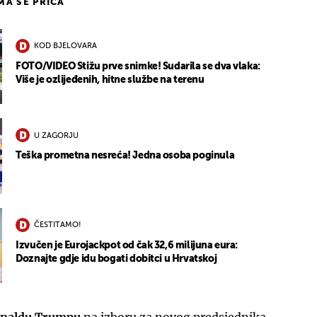
IMA SE PRIČA
KOD BJELOVARA
FOTO/VIDEO Stižu prve snimke! Sudarila se dva vlaka:
Više je ozlijeđenih, hitne službe na terenu
U ZAGORJU
Teška prometna nesreća! Jedna osoba poginula
ČESTITAMO!
Izvučen je Eurojackpot od čak 32,6 milijuna eura:
Doznajte gdje idu bogati dobitci u Hrvatskoj