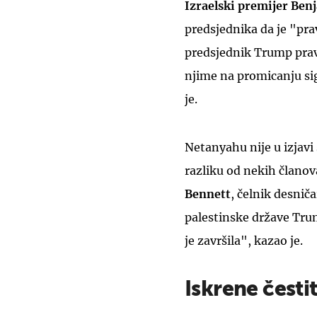
Izraelski premijer Be
predsjednika da je "pra
predsjednik Trump pravi 
njime na promicanju sigu
je.
Netanyahu nije u izjav
razliku od nekih članov
Bennett
, čelnik desnič
palestinske države Tru
je završila", kazao je.
Iskrene česti