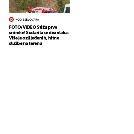
KOD BJELOVARA
FOTO/VIDEO Stižu prve
snimke! Sudarila se dva vlaka:
Više je ozlijeđenih, hitne
službe na terenu