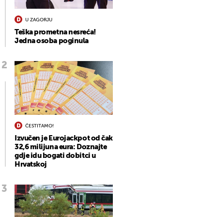
U ZAGORJU
Teška prometna nesreća!
Jedna osoba poginula
ČESTITAMO!
Izvučen je Eurojackpot od čak
32,6 milijuna eura: Doznajte
gdje idu bogati dobitci u
Hrvatskoj