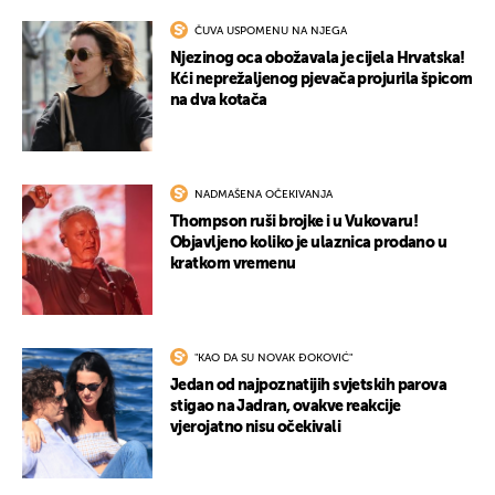
ČUVA USPOMENU NA NJEGA
Njezinog oca obožavala je cijela Hrvatska!
Kći neprežaljenog pjevača projurila špicom
na dva kotača
NADMAŠENA OČEKIVANJA
Thompson ruši brojke i u Vukovaru!
Objavljeno koliko je ulaznica prodano u
UKLJUČITE NOTIFIKACIJE
kratkom vremenu
"KAO DA SU NOVAK ĐOKOVIĆ"
Jedan od najpoznatijih svjetskih parova
stigao na Jadran, ovakve reakcije
vjerojatno nisu očekivali