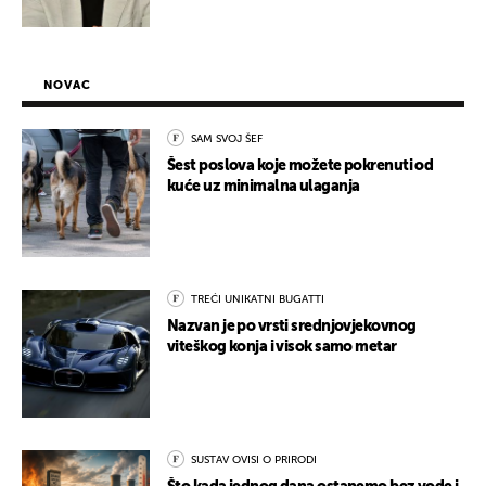
NOVAC
SAM SVOJ ŠEF
Šest poslova koje možete pokrenuti od
kuće uz minimalna ulaganja
TREĆI UNIKATNI BUGATTI
Nazvan je po vrsti srednjovjekovnog
viteškog konja i visok samo metar
SUSTAV OVISI O PRIRODI