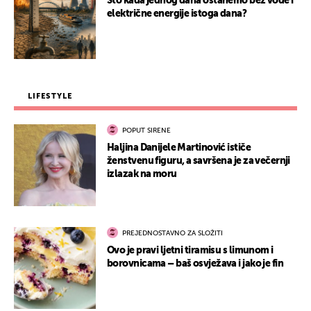
Što kada jednog dana ostanemo bez vode i
električne energije istoga dana?
LIFESTYLE
POPUT SIRENE
Haljina Danijele Martinović ističe
ženstvenu figuru, a savršena je za večernji
izlazak na moru
PREJEDNOSTAVNO ZA SLOŽITI
Ovo je pravi ljetni tiramisu s limunom i
borovnicama – baš osvježava i jako je fin