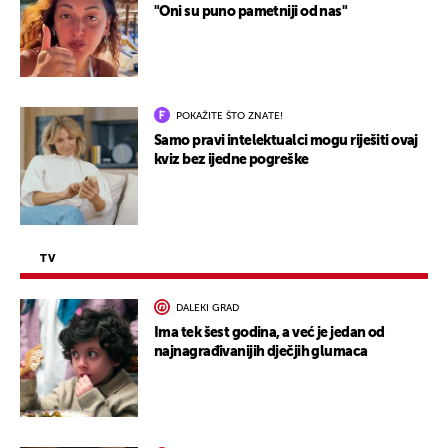
"Oni su puno pametniji od nas"
POKAŽITE ŠTO ZNATE!
Samo pravi intelektualci mogu riješiti ovaj
kviz bez ijedne pogreške
TV
DALEKI GRAD
Ima tek šest godina, a već je jedan od
najnagrađivanijih dječjih glumaca