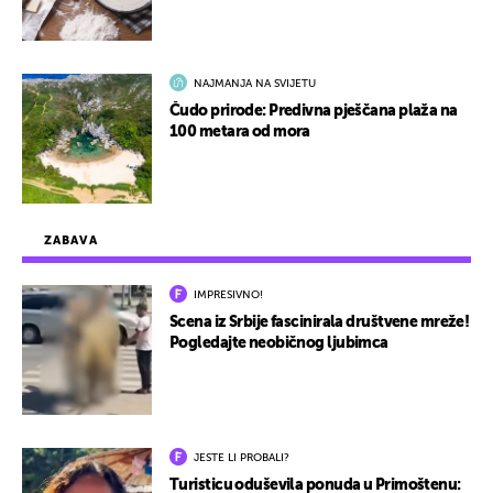
NAJMANJA NA SVIJETU
Čudo prirode: Predivna pješčana plaža na
100 metara od mora
ZABAVA
IMPRESIVNO!
Scena iz Srbije fascinirala društvene mreže!
Pogledajte neobičnog ljubimca
JESTE LI PROBALI?
Turisticu oduševila ponuda u Primoštenu: