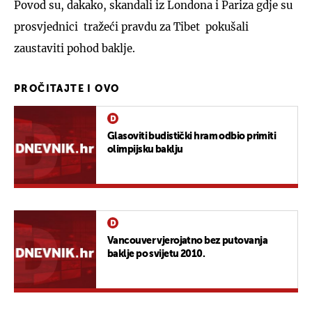
Povod su, dakako, skandali iz Londona i Pariza gdje su
prosvjednici tražeći pravdu za Tibet pokušali
zaustaviti pohod baklje.
PROČITAJTE I OVO
Glasoviti budistički hram odbio primiti
olimpijsku baklju
Vancouver vjerojatno bez putovanja
baklje po svijetu 2010.