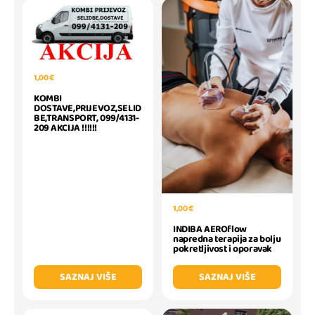
1,00 €
KOMBI
DOSTAVE,PRIJEVOZ,SELID
BE,TRANSPORT, 099/4131-
209 AKCIJA !!!!!!
1,00 €
INDIBA AEROflow
napredna terapija za bolju
pokretljivost i oporavak
SAZNAJ VIŠE
SAZNAJ VIŠE