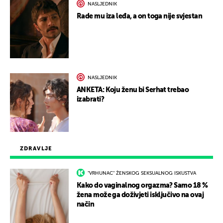
NASLJEDNIK
Rade mu iza leđa, a on toga nije svjestan
NASLJEDNIK
ANKETA: Koju ženu bi Serhat trebao
izabrati?
ZDRAVLJE
"VRHUNAC" ŽENSKOG SEKSUALNOG ISKUSTVA
Kako do vaginalnog orgazma? Samo 18 %
žena može ga doživjeti isključivo na ovaj
način