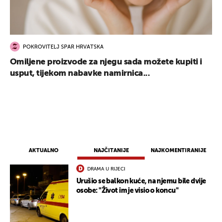
POKROVITELJ SPAR HRVATSKA
Omiljene proizvode za njegu sada možete kupiti i
usput, tijekom nabavke namirnica...
AKTUALNO
NAJČITANIJE
NAJKOMENTIRANIJE
DRAMA U RIJECI
Urušio se balkon kuće, na njemu bile dvije
osobe: "Život im je visio o koncu"