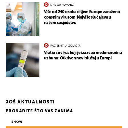
ŠIRE GA KOMARCI
Više od 240 osoba diljem Europe zaraženo
opasnim virusom: Najviše slučajeva u
našem susjedstvu
PACIJENT U IZOLACIJI
Vratio se virus koji je izazvao međunarodnu
uzbunu: Otkriven novi slučaj u Europi
JOŠ AKTUALNOSTI
PRONAĐITE ŠTO VAS ZANIMA
SHOW