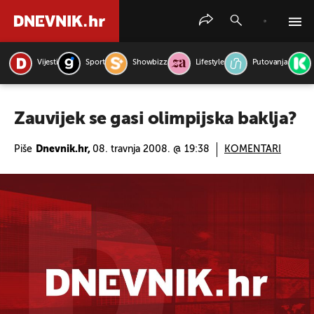
Vijesti
Sport
Showbizz
Lifestyle
Putovanja
PRETRAŽITE VIJESTI
Zauvijek se gasi olimpijska baklja?
Piše
Dnevnik.hr,
08. travnja 2008. @ 19:38
KOMENTARI