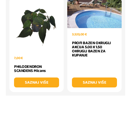
3.320,00 €
PROFI BAZEN OKRUGLI
AKCIJA 5.00 X 1.50
OKRUGLI BAZEN ZA
KUPANJE
7,00 €
PHILODENDRON
SCANDENS Micans
SAZNAJ VIŠE
SAZNAJ VIŠE