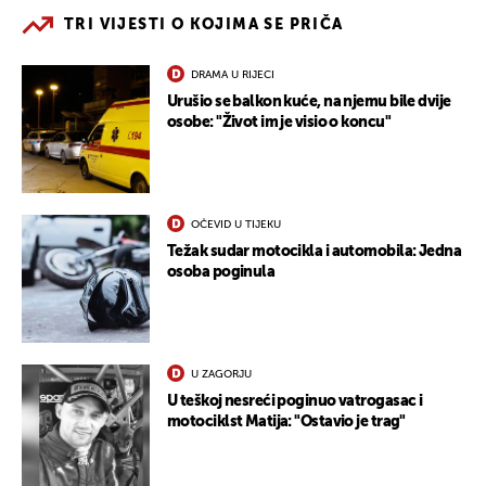
TRI VIJESTI O KOJIMA SE PRIČA
DRAMA U RIJECI
Urušio se balkon kuće, na njemu bile dvije
osobe: "Život im je visio o koncu"
OČEVID U TIJEKU
Težak sudar motocikla i automobila: Jedna
osoba poginula
U ZAGORJU
U teškoj nesreći poginuo vatrogasac i
motociklst Matija: "Ostavio je trag"