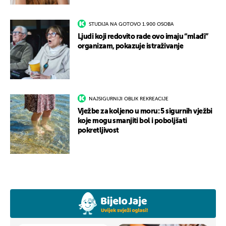
STUDIJA NA GOTOVO 1.900 OSOBA
Ljudi koji redovito rade ovo imaju “mlađi”
organizam, pokazuje istraživanje
NAJSIGURNIJI OBLIK REKREACIJE
Vježbe za koljeno u moru: 5 sigurnih vježbi
koje mogu smanjiti bol i poboljšati
pokretljivost