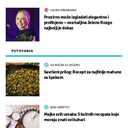
UVIJEK PREKRASNA
Prozirno može izgledati elegantno i
profinjeno – ova haljina Jelene Rozge
najbolji je dokaz
PUTOVANJA
UZ RUČAK ILI VEČERU
Savršeni prilog: Recept za najfinije mahune
sa špekom
BON APPETIT!
Majke svih umaka: 5 kultnih recepata koje
moraju znati svi kuhari