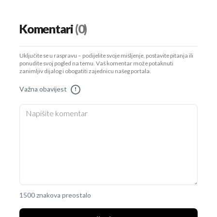
Komentari
(0)
Uključite se u raspravu – podijelite svoje mišljenje, postavite pitanja ili
ponudite svoj pogled na temu. Vaš komentar može potaknuti
zanimljiv dijalog i obogatiti zajednicu našeg portala.
Važna obavijest
!
1500 znakova preostalo