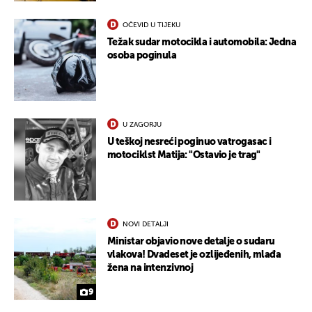
OČEVID U TIJEKU
Težak sudar motocikla i automobila: Jedna
osoba poginula
U ZAGORJU
U teškoj nesreći poginuo vatrogasac i
motociklst Matija: "Ostavio je trag"
NOVI DETALJI
Ministar objavio nove detalje o sudaru
vlakova! Dvadeset je ozlijeđenih, mlađa
žena na intenzivnoj
9