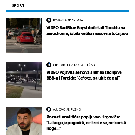
SPORT
POJAVILA SE SNIMKA
VIDEO Bad Blue Boysi dočekali Torcidu na
aerodromu, izbila velika masovna tučnjava
CIPELARILI GA DOK JE LEŽAO
VIDEO Pojavila se nova snimka tučnjave
BBB-a i Torcide: "Je*ote, pa ubit će ga!"
AU, OVO JE RUŽNO
Poznati analitičar popljuvao Hrgovića:
"Lako ga je pogoditi, ne kreće se, ne koristi
noge..."